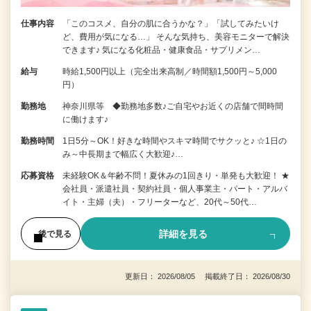
仕事内容
「このコスメ、自分の肌に合うかな？」「試してみたいけ
ど、費用が気になる…」 そんな気持ち、美容モニターで解決
できます♪ 気になる化粧品・健康食品・サプリメン…
給与
時給1,500円以上（完全出来高制／時間額1,500円～5,000
円）
勤務地
神奈川県等 ◆勤務地多数♪ご自宅やお近くの店舗で間時間
に働けます♪
勤務時間
1日5分～OK！好きな時間やスキマ時間でサクッと♪ ☆1日の
み～中長期まで幅広く大歓迎♪…
応募資格
未経験OK＆年齢不問！夏休みの1回きり・単発も大歓迎！ ★
会社員・派遣社員・契約社員・個人事業主・パート・アルバ
イト・主婦（夫）・フリーターなど、20代～50代…
詳細を見る
後で見る
更新日： 2026/08/05 掲載終了日： 2026/08/30