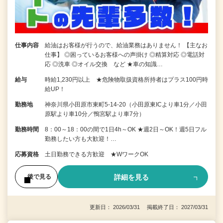
仕事内容
給油はお客様が行うので、給油業務はありません！ 【主なお
仕事】 ◎困っているお客様への声掛け ◎精算対応 ◎電話対
応 ◎洗車 ◎オイル交換 など ★車の知識…
給与
時給1,230円以上 ★危険物取扱資格所持者はプラス100円時
給UP！
勤務地
神奈川県小田原市東町5-14-20（小田原東ICより車1分／小田
原駅より車10分／鴨宮駅より車7分）
勤務時間
8：00～18：00の間で1日4h～OK ★週2日～OK！週5日フル
勤務したい方も大歓迎！…
応募資格
土日勤務できる方歓迎 ★WワークOK
詳細を見る
後で見る
更新日： 2026/03/31 掲載終了日： 2027/03/31