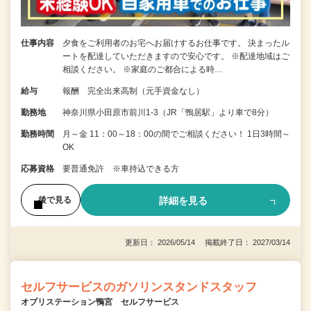
仕事内容
夕食をご利用者のお宅へお届けするお仕事です。 決まったル
ートを配達していただきますので安心です。 ※配達地域はご
相談ください。 ※家庭のご都合による時…
給与
報酬 完全出来高制（元手資金なし）
勤務地
神奈川県小田原市前川1-3（JR「鴨居駅」より車で8分）
勤務時間
月～金 11：00～18：00の間でご相談ください！ 1日3時間～
OK
応募資格
要普通免許 ※車持込できる方
詳細を見る
後で見る
更新日： 2026/05/14 掲載終了日： 2027/03/14
セルフサービスのガソリンスタンドスタッフ
オブリステーション鴨宮 セルフサービス