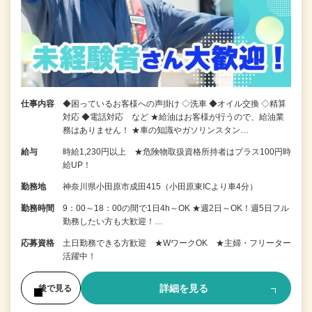
仕事内容
◆困っているお客様への声掛け ◇洗車 ◆オイル交換 ◇精算
対応 ◆電話対応 など ★給油はお客様が行うので、給油業
務はありません！ ★車の知識やガソリンスタン…
給与
時給1,230円以上 ★危険物取扱資格所持者はプラス100円時
給UP！
勤務地
神奈川県小田原市成田415（小田原東ICより車4分）
勤務時間
9：00～18：00の間で1日4h～OK ★週2日～OK！週5日フル
勤務したい方も大歓迎！…
応募資格
土日勤務できる方歓迎 ★WワークOK ★主婦・フリーター
活躍中！
詳細を見る
後で見る