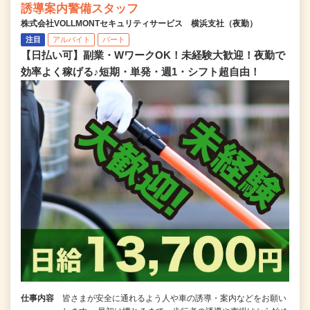
誘導案内警備スタッフ
株式会社VOLLMONTセキュリティサービス 横浜支社（夜勤）
注目
アルバイト
パート
【日払い可】副業・WワークOK！未経験大歓迎！夜勤で
効率よく稼げる♪短期・単発・週1・シフト超自由！
仕事内容
皆さまが安全に通れるよう人や車の誘導・案内などをお願い