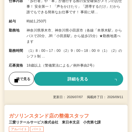
仕事内容
「歩行者」や「車」が通行する際の安全確保がメインのお仕
事！ 安全第一！ 「声をかけたり」「誘導するだけ」だから
誰でもできる簡単なお仕事です！ 事前に研…
給与
時給1,250円
勤務地
神奈川県厚木市、神奈川県小田原市（各線「本厚木駅」から
バスで20分、JR「小田原駅」から徒歩15分）★勤務地選べ
ます
勤務時間
（1）8：00～17：00 （2）9：00～18：00 ※（1）（2）の
シフト制 …
応募資格
18歳以上（警備業法による／例外事由2号）
詳細を見る
後で見る
更新日： 2026/07/07 掲載終了日： 2026/09/11
ガソリンスタンド店の整備スタッフ
三愛リテールサービス株式会社 東日本支店 小売第七課
アルバイト
パート