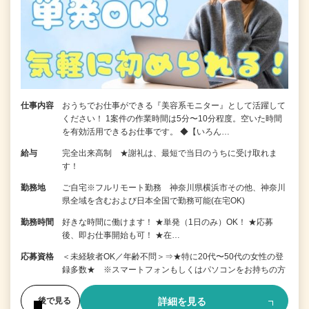
仕事内容
おうちでお仕事ができる『美容系モニター』として活躍して
ください！ 1案件の作業時間は5分〜10分程度。空いた時間
を有効活用できるお仕事です。 ◆【いろん…
給与
完全出来高制 ★謝礼は、最短で当日のうちに受け取れま
す！
勤務地
ご自宅※フルリモート勤務 神奈川県横浜市その他、神奈川
県全域を含むおよび日本全国で勤務可能(在宅OK)
勤務時間
好きな時間に働けます！ ★単発（1日のみ）OK！ ★応募
後、即お仕事開始も可！ ★在…
応募資格
＜未経験者OK／年齢不問＞⇒★特に20代〜50代の女性の登
録多数★ ※スマートフォンもしくはパソコンをお持ちの方
詳細を見る
後で見る