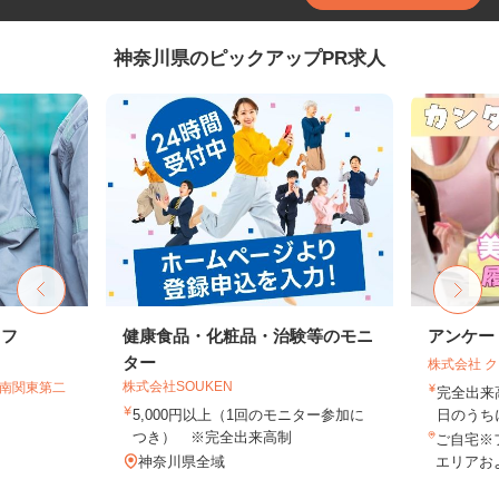
神奈川県のピックアップPR求人
ッフ
健康食品・化粧品・治験等のモニ
アンケー
ター
株式会社 
株式会社SOUKEN
T南関東第二
完全出来
5,000円以上（1回のモニター参加に
日のうち
つき） ※完全出来高制
ご自宅※
神奈川県全域
エリアお