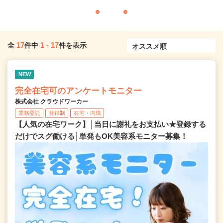
17
1
-
17
全
件中
件を表示
NEW
完全在宅可のアンケートモニター
株式会社 クラウドワーカー
業務委託
登録制
在宅・内職
【人気の在宅ワーク】│当日に謝礼をお支払い★登録する
だけでスグ働ける│単発もOK美容系モニター募集！