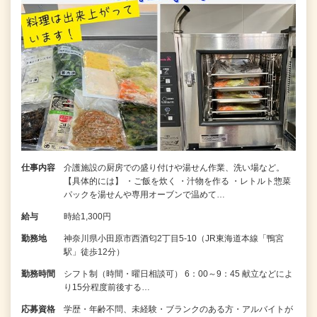
仕事内容
介護施設の厨房での盛り付けや湯せん作業、洗い場など。
【具体的には】 ・ご飯を炊く ・汁物を作る ・レトルト惣菜
パックを湯せんや専用オーブンで温めて…
給与
時給1,300円
勤務地
神奈川県小田原市西酒匂2丁目5-10（JR東海道本線「鴨宮
駅」徒歩12分）
勤務時間
シフト制（時間・曜日相談可） 6：00～9：45 献立などによ
り15分程度前後する…
応募資格
学歴・年齢不問、未経験・ブランクのある方・アルバイトが