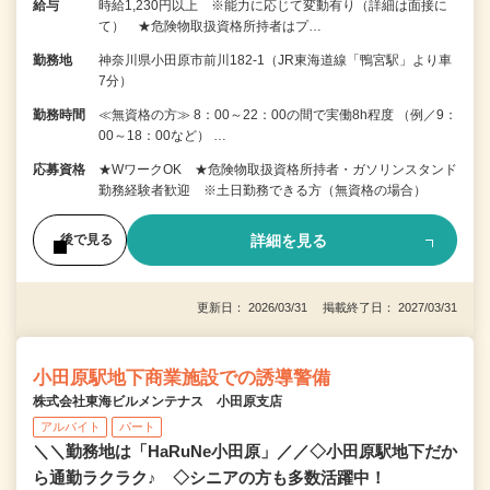
給与
時給1,230円以上 ※能力に応じて変動有り（詳細は面接に
て） ★危険物取扱資格所持者はプ…
勤務地
神奈川県小田原市前川182-1（JR東海道線「鴨宮駅」より車
7分）
勤務時間
≪無資格の方≫ 8：00～22：00の間で実働8h程度 （例／9：
00～18：00など） …
応募資格
★WワークOK ★危険物取扱資格所持者・ガソリンスタンド
勤務経験者歓迎 ※土日勤務できる方（無資格の場合）
詳細を見る
後で見る
更新日： 2026/03/31 掲載終了日： 2027/03/31
小田原駅地下商業施設での誘導警備
株式会社東海ビルメンテナス 小田原支店
アルバイト
パート
＼＼勤務地は「HaRuNe小田原」／／◇小田原駅地下だか
ら通勤ラクラク♪ ◇シニアの方も多数活躍中！