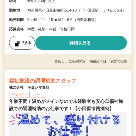
給与
時給1,230円以上
勤務地
神奈川県小田原市栄町1-14-18（「小田原駅」より徒歩5分）
勤務時間
6：45～11：15 ★週2～6日（日数応相談）
応募資格
学歴・経験・年齢・資格不問
詳細を見る
後で見る
更新日： 2026/03/02 掲載終了日： 2027/03/05
福祉施設の調理補助スタッフ
株式会社 キヨシマ食品
アルバイト
パート
年齢不問！温めがメインなので未経験者も安心◎福祉施
設での調理補助のお仕事です！【小田原市西酒匂】