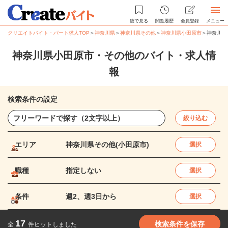
後で見る
閲覧履歴
会員登録
メニュー
クリエイトバイト・パート求人TOP
＞
神奈川県
＞
神奈川県その他
＞
神奈川県小田原市
＞
神奈川県
神奈川県小田原市・その他のバイト・求人情
報
検索条件の設定
絞り込む
エリア
神奈川県その他(小田原市)
選択
職種
指定しない
選択
条件
週2、週3日から
選択
17
検索条件を保存
全
件ヒットしました