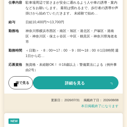
仕事内容
駐車場周辺で皆さまが安全に通れるよう人や車の誘導・案内
などをお願いします。 最初は慣れるまで、歩行者の誘導や声
掛けから始めていただきます。 未経験で始め…
給与
日給10,400円〜13,700円
勤務地
神奈川県横浜市西区・南区・旭区・港北区・戸塚区・港南
区・神奈川区・保土ヶ谷区・中区・鶴見区・神奈川県海老名
市
勤務時間
＜日勤＞ ・8：00〜17：00 ・9：00〜18：00 ※1日8時間 週
1日から応…
応募資格
無資格・未経験OK！ ※18歳以上：警備業法による（例外事
由2号）
詳細を見る
後で見る
更新日： 2026/07/31 掲載終了日： 2026/08/08
本日掲載終了になります
NEW