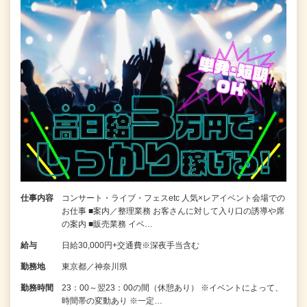
仕事内容
コンサート・ライブ・フェスetc 人気×レアイベント会場での
お仕事 ■案内／整理業務 お客さんに対して入り口の誘導や席
の案内 ■販売業務 イベ…
給与
日給30,000円+交通費※深夜手当含む
勤務地
東京都／神奈川県
勤務時間
23：00～翌23：00の間（休憩あり） ※イベントによって、
時間帯の変動あり ※一定…