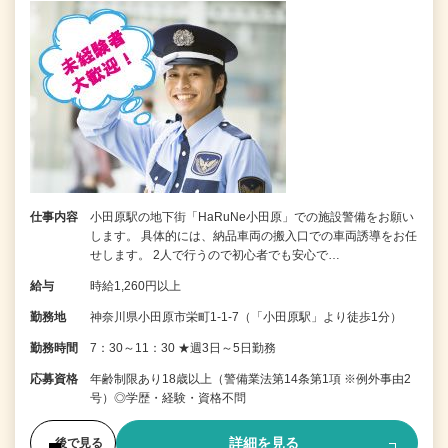
仕事内容
小田原駅の地下街「HaRuNe小田原」での施設警備をお願い
します。 具体的には、納品車両の搬入口での車両誘導をお任
せします。 2人で行うので初心者でも安心で…
給与
時給1,260円以上
勤務地
神奈川県小田原市栄町1-1-7（「小田原駅」より徒歩1分）
勤務時間
7：30～11：30 ★週3日～5日勤務
応募資格
年齢制限あり18歳以上（警備業法第14条第1項 ※例外事由2
号）◎学歴・経験・資格不問
詳細を見る
後で見る