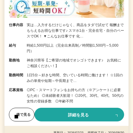
仕事内容
実は…入力するだけじゃなく、商品をタダで試せて 報酬まで
もらえるお得な仕事です♪ スマホ1台・完全在宅・自分のペー
スでOK！ ▼こんなお仕事です 化…
給与
時給1,500円以上（完全出来高制／時間額1,500円～5,000
円）
勤務地
神奈川県等【ご希望の地域でオシゴトできます♪ お気軽に
ご相談ください！】
勤務時間
1日5分～好きな時間、空いている時間に働けます！ ☆1回の
みの単発や短期～中長期まで…
応募資格
◎PC・スマートフォンをお持ちの方（※アンケートに必要
なため） ◎未経験者大歓迎！ ◎20代、30代、40代、50代の
女性の登録多数 ◎年齢不問
詳細を見る
後で見る
更新日： 2026/07/23 掲載終了日： 2026/08/30