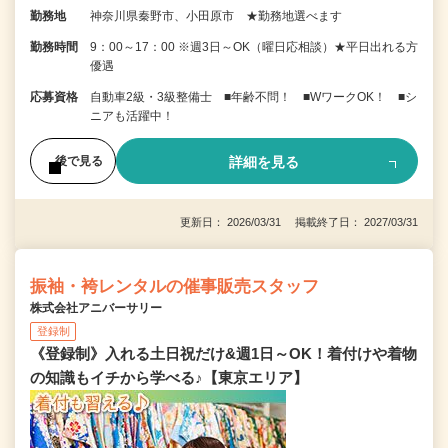
勤務地
神奈川県秦野市、小田原市 ★勤務地選べます
勤務時間
9：00～17：00 ※週3日～OK（曜日応相談）★平日出れる方
優遇
応募資格
自動車2級・3級整備士 ■年齢不問！ ■WワークOK！ ■シ
ニアも活躍中！
詳細を見る
後で見る
更新日： 2026/03/31 掲載終了日： 2027/03/31
振袖・袴レンタルの催事販売スタッフ
株式会社アニバーサリー
登録制
《登録制》入れる土日祝だけ&週1日～OK！着付けや着物
の知識もイチから学べる♪【東京エリア】