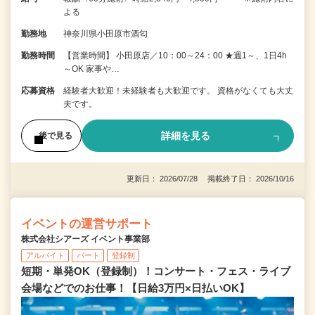
よる
勤務地
神奈川県小田原市酒匂
勤務時間
【営業時間】 小田原店／10：00～24：00 ★週1～、1日4h
～OK 家事や…
応募資格
経験者大歓迎！未経験者も大歓迎です。 資格がなくても大丈
夫です。
詳細を見る
後で見る
更新日： 2026/07/28 掲載終了日： 2026/10/16
イベントの運営サポート
株式会社シアーズ イベント事業部
アルバイト
パート
登録制
短期・単発OK（登録制）！コンサート・フェス・ライブ
会場などでのお仕事！【日給3万円×日払いOK】