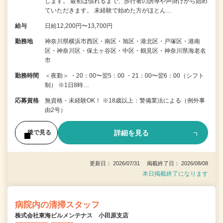
します。 最初は慣れるまで、歩行者の誘導や声掛けから始め
ていただきます。 未経験で始めた方がほとん…
給与
日給12,200円〜13,700円
勤務地
神奈川県横浜市西区・南区・旭区・港北区・戸塚区・港南
区・神奈川区・保土ヶ谷区・中区・鶴見区・神奈川県海老名
市
勤務時間
＜夜勤＞ ・20：00〜翌5：00 ・21：00〜翌6：00（シフト
制） ※1日8時…
応募資格
無資格・未経験OK！ ※18歳以上：警備業法による（例外事
由2号）
詳細を見る
後で見る
更新日： 2026/07/31 掲載終了日： 2026/08/08
本日掲載終了になります
病院内の清掃スタッフ
株式会社東海ビルメンテナス 小田原支店