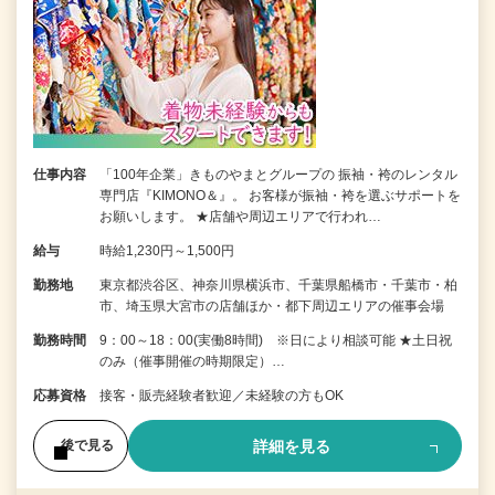
仕事内容
「100年企業」きものやまとグループの 振袖・袴のレンタル
専門店『KIMONO＆』。 お客様が振袖・袴を選ぶサポートを
お願いします。 ★店舗や周辺エリアで行われ…
給与
時給1,230円～1,500円
勤務地
東京都渋谷区、神奈川県横浜市、千葉県船橋市・千葉市・柏
市、埼玉県大宮市の店舗ほか・都下周辺エリアの催事会場
勤務時間
9：00～18：00(実働8時間) ※日により相談可能 ★土日祝
のみ（催事開催の時期限定）…
応募資格
接客・販売経験者歓迎／未経験の方もOK
詳細を見る
後で見る