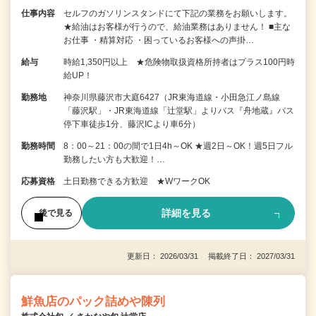
仕事内容
セルフのガソリンスタンドにて下記の業務をお願いします。
★給油はお客様が行うので、給油業務はありません！ ■主な
お仕事 ・精算対応 ・困っているお客様への声掛…
給与
時給1,350円以上 ★危険物取扱資格所持者はプラス100円時
給UP！
勤務地
神奈川県藤沢市大庭6427（JR東海道線・小田急江ノ島線
「藤沢駅」・JR東海道線「辻堂駅」よりバス『舟地蔵』バス
停下車徒歩1分、藤沢ICより車6分）
勤務時間
8：00～21：00の間で1日4h～OK ★週2日～OK！週5日フル
勤務したい方も大歓迎！…
応募資格
土日勤務できる方歓迎 ★WワークOK
詳細を見る
後で見る
更新日： 2026/03/31 掲載終了日： 2027/03/31
鮮魚店のパック詰めや陳列