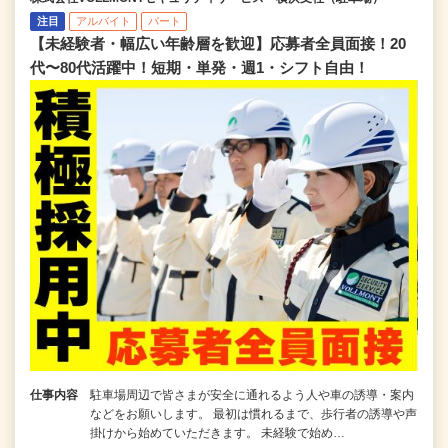
注目
アルバイト
パート
【未経験者・幅広い年齢層を歓迎】応募者全員面接！20
代〜80代活躍中！短期・単発・週1・シフト自由！
仕事内容
駐車場周辺で皆さまが安全に通れるよう人や車の誘導・案内
などをお願いします。 最初は慣れるまで、歩行者の誘導や声
掛けから始めていただきます。 未経験で始め…