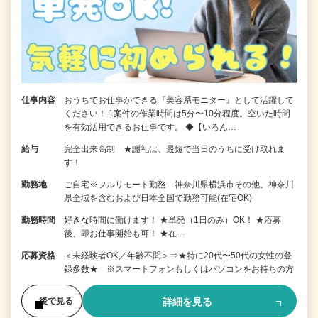
仕事内容
おうちでお仕事ができる『美容系モニター』として活躍して
ください！ 1案件の作業時間は5分〜10分程度。空いた時間
を有効活用できるお仕事です。 ◆【いろん…
給与
完全出来高制 ★謝礼は、最短で当日のうちに受け取れま
す！
勤務地
ご自宅※フルリモート勤務 神奈川県横浜市その他、神奈川
県全域を含むおよび日本全国で勤務可能(在宅OK)
勤務時間
好きな時間に働けます！ ★単発（1日のみ）OK！ ★応募
後、即お仕事開始も可！ ★在…
応募資格
＜未経験者OK／年齢不問＞⇒★特に20代〜50代の女性の登
録多数★ ※スマートフォンもしくはパソコンをお持ちの方
詳細を見る
後で見る