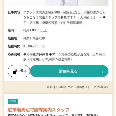
仕事内容
ステンレス製の直径約300mm部品に対し、溶接や洗浄など
をおこなう製造スタッフの募集です！ ＜具体的には…＞ ◆
アーク溶接（溶接の種類（例）半自動溶接、…
給与
時給1,900円以上
勤務地
神奈川県藤沢市
勤務時間
9：00～18：00
応募資格
◆溶接免許保持者 ◆アーク溶接の経験がある方、定年満60
歳（再雇用として原則65歳迄就業）
詳細を見る
後で見る
更新日： 2026/07/22 掲載終了日： 2026/08/27
NEW
駐車場周辺で誘導案内スタッフ
株式会社VOLLMONTセキュリティサービス 横浜支社（駐車場）