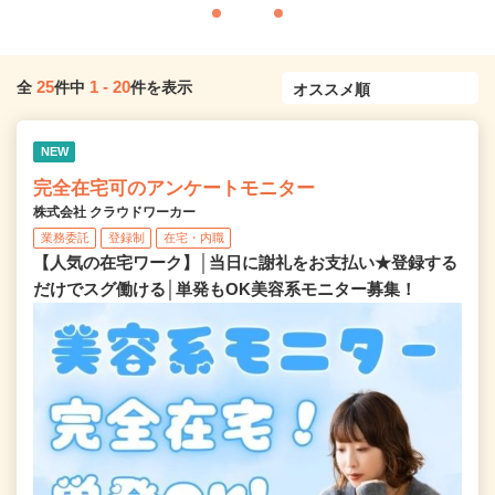
25
1
-
20
全
件中
件を表示
NEW
完全在宅可のアンケートモニター
株式会社 クラウドワーカー
業務委託
登録制
在宅・内職
【人気の在宅ワーク】│当日に謝礼をお支払い★登録する
だけでスグ働ける│単発もOK美容系モニター募集！