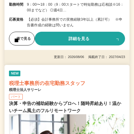
勤務時間
9：00〜18：00（9：00スタートで時短勤務は応相談※16：
00までなど） ◎週4日…
応募資格
【必須】会計事務所での実務経験3年以上（累計可） ※申
告書作成の経験は問いません
詳細を見る
後で見る
更新日： 2026/08/06 掲載終了日： 2027/04/23
NEW
税理士事務所の在宅勤務スタッフ
税理士法人サリーレ
パート
決算・申告の補助経験からプロへ！随時昇給あり！温か
いチーム⾵⼟のフルリモートワーク