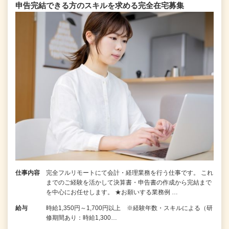
申告完結できる⽅のスキルを求める完全在宅募集
仕事内容
完全フルリモートにて会計・経理業務を行う仕事です。 これ
までのご経験を活かして決算書・申告書の作成から完結まで
を中⼼にお任せします。 ★お願いする業務例 …
給与
時給1,350円～1,700円以上 ※経験年数・スキルによる（研
修期間あり：時給1,300…