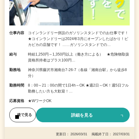
仕事内容
コインランドリー併設のガソリンスタンドでのお仕事です！
★コインランドリーは2024年3月にオープンしたばかり！ピ
カピカの店舗です！ ……ガソリンスタンドでの…
給与
時給1,250円～1,350円以上（働き方による） ★危険物取扱
資格所持者はプラス100円…
勤務地
神奈川県藤沢市湘南台7-26-7（各線「湘南台駅」から徒歩8
分）
勤務時間
8：00～21：00の間で1日4h～OK ★週2日～OK！週5日フル
勤務したい方も大歓迎！…
応募資格
★WワークOK
詳細を見る
後で見る
更新日： 2026/03/31 掲載終了日： 2027/03/31