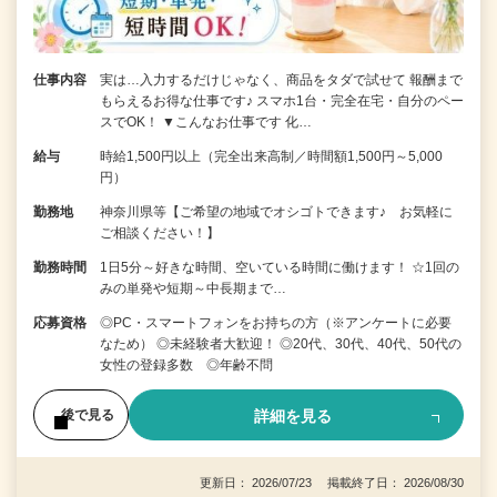
仕事内容
実は…入力するだけじゃなく、商品をタダで試せて 報酬まで
もらえるお得な仕事です♪ スマホ1台・完全在宅・自分のペー
スでOK！ ▼こんなお仕事です 化…
給与
時給1,500円以上（完全出来高制／時間額1,500円～5,000
円）
勤務地
神奈川県等【ご希望の地域でオシゴトできます♪ お気軽に
ご相談ください！】
勤務時間
1日5分～好きな時間、空いている時間に働けます！ ☆1回の
みの単発や短期～中長期まで…
応募資格
◎PC・スマートフォンをお持ちの方（※アンケートに必要
なため） ◎未経験者大歓迎！ ◎20代、30代、40代、50代の
女性の登録多数 ◎年齢不問
詳細を見る
後で見る
更新日： 2026/07/23 掲載終了日： 2026/08/30