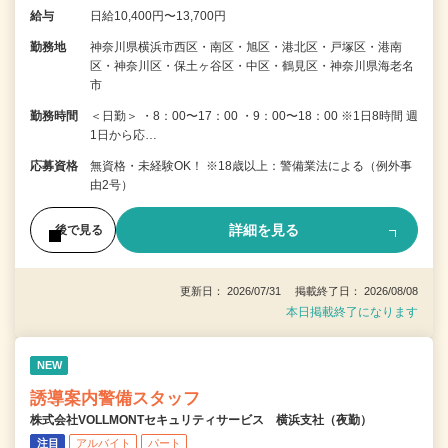
給与
日給10,400円〜13,700円
勤務地
神奈川県横浜市西区・南区・旭区・港北区・戸塚区・港南
区・神奈川区・保土ヶ谷区・中区・鶴見区・神奈川県海老名
市
勤務時間
＜日勤＞ ・8：00〜17：00 ・9：00〜18：00 ※1日8時間 週
1日から応…
応募資格
無資格・未経験OK！ ※18歳以上：警備業法による（例外事
由2号）
詳細を見る
後で見る
更新日： 2026/07/31 掲載終了日： 2026/08/08
本日掲載終了になります
NEW
誘導案内警備スタッフ
株式会社VOLLMONTセキュリティサービス 横浜支社（夜勤）
注目
アルバイト
パート