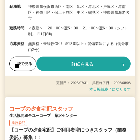
勤務地
神奈川県横浜市西区・南区・旭区・港北区・戸塚区・港南
区・神奈川区・保土ヶ谷区・中区・鶴見区・神奈川県海老名
市
勤務時間
＜夜勤＞ ・20：00〜翌5：00 ・21：00〜翌6：00（シフト
制） ※1日8時…
応募資格
無資格・未経験OK！ ※18歳以上：警備業法による（例外事
由2号）
詳細を見る
後で見る
更新日： 2026/07/31 掲載終了日： 2026/08/08
本日掲載終了になります
コープの夕食宅配スタッフ
生活協同組合ユーコープ 藤沢センター
業務委託
【コープの夕食宅配】ご利用者増につきスタッフ（業務
委託）募集！！