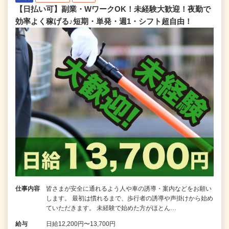
【日払い可】副業・WワークOK！未経験大歓迎！夜勤で
効率よく稼げる♪短期・単発・週1・シフト超自由！
仕事内容
皆さまが安全に通れるよう人や車の誘導・案内などをお願い
します。 最初は慣れるまで、歩行者の誘導や声掛けから始め
ていただきます。 未経験で始めた方がほとん…
給与
日給12,200円〜13,700円