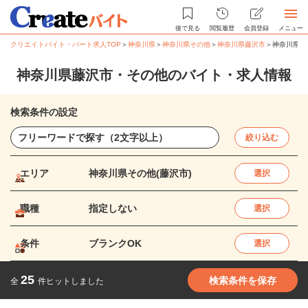
後で見る
閲覧履歴
会員登録
メニュー
クリエイトバイト・パート求人TOP
＞
神奈川県
＞
神奈川県その他
＞
神奈川県藤沢市
＞
神奈川県藤
神奈川県藤沢市・その他のバイト・求人情報
検索条件の設定
絞り込む
エリア
神奈川県その他(藤沢市)
選択
職種
指定しない
選択
条件
ブランクOK
選択
25
検索条件を保存
全
件ヒットしました