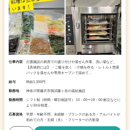
仕事内容
介護施設の厨房での盛り付けや湯せん作業、洗い場など。
【具体的には】 ・ご飯を炊く ・汁物を作る ・レトルト惣菜
パックを湯せんや専用オーブンで温めて…
給与
時給1,300円
勤務地
神奈川県藤沢市鵠沼藤ヶ谷の福祉施設
勤務時間
シフト制（時間・曜日相談可） 15：00〜19：00 献立などに
より30分程度…
応募資格
学歴・年齢不問、未経験・ブランクのある方・アルバイトが
初めての方・主婦（夫）・フリーターの方歓迎