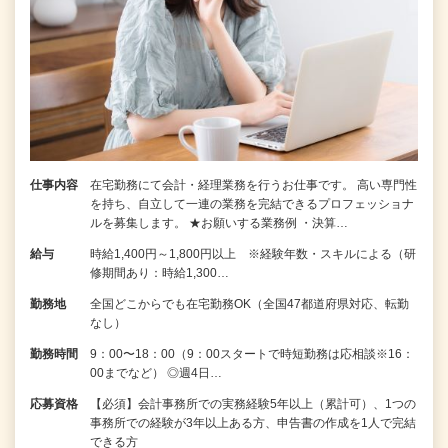
仕事内容
在宅勤務にて会計・経理業務を行うお仕事です。 高い専門性
を持ち、自立して一連の業務を完結できるプロフェッショナ
ルを募集します。 ★お願いする業務例 ・決算…
給与
時給1,400円～1,800円以上 ※経験年数・スキルによる（研
修期間あり：時給1,300…
勤務地
全国どこからでも在宅勤務OK（全国47都道府県対応、転勤
なし）
勤務時間
9：00〜18：00（9：00スタートで時短勤務は応相談※16：
00までなど） ◎週4日…
応募資格
【必須】会計事務所での実務経験5年以上（累計可）、1つの
事務所での経験が3年以上ある方、申告書の作成を1人で完結
できる方