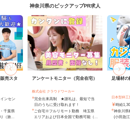
神奈川県のピックアップPR求人
客販売スタ
アンケートモニター（完全在宅）
足場材の
株式会社 クラウドワーカー
日本型枠工
円＋インセン
完全出来高制 ★謝礼は、最短で当
日のうちに受け取れます！
時給1,3
・千葉県
ご自宅※フルリモート勤務 埼玉県
神奈川県横
（旅...
エリアおよび日本全国で勤務可能（...
(小田急江