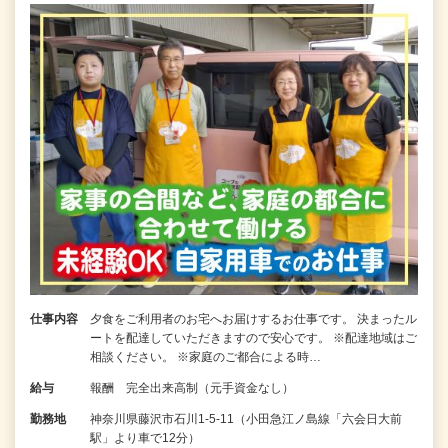
仕事内容
夕食をご利用者のお宅へお届けするお仕事です。 決まったル
ートを配達していただきますので安心です。 ※配達地域はご
相談ください。 ※家庭のご都合による時…
給与
報酬 完全出来高制（元手資金なし）
勤務地
神奈川県藤沢市石川1-5-11（小田急江ノ島線「六会日大前
駅」より車で12分）