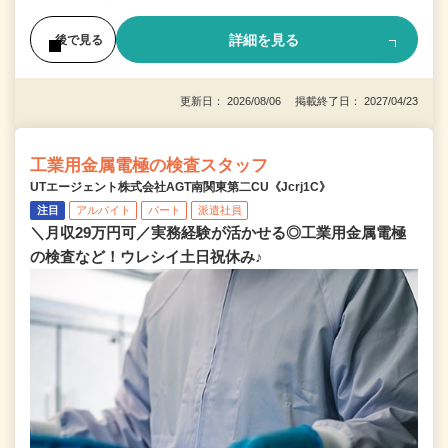
詳細を見る
後で見る
更新日： 2026/08/06 掲載終了日： 2027/04/23
工業用金属電極の検査スタッフ
UTエージェント株式会社AGT南関東第二CU《Jcrj1C》
注目
アルバイト
パート
派遣社員
＼月収29万円可／実務経験が活かせる◎工業用金属電極
の検査など！ウレシイ土日祝休み♪