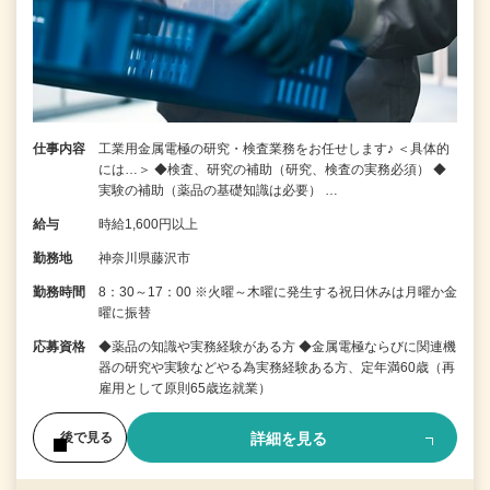
仕事内容
工業用金属電極の研究・検査業務をお任せします♪ ＜具体的
には…＞ ◆検査、研究の補助（研究、検査の実務必須） ◆
実験の補助（薬品の基礎知識は必要） …
給与
時給1,600円以上
勤務地
神奈川県藤沢市
勤務時間
8：30～17：00 ※火曜～木曜に発生する祝日休みは月曜か金
曜に振替
応募資格
◆薬品の知識や実務経験がある方 ◆金属電極ならびに関連機
器の研究や実験などやる為実務経験ある方、定年満60歳（再
雇用として原則65歳迄就業）
詳細を見る
後で見る