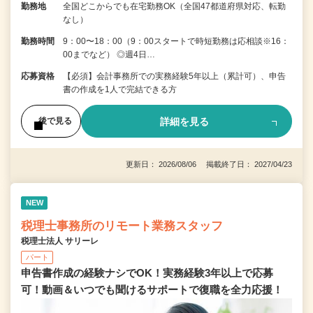
勤務地
全国どこからでも在宅勤務OK（全国47都道府県対応、転勤
なし）
勤務時間
9：00〜18：00（9：00スタートで時短勤務は応相談※16：
00までなど） ◎週4日…
応募資格
【必須】会計事務所での実務経験5年以上（累計可）、申告
書の作成を1人で完結できる方
詳細を見る
後で見る
更新日： 2026/08/06 掲載終了日： 2027/04/23
NEW
税理士事務所のリモート業務スタッフ
税理士法人 サリーレ
パート
申告書作成の経験ナシでOK！実務経験3年以上で応募
可！動画＆いつでも聞けるサポートで復職を全⼒応援！