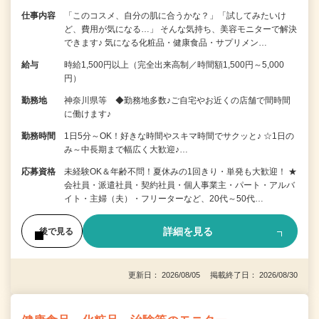
仕事内容
「このコスメ、自分の肌に合うかな？」「試してみたいけ
ど、費用が気になる…」 そんな気持ち、美容モニターで解決
できます♪ 気になる化粧品・健康食品・サプリメン…
給与
時給1,500円以上（完全出来高制／時間額1,500円～5,000
円）
勤務地
神奈川県等 ◆勤務地多数♪ご自宅やお近くの店舗で間時間
に働けます♪
勤務時間
1日5分～OK！好きな時間やスキマ時間でサクッと♪ ☆1日の
み～中長期まで幅広く大歓迎♪…
応募資格
未経験OK＆年齢不問！夏休みの1回きり・単発も大歓迎！ ★
会社員・派遣社員・契約社員・個人事業主・パート・アルバ
イト・主婦（夫）・フリーターなど、20代～50代…
詳細を見る
後で見る
更新日： 2026/08/05 掲載終了日： 2026/08/30