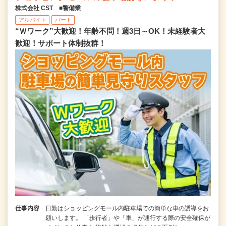
株式会社 CST ■警備業
アルバイト
パート
“Ｗワーク”大歓迎！年齢不問！週3日～OK！未経験者大
歓迎！サポート体制抜群！
仕事内容
日勤はショッピングモール内駐車場での簡単な車の誘導をお
願いします。 「歩行者」や「車」が通行する際の安全確保が