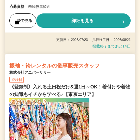
応募資格
未経験者歓迎
詳細を見る
後で見る
更新日： 2026/07/23 掲載終了日： 2026/08/21
掲載終了まであと14日
振袖・袴レンタルの催事販売スタッフ
株式会社アニバーサリー
登録制
《登録制》入れる土日祝だけ&週1日～OK！着付けや着物
の知識もイチから学べる♪【東京エリア】