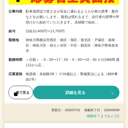
仕事内容
駐車場周辺で皆さまが安全に通れるよう人や車の誘導・案内
などをお願いします。 最初は慣れるまで、歩行者の誘導や声
掛けから始めていただきます。 未経験で始め…
給与
日給10,400円〜13,700円
勤務地
神奈川県横浜市西区・南区・旭区・港北区・戸塚区・港南
区・神奈川区・保土ヶ谷区・中区・鶴見区・神奈川県海老名
市
勤務時間
＜日勤＞ ・8：00〜17：00 ・9：00〜18：00 ※1日8時間 週
1日から応…
応募資格
無資格・未経験OK！ ※18歳以上：警備業法による（例外事
由2号）
詳細を見る
後で見る
更新日： 2026/07/31 掲載終了日： 2026/08/08
掲載終了まであと1日