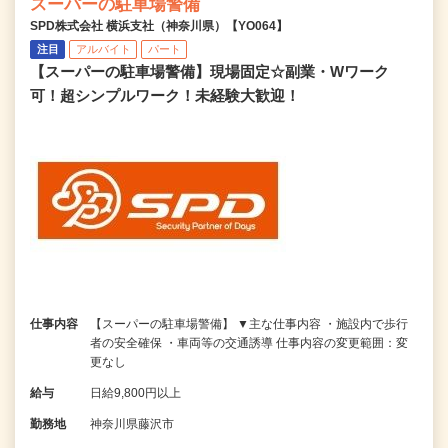
スーパーの駐車場警備
SPD株式会社 横浜支社（神奈川県）【YO064】
注目
アルバイト
パート
【スーパーの駐車場警備】現場固定☆副業・Wワーク
可！超シンプルワーク！未経験大歓迎！
仕事内容
【スーパーの駐車場警備】 ▼主な仕事内容 ・施設内で歩行
者の安全確保 ・車両等の交通誘導 仕事内容の変更範囲：変
更なし
給与
日給9,800円以上
勤務地
神奈川県藤沢市