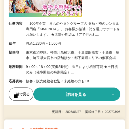
仕事内容
「100年企業」きものやまとグループの 振袖・袴のレンタル
専門店『KIMONO＆』。 お客様が振袖・袴を選ぶサポートを
お願いします。 ★店舗や周辺エリアで行われ…
給与
時給1,230円～1,500円
勤務地
東京都渋谷区、神奈川県横浜市、千葉県船橋市・千葉市・柏
市、埼玉県大宮市の店舗ほか・都下周辺エリアの催事会場
勤務時間
9：00～18：00(実働8時間) ※日により相談可能 ★土日祝
のみ（催事開催の時期限定）…
応募資格
接客・販売経験者歓迎／未経験の方もOK
詳細を見る
後で見る
更新日： 2026/03/27 掲載終了日： 2027/03/05