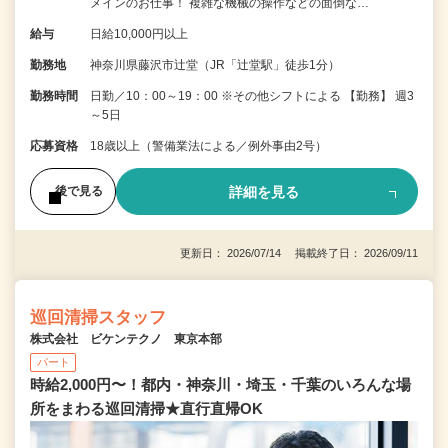
メインのお仕事！ 複雑な機械の操作などの面倒な…
給与
日給10,000円以上
勤務地
神奈川県藤沢市辻堂（JR「辻堂駅」徒歩1分）
勤務時間
日勤／10：00～19：00 ※その他シフトによる 【勤務】 週3
～5日
応募資格
18歳以上（警備業法による／例外事由2号）
詳細を見る
後で見る
更新日： 2026/07/14 掲載終了日： 2026/09/11
巡回清掃スタッフ
株式会社 ビケンテクノ 東京本部
パート
時給2,000円〜！都内・神奈川・埼玉・千葉のいろんな場
所をまわる巡回清掃★直行直帰OK