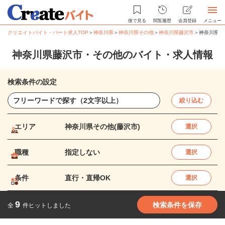
後で見る
閲覧履歴
会員登録
メニュー
クリエイトバイト・パート求人TOP
＞
神奈川県
＞
神奈川県その他
＞
神奈川県藤沢市
＞
神奈川県藤
神奈川県藤沢市・その他のバイト・求人情報
検索条件の設定
絞り込む
エリア
神奈川県その他(藤沢市)
選択
職種
指定しない
選択
条件
直行・直帰OK
選択
9
検索条件を保存
全
件ヒットしました