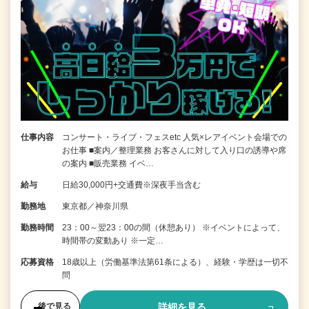
仕事内容
コンサート・ライブ・フェスetc 人気×レアイベント会場での
お仕事 ■案内／整理業務 お客さんに対して入り口の誘導や席
の案内 ■販売業務 イベ…
給与
日給30,000円+交通費※深夜手当含む
勤務地
東京都／神奈川県
勤務時間
23：00～翌23：00の間（休憩あり） ※イベントによって、
時間帯の変動あり ※一定…
応募資格
18歳以上（労働基準法第61条による）、経験・学歴は一切不
問
詳細を見る
後で見る