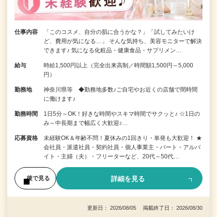
仕事内容
「このコスメ、自分の肌に合うかな？」「試してみたいけ
ど、費用が気になる…」 そんな気持ち、美容モニターで解決
できます♪ 気になる化粧品・健康食品・サプリメン…
給与
時給1,500円以上（完全出来高制／時間額1,500円～5,000
円）
勤務地
神奈川県等 ◆勤務地多数♪ご自宅やお近くの店舗で間時間
に働けます♪
勤務時間
1日5分～OK！好きな時間やスキマ時間でサクッと♪ ☆1日の
み～中長期まで幅広く大歓迎♪…
応募資格
未経験OK＆年齢不問！夏休みの1回きり・単発も大歓迎！ ★
会社員・派遣社員・契約社員・個人事業主・パート・アルバ
イト・主婦（夫）・フリーターなど、20代～50代…
詳細を見る
後で見る
更新日： 2026/08/05 掲載終了日： 2026/08/30