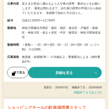
仕事内容
皆さまが安全に通れるよう人や車の誘導・案内などをお願い
します。 最初は慣れるまで、歩行者の誘導や声掛けから始め
ていただきます。 未経験で始めた方がほとん…
給与
日給12,200円〜13,700円
勤務地
神奈川県横浜市西区・南区・旭区・港北区・戸塚区・港南
区・神奈川区・保土ヶ谷区・中区・鶴見区・神奈川県海老名
市
勤務時間
＜夜勤＞ ・20：00〜翌5：00 ・21：00〜翌6：00（シフト
制） ※1日8時…
応募資格
無資格・未経験OK！ ※18歳以上：警備業法による（例外事
由2号）
詳細を見る
後で見る
更新日： 2026/07/31 掲載終了日： 2026/08/08
掲載終了まであと1日
ショッピングモールの駐車場誘導スタッフ