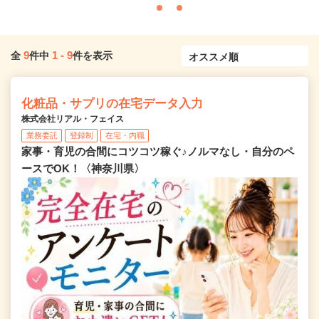
9
1
-
9
全
件中
件を表示
化粧品・サプリの在宅データ入力
株式会社リアル・フェイス
業務委託
登録制
在宅・内職
家事・育児の合間にコツコツ稼ぐ♪ノルマなし・自分のペ
ースでOK！〈神奈川県〉