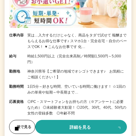
仕事内容
実は…入力するだけじゃなく、商品をタダで試せて 報酬まで
もらえるお得な仕事です♪ スマホ1台・完全在宅・自分のペー
スでOK！ ▼こんなお仕事です 化…
給与
時給1,500円以上（完全出来高制／時間額1,500円～5,000
円）
勤務地
神奈川県等【ご希望の地域でオシゴトできます♪ お気軽に
ご相談ください！】
勤務時間
1日5分～好きな時間、空いている時間に働けます！ ☆1回の
みの単発や短期～中長期まで…
応募資格
◎PC・スマートフォンをお持ちの方（※アンケートに必要
なため） ◎未経験者大歓迎！ ◎20代、30代、40代、50代の
女性の登録多数 ◎年齢不問
詳細を見る
後で見る