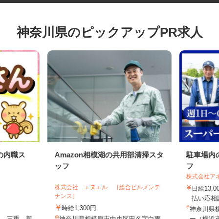
神奈川県のピックアップPR求人
の内職ス
Amazon相模湖の共用部清掃スタ
駐車場
ッフ
フ
株式会社
株式会社 エヌエル ［総合ビルメンテ
日給13
ナンス］
払い応
時給1,300円