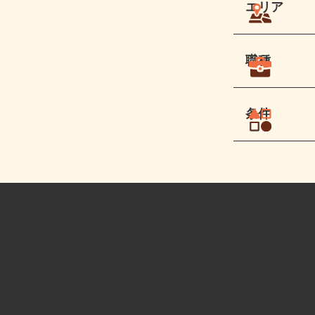
エリア
職種
条件