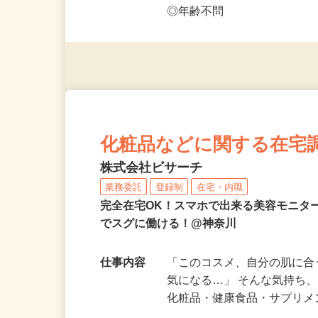
応募資格
◎PC・スマートフォンをお
◎未経験者大歓迎！ ◎20代
◎年齢不問
化粧品などに関する在宅
株式会社ビサーチ
業務委託
登録制
在宅・内職
完全在宅OK！スマホで出来る美容モニタ
でスグに働ける！@神奈川
仕事内容
「このコスメ、自分の肌に
気になる…」 そんな気持ち