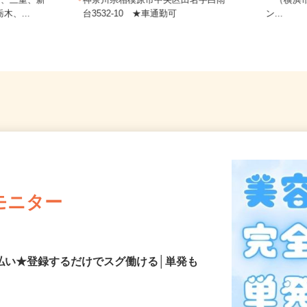
神奈川
愛知、三重、新
神奈川県相模原市中央区田名字白雨
ー（横
木、...
台3532-10 ★車通勤可
ン...
モニター
払い★登録するだけでスグ働ける│単発も