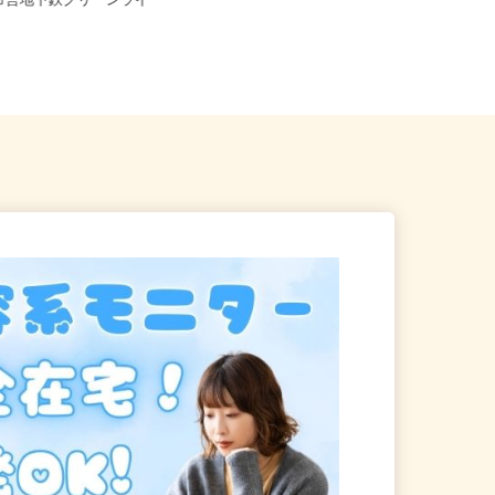
県横浜市都筑区の大型スーパ
浜市営地下鉄グリーンライ
【004】岐阜、静岡、愛知、三重、新
潟、長野、茨城、群馬、栃木、...