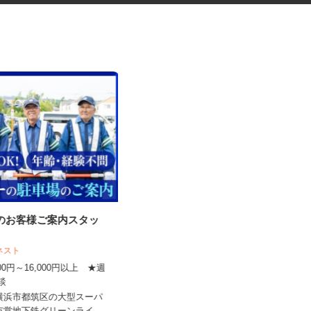
内のお客様ご案内スタッ
グッズの組立・検品等の内職ス
タッフ
アネスト
,000円～16,000円以上 ★週
株式会社ベルロジテック
相談
報酬 完全出来高制