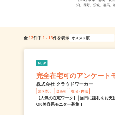
神奈川県横浜市都筑区の大型スーパ
ー（横浜市営地下鉄グリーンライ
【004】岐阜、静岡、
ン...
潟、長野、茨城、群馬、栃
全
13
件中
1
-
13
件を表示
NEW
完全在宅可のアンケート
株式会社 クラウドワーカー
業務委託
登録制
在宅・内職
【人気の在宅ワーク】│当日に謝礼をお支
OK美容系モニター募集！