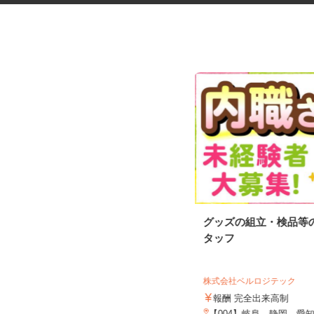
駐車場内のお客様ご案内スタッ
グッズの組立・検品等
フ
タッフ
株式会社アネスト
日給13,000円～16,000円以上 ★週
株式会社ベルロジテック
払い応相談
報酬 完全出来高制