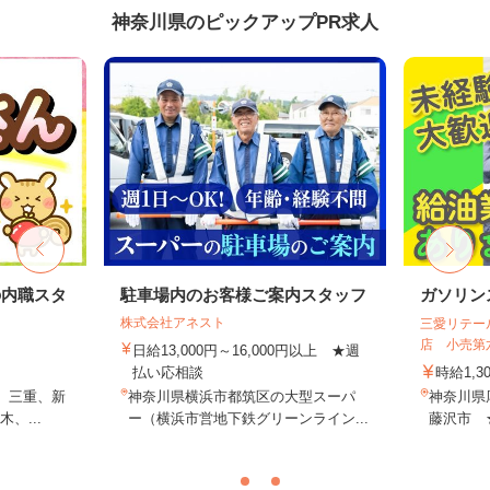
神奈川県のピックアップPR求人
の内職スタ
駐車場内のお客様ご案内スタッフ
ガソリン
株式会社アネスト
三愛リテー
店 小売第
日給13,000円～16,000円以上 ★週
払い応相談
時給1,3
、三重、新
神奈川県横浜市都筑区の大型スーパ
神奈川県
、...
ー（横浜市営地下鉄グリーンライン...
藤沢市 