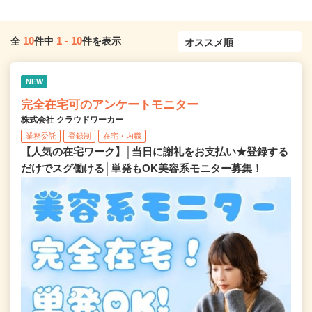
10
1
-
10
全
件中
件を表示
NEW
完全在宅可のアンケートモニター
株式会社 クラウドワーカー
業務委託
登録制
在宅・内職
【人気の在宅ワーク】│当日に謝礼をお支払い★登録する
だけでスグ働ける│単発もOK美容系モニター募集！