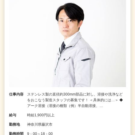
仕事内容
ステンレス製の直径約300mm部品に対し、溶接や洗浄など
をおこなう製造スタッフの募集です！ ＜具体的には…＞ ◆
アーク溶接（溶接の種類（例）半自動溶接、…
給与
時給1,900円以上
勤務地
神奈川県藤沢市
勤務時間
9：00～18：00