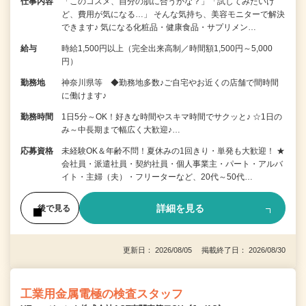
仕事内容
「このコスメ、自分の肌に合うかな？」「試してみたいけ
ど、費用が気になる…」 そんな気持ち、美容モニターで解決
できます♪ 気になる化粧品・健康食品・サプリメン…
給与
時給1,500円以上（完全出来高制／時間額1,500円～5,000
円）
勤務地
神奈川県等 ◆勤務地多数♪ご自宅やお近くの店舗で間時間
に働けます♪
勤務時間
1日5分～OK！好きな時間やスキマ時間でサクッと♪ ☆1日の
み～中長期まで幅広く大歓迎♪…
応募資格
未経験OK＆年齢不問！夏休みの1回きり・単発も大歓迎！ ★
会社員・派遣社員・契約社員・個人事業主・パート・アルバ
イト・主婦（夫）・フリーターなど、20代～50代…
詳細を見る
後で見る
更新日： 2026/08/05 掲載終了日： 2026/08/30
工業用金属電極の検査スタッフ