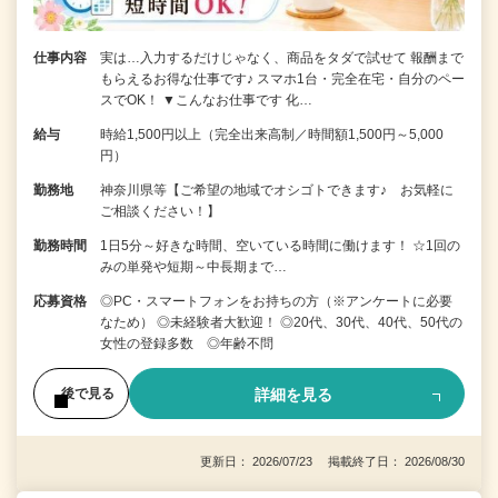
仕事内容
実は…入力するだけじゃなく、商品をタダで試せて 報酬まで
もらえるお得な仕事です♪ スマホ1台・完全在宅・自分のペー
スでOK！ ▼こんなお仕事です 化…
給与
時給1,500円以上（完全出来高制／時間額1,500円～5,000
円）
勤務地
神奈川県等【ご希望の地域でオシゴトできます♪ お気軽に
ご相談ください！】
勤務時間
1日5分～好きな時間、空いている時間に働けます！ ☆1回の
みの単発や短期～中長期まで…
応募資格
◎PC・スマートフォンをお持ちの方（※アンケートに必要
なため） ◎未経験者大歓迎！ ◎20代、30代、40代、50代の
女性の登録多数 ◎年齢不問
詳細を見る
後で見る
更新日： 2026/07/23 掲載終了日： 2026/08/30