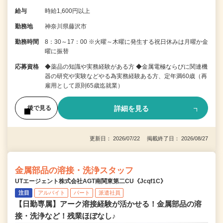
給与
時給1,600円以上
勤務地
神奈川県藤沢市
勤務時間
8：30～17：00 ※火曜～木曜に発生する祝日休みは月曜か金
曜に振替
応募資格
◆薬品の知識や実務経験がある方 ◆金属電極ならびに関連機
器の研究や実験などやる為実務経験ある方、定年満60歳（再
雇用として原則65歳迄就業）
詳細を見る
後で見る
更新日： 2026/07/22 掲載終了日： 2026/08/27
金属部品の溶接・洗浄スタッフ
UTエージェント株式会社AGT南関東第二CU《Jcqf1C》
注目
アルバイト
パート
派遣社員
【日勤専属】アーク溶接経験が活かせる！金属部品の溶
接・洗浄など！残業ほぼなし♪