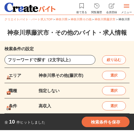
後で見る
閲覧履歴
会員登録
メニュー
クリエイトバイト・パート求人TOP
＞
神奈川県
＞
神奈川県その他
＞
神奈川県藤沢市
＞
神奈川県藤
神奈川県藤沢市・その他のバイト・求人情報
検索条件の設定
絞り込む
エリア
神奈川県その他(藤沢市)
選択
職種
指定しない
選択
条件
高収入
選択
10
検索条件を保存
全
件ヒットしました