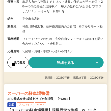
仕事内容
出品入力から発送まで！ ネット通販の仕組みが学べる◎ ＼2
0〜40代の男性が活躍中／ 「毎月の給料に“あと少し”プラス
したい！」 ⇒そんな〈目標〉を…
給与
完全出来高制
勤務地
神奈川県横浜市、他神奈川県内のご自宅 ※フルリモート勤
務
勤務時間
リモートワークのため、完全自由シフトです！ 詳細はお問い
合わせください。 ＜会社営…
応募資格
＼経験・資格・学歴いっさい不問！／
詳細を見る
後で見る
更新日： 2026/07/15 掲載終了日： 2026/08/26
スーパーの駐車場警備
SPD株式会社 横浜支社（神奈川県）【YO064】
注目
アルバイト
パート
【スーパーの駐車場警備】現場固定☆副業・Wワーク