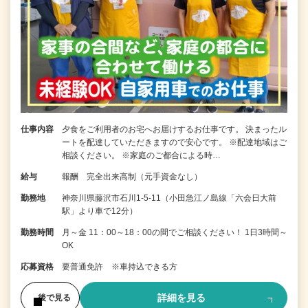
仕事内容
夕食をご利用者のお宅へお届けするお仕事です。 決まったル
ートを配達していただきますので安心です。 ※配達地域はご
相談ください。 ※家庭のご都合による時…
給与
報酬 完全出来高制（元手資金なし）
勤務地
神奈川県藤沢市石川1-5-11（小田急江ノ島線「六会日大前
駅」より車で12分）
勤務時間
月～金 11：00～18：00の間でご相談ください！ 1日3時間～
OK
応募資格
要普通免許 ※車持込できる方
詳細を見る
後で見る