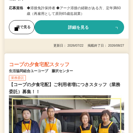
応募資格
◆溶接免許保持者 ◆アーク溶接の経験がある方、定年満60
歳（再雇用として原則65歳迄就業）
詳細を見る
後で見る
更新日： 2026/07/22 掲載終了日： 2026/08/27
コープの夕食宅配スタッフ
生活協同組合ユーコープ 藤沢センター
業務委託
【コープの夕食宅配】ご利用者増につきスタッフ（業務
委託）募集！！