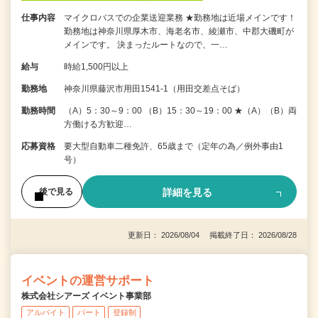
仕事内容
マイクロバスでの企業送迎業務 ★勤務地は近場メインです！
勤務地は神奈川県厚木市、海老名市、綾瀬市、中郡大磯町が
メインです。 決まったルートなので、一…
給与
時給1,500円以上
勤務地
神奈川県藤沢市用田1541-1（用田交差点そば）
勤務時間
（A）5：30～9：00 （B）15：30～19：00 ★（A）（B）両
方働ける方歓迎…
応募資格
要大型自動車二種免許、65歳まで（定年の為／例外事由1
号）
詳細を見る
後で見る
更新日： 2026/08/04 掲載終了日： 2026/08/28
イベントの運営サポート
株式会社シアーズ イベント事業部
アルバイト
パート
登録制