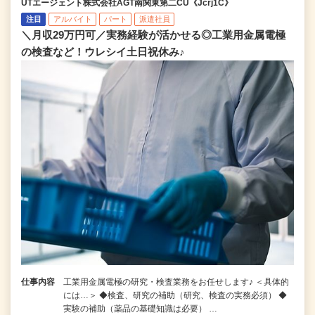
UTエージェント株式会社AGT南関東第二CU《Jcrj1C》
注目
アルバイト
パート
派遣社員
＼月収29万円可／実務経験が活かせる◎工業用金属電極
の検査など！ウレシイ土日祝休み♪
仕事内容
工業用金属電極の研究・検査業務をお任せします♪ ＜具体的
には…＞ ◆検査、研究の補助（研究、検査の実務必須） ◆
実験の補助（薬品の基礎知識は必要） …