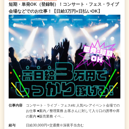
短期・単発OK（登録制）！コンサート・フェス・ライブ
会場などでのお仕事！【日給3万円×日払いOK】
仕事内容
コンサート・ライブ・フェスetc 人気×レアイベント会場での
お仕事 ■案内／整理業務 お客さんに対して入り口の誘導や席
の案内 ■販売業務 イベ…
給与
日給30,000円+交通費※深夜手当含む