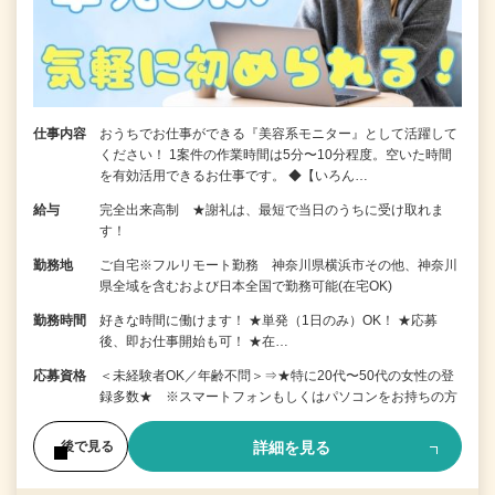
仕事内容
おうちでお仕事ができる『美容系モニター』として活躍して
ください！ 1案件の作業時間は5分〜10分程度。空いた時間
を有効活用できるお仕事です。 ◆【いろん…
給与
完全出来高制 ★謝礼は、最短で当日のうちに受け取れま
す！
勤務地
ご自宅※フルリモート勤務 神奈川県横浜市その他、神奈川
県全域を含むおよび日本全国で勤務可能(在宅OK)
勤務時間
好きな時間に働けます！ ★単発（1日のみ）OK！ ★応募
後、即お仕事開始も可！ ★在…
応募資格
＜未経験者OK／年齢不問＞⇒★特に20代〜50代の女性の登
録多数★ ※スマートフォンもしくはパソコンをお持ちの方
詳細を見る
後で見る