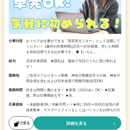
仕事内容
おうちでお仕事ができる『美容系モニター』として活躍して
ください！ 1案件の作業時間は5分〜10分程度。空いた時間
を有効活用できるお仕事です。 ◆【いろん…
給与
完全出来高制 ★謝礼は、最短で当日のうちに受け取れま
す！
勤務地
ご自宅※フルリモート勤務 神奈川県横浜市その他、神奈川
県全域を含むおよび日本全国で勤務可能(在宅OK)
勤務時間
好きな時間に働けます！ ★単発（1日のみ）OK！ ★応募
後、即お仕事開始も可！ ★在…
応募資格
＜未経験者OK／年齢不問＞⇒★特に20代〜50代の女性の登
録多数★ ※スマートフォンもしくはパソコンをお持ちの方
詳細を見る
後で見る