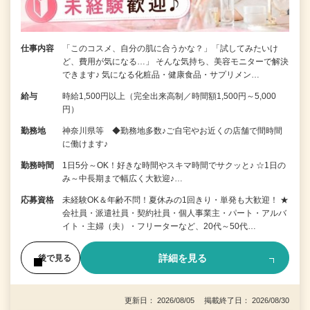
仕事内容
「このコスメ、自分の肌に合うかな？」「試してみたいけ
ど、費用が気になる…」 そんな気持ち、美容モニターで解決
できます♪ 気になる化粧品・健康食品・サプリメン…
給与
時給1,500円以上（完全出来高制／時間額1,500円～5,000
円）
勤務地
神奈川県等 ◆勤務地多数♪ご自宅やお近くの店舗で間時間
に働けます♪
勤務時間
1日5分～OK！好きな時間やスキマ時間でサクッと♪ ☆1日の
み～中長期まで幅広く大歓迎♪…
応募資格
未経験OK＆年齢不問！夏休みの1回きり・単発も大歓迎！ ★
会社員・派遣社員・契約社員・個人事業主・パート・アルバ
イト・主婦（夫）・フリーターなど、20代～50代…
詳細を見る
後で見る
更新日： 2026/08/05 掲載終了日： 2026/08/30