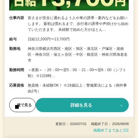
仕事内容
皆さまが安全に通れるよう人や車の誘導・案内などをお願い
します。 最初は慣れるまで、歩行者の誘導や声掛けから始め
ていただきます。 未経験で始めた方がほとん…
給与
日給12,200円〜13,700円
勤務地
神奈川県横浜市西区・南区・旭区・港北区・戸塚区・港南
区・神奈川区・保土ヶ谷区・中区・鶴見区・神奈川県海老名
市
勤務時間
＜夜勤＞ ・20：00〜翌5：00 ・21：00〜翌6：00（シフト
制） ※1日8時…
応募資格
無資格・未経験OK！ ※18歳以上：警備業法による（例外事
由2号）
詳細を見る
後で見る
更新日： 2026/07/31 掲載終了日： 2026/08/08
掲載終了まであと2日