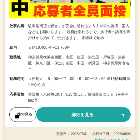
仕事内容
駐車場周辺で皆さまが安全に通れるよう人や車の誘導・案内
などをお願いします。 最初は慣れるまで、歩行者の誘導や声
掛けから始めていただきます。 未経験で始め…
給与
日給10,400円〜13,700円
勤務地
神奈川県横浜市西区・南区・旭区・港北区・戸塚区・港南
区・神奈川区・保土ヶ谷区・中区・鶴見区・神奈川県海老名
市
勤務時間
＜日勤＞ ・8：00〜17：00 ・9：00〜18：00 ※1日8時間 週
1日から応…
応募資格
無資格・未経験OK！ ※18歳以上：警備業法による（例外事
由2号）
詳細を見る
後で見る
更新日： 2026/07/31 掲載終了日： 2026/08/08