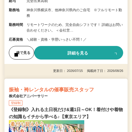
給与
完全出来高制
勤務地
神奈川県横浜市、他神奈川県内のご自宅 ※フルリモート勤
務
勤務時間
リモートワークのため、完全自由シフトです！ 詳細はお問い
合わせください。 ＜会社営…
応募資格
＼経験・資格・学歴いっさい不問！／
詳細を見る
後で見る
更新日： 2026/07/15 掲載終了日： 2026/08/26
振袖・袴レンタルの催事販売スタッフ
株式会社アニバーサリー
登録制
《登録制》入れる土日祝だけ&週1日～OK！着付けや着物
の知識もイチから学べる♪【東京エリア】