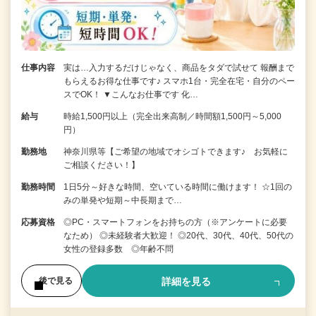
仕事内容
実は…入力するだけじゃなく、商品をタダで試せて 報酬まで
もらえるお得な仕事です♪ スマホ1台・完全在宅・自分のペー
スでOK！ ▼こんなお仕事です 化…
給与
時給1,500円以上（完全出来高制／時間額1,500円～5,000
円）
勤務地
神奈川県等【ご希望の地域でオシゴトできます♪ お気軽に
ご相談ください！】
勤務時間
1日5分～好きな時間、空いている時間に働けます！ ☆1回の
みの単発や短期～中長期まで…
応募資格
◎PC・スマートフォンをお持ちの方（※アンケートに必要
なため） ◎未経験者大歓迎！ ◎20代、30代、40代、50代の
女性の登録多数 ◎年齢不問
詳細を見る
後で見る