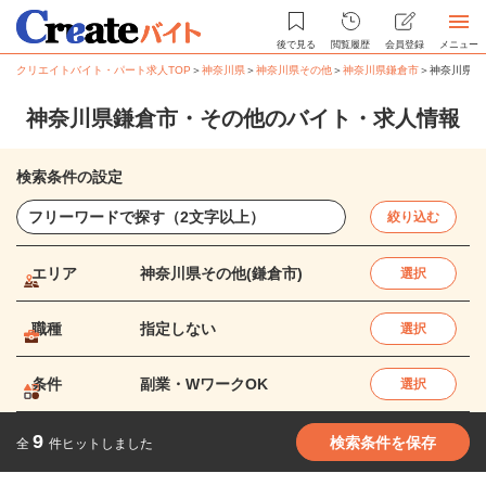
後で見る
閲覧履歴
会員登録
メニュー
クリエイトバイト・パート求人TOP
＞
神奈川県
＞
神奈川県その他
＞
神奈川県鎌倉市
＞
神奈川県鎌
神奈川県鎌倉市・その他のバイト・求人情報
検索条件の設定
絞り込む
エリア
神奈川県その他(鎌倉市)
選択
職種
指定しない
選択
条件
副業・WワークOK
選択
9
検索条件を保存
全
件ヒットしました