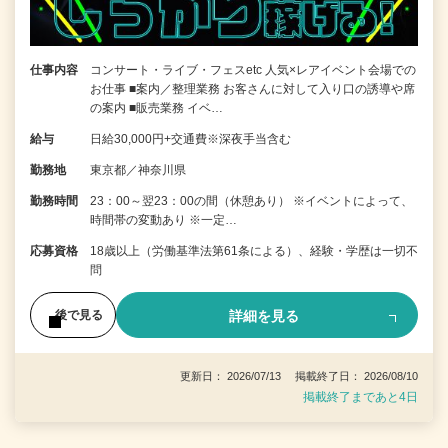
仕事内容
コンサート・ライブ・フェスetc 人気×レアイベント会場での
お仕事 ■案内／整理業務 お客さんに対して入り口の誘導や席
の案内 ■販売業務 イベ…
給与
日給30,000円+交通費※深夜手当含む
勤務地
東京都／神奈川県
勤務時間
23：00～翌23：00の間（休憩あり） ※イベントによって、
時間帯の変動あり ※一定…
応募資格
18歳以上（労働基準法第61条による）、経験・学歴は一切不
問
詳細を見る
後で見る
更新日： 2026/07/13 掲載終了日： 2026/08/10
掲載終了まであと4日