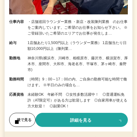
仕事内容
・店舗巡回ラウンダー業務 ・新店・改装陳列業務 のお仕事
をご案内しています。ご希望のお仕事をお知らせ下さい。 ※
ご登録頂いたご希望のエリアでお仕事が発生しま…
給与
1店舗あたり1,500円以上（ラウンダー業務） 1店舗当たり日
額10,000円以上（陳列業…
勤務地
神奈川県(横浜市、川崎市、相模原市、藤沢市、横須賀市、厚
木市、座間市、大和市、海老名市、平塚市、茅ヶ崎市、秦野
市)
勤務時間
［時間］9：00～17：00の内、ご自身の勤務可能な時間で働
けます。 ※半日のみの場合も…
応募資格
未経験OK 年齢不問 ◎女性多数活躍中！ ◎普通運転免
許（AT限定可）がある方は歓迎します ◎自家用車が使える
方大歓迎！ ◎副業OK！
詳細を見る
後で見る