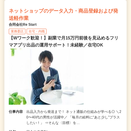
ネットショップのデータ入力・商品登録および発
送軽作業
合同会社Re Start
業務委託
在宅・内職
【Wワーク歓迎！】副業で月15万円前後を見込めるフリ
マアプリ出品の運用サポート！未経験／在宅OK
仕事内容
出品入力から発送まで！ ネット通販の仕組みが学べる◎ ＼2
0〜40代の男性が活躍中／ 「毎月の給料に“あと少し”プラス
したい！」 ⇒そんな〈目標〉を…