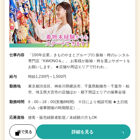
仕事内容
「100年企業」きものやまとグループの 振袖・袴のレンタル
専門店『KIMONO＆』。 お客様が振袖・袴を選ぶサポートを
お願いします。 ★店舗や周辺エリアで行われ…
給与
時給1,230円～1,500円
勤務地
東京都渋谷区、神奈川県横浜市、千葉県船橋市・千葉市・柏
市、埼玉県大宮市の店舗ほか・都下周辺エリアの催事会場
勤務時間
9：00～18：00(実働8時間) ※日により相談可能 ★土日祝
のみ（催事開催の時期限定）…
応募資格
接客・販売経験者歓迎／未経験の方もOK
詳細を見る
後で見る