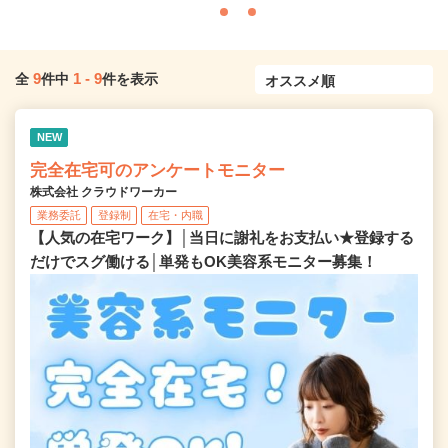
9
1
-
9
全
件中
件を表示
NEW
完全在宅可のアンケートモニター
株式会社 クラウドワーカー
業務委託
登録制
在宅・内職
【人気の在宅ワーク】│当日に謝礼をお支払い★登録する
だけでスグ働ける│単発もOK美容系モニター募集！