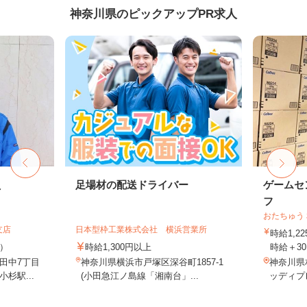
神奈川県のピックアップPR求人
員
足場材の配送ドライバー
ゲームセ
フ
おたちゅう
支店
日本型枠工業株式会社 横浜営業所
時給1,
途）
時給1,300円以上
時給＋30
田中7丁目
神奈川県横浜市戸塚区深谷町1857-1
神奈川県相
杉駅...
(小田急江ノ島線「湘南台」...
ッディプ