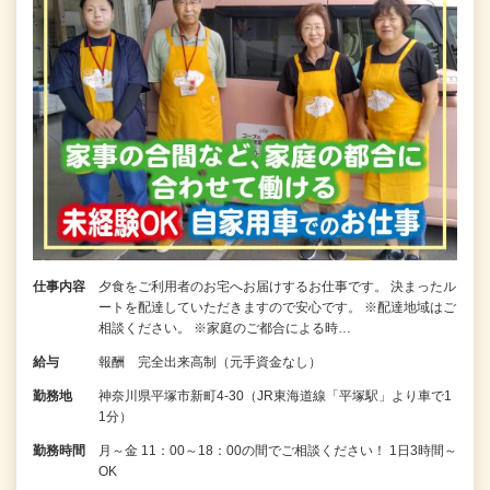
仕事内容
夕食をご利用者のお宅へお届けするお仕事です。 決まったル
ートを配達していただきますので安心です。 ※配達地域はご
相談ください。 ※家庭のご都合による時…
給与
報酬 完全出来高制（元手資金なし）
勤務地
神奈川県平塚市新町4-30（JR東海道線「平塚駅」より車で1
1分）
勤務時間
月～金 11：00～18：00の間でご相談ください！ 1日3時間～
OK