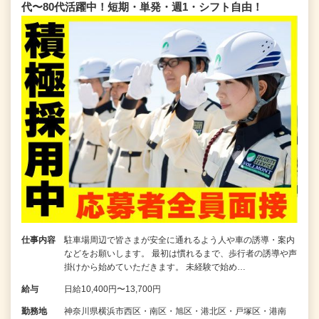
代〜80代活躍中！短期・単発・週1・シフト自由！
仕事内容
駐車場周辺で皆さまが安全に通れるよう人や車の誘導・案内
などをお願いします。 最初は慣れるまで、歩行者の誘導や声
掛けから始めていただきます。 未経験で始め…
給与
日給10,400円〜13,700円
勤務地
神奈川県横浜市西区・南区・旭区・港北区・戸塚区・港南