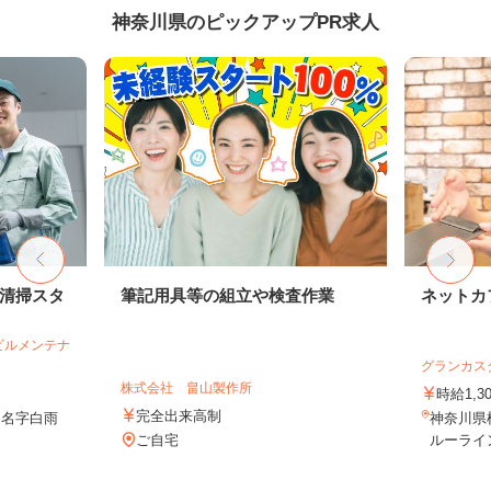
神奈川県のピックアップPR求人
部清掃スタ
筆記用具等の組立や検査作業
ネットカ
ビルメンテナ
グランカス
株式会社 畠山製作所
時給1,3
完全出来高制
田名字白雨
神奈川県
ご自宅
ルーライ