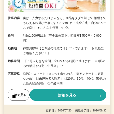
仕事内容
実は…入力するだけじゃなく、商品をタダで試せて 報酬まで
もらえるお得な仕事です♪ スマホ1台・完全在宅・自分のペー
スでOK！ ▼こんなお仕事です 化…
給与
時給1,500円以上（完全出来高制／時間額1,500円～5,000
円）
勤務地
神奈川県等【ご希望の地域でオシゴトできます♪ お気軽に
ご相談ください！】
勤務時間
1日5分～好きな時間、空いている時間に働けます！ ☆1回の
みの単発や短期～中長期まで…
応募資格
◎PC・スマートフォンをお持ちの方（※アンケートに必要
なため） ◎未経験者大歓迎！ ◎20代、30代、40代、50代の
女性の登録多数 ◎年齢不問
詳細を見る
後で見る
更新日： 2026/07/23 掲載終了日： 2026/08/30