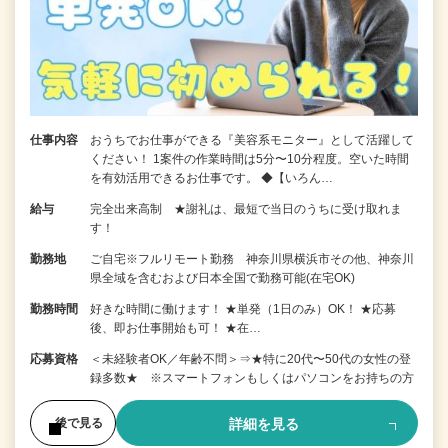
仕事内容
おうちでお仕事ができる『美容系モニター』として活躍して
ください！ 1案件の作業時間は5分〜10分程度。空いた時間
を有効活用できるお仕事です。 ◆【いろん…
給与
完全出来高制 ★謝礼は、最短で当日のうちに受け取れま
す！
勤務地
ご自宅※フルリモート勤務 神奈川県横浜市その他、神奈川
県全域を含むおよび日本全国で勤務可能(在宅OK)
勤務時間
好きな時間に働けます！ ★単発（1日のみ）OK！ ★応募
後、即お仕事開始も可！ ★在…
応募資格
＜未経験者OK／年齢不問＞⇒★特に20代〜50代の女性の登
録多数★ ※スマートフォンもしくはパソコンをお持ちの方
詳細を見る
後で見る