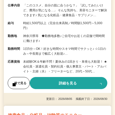
仕事内容
「このコスメ、自分の肌に合うかな？」「試してみたいけ
ど、費用が気になる…」 そんな気持ち、美容モニターで解決
できます♪ 気になる化粧品・健康食品・サプリメン…
給与
時給1,500円以上（完全出来高制／時間額1,500円～5,000
円）
勤務地
神奈川県等 ◆勤務地多数♪ご自宅やお近くの店舗で間時間
に働けます♪
勤務時間
1日5分～OK！好きな時間やスキマ時間でサクッと♪ ☆1日の
み～中長期まで幅広く大歓迎♪…
応募資格
未経験OK＆年齢不問！夏休みの1回きり・単発も大歓迎！ ★
会社員・派遣社員・契約社員・個人事業主・パート・アルバ
イト・主婦（夫）・フリーターなど、20代～50代…
詳細を見る
後で見る
更新日： 2026/08/05 掲載終了日： 2026/08/30