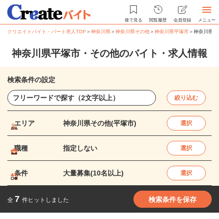
後で見る
閲覧履歴
会員登録
メニュー
クリエイトバイト・パート求人TOP
＞
神奈川県
＞
神奈川県その他
＞
神奈川県平塚市
＞
神奈川県平
神奈川県平塚市・その他のバイト・求人情報
検索条件の設定
絞り込む
エリア
神奈川県その他(平塚市)
選択
職種
指定しない
選択
条件
大量募集(10名以上)
選択
7
検索条件を保存
全
件ヒットしました