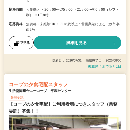
市
勤務時間
＜夜勤＞ ・20：00〜翌5：00 ・21：00〜翌6：00（シフト
制） ※1日8時…
応募資格
無資格・未経験OK！ ※18歳以上：警備業法による（例外事
由2号）
詳細を見る
後で見る
更新日： 2026/07/31 掲載終了日： 2026/08/08
掲載終了まであと1日
コープの夕食宅配スタッフ
生活協同組合ユーコープ 平塚センター
業務委託
【コープの夕食宅配】ご利用者増につきスタッフ（業務
委託）募集！！