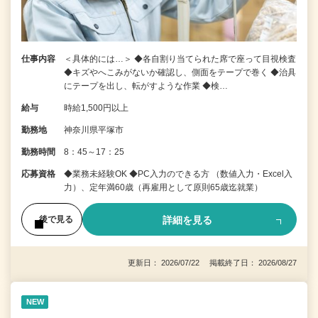
仕事内容
＜具体的には…＞ ◆各自割り当てられた席で座って目視検査
◆キズやへこみがないか確認し、側面をテープで巻く ◆治具
にテープを出し、転がすような作業 ◆検…
給与
時給1,500円以上
勤務地
神奈川県平塚市
勤務時間
8：45～17：25
応募資格
◆業務未経験OK ◆PC入力のできる方 （数値入力・Excel入
力）、定年満60歳（再雇用として原則65歳迄就業）
詳細を見る
後で見る
更新日： 2026/07/22 掲載終了日： 2026/08/27
NEW