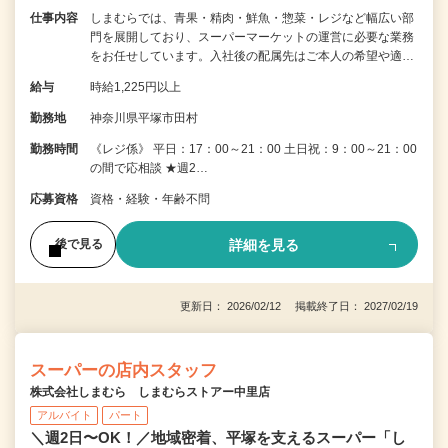
仕事内容
しまむらでは、青果・精肉・鮮魚・惣菜・レジなど幅広い部
門を展開しており、スーパーマーケットの運営に必要な業務
をお任せしています。入社後の配属先はご本人の希望や適…
給与
時給1,225円以上
勤務地
神奈川県平塚市田村
勤務時間
《レジ係》 平日：17：00～21：00 土日祝：9：00～21：00
の間で応相談 ★週2…
応募資格
資格・経験・年齢不問
詳細を見る
後で見る
更新日： 2026/02/12 掲載終了日： 2027/02/19
スーパーの店内スタッフ
株式会社しまむら しまむらストアー中里店
アルバイト
パート
＼週2日〜OK！／地域密着、平塚を支えるスーパー「し