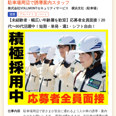
駐車場周辺で誘導案内スタッフ
株式会社VOLLMONTセキュリティサービス 横浜支社（駐車場）
注目
アルバイト
パート
【未経験者・幅広い年齢層を歓迎】応募者全員面接！20
代〜80代活躍中！短期・単発・週1・シフト自由！
仕事内容
駐車場周辺で皆さまが安全に通れるよう人や車の誘導・案内