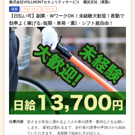
株式会社VOLLMONTセキュリティサービス 横浜支社（夜勤）
注目
アルバイト
パート
【日払い可】副業・WワークOK！未経験大歓迎！夜勤で
効率よく稼げる♪短期・単発・週1・シフト超自由！
仕事内容
皆さまが安全に通れるよう人や車の誘導・案内などをお願い
します。 最初は慣れるまで、歩行者の誘導や声掛けから始め
ていただきます。 未経験で始めた方がほとん…