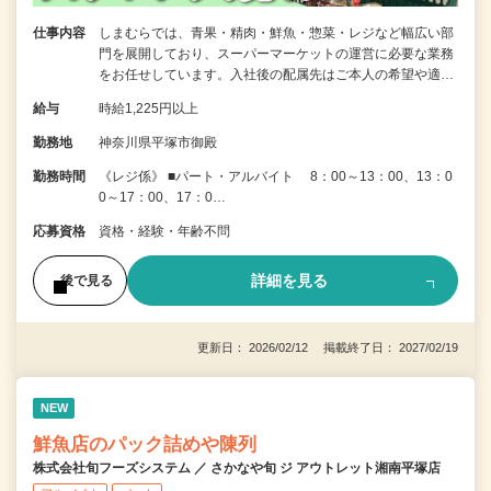
仕事内容
しまむらでは、青果・精肉・鮮魚・惣菜・レジなど幅広い部
門を展開しており、スーパーマーケットの運営に必要な業務
をお任せしています。入社後の配属先はご本人の希望や適…
給与
時給1,225円以上
勤務地
神奈川県平塚市御殿
勤務時間
《レジ係》 ■パート・アルバイト 8：00～13：00、13：0
0～17：00、17：0…
応募資格
資格・経験・年齢不問
詳細を見る
後で見る
更新日： 2026/02/12 掲載終了日： 2027/02/19
NEW
鮮魚店のパック詰めや陳列
株式会社旬フーズシステム ／ さかなや旬 ジ アウトレット湘南平塚店