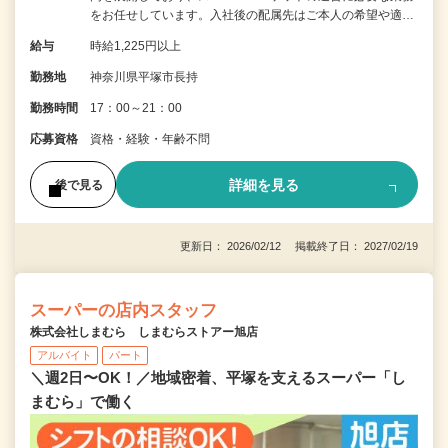
をお任せしています。入社後の配属先はご本人の希望や適…
給与
時給1,225円以上
勤務地
神奈川県平塚市長持
勤務時間
17：00～21：00
応募資格
資格・経験・年齢不問
詳細を見る
後で見る
更新日： 2026/02/12 掲載終了日： 2027/02/19
スーパーの店内スタッフ
株式会社しまむら しまむらストアー旭店
アルバイト
パート
＼週2日〜OK！／地域密着、平塚を支えるスーパー「し
まむら」で働く