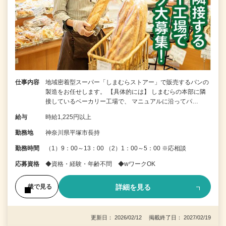
仕事内容
地域密着型スーパー「しまむらストアー」で販売するパンの
製造をお任せします。 【具体的には】 しまむらの本部に隣
接しているベーカリー工場で、 マニュアルに沿ってパ…
給与
時給1,225円以上
勤務地
神奈川県平塚市長持
勤務時間
（1）9：00～13：00 （2）1：00～5：00 ※応相談
応募資格
◆資格・経験・年齢不問 ◆wワークOK
詳細を見る
後で見る
更新日： 2026/02/12 掲載終了日： 2027/02/19