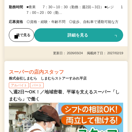
勤務時間
■青果 7：30～10：30（勤務：週2回～3日） ■レジ 1
7：00～20：00（勤…
応募資格
◎資格・経験・年齢不問 ◎徒歩、自転車で通勤可能な方
詳細を見る
後で見る
更新日： 2026/03/24 掲載終了日： 2027/02/19
スーパーの店内スタッフ
株式会社しまむら しまむらストアーすみれ平店
アルバイト
パート
＼週2日〜OK！／地域密着、平塚を支えるスーパー「し
まむら」で働く