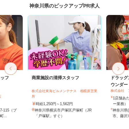
神奈川県のピックアップPR求人
タッフ
商業施設の清掃スタッフ
ドラッグ
ウンダー・
株式会社 
株式会社東海ビルメンテナス 相模原営業
店
所
1店舗あた
時給1,250円～1,562円
ー業務） 
-115（ブ
神奈川県横浜市戸塚区戸塚町（JR
神奈川県
...
「戸塚駅」すぐ）
市、藤沢