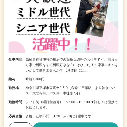
仕事内容
高齢者福祉施設の厨房での簡単な調理のお仕事です。 普段か
ら家で料理をする料理好きな方にはぴったり！ 家事スキルを
いかして働きませんか？ 【具体的には.…
給与
時給1,300円
勤務地
神奈川県平塚市東真土2-5-9（各線「平塚駅」より神奈中バ
ス「大念寺前」バス停下車徒歩7分）
勤務時間
シフト制（曜日相談可） 15：00～19：00 ★詳しくは面接で
お伝えします。
応募資格
資格・経験不問 ★20代～70代活躍中です！