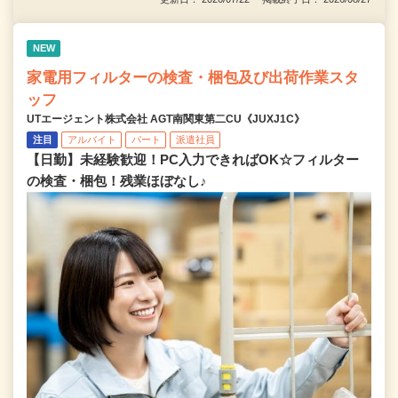
NEW
家電用フィルターの検査・梱包及び出荷作業スタ
ッフ
UTエージェント株式会社 AGT南関東第二CU《JUXJ1C》
注目
アルバイト
パート
派遣社員
【日勤】未経験歓迎！PC入力できればOK☆フィルター
の検査・梱包！残業ほぼなし♪