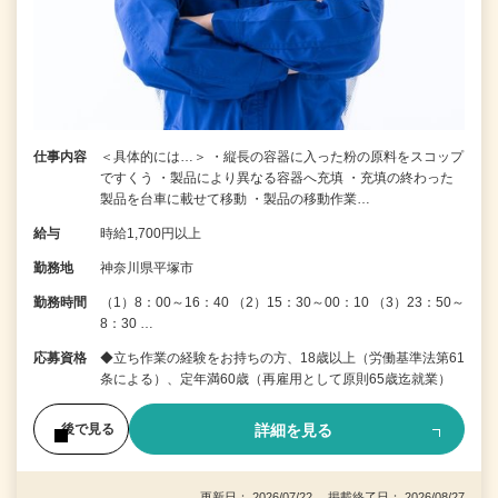
仕事内容
＜具体的には…＞ ・縦長の容器に入った粉の原料をスコップ
ですくう ・製品により異なる容器へ充填 ・充填の終わった
製品を台車に載せて移動 ・製品の移動作業…
給与
時給1,700円以上
勤務地
神奈川県平塚市
勤務時間
（1）8：00～16：40 （2）15：30～00：10 （3）23：50～
8：30 …
応募資格
◆立ち作業の経験をお持ちの方、18歳以上（労働基準法第61
条による）、定年満60歳（再雇用として原則65歳迄就業）
詳細を見る
後で見る
更新日： 2026/07/22 掲載終了日： 2026/08/27