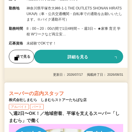
勤務地
神奈川県平塚市大神8-1-1 THE OUTLETS SHONAN HIRATS
UKA内（車・公共交通機関・自転車での通勤をお願いいたし
ます。※バイク通勤不可）
勤務時間
8：00～20：00の間で1日4時間～・週3日～ ★家事 育児 学
校 Wワークなど両立安…
応募資格
未経験でOKです！
詳細を見る
後で見る
更新日： 2026/07/17 掲載終了日： 2026/08/31
スーパーの店内スタッフ
株式会社しまむら しまむらストアーたちばな店
アルバイト
パート
＼週2日〜OK！／地域密着、平塚を支えるスーパー「し
まむら」で働く