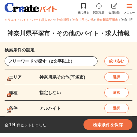
後で見る
閲覧履歴
会員登録
メニュー
クリエイトバイト・パート求人TOP
＞
神奈川県
＞
神奈川県その他
＞
神奈川県平塚市
＞
神奈川県平
神奈川県平塚市・その他のバイト・求人情報
検索条件の設定
絞り込む
エリア
神奈川県その他(平塚市)
選択
職種
指定しない
選択
条件
アルバイト
選択
19
検索条件を保存
全
件ヒットしました