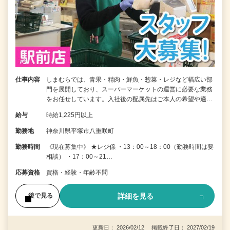
仕事内容
しまむらでは、青果・精肉・鮮魚・惣菜・レジなど幅広い部
門を展開しており、スーパーマーケットの運営に必要な業務
をお任せしています。入社後の配属先はご本人の希望や適…
給与
時給1,225円以上
勤務地
神奈川県平塚市八重咲町
勤務時間
《現在募集中》 ★レジ係 ・13：00～18：00（勤務時間は要
相談） ・17：00～21…
応募資格
資格・経験・年齢不問
詳細を見る
後で見る
更新日： 2026/02/12 掲載終了日： 2027/02/19