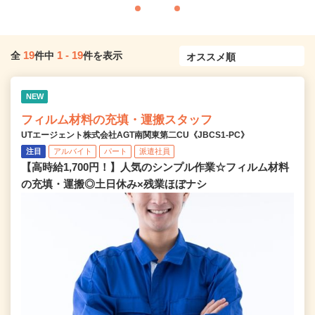
19
1
-
19
全
件中
件を表示
NEW
フィルム材料の充填・運搬スタッフ
UTエージェント株式会社AGT南関東第二CU《JBCS1-PC》
注目
アルバイト
パート
派遣社員
【高時給1,700円！】人気のシンプル作業☆フィルム材料
の充填・運搬◎土日休み×残業ほぼナシ