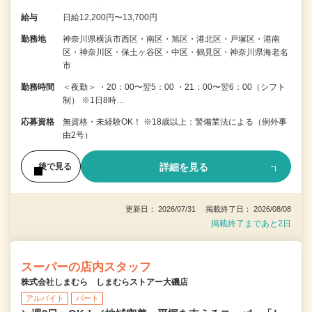
給与
日給12,200円〜13,700円
勤務地
神奈川県横浜市西区・南区・旭区・港北区・戸塚区・港南
区・神奈川区・保土ヶ谷区・中区・鶴見区・神奈川県海老名
市
勤務時間
＜夜勤＞ ・20：00〜翌5：00 ・21：00〜翌6：00（シフト
制） ※1日8時…
応募資格
無資格・未経験OK！ ※18歳以上：警備業法による（例外事
由2号）
詳細を見る
後で見る
更新日： 2026/07/31 掲載終了日： 2026/08/08
掲載終了まであと2日
スーパーの店内スタッフ
株式会社しまむら しまむらストアー大磯店
アルバイト
パート