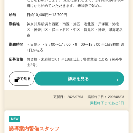
などをお願いします。 最初は慣れるまで、歩行者の誘導や声
掛けから始めていただきます。 未経験で始め…
給与
日給10,400円〜13,700円
勤務地
神奈川県横浜市西区・南区・旭区・港北区・戸塚区・港南
区・神奈川区・保土ヶ谷区・中区・鶴見区・神奈川県海老名
市
勤務時間
＜日勤＞ ・8：00〜17：00 ・9：00〜18：00 ※1日8時間 週
1日から応…
応募資格
無資格・未経験OK！ ※18歳以上：警備業法による（例外事
由2号）
詳細を見る
後で見る
更新日： 2026/07/31 掲載終了日： 2026/08/08
掲載終了まであと2日
NEW
誘導案内警備スタッフ