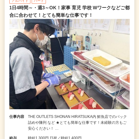
アルバイト
パート
1日4時間～・週3～OK！家事 育児 学校 Wワークなどご都
合に合わせて！とても簡単な仕事です！
仕事内容
THE OUTLETS SHONAN HIRATSUKA内 鮮魚店でのパック
詰めや陳列 など ★とても簡単な仕事です！未経験の方もご
安心ください！ …
給与
時給1,300円 日祝／時給1,400円