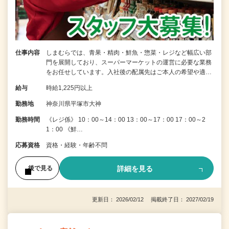
仕事内容
しまむらでは、青果・精肉・鮮魚・惣菜・レジなど幅広い部
門を展開しており、スーパーマーケットの運営に必要な業務
をお任せしています。入社後の配属先はご本人の希望や適…
給与
時給1,225円以上
勤務地
神奈川県平塚市大神
勤務時間
《レジ係》 10：00～14：00 13：00～17：00 17：00～2
1：00 《鮮…
応募資格
資格・経験・年齢不問
詳細を見る
後で見る
更新日： 2026/02/12 掲載終了日： 2027/02/19