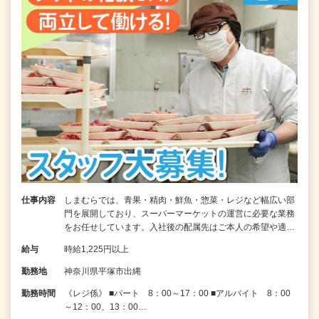
仕事内容
しまむらでは、青果・精肉・鮮魚・惣菜・レジなど幅広い部
門を展開しており、スーパーマーケットの運営に必要な業務
をお任せしています。入社後の配属先はご本人の希望や適…
給与
時給1,225円以上
勤務地
神奈川県平塚市出縄
勤務時間
《レジ係》 ■パート 8：00～17：00 ■アルバイト 8：00
～12：00、13：00…