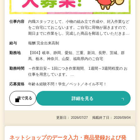
仕事内容
内職スタッフとして、小物の組み立て作成や、封入作業など
をご自宅にておこないます。ご自宅に荷物が届きますので、
期日までに作業をし、完成した商品を郵送していただきま…
給与
報酬 完全出来高制
勤務地
【004】岐阜、静岡、愛知、三重、新潟、長野、茨城、群
馬、栃木、神奈川、山梨、福島県内のご自宅
勤務時間
～作業目安～ 1回につき作業期間、 1週間～3週間程度の お
仕事を用意しています。 …
応募資格
年齢＆経験不問！学生／ペット／ネイル不可！
詳細を見る
後で見る
更新日： 2026/07/27 掲載終了日： 2026/09/04
ネットショップのデータ入力・商品登録および発