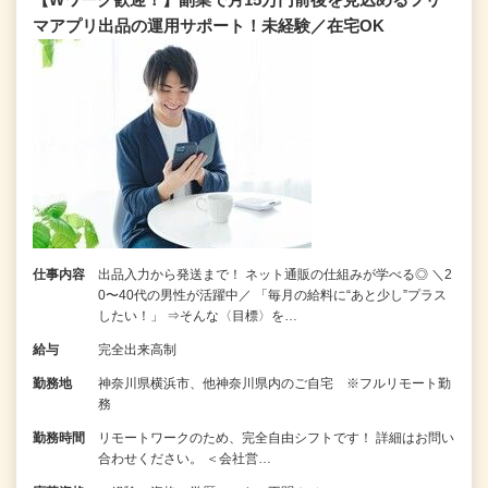
マアプリ出品の運用サポート！未経験／在宅OK
仕事内容
出品入力から発送まで！ ネット通販の仕組みが学べる◎ ＼2
0〜40代の男性が活躍中／ 「毎月の給料に“あと少し”プラス
したい！」 ⇒そんな〈目標〉を…
給与
完全出来高制
勤務地
神奈川県横浜市、他神奈川県内のご自宅 ※フルリモート勤
務
勤務時間
リモートワークのため、完全自由シフトです！ 詳細はお問い
合わせください。 ＜会社営…