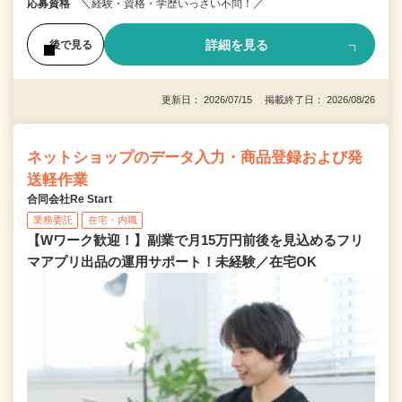
応募資格
＼経験・資格・学歴いっさい不問！／
詳細を見る
後で見る
更新日： 2026/07/15 掲載終了日： 2026/08/26
ネットショップのデータ入力・商品登録および発
送軽作業
合同会社Re Start
業務委託
在宅・内職
【Wワーク歓迎！】副業で月15万円前後を見込めるフリ
マアプリ出品の運用サポート！未経験／在宅OK