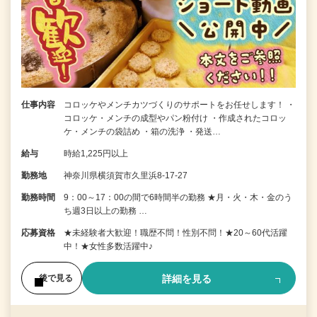
仕事内容
コロッケやメンチカツづくりのサポートをお任せします！ ・
コロッケ・メンチの成型やパン粉付け ・作成されたコロッ
ケ・メンチの袋詰め ・箱の洗浄 ・発送…
給与
時給1,225円以上
勤務地
神奈川県横須賀市久里浜8-17-27
勤務時間
9：00～17：00の間で6時間半の勤務 ★月・火・木・金のう
ち週3日以上の勤務 …
応募資格
★未経験者大歓迎！職歴不問！性別不問！★20～60代活躍
中！★女性多数活躍中♪
詳細を見る
後で見る