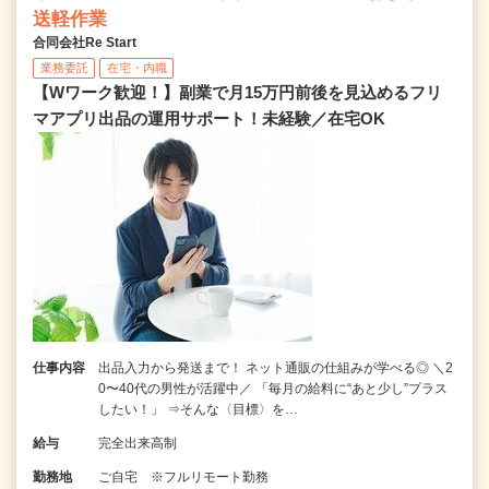
送軽作業
合同会社Re Start
業務委託
在宅・内職
【Wワーク歓迎！】副業で月15万円前後を見込めるフリ
マアプリ出品の運用サポート！未経験／在宅OK
仕事内容
出品入力から発送まで！ ネット通販の仕組みが学べる◎ ＼2
0〜40代の男性が活躍中／ 「毎月の給料に“あと少し”プラス
したい！」 ⇒そんな〈目標〉を…
給与
完全出来高制
勤務地
ご自宅 ※フルリモート勤務