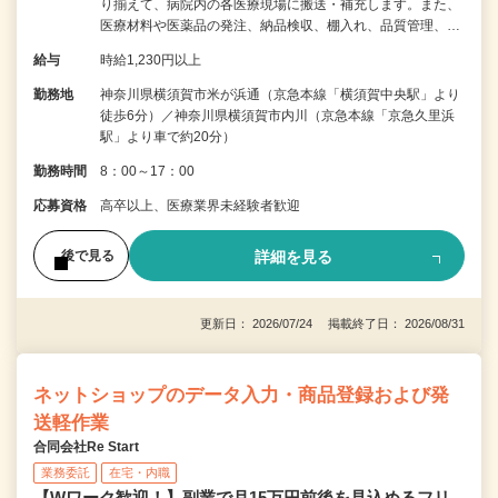
り揃えて、病院内の各医療現場に搬送・補充します。また、
医療材料や医薬品の発注、納品検収、棚入れ、品質管理、…
給与
時給1,230円以上
勤務地
神奈川県横須賀市米が浜通（京急本線「横須賀中央駅」より
徒歩6分）／神奈川県横須賀市内川（京急本線「京急久里浜
駅」より車で約20分）
勤務時間
8：00～17：00
応募資格
高卒以上、医療業界未経験者歓迎
詳細を見る
後で見る
更新日： 2026/07/24 掲載終了日： 2026/08/31
ネットショップのデータ入力・商品登録および発
送軽作業
合同会社Re Start
業務委託
在宅・内職
【Wワーク歓迎！】副業で月15万円前後を見込めるフリ