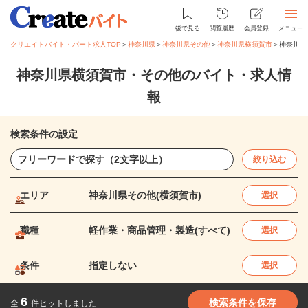
後で見る
閲覧履歴
会員登録
メニュー
クリエイトバイト・パート求人TOP
＞
神奈川県
＞
神奈川県その他
＞
神奈川県横須賀市
＞
神奈川県
神奈川県横須賀市・その他のバイト・求人情
報
検索条件の設定
絞り込む
エリア
神奈川県その他(横須賀市)
選択
職種
軽作業・商品管理・製造(すべて)
選択
条件
指定しない
選択
6
検索条件を保存
全
件ヒットしました