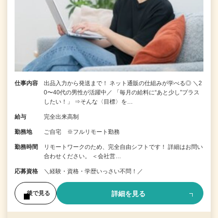
仕事内容
出品入力から発送まで！ ネット通販の仕組みが学べる◎ ＼2
0〜40代の男性が活躍中／ 「毎月の給料に“あと少し”プラス
したい！」 ⇒そんな〈目標〉を…
給与
完全出来高制
勤務地
ご自宅 ※フルリモート勤務
勤務時間
リモートワークのため、完全自由シフトです！ 詳細はお問い
合わせください。 ＜会社営…
応募資格
＼経験・資格・学歴いっさい不問！／
詳細を見る
後で見る