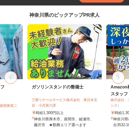
神奈川県のピックアップPR求人
ッフ
ガソリンスタンドの整備士
Amazo
スタッフ
三愛リテールサービス株式会社 東日本支
株式会社 
店 小売第六課
ンス］
T南関東第二
時給1,300円以上
時給1,3
神奈川県厚木市、座間市、綾瀬市、
神奈川県
藤沢市 ★勤務エリア選べます
台3532