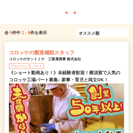
6
1
-
6
全
件中
件を表示
コロッケの製造補助スタッフ
コロッケのサントミヤ 三富屋商事 株式会社
アルバイト
パート
《ショート動画あり！》未経験者歓迎！横須賀で人気の
コロッケ工場パート募集♪ 家事・育児と両立OK！