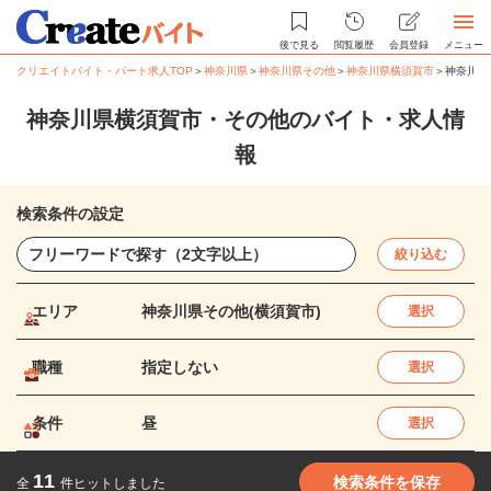
後で見る
閲覧履歴
会員登録
メニュー
クリエイトバイト・パート求人TOP
＞
神奈川県
＞
神奈川県その他
＞
神奈川県横須賀市
＞
神奈川県
神奈川県横須賀市・その他のバイト・求人情
報
検索条件の設定
絞り込む
エリア
神奈川県その他(横須賀市)
選択
職種
指定しない
選択
条件
昼
選択
11
検索条件を保存
全
件ヒットしました