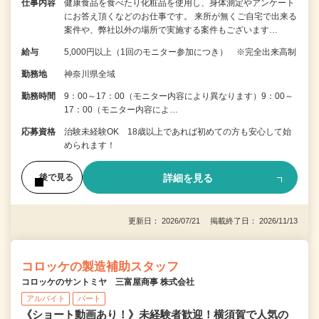
仕事内容
健康食品を食べたり化粧品を使用し、身体測定やアンケート
にお答え頂くなどのお仕事です。 来所が無くご自宅で出来る
案件や、弊社以外の場所で実施する案件もございます…
給与
5,000円以上（1回のモニター参加につき） ※完全出来高制
勤務地
神奈川県全域
勤務時間
9：00～17：00（モニター内容により異なります）9：00～
17：00（モニター内容によ…
応募資格
治験未経験OK 18歳以上であれば初めての方も安心して始
められます！
詳細を見る
後で見る
更新日： 2026/07/21 掲載終了日： 2026/11/13
コロッケの製造補助スタッフ
コロッケのサントミヤ 三富屋商事 株式会社
アルバイト
パート
《ショート動画あり！》未経験者歓迎！横須賀で人気の