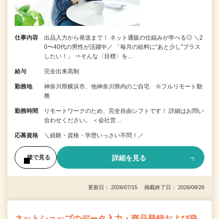
仕事内容
出品入力から発送まで！ ネット通販の仕組みが学べる◎ ＼2
0〜40代の男性が活躍中／ 「毎月の給料に“あと少し”プラス
したい！」 ⇒そんな〈目標〉を…
給与
完全出来高制
勤務地
神奈川県横浜市、他神奈川県内のご自宅 ※フルリモート勤
務
勤務時間
リモートワークのため、完全自由シフトです！ 詳細はお問い
合わせください。 ＜会社営…
応募資格
＼経験・資格・学歴いっさい不問！／
詳細を見る
後で見る
更新日： 2026/07/15 掲載終了日： 2026/08/26
ネットショップのデータ入力・商品登録および発