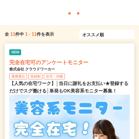
11
1
-
11
全
件中
件を表示
NEW
完全在宅可のアンケートモニター
株式会社 クラウドワーカー
業務委託
登録制
在宅・内職
【人気の在宅ワーク】│当日に謝礼をお支払い★登録する
だけでスグ働ける│単発もOK美容系モニター募集！