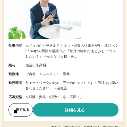
仕事内容
出品入力から発送まで！ ネット通販の仕組みが学べる◎ ＼2
0〜40代の男性が活躍中／ 「毎月の給料に“あと少し”プラス
したい！」 ⇒そんな〈目標〉を…
給与
完全出来高制
勤務地
ご自宅 ※フルリモート勤務
勤務時間
リモートワークのため、完全自由シフトです！ 詳細はお問い
合わせください。 ＜会社営…
応募資格
＼経験・資格・学歴いっさい不問！／
詳細を見る
後で見る