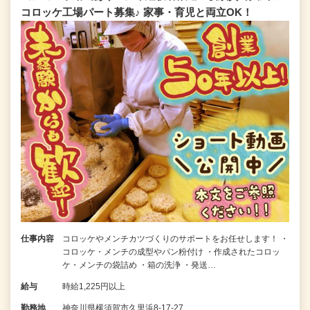
コロッケ工場パート募集♪ 家事・育児と両立OK！
仕事内容
コロッケやメンチカツづくりのサポートをお任せします！ ・
コロッケ・メンチの成型やパン粉付け ・作成されたコロッ
ケ・メンチの袋詰め ・箱の洗浄 ・発送…
給与
時給1,225円以上
勤務地
神奈川県横須賀市久里浜8-17-27