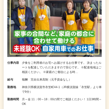
仕事内容
夕食をご利用者のお宅へお届けするお仕事です。 決まったル
ートを配達していただきますので安心です。 ※配達地域はご
相談ください。 ※家庭のご都合による時…
給与
報酬 完全出来高制（元手資金なし）
勤務地
神奈川県横須賀市衣笠町44-1（JR横須賀線「衣笠駅」より車
で9分）
勤務時間
月～金 11：00～18：00の間でご相談ください！ 1日3時間～
OK