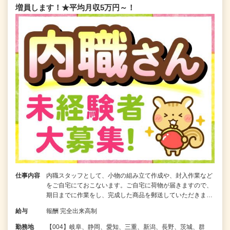
増員します！★平均月収5万円～！
仕事内容
内職スタッフとして、小物の組み立て作成や、封入作業など
をご自宅にておこないます。ご自宅に荷物が届きますので、
期日までに作業をし、完成した商品を郵送していただきま…
給与
報酬 完全出来高制
勤務地
【004】岐阜、静岡、愛知、三重、新潟、長野、茨城、群