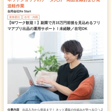
送軽作業
合同会社Re Start
業務委託
在宅・内職
【Wワーク歓迎！】副業で月15万円前後を見込めるフリ
マアプリ出品の運用サポート！未経験／在宅OK
仕事内容
出品入力から発送まで！ ネット通販の仕組みが学べる◎ ＼2