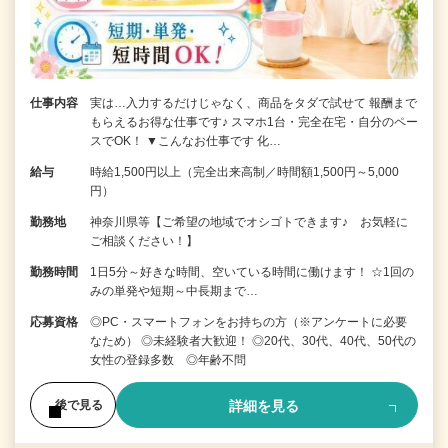
仕事内容
実は…入力するだけじゃなく、商品をタダで試せて 報酬まで
もらえるお得な仕事です♪ スマホ1台・完全在宅・自分のペー
スでOK！ ▼こんなお仕事です 化…
給与
時給1,500円以上（完全出来高制／時間額1,500円～5,000
円）
勤務地
神奈川県等【ご希望の地域でオシゴトできます♪ お気軽に
ご相談ください！】
勤務時間
1日5分～好きな時間、空いている時間に働けます！ ☆1回の
みの単発や短期～中長期まで…
応募資格
◎PC・スマートフォンをお持ちの方（※アンケートに必要
なため） ◎未経験者大歓迎！ ◎20代、30代、40代、50代の
女性の登録多数 ◎年齢不問
詳細を見る
後で見る