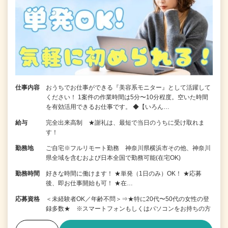
仕事内容
おうちでお仕事ができる『美容系モニター』として活躍して
ください！ 1案件の作業時間は5分〜10分程度。空いた時間
を有効活用できるお仕事です。 ◆【いろん…
給与
完全出来高制 ★謝礼は、最短で当日のうちに受け取れま
す！
勤務地
ご自宅※フルリモート勤務 神奈川県横浜市その他、神奈川
県全域を含むおよび日本全国で勤務可能(在宅OK)
勤務時間
好きな時間に働けます！ ★単発（1日のみ）OK！ ★応募
後、即お仕事開始も可！ ★在…
応募資格
＜未経験者OK／年齢不問＞⇒★特に20代〜50代の女性の登
録多数★ ※スマートフォンもしくはパソコンをお持ちの方