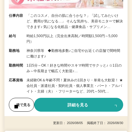
仕事内容
「このコスメ、自分の肌に合うかな？」「試してみたいけ
ど、費用が気になる…」 そんな気持ち、美容モニターで解決
できます♪ 気になる化粧品・健康食品・サプリメン…
給与
時給1,500円以上（完全出来高制／時間額1,500円～5,000
円）
勤務地
神奈川県等 ◆勤務地多数♪ご自宅やお近くの店舗で間時間
に働けます♪
勤務時間
1日5分～OK！好きな時間やスキマ時間でサクッと♪ ☆1日の
み～中長期まで幅広く大歓迎♪…
応募資格
未経験OK＆年齢不問！夏休みの1回きり・単発も大歓迎！ ★
会社員・派遣社員・契約社員・個人事業主・パート・アルバ
イト・主婦（夫）・フリーターなど、20代～50代…
詳細を見る
後で見る
更新日： 2026/08/05 掲載終了日： 2026/08/30