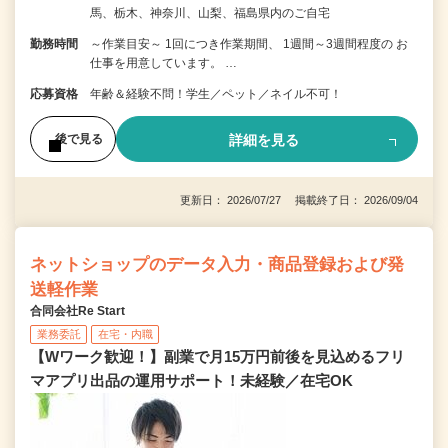
馬、栃木、神奈川、山梨、福島県内のご自宅
勤務時間
～作業目安～ 1回につき作業期間、 1週間～3週間程度の お
仕事を用意しています。 …
応募資格
年齢＆経験不問！学生／ペット／ネイル不可！
詳細を見る
後で見る
更新日： 2026/07/27 掲載終了日： 2026/09/04
ネットショップのデータ入力・商品登録および発
送軽作業
合同会社Re Start
業務委託
在宅・内職
【Wワーク歓迎！】副業で月15万円前後を見込めるフリ
マアプリ出品の運用サポート！未経験／在宅OK