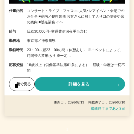
仕事内容
コンサート・ライブ・フェスetc 人気×レアイベント会場での
お仕事 ■案内／整理業務 お客さんに対して入り口の誘導や席
の案内 ■販売業務 イベ…
給与
日給30,000円+交通費※深夜手当含む
勤務地
東京都／神奈川県
勤務時間
23：00～翌23：00の間（休憩あり） ※イベントによって、
時間帯の変動あり ※一定…
応募資格
18歳以上（労働基準法第61条による）、経験・学歴は一切不
問
詳細を見る
後で見る
更新日： 2026/07/13 掲載終了日： 2026/08/10
掲載終了まであと3日
1