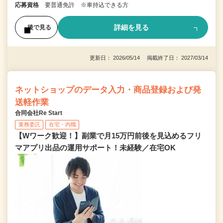
応募資格
要普通免許 ※車持込できる方
詳細を見る
後で見る
更新日： 2026/05/14 掲載終了日： 2027/03/14
ネットショップのデータ入力・商品登録および発
送軽作業
合同会社Re Start
業務委託
在宅・内職
【Wワーク歓迎！】副業で月15万円前後を見込めるフリ
マアプリ出品の運用サポート！未経験／在宅OK