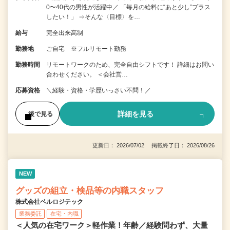
0〜40代の男性が活躍中／ 「毎月の給料に“あと少し”プラス
したい！」 ⇒そんな〈目標〉を…
給与
完全出来高制
勤務地
ご自宅 ※フルリモート勤務
勤務時間
リモートワークのため、完全自由シフトです！ 詳細はお問い
合わせください。 ＜会社営…
応募資格
＼経験・資格・学歴いっさい不問！／
詳細を見る
後で見る
更新日： 2026/07/02 掲載終了日： 2026/08/26
NEW
グッズの組立・検品等の内職スタッフ
株式会社ベルロジテック
業務委託
在宅・内職
＜人気の在宅ワーク＞軽作業！年齢／経験問わず、大量