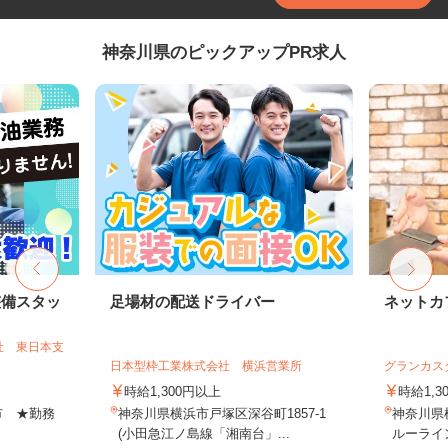
神奈川県のピックアップPR求人
整備スタッ
足場材の配送ドライバー
ネットカ
社 東日本支
日本型枠工業株式会社 横浜営業所
グランカス
時給1,300円以上
時給1,3
市 ★勤務
神奈川県横浜市戸塚区深谷町1857-1
神奈川県
(小田急江ノ島線「湘南台」...
ルーライ