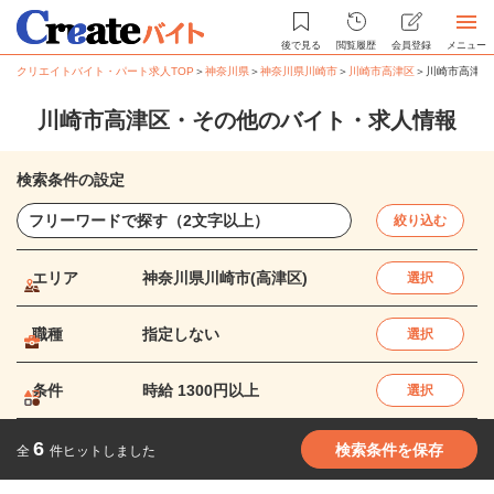
後で見る
閲覧履歴
会員登録
メニュー
クリエイトバイト・パート求人TOP
＞
神奈川県
＞
神奈川県川崎市
＞
川崎市高津区
＞
川崎市高津区
川崎市高津区・その他のバイト・求人情報
検索条件の設定
絞り込む
エリア
神奈川県川崎市(高津区)
選択
職種
指定しない
選択
条件
時給 1300円以上
選択
6
検索条件を保存
全
件ヒットしました