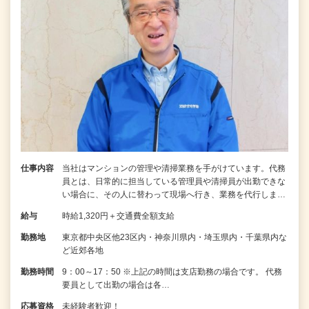
仕事内容
当社はマンションの管理や清掃業務を手がけています。代務
員とは、日常的に担当している管理員や清掃員が出勤できな
い場合に、その人に替わって現場へ行き、業務を代行しま…
給与
時給1,320円＋交通費全額支給
勤務地
東京都中央区他23区内・神奈川県内・埼玉県内・千葉県内な
ど近郊各地
勤務時間
9：00～17：50 ※上記の時間は支店勤務の場合です。 代務
要員として出勤の場合は各…
応募資格
未経験者歓迎！