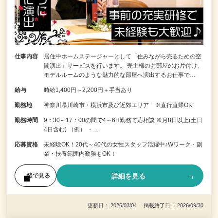
仕事内容
居住中ホームステージャーとして「住みながら売るための空
間演出」サービスを行います。 売主様のお部屋のお片付け、
モデルルームのような魅力的な部屋へ演出するお仕事で…
給与
時給1,400円～2,200円＋手当あり
勤務地
神奈川県川崎市・横浜市及び近郊エリア ※直行直帰OK
勤務時間
9：30～17：00の間で4～6H勤務で応相談 ※月8日以上(土日
4日含む) （例） ・…
応募資格
未経験OK！20代～40代の女性スタッフ活躍中♪Wワーク・副
業・扶養範囲内勤務もOK！
詳細を見る
後で見る
更新日： 2026/03/04 掲載終了日： 2026/09/30