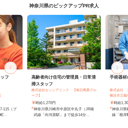
神奈川県のピックアップPR求人
タッフ
高齢者向け住宅の管理員・日常清
手術器材
掃スタッフ
株式会社センシアリンク 【毎日興業グル
株式会社 
店
ープ】
横浜市立脳卒
時給1,270円
時給1,3
-115（ブ
神奈川県川崎市中原区中丸子（JR南
神奈川県
...
武線「向河原駅」まで徒歩14分...
線「根岸駅