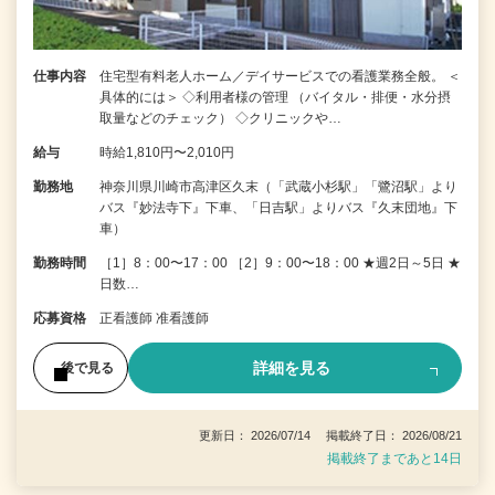
仕事内容
住宅型有料老人ホーム／デイサービスでの看護業務全般。 ＜
具体的には＞ ◇利用者様の管理 （バイタル・排便・水分摂
取量などのチェック） ◇クリニックや…
給与
時給1,810円〜2,010円
勤務地
神奈川県川崎市高津区久末（「武蔵小杉駅」「鷺沼駅」より
バス『妙法寺下』下車、「日吉駅」よりバス『久末団地』下
車）
勤務時間
［1］8：00〜17：00 ［2］9：00〜18：00 ★週2日～5日 ★
日数…
応募資格
正看護師 准看護師
詳細を見る
後で見る
更新日： 2026/07/14 掲載終了日： 2026/08/21
掲載終了まであと14日