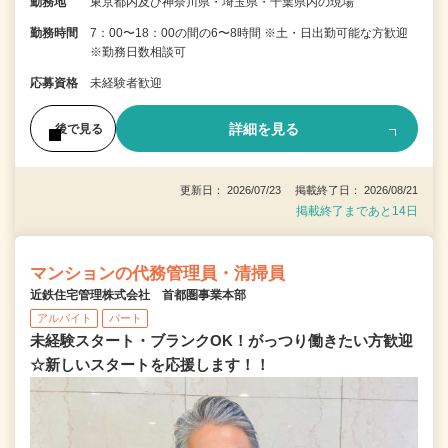
勤務地
東京都内及び神奈川県・埼玉県・千葉県内の現場
勤務時間
7：00〜18：00の間の6〜8時間 ※土・日出勤可能な方歓迎
※勤務日数相談可
応募資格
未経験者歓迎
詳細を見る
後で見る
更新日： 2026/07/23 掲載終了日： 2026/08/21
掲載終了まであと14日
マンションの代務管理員・清掃員
近鉄住宅管理株式会社 首都圏事業本部
アルバイト
パート
未経験スタート・ブランクOK！がっつり働きたい方歓迎
☆新しいスタートを応援します！！