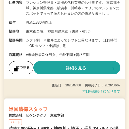
仕事内容
マンション管理員・清掃の代行業務のお仕事です。 東京都全
域、神奈川県東部（横浜市・川崎市）エリアのマンションに
スポットで入って頂きお住まいの方の快適な暮らし…
給与
時給1,330円以上
勤務地
東京都全域、 神奈川県東部（川崎・横浜）
勤務時間
シフト制 ※物件によってシフトは異なります。 1日3時間
～OK ☆シフト申請は、勤…
応募資格
●未経験者OK●男女、年齢不問 ●資格不問
詳細を見る
後で見る
更新日： 2026/07/06 掲載終了日： 2026/08/07
本日掲載終了になります
巡回清掃スタッフ
株式会社 ビケンテクノ 東京本部
パート
時給2,000円〜！都内・神奈川・埼玉・千葉のいろんな場