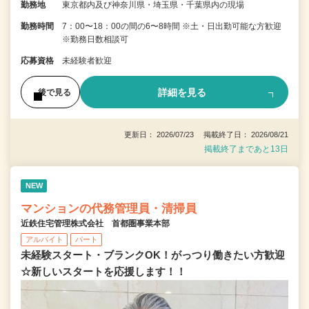
勤務地
東京都内及び神奈川県・埼玉県・千葉県内の現場
勤務時間
7：00〜18：00の間の6〜8時間 ※土・日出勤可能な方歓迎
※勤務日数相談可
応募資格
未経験者歓迎
詳細を見る
後で見る
更新日： 2026/07/23 掲載終了日： 2026/08/21
掲載終了まであと13日
NEW
マンションの代務管理員・清掃員
近鉄住宅管理株式会社 首都圏事業本部
アルバイト
パート
未経験スタート・ブランクOK！がっつり働きたい方歓迎
☆新しいスタートを応援します！！