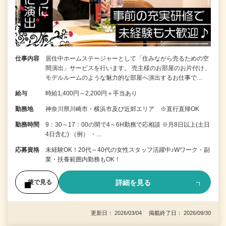
仕事内容
居住中ホームステージャーとして「住みながら売るための空
間演出」サービスを行います。 売主様のお部屋のお片付け、
モデルルームのような魅力的な部屋へ演出するお仕事で…
給与
時給1,400円～2,200円＋手当あり
勤務地
神奈川県川崎市・横浜市及び近郊エリア ※直行直帰OK
勤務時間
9：30～17：00の間で4～6H勤務で応相談 ※月8日以上(土日
4日含む) （例） ・…
応募資格
未経験OK！20代～40代の女性スタッフ活躍中♪Wワーク・副
業・扶養範囲内勤務もOK！
詳細を見る
後で見る
更新日： 2026/03/04 掲載終了日： 2026/09/30