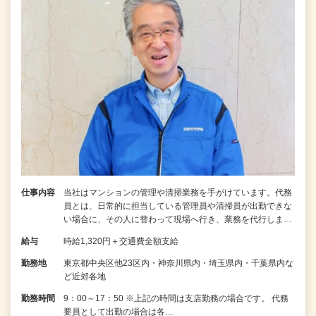
仕事内容
当社はマンションの管理や清掃業務を手がけています。代務
員とは、日常的に担当している管理員や清掃員が出勤できな
い場合に、その人に替わって現場へ行き、業務を代行しま…
給与
時給1,320円＋交通費全額支給
勤務地
東京都中央区他23区内・神奈川県内・埼玉県内・千葉県内な
ど近郊各地
勤務時間
9：00～17：50 ※上記の時間は支店勤務の場合です。 代務
要員として出勤の場合は各…