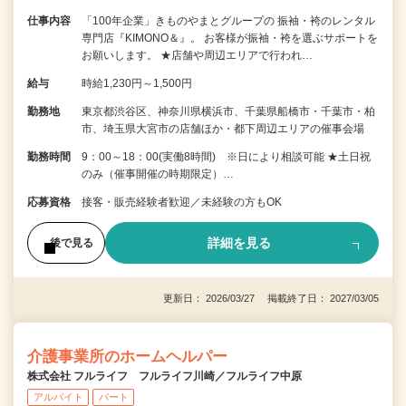
仕事内容
「100年企業」きものやまとグループの 振袖・袴のレンタル
専門店『KIMONO＆』。 お客様が振袖・袴を選ぶサポートを
お願いします。 ★店舗や周辺エリアで行われ…
給与
時給1,230円～1,500円
勤務地
東京都渋谷区、神奈川県横浜市、千葉県船橋市・千葉市・柏
市、埼玉県大宮市の店舗ほか・都下周辺エリアの催事会場
勤務時間
9：00～18：00(実働8時間) ※日により相談可能 ★土日祝
のみ（催事開催の時期限定）…
応募資格
接客・販売経験者歓迎／未経験の方もOK
詳細を見る
後で見る
更新日： 2026/03/27 掲載終了日： 2027/03/05
介護事業所のホームヘルパー
株式会社 フルライフ フルライフ川崎／フルライフ中原
アルバイト
パート