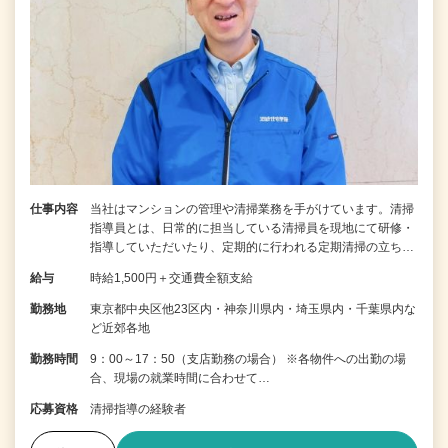
仕事内容
当社はマンションの管理や清掃業務を手がけています。清掃
指導員とは、日常的に担当している清掃員を現地にて研修・
指導していただいたり、定期的に行われる定期清掃の立ち…
給与
時給1,500円＋交通費全額支給
勤務地
東京都中央区他23区内・神奈川県内・埼玉県内・千葉県内な
ど近郊各地
勤務時間
9：00～17：50（支店勤務の場合） ※各物件への出勤の場
合、現場の就業時間に合わせて…
応募資格
清掃指導の経験者