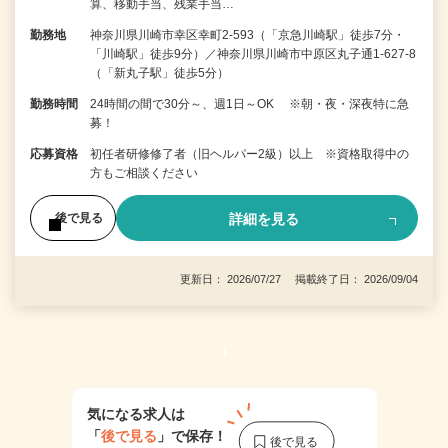
算、移動手当、残業手当…
勤務地
神奈川県川崎市幸区幸町2-593（「京急川崎駅」徒歩7分・
「川崎駅」徒歩9分）／神奈川県川崎市中原区丸子通1-627-8
（「新丸子駅」徒歩5分）
勤務時間
24時間の間で30分～、週1日～OK ※朝・夜・深夜特に急
募！
応募資格
初任者研修修了者（旧ヘルパー2級）以上 ※資格取得中の
方もご相談ください
詳細を見る
後で見る
更新日： 2026/07/27 掲載終了日： 2026/09/04
1
気になる求人は
「
後で見る
」で保存！