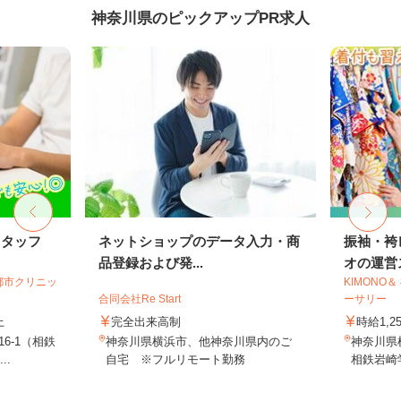
神奈川県のピックアップPR求人
スタッフ
ネットショップのデータ入力・商
振袖・袴
品登録および発...
オの運営ス
都市クリニッ
KIMONO
合同会社Re Start
ーサリー
上
完全出来高制
時給1,2
6-1（相鉄
神奈川県横浜市、他神奈川県内のご
神奈川県
..
自宅 ※フルリモート勤務
相鉄岩崎学