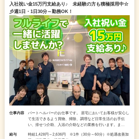
入社祝い金15万円支給あり♪ 未経験の方も積極採用中☆
彡週1日・1日30分～勤務OK！
仕事内容
パートヘルパーのお仕事です。 居宅においてお客様が安心し
て生活できるよう買物、掃除、調理など日常生活のお手伝
い、排せつ介助、入浴の介助などの業務を行います。ま…
給与
時給1,428円～2,636円 ※1件（30分～60分）※処遇改善加