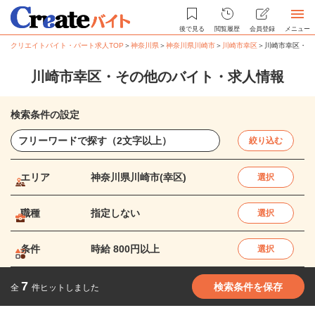
後で見る
閲覧履歴
会員登録
メニュー
クリエイトバイト・パート求人TOP
＞
神奈川県
＞
神奈川県川崎市
＞
川崎市幸区
＞
川崎市幸区・そ
川崎市幸区・その他のバイト・求人情報
検索条件の設定
絞り込む
エリア
神奈川県川崎市(幸区)
選択
職種
指定しない
選択
条件
時給 800円以上
選択
7
検索条件を保存
全
件ヒットしました