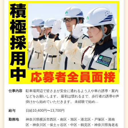
仕事内容
駐車場周辺で皆さまが安全に通れるよう人や車の誘導・案内
などをお願いします。 最初は慣れるまで、歩行者の誘導や声
掛けから始めていただきます。 未経験で始め…
給与
日給10,400円〜13,700円
勤務地
神奈川県横浜市西区・南区・旭区・港北区・戸塚区・港南
区・神奈川区・保土ヶ谷区・中区・鶴見区・神奈川県海老名