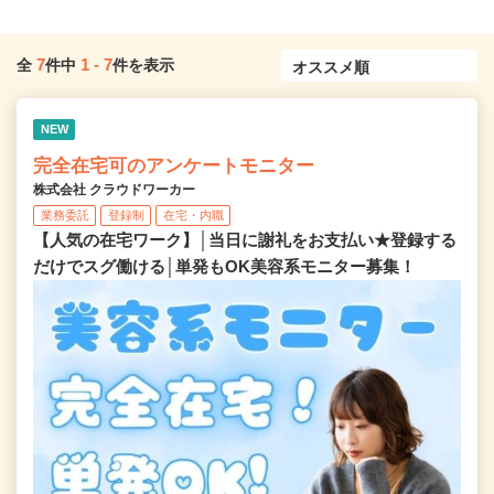
7
1
-
7
全
件中
件を表示
NEW
完全在宅可のアンケートモニター
株式会社 クラウドワーカー
業務委託
登録制
在宅・内職
【人気の在宅ワーク】│当日に謝礼をお支払い★登録する
だけでスグ働ける│単発もOK美容系モニター募集！