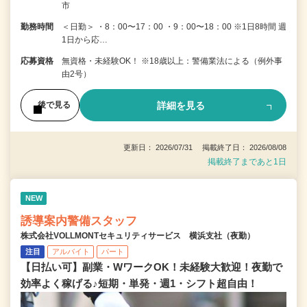
市
勤務時間
＜日勤＞ ・8：00〜17：00 ・9：00〜18：00 ※1日8時間 週
1日から応…
応募資格
無資格・未経験OK！ ※18歳以上：警備業法による（例外事
由2号）
詳細を見る
後で見る
更新日： 2026/07/31 掲載終了日： 2026/08/08
掲載終了まであと1日
NEW
誘導案内警備スタッフ
株式会社VOLLMONTセキュリティサービス 横浜支社（夜勤）
注目
アルバイト
パート
【日払い可】副業・WワークOK！未経験大歓迎！夜勤で
効率よく稼げる♪短期・単発・週1・シフト超自由！