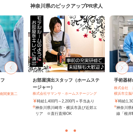
神奈川県のピックアップPR求人
ッフ
お部屋演出スタッフ（ホームステ
手術器材
ージャー）
株式会社 
株式会社サマンサ・ホームステージング
横浜市立脳卒
T南関東第二
時給1,400円～2,200円＋手当あり
時給1,3
神奈川県川崎市・横浜市及び近郊エ
神奈川県
リア ※直行直帰OK
線「根岸駅