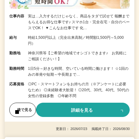
仕事内容
実は…入力するだけじゃなく、商品をタダで試せて 報酬まで
もらえるお得な仕事です♪ スマホ1台・完全在宅・自分のペー
スでOK！ ▼こんなお仕事です 化…
給与
時給1,500円以上（完全出来高制／時間額1,500円～5,000
円）
勤務地
神奈川県等【ご希望の地域でオシゴトできます♪ お気軽に
ご相談ください！】
勤務時間
1日5分～好きな時間、空いている時間に働けます！ ☆1回の
みの単発や短期～中長期まで…
応募資格
◎PC・スマートフォンをお持ちの方（※アンケートに必要
なため） ◎未経験者大歓迎！ ◎20代、30代、40代、50代の
女性の登録多数 ◎年齢不問
詳細を見る
後で見る
更新日： 2026/07/23 掲載終了日： 2026/08/30