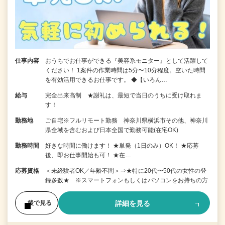
仕事内容
おうちでお仕事ができる『美容系モニター』として活躍して
ください！ 1案件の作業時間は5分〜10分程度。空いた時間
を有効活用できるお仕事です。 ◆【いろん…
給与
完全出来高制 ★謝礼は、最短で当日のうちに受け取れま
す！
勤務地
ご自宅※フルリモート勤務 神奈川県横浜市その他、神奈川
県全域を含むおよび日本全国で勤務可能(在宅OK)
勤務時間
好きな時間に働けます！ ★単発（1日のみ）OK！ ★応募
後、即お仕事開始も可！ ★在…
応募資格
＜未経験者OK／年齢不問＞⇒★特に20代〜50代の女性の登
録多数★ ※スマートフォンもしくはパソコンをお持ちの方
詳細を見る
後で見る