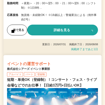
勤務時間
＜夜勤＞ ・20：00〜翌5：00 ・21：00〜翌6：00（シフト
制） ※1日8時…
応募資格
無資格・未経験OK！ ※18歳以上：警備業法による（例外事
由2号）
詳細を見る
後で見る
更新日： 2026/07/31 掲載終了日： 2026/08/08
掲載終了まであと1日
イベントの運営サポート
株式会社シアーズ イベント事業部
アルバイト
パート
登録制
短期・単発OK（登録制）！コンサート・フェス・ライブ
会場などでのお仕事！【日給3万円×日払いOK】