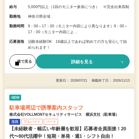
給与
5,000円以上（1回のモニター参加につき） ※完全出来高制
勤務地
神奈川県全域
勤務時間
9：00～17：00（モニター内容により異なります）9：00～
17：00（モニター内容によ…
応募資格
治験未経験OK 18歳以上であれば初めての方も安心して始
められます！
詳細を見る
後で見る
更新日： 2026/07/21 掲載終了日： 2026/11/13
NEW
駐車場周辺で誘導案内スタッフ
株式会社VOLLMONTセキュリティサービス 横浜支社（駐車場）
注目
アルバイト
パート
【未経験者・幅広い年齢層を歓迎】応募者全員面接！20
代〜80代活躍中！短期・単発・週1・シフト自由！