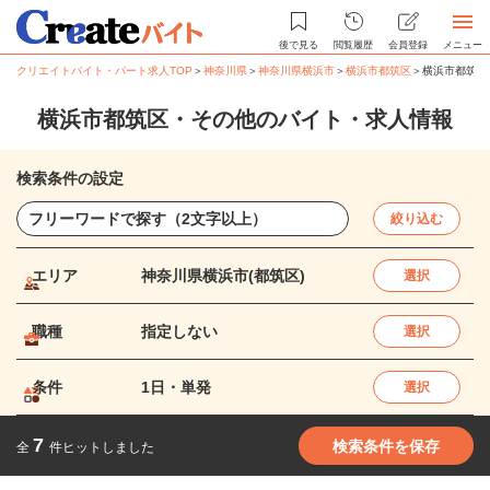
後で見る
閲覧履歴
会員登録
メニュー
クリエイトバイト・パート求人TOP
＞
神奈川県
＞
神奈川県横浜市
＞
横浜市都筑区
＞
横浜市都筑区
横浜市都筑区・その他のバイト・求人情報
検索条件の設定
絞り込む
エリア
神奈川県横浜市(都筑区)
選択
職種
指定しない
選択
条件
1日・単発
選択
7
検索条件を保存
全
件ヒットしました