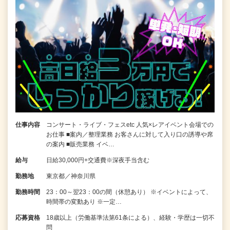
仕事内容
コンサート・ライブ・フェスetc 人気×レアイベント会場での
お仕事 ■案内／整理業務 お客さんに対して入り口の誘導や席
の案内 ■販売業務 イベ…
給与
日給30,000円+交通費※深夜手当含む
勤務地
東京都／神奈川県
勤務時間
23：00～翌23：00の間（休憩あり） ※イベントによって、
時間帯の変動あり ※一定…
応募資格
18歳以上（労働基準法第61条による）、経験・学歴は一切不
問