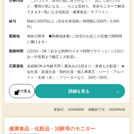
仕事内容
「このコスメ、自分の肌に合うかな？」「試してみたいけ
ど、費用が気になる…」 そんな気持ち、美容モニターで解決
できます♪ 気になる化粧品・健康食品・サプリメン…
給与
時給1,500円以上（完全出来高制／時間額1,500円～5,000
円）
勤務地
神奈川県等 ◆勤務地多数♪ご自宅やお近くの店舗で間時間
に働けます♪
勤務時間
1日5分～OK！好きな時間やスキマ時間でサクッと♪ ☆1日の
み～中長期まで幅広く大歓迎♪…
応募資格
未経験OK＆年齢不問！夏休みの1回きり・単発も大歓迎！ ★
会社員・派遣社員・契約社員・個人事業主・パート・アルバ
イト・主婦（夫）・フリーターなど、20代～50代…
詳細を見る
後で見る
更新日： 2026/08/05 掲載終了日： 2026/08/30
健康食品・化粧品・治験等のモニター