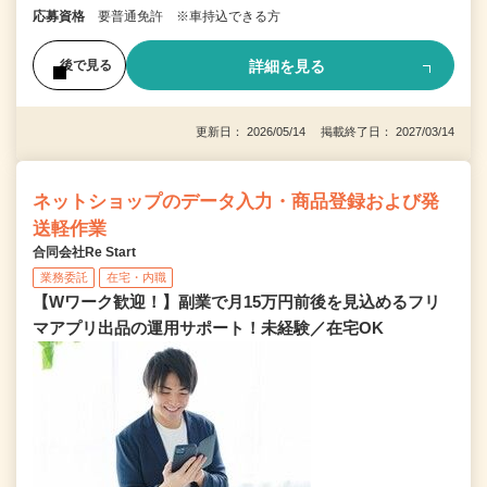
応募資格
要普通免許 ※車持込できる方
詳細を見る
後で見る
更新日： 2026/05/14 掲載終了日： 2027/03/14
ネットショップのデータ入力・商品登録および発
送軽作業
合同会社Re Start
業務委託
在宅・内職
【Wワーク歓迎！】副業で月15万円前後を見込めるフリ
マアプリ出品の運用サポート！未経験／在宅OK