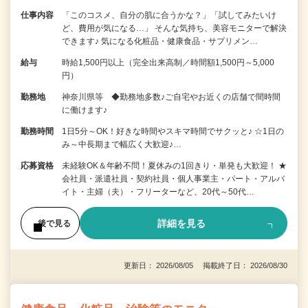
仕事内容
「このコスメ、自分の肌に合うかな？」「試してみたいけ
ど、費用が気になる…」 そんな気持ち、美容モニターで解決
できます♪ 気になる化粧品・健康食品・サプリメン…
給与
時給1,500円以上（完全出来高制／時間額1,500円～5,000
円）
勤務地
神奈川県等 ◆勤務地多数♪ご自宅やお近くの店舗で間時間
に働けます♪
勤務時間
1日5分～OK！好きな時間やスキマ時間でサクッと♪ ☆1日の
み～中長期まで幅広く大歓迎♪…
応募資格
未経験OK＆年齢不問！夏休みの1回きり・単発も大歓迎！ ★
会社員・派遣社員・契約社員・個人事業主・パート・アルバ
イト・主婦（夫）・フリーターなど、20代～50代…
詳細を見る
後で見る
更新日： 2026/08/05 掲載終了日： 2026/08/30