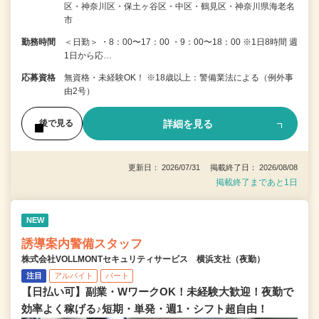
区・神奈川区・保土ヶ谷区・中区・鶴見区・神奈川県海老名
市
勤務時間
＜日勤＞ ・8：00〜17：00 ・9：00〜18：00 ※1日8時間 週
1日から応…
応募資格
無資格・未経験OK！ ※18歳以上：警備業法による（例外事
由2号）
詳細を見る
後で見る
更新日： 2026/07/31 掲載終了日： 2026/08/08
掲載終了まであと1日
NEW
誘導案内警備スタッフ
株式会社VOLLMONTセキュリティサービス 横浜支社（夜勤）
注目
アルバイト
パート
【日払い可】副業・WワークOK！未経験大歓迎！夜勤で
効率よく稼げる♪短期・単発・週1・シフト超自由！