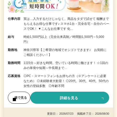
仕事内容
実は…入力するだけじゃなく、商品をタダで試せて 報酬まで
もらえるお得な仕事です♪ スマホ1台・完全在宅・自分のペー
スでOK！ ▼こんなお仕事です 化…
給与
時給1,500円以上（完全出来高制／時間額1,500円～5,000
円）
勤務地
神奈川県等【ご希望の地域でオシゴトできます♪ お気軽に
ご相談ください！】
勤務時間
1日5分～好きな時間、空いている時間に働けます！ ☆1回の
みの単発や短期～中長期まで…
応募資格
◎PC・スマートフォンをお持ちの方（※アンケートに必要
なため） ◎未経験者大歓迎！ ◎20代、30代、40代、50代の
女性の登録多数 ◎年齢不問
詳細を見る
後で見る
更新日： 2026/07/23 掲載終了日： 2026/08/30