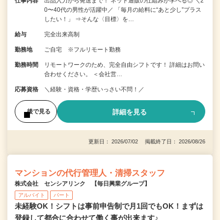
仕事内容
出品入力から発送まで！ ネット通販の仕組みが学べる◎ ＼2
0〜40代の男性が活躍中／ 「毎月の給料に“あと少し”プラス
したい！」 ⇒そんな〈目標〉を…
給与
完全出来高制
勤務地
ご自宅 ※フルリモート勤務
勤務時間
リモートワークのため、完全自由シフトです！ 詳細はお問い
合わせください。 ＜会社営…
応募資格
＼経験・資格・学歴いっさい不問！／
詳細を見る
後で見る
更新日： 2026/07/02 掲載終了日： 2026/08/26
マンションの代行管理人・清掃スタッフ
株式会社 センシアリンク 【毎日興業グループ】
アルバイト
パート
未経験OK！シフトは事前申告制で月1回でもOK！まずは
登録して都合に合わせて働く事が出来ます♪