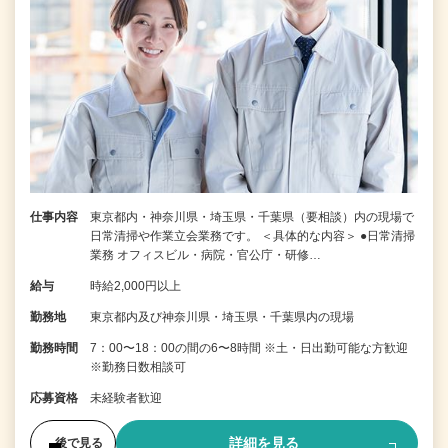
仕事内容
東京都内・神奈川県・埼玉県・千葉県（要相談）内の現場で
日常清掃や作業立会業務です。 ＜具体的な内容＞ ●日常清掃
業務 オフィスビル・病院・官公庁・研修…
給与
時給2,000円以上
勤務地
東京都内及び神奈川県・埼玉県・千葉県内の現場
勤務時間
7：00〜18：00の間の6〜8時間 ※土・日出勤可能な方歓迎
※勤務日数相談可
応募資格
未経験者歓迎
詳細を見る
後で見る