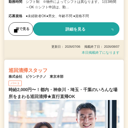
勤務時間
シフト制 ※物件によってシフトは異なります。 1日3時間
～OK ☆シフト申請は、勤…
応募資格
●未経験者OK●男女、年齢不問 ●資格不問
詳細を見る
後で見る
更新日： 2026/07/06 掲載終了日： 2026/08/07
本日掲載終了になります
巡回清掃スタッフ
株式会社 ビケンテクノ 東京本部
パート
時給2,000円〜！都内・神奈川・埼玉・千葉のいろんな場
所をまわる巡回清掃★直行直帰OK