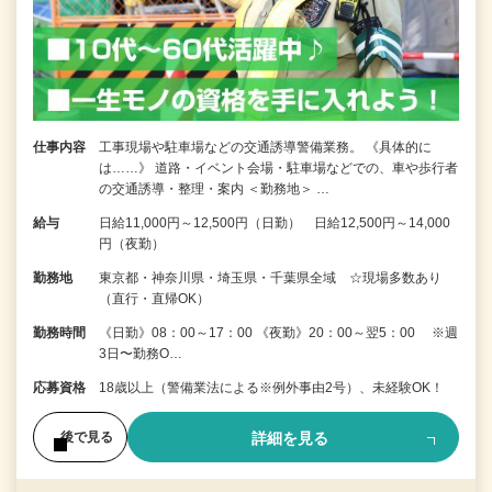
仕事内容
工事現場や駐車場などの交通誘導警備業務。 《具体的に
は……》 道路・イベント会場・駐車場などでの、車や歩行者
の交通誘導・整理・案内 ＜勤務地＞ …
給与
日給11,000円～12,500円（日勤） 日給12,500円～14,000
円（夜勤）
勤務地
東京都・神奈川県・埼玉県・千葉県全域 ☆現場多数あり
（直行・直帰OK）
勤務時間
《日勤》08：00～17：00 《夜勤》20：00～翌5：00 ※週
3日〜勤務O…
応募資格
18歳以上（警備業法による※例外事由2号）、未経験OK！
詳細を見る
後で見る