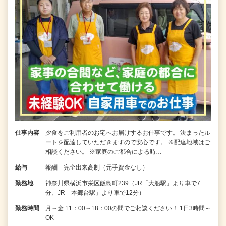
仕事内容
夕食をご利用者のお宅へお届けするお仕事です。 決まったル
ートを配達していただきますので安心です。 ※配達地域はご
相談ください。 ※家庭のご都合による時…
給与
報酬 完全出来高制（元手資金なし）
勤務地
神奈川県横浜市栄区飯島町239（JR「大船駅」より車で7
分、JR「本郷台駅」より車で12分）
勤務時間
月～金 11：00～18：00の間でご相談ください！ 1日3時間～
OK