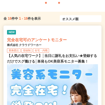
18
1
-
18
全
件中
件を表示
NEW
完全在宅可のアンケートモニター
株式会社 クラウドワーカー
業務委託
登録制
在宅・内職
【人気の在宅ワーク】│当日に謝礼をお支払い★登録する
だけでスグ働ける│単発もOK美容系モニター募集！