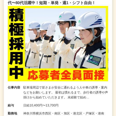
代〜80代活躍中！短期・単発・週1・シフト自由！
仕事内容
駐車場周辺で皆さまが安全に通れるよう人や車の誘導・案内
などをお願いします。 最初は慣れるまで、歩行者の誘導や声
掛けから始めていただきます。 未経験で始め…
給与
日給10,400円〜13,700円
勤務地
神奈川県横浜市西区・南区・旭区・港北区・戸塚区・港南