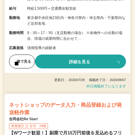
給与
時給1,500円＋交通費全額支給
勤務地
東京都中央区他23区内・神奈川県内・埼玉県内・千葉県内な
ど近郊各地
勤務時間
9：00～17：50（支店勤務の場合） ※各物件への出勤の場
合、現場の就業時間に合わせて…
応募資格
清掃指導の経験者
詳細を見る
後で見る
更新日： 2026/07/28 掲載終了日： 2026/08/07
本日掲載終了になります
ネットショップのデータ入力・商品登録および発
送軽作業
合同会社Re Start
業務委託
在宅・内職
【Wワーク歓迎！】副業で月15万円前後を見込めるフリ