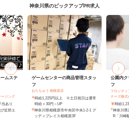
神奈川県のピックアップPR求人
ホームステ
ゲームセンターの商品管理スタッ
公園内ク
フ
フ
おたちゅう 相模原店
フロンティ
テージング
ナーズ株式
時給1,225円以上 ※土日祝日は通常
＋手当あり
時給＋30円～UP
時給1,2
及び近郊エ
神奈川県相模原市中央区中央1-2-1 グ
神奈川県川
ッディプレイス相模原3F
R「川崎駅