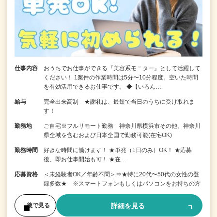
仕事内容
おうちでお仕事ができる『美容系モニター』として活躍して
ください！ 1案件の作業時間は5分〜10分程度。空いた時間
を有効活用できるお仕事です。 ◆【いろん…
給与
完全出来高制 ★謝礼は、最短で当日のうちに受け取れま
す！
勤務地
ご自宅※フルリモート勤務 神奈川県横浜市その他、神奈川
県全域を含むおよび日本全国で勤務可能(在宅OK)
勤務時間
好きな時間に働けます！ ★単発（1日のみ）OK！ ★応募
後、即お仕事開始も可！ ★在…
応募資格
＜未経験者OK／年齢不問＞⇒★特に20代〜50代の女性の登
録多数★ ※スマートフォンもしくはパソコンをお持ちの方
詳細を見る
後で見る