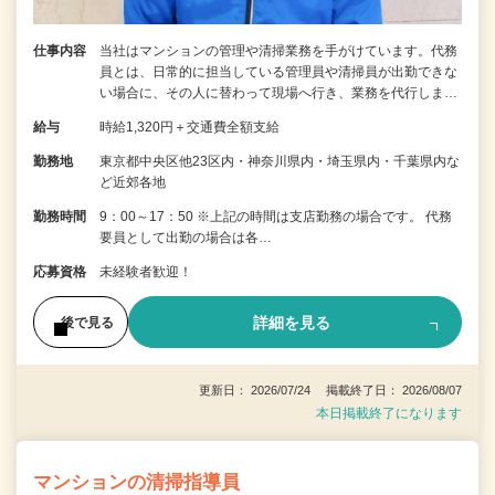
仕事内容
当社はマンションの管理や清掃業務を手がけています。代務
員とは、日常的に担当している管理員や清掃員が出勤できな
い場合に、その人に替わって現場へ行き、業務を代行しま…
給与
時給1,320円＋交通費全額支給
勤務地
東京都中央区他23区内・神奈川県内・埼玉県内・千葉県内な
ど近郊各地
勤務時間
9：00～17：50 ※上記の時間は支店勤務の場合です。 代務
要員として出勤の場合は各…
応募資格
未経験者歓迎！
詳細を見る
後で見る
更新日： 2026/07/24 掲載終了日： 2026/08/07
本日掲載終了になります
マンションの清掃指導員