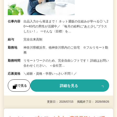
仕事内容
出品入力から発送まで！ ネット通販の仕組みが学べる◎ ＼2
0〜40代の男性が活躍中／ 「毎月の給料に“あと少し”プラス
したい！」 ⇒そんな〈目標〉を…
給与
完全出来高制
勤務地
神奈川県横浜市、他神奈川県内のご自宅 ※フルリモート勤
務
勤務時間
リモートワークのため、完全自由シフトです！ 詳細はお問い
合わせください。 ＜会社営…
応募資格
＼経験・資格・学歴いっさい不問！／
詳細を見る
後で見る
更新日： 2026/07/15 掲載終了日： 2026/08/26