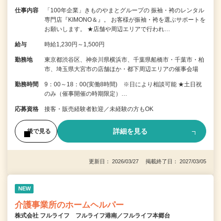
仕事内容
「100年企業」きものやまとグループの 振袖・袴のレンタル
専門店『KIMONO＆』。 お客様が振袖・袴を選ぶサポートを
お願いします。 ★店舗や周辺エリアで行われ…
給与
時給1,230円～1,500円
勤務地
東京都渋谷区、神奈川県横浜市、千葉県船橋市・千葉市・柏
市、埼玉県大宮市の店舗ほか・都下周辺エリアの催事会場
勤務時間
9：00～18：00(実働8時間) ※日により相談可能 ★土日祝
のみ（催事開催の時期限定）…
応募資格
接客・販売経験者歓迎／未経験の方もOK
詳細を見る
後で見る
更新日： 2026/03/27 掲載終了日： 2027/03/05
NEW
介護事業所のホームヘルパー
株式会社 フルライフ フルライフ港南／フルライフ本郷台