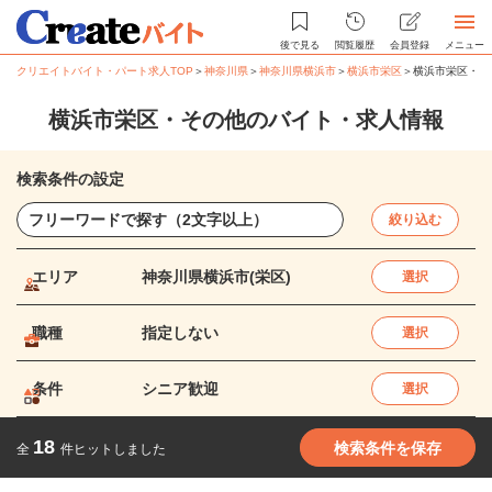
後で見る
閲覧履歴
会員登録
メニュー
クリエイトバイト・パート求人TOP
＞
神奈川県
＞
神奈川県横浜市
＞
横浜市栄区
＞
横浜市栄区・そ
横浜市栄区・その他のバイト・求人情報
検索条件の設定
絞り込む
エリア
神奈川県横浜市(栄区)
選択
職種
指定しない
選択
条件
シニア歓迎
選択
18
検索条件を保存
全
件ヒットしました