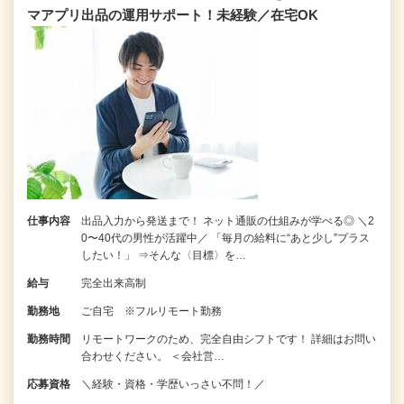
マアプリ出品の運用サポート！未経験／在宅OK
仕事内容
出品入力から発送まで！ ネット通販の仕組みが学べる◎ ＼2
0〜40代の男性が活躍中／ 「毎月の給料に“あと少し”プラス
したい！」 ⇒そんな〈目標〉を…
給与
完全出来高制
勤務地
ご自宅 ※フルリモート勤務
勤務時間
リモートワークのため、完全自由シフトです！ 詳細はお問い
合わせください。 ＜会社営…
応募資格
＼経験・資格・学歴いっさい不問！／