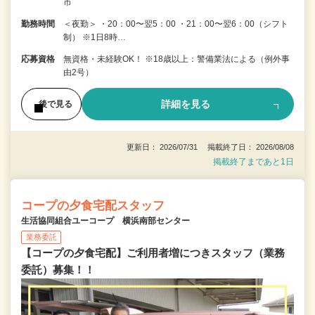
市
勤務時間
＜夜勤＞ ・20：00〜翌5：00 ・21：00〜翌6：00（シフト
制） ※1日8時…
応募資格
無資格・未経験OK！ ※18歳以上：警備業法による（例外事
由2号）
詳細を見る
後で見る
更新日： 2026/07/31 掲載終了日： 2026/08/08
掲載終了まであと1日
コープの夕食宅配スタッフ
生活協同組合ユーコープ 横浜南部センター
業務委託
【コープの夕食宅配】ご利用者増につきスタッフ（業務
委託）募集！！