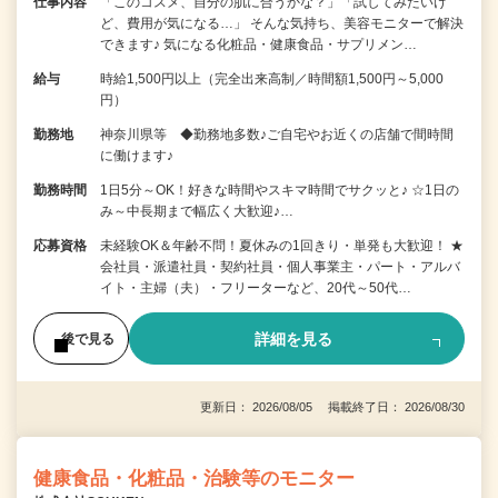
仕事内容
「このコスメ、自分の肌に合うかな？」「試してみたいけ
ど、費用が気になる…」 そんな気持ち、美容モニターで解決
できます♪ 気になる化粧品・健康食品・サプリメン…
給与
時給1,500円以上（完全出来高制／時間額1,500円～5,000
円）
勤務地
神奈川県等 ◆勤務地多数♪ご自宅やお近くの店舗で間時間
に働けます♪
勤務時間
1日5分～OK！好きな時間やスキマ時間でサクッと♪ ☆1日の
み～中長期まで幅広く大歓迎♪…
応募資格
未経験OK＆年齢不問！夏休みの1回きり・単発も大歓迎！ ★
会社員・派遣社員・契約社員・個人事業主・パート・アルバ
イト・主婦（夫）・フリーターなど、20代～50代…
詳細を見る
後で見る
更新日： 2026/08/05 掲載終了日： 2026/08/30
健康食品・化粧品・治験等のモニター