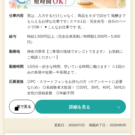
仕事内容
実は…入力するだけじゃなく、商品をタダで試せて 報酬まで
もらえるお得な仕事です♪ スマホ1台・完全在宅・自分のペー
スでOK！ ▼こんなお仕事です 化…
給与
時給1,500円以上（完全出来高制／時間額1,500円～5,000
円）
勤務地
神奈川県等【ご希望の地域でオシゴトできます♪ お気軽に
ご相談ください！】
勤務時間
1日5分～好きな時間、空いている時間に働けます！ ☆1回の
みの単発や短期～中長期まで…
応募資格
◎PC・スマートフォンをお持ちの方（※アンケートに必要
なため） ◎未経験者大歓迎！ ◎20代、30代、40代、50代の
女性の登録多数 ◎年齢不問
詳細を見る
後で見る
更新日： 2026/07/23 掲載終了日： 2026/08/30