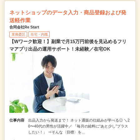
ネットショップのデータ入力・商品登録および発
送軽作業
合同会社Re Start
業務委託
在宅・内職
【Wワーク歓迎！】副業で月15万円前後を見込めるフリ
マアプリ出品の運用サポート！未経験／在宅OK
仕事内容
出品入力から発送まで！ ネット通販の仕組みが学べる◎ ＼2
0〜40代の男性が活躍中／ 「毎月の給料に“あと少し”プラス
したい！」 ⇒そんな〈目標〉を…