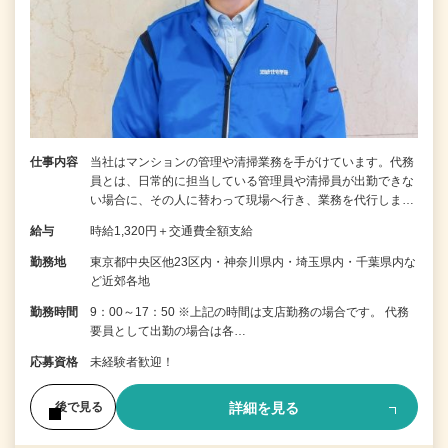
仕事内容
当社はマンションの管理や清掃業務を手がけています。代務
員とは、日常的に担当している管理員や清掃員が出勤できな
い場合に、その人に替わって現場へ行き、業務を代行しま…
給与
時給1,320円＋交通費全額支給
勤務地
東京都中央区他23区内・神奈川県内・埼玉県内・千葉県内な
ど近郊各地
勤務時間
9：00～17：50 ※上記の時間は支店勤務の場合です。 代務
要員として出勤の場合は各…
応募資格
未経験者歓迎！
詳細を見る
後で見る