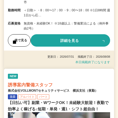
市
勤務時間
＜日勤＞ ・8：00〜17：00 ・9：00〜18：00 ※1日8時間 週
1日から応…
応募資格
無資格・未経験OK！ ※18歳以上：警備業法による（例外事
由2号）
詳細を見る
後で見る
更新日： 2026/07/31 掲載終了日： 2026/08/08
本日掲載終了になります
NEW
誘導案内警備スタッフ
株式会社VOLLMONTセキュリティサービス 横浜支社（夜勤）
注目
アルバイト
パート
【日払い可】副業・WワークOK！未経験大歓迎！夜勤で
効率よく稼げる♪短期・単発・週1・シフト超自由！