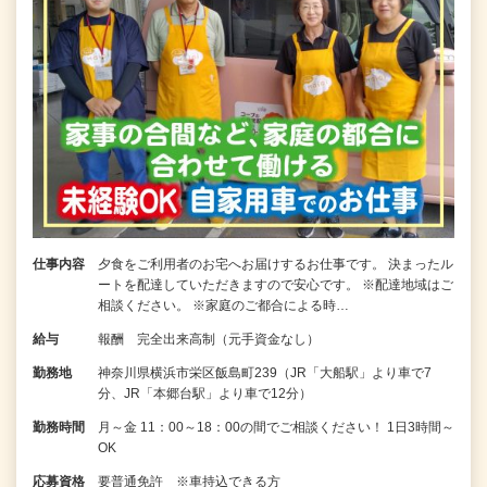
仕事内容
夕食をご利用者のお宅へお届けするお仕事です。 決まったル
ートを配達していただきますので安心です。 ※配達地域はご
相談ください。 ※家庭のご都合による時…
給与
報酬 完全出来高制（元手資金なし）
勤務地
神奈川県横浜市栄区飯島町239（JR「大船駅」より車で7
分、JR「本郷台駅」より車で12分）
勤務時間
月～金 11：00～18：00の間でご相談ください！ 1日3時間～
OK
応募資格
要普通免許 ※車持込できる方