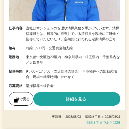
仕事内容
当社はマンションの管理や清掃業務を手がけています。清掃
指導員とは、日常的に担当している清掃員を現地にて研修・
指導していただいたり、定期的に行われる定期清掃の立ち…
給与
時給1,500円＋交通費全額支給
勤務地
東京都中央区他23区内・神奈川県内・埼玉県内・千葉県内な
ど近郊各地
勤務時間
9：00～17：50（支店勤務の場合） ※各物件への出勤の場
合、現場の就業時間に合わせて…
応募資格
清掃指導の経験者
詳細を見る
後で見る
更新日： 2026/08/03 掲載終了日： 2026/08/21
掲載終了まであと13日