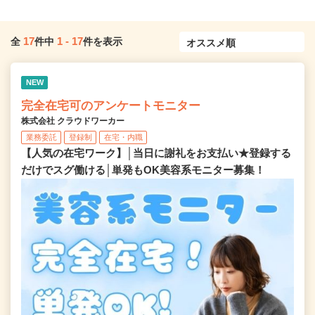
17
1
-
17
全
件中
件を表示
NEW
完全在宅可のアンケートモニター
株式会社 クラウドワーカー
業務委託
登録制
在宅・内職
【人気の在宅ワーク】│当日に謝礼をお支払い★登録する
だけでスグ働ける│単発もOK美容系モニター募集！