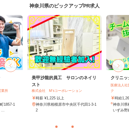
神奈川県のピックアップPR求人
ー
美甲沙龍的員工 サロンのネイリ
クリニッ
スト
医療法人社
営業所
株式会社 M‘sコーポレーション
ク
時薪 ¥1,225 以上
時給1,2
857-1
神奈川県相模原市中央区千代田1-3-1
神奈川県横
..
2
いずみ野線