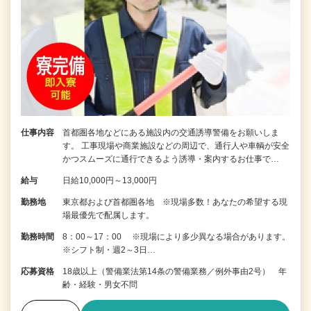
仕事内容
首都圏各地などにある施設内の交通誘導警備をお願いしま
す。 工事現場や商業施設などの周辺で、通行人や車輌が安全
かつスムーズに通行できるよう誘導・案内するお仕事で…
給与
日給10,000円～13,000円
勤務地
東京都および首都圏各地 ※現場多数！あなたの希望する現
場最優先で配属します。
勤務時間
8：00～17：00 ※現場により多少異なる場合があります。
※シフト制・週2～3日…
応募資格
18歳以上（警備業法第14条の警備業務／例外事由2号） 年
齢・経験・男女不問