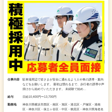
仕事内容
駐車場周辺で皆さまが安全に通れるよう人や車の誘導・案内
などをお願いします。 最初は慣れるまで、歩行者の誘導や声
掛けから始めていただきます。 未経験で始め…
給与
日給10,400円〜13,700円
勤務地
神奈川県横浜市西区・南区・旭区・港北区・戸塚区・港南
区・神奈川区・保土ヶ谷区・中区・鶴見区・神奈川県海老名