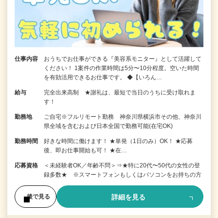
仕事内容
おうちでお仕事ができる『美容系モニター』として活躍して
ください！ 1案件の作業時間は5分〜10分程度。空いた時間
を有効活用できるお仕事です。 ◆【いろん…
給与
完全出来高制 ★謝礼は、最短で当日のうちに受け取れま
す！
勤務地
ご自宅※フルリモート勤務 神奈川県横浜市その他、神奈川
県全域を含むおよび日本全国で勤務可能(在宅OK)
勤務時間
好きな時間に働けます！ ★単発（1日のみ）OK！ ★応募
後、即お仕事開始も可！ ★在…
応募資格
＜未経験者OK／年齢不問＞⇒★特に20代〜50代の女性の登
録多数★ ※スマートフォンもしくはパソコンをお持ちの方
詳細を見る
後で見る