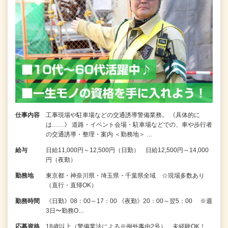
仕事内容
工事現場や駐車場などの交通誘導警備業務。 《具体的に
は……》 道路・イベント会場・駐車場などでの、車や歩行者
の交通誘導・整理・案内 ＜勤務地＞ …
給与
日給11,000円～12,500円（日勤） 日給12,500円～14,000
円（夜勤）
勤務地
東京都・神奈川県・埼玉県・千葉県全域 ☆現場多数あり
（直行・直帰OK）
勤務時間
《日勤》08：00～17：00 《夜勤》20：00～翌5：00 ※週
3日〜勤務O…
応募資格
18歳以上（警備業法による※例外事由2号）、未経験OK！