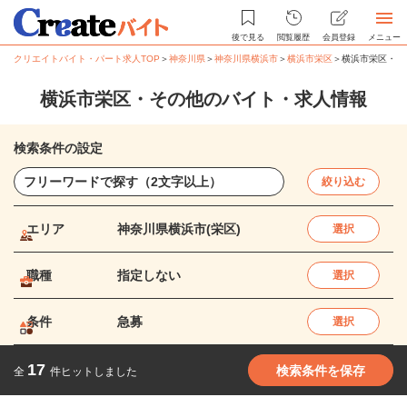
後で見る
閲覧履歴
会員登録
メニュー
クリエイトバイト・パート求人TOP
＞
神奈川県
＞
神奈川県横浜市
＞
横浜市栄区
＞
横浜市栄区・そ
横浜市栄区・その他のバイト・求人情報
検索条件の設定
絞り込む
エリア
神奈川県横浜市(栄区)
選択
職種
指定しない
選択
条件
急募
選択
17
検索条件を保存
全
件ヒットしました