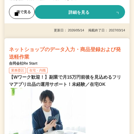
詳細を見る
後で見る
更新日： 2026/05/14 掲載終了日： 2027/03/14
ネットショップのデータ入力・商品登録および発
送軽作業
合同会社Re Start
業務委託
在宅・内職
【Wワーク歓迎！】副業で月15万円前後を見込めるフリ
マアプリ出品の運用サポート！未経験／在宅OK