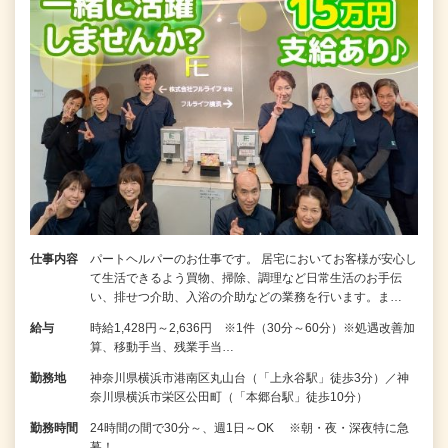
仕事内容
パートヘルパーのお仕事です。 居宅においてお客様が安心し
て生活できるよう買物、掃除、調理など日常生活のお手伝
い、排せつ介助、入浴の介助などの業務を行います。ま…
給与
時給1,428円～2,636円 ※1件（30分～60分）※処遇改善加
算、移動手当、残業手当…
勤務地
神奈川県横浜市港南区丸山台（「上永谷駅」徒歩3分）／神
奈川県横浜市栄区公田町（「本郷台駅」徒歩10分）
勤務時間
24時間の間で30分～、週1日～OK ※朝・夜・深夜特に急
募！