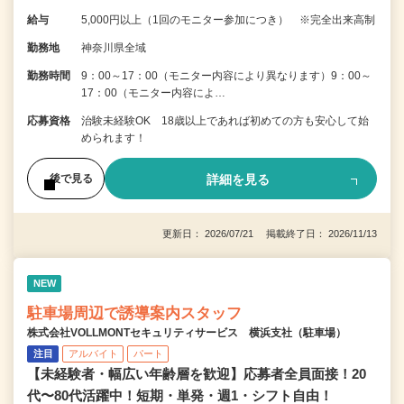
給与
5,000円以上（1回のモニター参加につき） ※完全出来高制
勤務地
神奈川県全域
勤務時間
9：00～17：00（モニター内容により異なります）9：00～
17：00（モニター内容によ…
応募資格
治験未経験OK 18歳以上であれば初めての方も安心して始
められます！
詳細を見る
後で見る
更新日： 2026/07/21 掲載終了日： 2026/11/13
NEW
駐車場周辺で誘導案内スタッフ
株式会社VOLLMONTセキュリティサービス 横浜支社（駐車場）
注目
アルバイト
パート
【未経験者・幅広い年齢層を歓迎】応募者全員面接！20
代〜80代活躍中！短期・単発・週1・シフト自由！