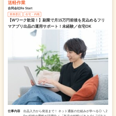
送軽作業
合同会社Re Start
業務委託
在宅・内職
【Wワーク歓迎！】副業で月15万円前後を見込めるフリ
マアプリ出品の運用サポート！未経験／在宅OK
仕事内容
出品入力から発送まで！ ネット通販の仕組みが学べる◎ ＼2
0〜40代の男性が活躍中／ 「毎月の給料に“あと少し”プラス