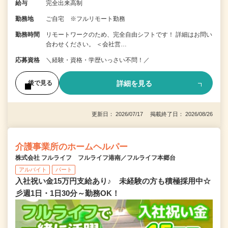
給与
完全出来高制
勤務地
ご自宅 ※フルリモート勤務
勤務時間
リモートワークのため、完全自由シフトです！ 詳細はお問い
合わせください。 ＜会社営…
応募資格
＼経験・資格・学歴いっさい不問！／
詳細を見る
後で見る
更新日： 2026/07/17 掲載終了日： 2026/08/26
介護事業所のホームヘルパー
株式会社 フルライフ フルライフ港南／フルライフ本郷台
アルバイト
パート
入社祝い金15万円支給あり♪ 未経験の方も積極採用中☆
彡週1日・1日30分～勤務OK！