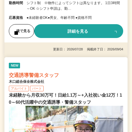
勤務時間
シフト制 ※物件によってシフトは異なります。 1日3時間
～OK ☆シフト申請は、勤…
応募資格
●未経験者OK●男女、年齢不問 ●資格不問
詳細を見る
後で見る
更新日： 2026/07/28 掲載終了日： 2026/09/04
NEW
交通誘導警備スタッフ
木口総合保全株式会社
アルバイト
パート
未経験から月収30万可！日給1.1万～+入社祝い金12万！1
0～60代活躍中の交通誘導・警備スタッフ