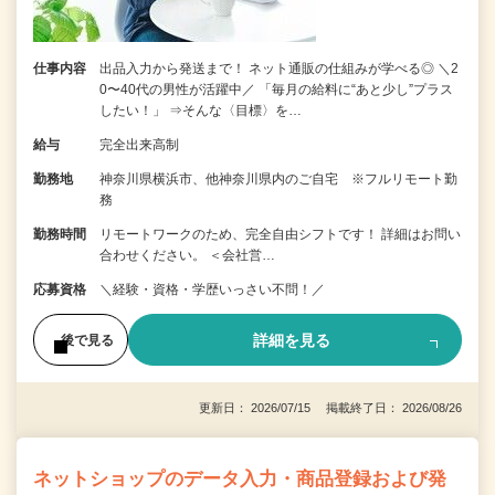
仕事内容
出品入力から発送まで！ ネット通販の仕組みが学べる◎ ＼2
0〜40代の男性が活躍中／ 「毎月の給料に“あと少し”プラス
したい！」 ⇒そんな〈目標〉を…
給与
完全出来高制
勤務地
神奈川県横浜市、他神奈川県内のご自宅 ※フルリモート勤
務
勤務時間
リモートワークのため、完全自由シフトです！ 詳細はお問い
合わせください。 ＜会社営…
応募資格
＼経験・資格・学歴いっさい不問！／
詳細を見る
後で見る
更新日： 2026/07/15 掲載終了日： 2026/08/26
ネットショップのデータ入力・商品登録および発