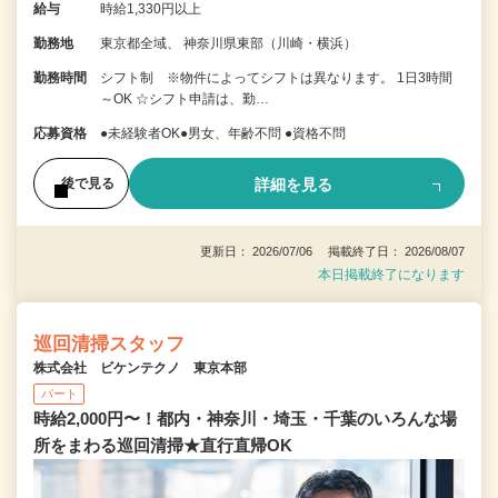
給与
時給1,330円以上
勤務地
東京都全域、 神奈川県東部（川崎・横浜）
勤務時間
シフト制 ※物件によってシフトは異なります。 1日3時間
～OK ☆シフト申請は、勤…
応募資格
●未経験者OK●男女、年齢不問 ●資格不問
詳細を見る
後で見る
更新日： 2026/07/06 掲載終了日： 2026/08/07
本日掲載終了になります
巡回清掃スタッフ
株式会社 ビケンテクノ 東京本部
パート
時給2,000円〜！都内・神奈川・埼玉・千葉のいろんな場
所をまわる巡回清掃★直行直帰OK