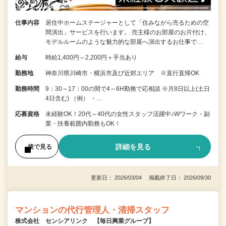
仕事内容
居住中ホームステージャーとして「住みながら売るための空
間演出」サービスを行います。 売主様のお部屋のお片付け、
モデルルームのような魅力的な部屋へ演出するお仕事で…
給与
時給1,400円～2,200円＋手当あり
勤務地
神奈川県川崎市・横浜市及び近郊エリア ※直行直帰OK
勤務時間
9：30～17：00の間で4～6H勤務で応相談 ※月8日以上(土日
4日含む) （例） ・…
応募資格
未経験OK！20代～40代の女性スタッフ活躍中♪Wワーク・副
業・扶養範囲内勤務もOK！
詳細を見る
後で見る
更新日： 2026/03/04 掲載終了日： 2026/09/30
マンションの代行管理人・清掃スタッフ
株式会社 センシアリンク 【毎日興業グループ】