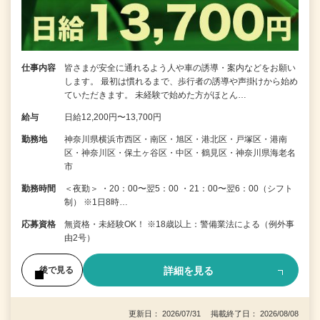
仕事内容
皆さまが安全に通れるよう人や車の誘導・案内などをお願い
します。 最初は慣れるまで、歩行者の誘導や声掛けから始め
ていただきます。 未経験で始めた方がほとん…
給与
日給12,200円〜13,700円
勤務地
神奈川県横浜市西区・南区・旭区・港北区・戸塚区・港南
区・神奈川区・保土ヶ谷区・中区・鶴見区・神奈川県海老名
市
勤務時間
＜夜勤＞ ・20：00〜翌5：00 ・21：00〜翌6：00（シフト
制） ※1日8時…
応募資格
無資格・未経験OK！ ※18歳以上：警備業法による（例外事
由2号）
詳細を見る
後で見る
更新日： 2026/07/31 掲載終了日： 2026/08/08