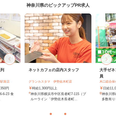
神奈川県のピックアップPR求人
陳列
ネットカフェの店内スタッフ
大手ゼネ
員
向駅前店
グランカスタマ 伊勢佐木町店
木口総合保
350円
時給1,300円以上
日給11,
6-23 食
神奈川県横浜市中区長者町7-115（ブ
神奈川県
.
ルーライン「伊勢佐木長者町...
多数有り