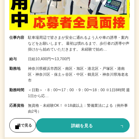
仕事内容
駐車場周辺で皆さまが安全に通れるよう人や車の誘導・案内
などをお願いします。 最初は慣れるまで、歩行者の誘導や声
掛けから始めていただきます。 未経験で始め…
給与
日給10,400円〜13,700円
勤務地
神奈川県横浜市西区・南区・旭区・港北区・戸塚区・港南
区・神奈川区・保土ヶ谷区・中区・鶴見区・神奈川県海老名
市
勤務時間
＜日勤＞ ・8：00〜17：00 ・9：00〜18：00 ※1日8時間 週
1日から応…
応募資格
無資格・未経験OK！ ※18歳以上：警備業法による（例外事
由2号）
詳細を見る
後で見る