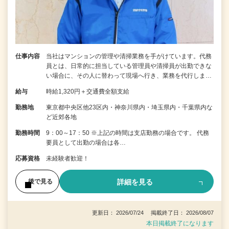
仕事内容
当社はマンションの管理や清掃業務を手がけています。代務
員とは、日常的に担当している管理員や清掃員が出勤できな
い場合に、その人に替わって現場へ行き、業務を代行しま…
給与
時給1,320円＋交通費全額支給
勤務地
東京都中央区他23区内・神奈川県内・埼玉県内・千葉県内な
ど近郊各地
勤務時間
9：00～17：50 ※上記の時間は支店勤務の場合です。 代務
要員として出勤の場合は各…
応募資格
未経験者歓迎！
詳細を見る
後で見る
更新日： 2026/07/24 掲載終了日： 2026/08/07
本日掲載終了になります