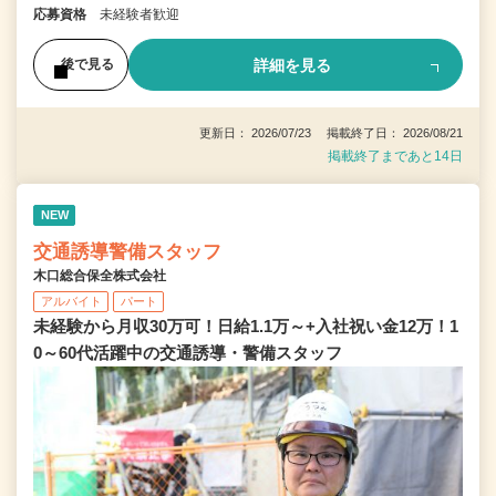
応募資格
未経験者歓迎
詳細を見る
後で見る
更新日： 2026/07/23 掲載終了日： 2026/08/21
掲載終了まであと14日
NEW
交通誘導警備スタッフ
木口総合保全株式会社
アルバイト
パート
未経験から月収30万可！日給1.1万～+入社祝い金12万！1
0～60代活躍中の交通誘導・警備スタッフ