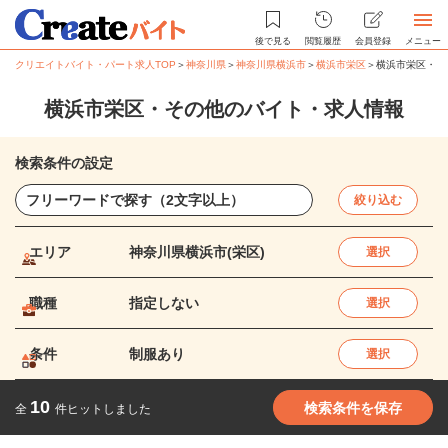
後で見る
閲覧履歴
会員登録
メニュー
クリエイトバイト・パート求人TOP
＞
神奈川県
＞
神奈川県横浜市
＞
横浜市栄区
＞
横浜市栄区・そ
横浜市栄区・その他のバイト・求人情報
検索条件の設定
絞り込む
エリア
神奈川県横浜市(栄区)
選択
職種
指定しない
選択
条件
制服あり
選択
10
検索条件を保存
全
件ヒットしました