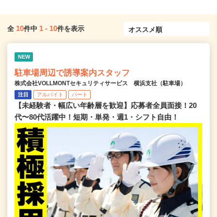
10
1
-
10
全
件中
件を表示
NEW
駐車場周辺で誘導案内スタッフ
株式会社VOLLMONTセキュリティサービス 横浜支社（駐車場）
注目
アルバイト
パート
【未経験者・幅広い年齢層を歓迎】応募者全員面接！20
代〜80代活躍中！短期・単発・週1・シフト自由！