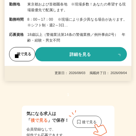
勤務地
東京都および首都圏各地 ※現場多数！あなたの希望する現
場最優先で配属します。
勤務時間
8：00～17：00 ※現場により多少異なる場合があります。
※シフト制・週2～3日…
応募資格
18歳以上（警備業法第14条の警備業務／例外事由2号） 年
齢・経験・男女不問
詳細を見る
後で見る
更新日： 2026/08/03 掲載終了日： 2026/09/04
1
気になる求人は
「
後で見る
」で保存！
会員登録なしで、
何件でも応募できます。