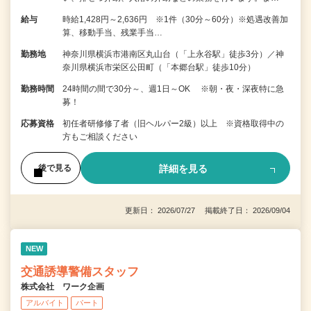
給与
時給1,428円～2,636円 ※1件（30分～60分）※処遇改善加
算、移動手当、残業手当…
勤務地
神奈川県横浜市港南区丸山台（「上永谷駅」徒歩3分）／神
奈川県横浜市栄区公田町（「本郷台駅」徒歩10分）
勤務時間
24時間の間で30分～、週1日～OK ※朝・夜・深夜特に急
募！
応募資格
初任者研修修了者（旧ヘルパー2級）以上 ※資格取得中の
方もご相談ください
詳細を見る
後で見る
更新日： 2026/07/27 掲載終了日： 2026/09/04
NEW
交通誘導警備スタッフ
株式会社 ワーク企画
アルバイト
パート