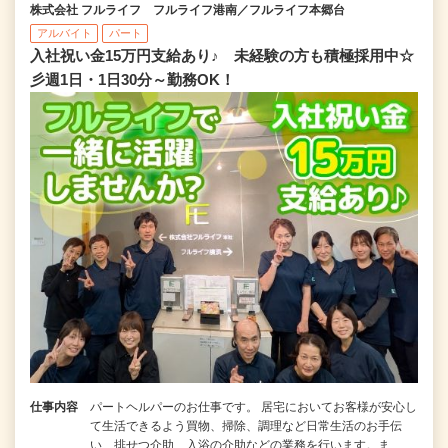
株式会社 フルライフ フルライフ港南／フルライフ本郷台
アルバイト
パート
入社祝い金15万円支給あり♪ 未経験の方も積極採用中☆
彡週1日・1日30分～勤務OK！
仕事内容
パートヘルパーのお仕事です。 居宅においてお客様が安心し
て生活できるよう買物、掃除、調理など日常生活のお手伝
い、排せつ介助、入浴の介助などの業務を行います。ま…