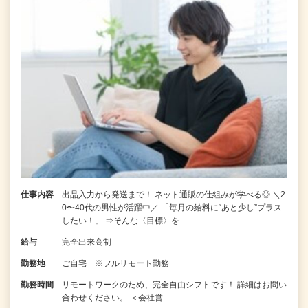
仕事内容
出品入力から発送まで！ ネット通販の仕組みが学べる◎ ＼2
0〜40代の男性が活躍中／ 「毎月の給料に“あと少し”プラス
したい！」 ⇒そんな〈目標〉を…
給与
完全出来高制
勤務地
ご自宅 ※フルリモート勤務
勤務時間
リモートワークのため、完全自由シフトです！ 詳細はお問い
合わせください。 ＜会社営…