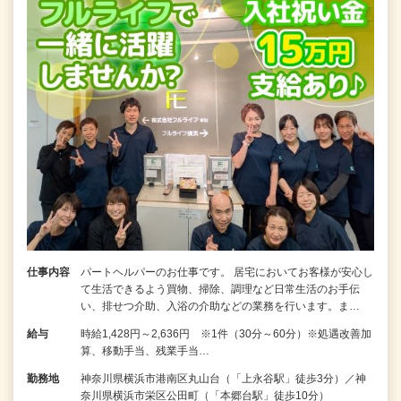
仕事内容
パートヘルパーのお仕事です。 居宅においてお客様が安心し
て生活できるよう買物、掃除、調理など日常生活のお手伝
い、排せつ介助、入浴の介助などの業務を行います。ま…
給与
時給1,428円～2,636円 ※1件（30分～60分）※処遇改善加
算、移動手当、残業手当…
勤務地
神奈川県横浜市港南区丸山台（「上永谷駅」徒歩3分）／神
奈川県横浜市栄区公田町（「本郷台駅」徒歩10分）