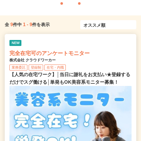
9
1
-
9
全
件中
件を表示
NEW
完全在宅可のアンケートモニター
株式会社 クラウドワーカー
業務委託
登録制
在宅・内職
【人気の在宅ワーク】│当日に謝礼をお支払い★登録する
だけでスグ働ける│単発もOK美容系モニター募集！