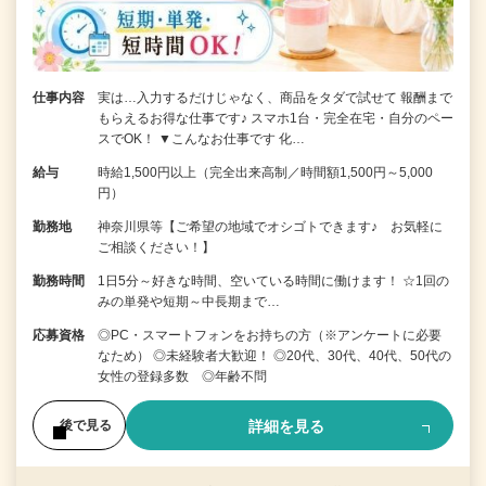
仕事内容
実は…入力するだけじゃなく、商品をタダで試せて 報酬まで
もらえるお得な仕事です♪ スマホ1台・完全在宅・自分のペー
スでOK！ ▼こんなお仕事です 化…
給与
時給1,500円以上（完全出来高制／時間額1,500円～5,000
円）
勤務地
神奈川県等【ご希望の地域でオシゴトできます♪ お気軽に
ご相談ください！】
勤務時間
1日5分～好きな時間、空いている時間に働けます！ ☆1回の
みの単発や短期～中長期まで…
応募資格
◎PC・スマートフォンをお持ちの方（※アンケートに必要
なため） ◎未経験者大歓迎！ ◎20代、30代、40代、50代の
女性の登録多数 ◎年齢不問
詳細を見る
後で見る