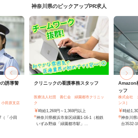
神奈川県のピックアップPR求人
での誘導警
クリニックの看護事務スタッフ
Amaz
ッフ
医療法人社団 善仁会 緑園都市クリニッ
株式会社 
 小田原支店
ク
ンス］
時給1,269円～1,369円以上
時給1,3
-7（「小田
神奈川県横浜市泉区緑園1-16-1（相鉄
神奈川県
いずみ野線「緑園都市駅」...
台3532