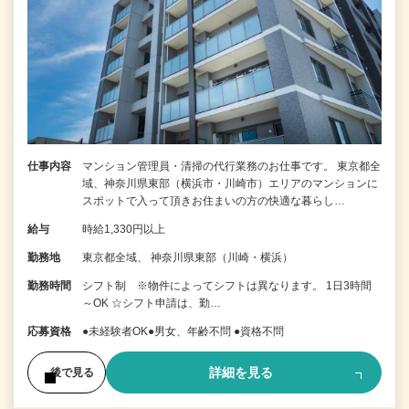
仕事内容
マンション管理員・清掃の代行業務のお仕事です。 東京都全
域、神奈川県東部（横浜市・川崎市）エリアのマンションに
スポットで入って頂きお住まいの方の快適な暮らし…
給与
時給1,330円以上
勤務地
東京都全域、 神奈川県東部（川崎・横浜）
勤務時間
シフト制 ※物件によってシフトは異なります。 1日3時間
～OK ☆シフト申請は、勤…
応募資格
●未経験者OK●男女、年齢不問 ●資格不問
詳細を見る
後で見る