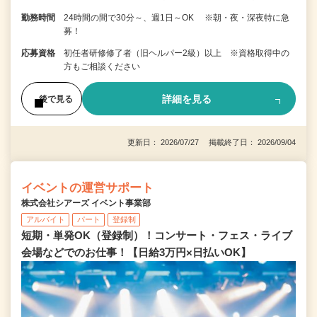
勤務時間
24時間の間で30分～、週1日～OK ※朝・夜・深夜特に急
募！
応募資格
初任者研修修了者（旧ヘルパー2級）以上 ※資格取得中の
方もご相談ください
詳細を見る
後で見る
更新日： 2026/07/27 掲載終了日： 2026/09/04
イベントの運営サポート
株式会社シアーズ イベント事業部
アルバイト
パート
登録制
短期・単発OK（登録制）！コンサート・フェス・ライブ
会場などでのお仕事！【日給3万円×日払いOK】