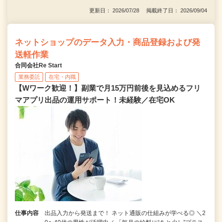
更新日： 2026/07/28 掲載終了日： 2026/09/04
ネットショップのデータ入力・商品登録および発
送軽作業
合同会社Re Start
業務委託
在宅・内職
【Wワーク歓迎！】副業で月15万円前後を見込めるフリ
マアプリ出品の運用サポート！未経験／在宅OK
仕事内容
出品入力から発送まで！ ネット通販の仕組みが学べる◎ ＼2