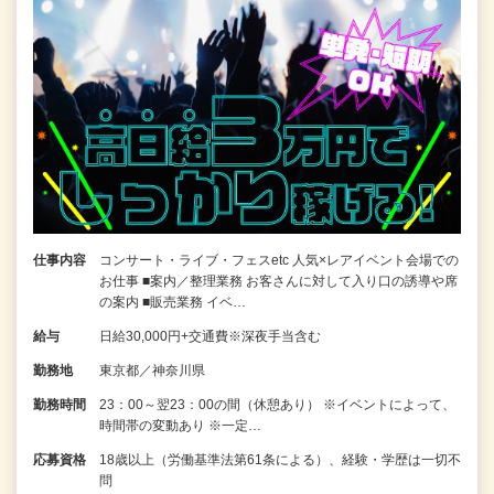
仕事内容
コンサート・ライブ・フェスetc 人気×レアイベント会場での
お仕事 ■案内／整理業務 お客さんに対して入り口の誘導や席
の案内 ■販売業務 イベ…
給与
日給30,000円+交通費※深夜手当含む
勤務地
東京都／神奈川県
勤務時間
23：00～翌23：00の間（休憩あり） ※イベントによって、
時間帯の変動あり ※一定…
応募資格
18歳以上（労働基準法第61条による）、経験・学歴は一切不
問