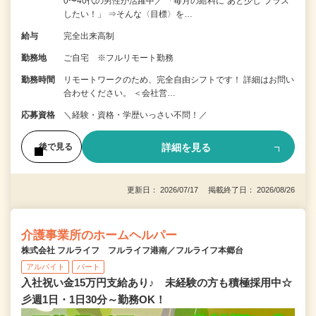
0〜40代の男性が活躍中／ 「毎月の給料に“あと少し”プラス
したい！」 ⇒そんな〈目標〉を…
給与
完全出来高制
勤務地
ご自宅 ※フルリモート勤務
勤務時間
リモートワークのため、完全自由シフトです！ 詳細はお問い
合わせください。 ＜会社営…
応募資格
＼経験・資格・学歴いっさい不問！／
詳細を見る
後で見る
更新日： 2026/07/17 掲載終了日： 2026/08/26
介護事業所のホームヘルパー
株式会社 フルライフ フルライフ港南／フルライフ本郷台
アルバイト
パート
入社祝い金15万円支給あり♪ 未経験の方も積極採用中☆
彡週1日・1日30分～勤務OK！