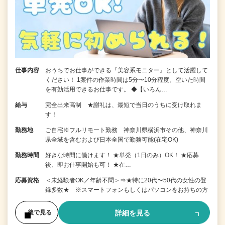
仕事内容
おうちでお仕事ができる『美容系モニター』として活躍して
ください！ 1案件の作業時間は5分〜10分程度。空いた時間
を有効活用できるお仕事です。 ◆【いろん…
給与
完全出来高制 ★謝礼は、最短で当日のうちに受け取れま
す！
勤務地
ご自宅※フルリモート勤務 神奈川県横浜市その他、神奈川
県全域を含むおよび日本全国で勤務可能(在宅OK)
勤務時間
好きな時間に働けます！ ★単発（1日のみ）OK！ ★応募
後、即お仕事開始も可！ ★在…
応募資格
＜未経験者OK／年齢不問＞⇒★特に20代〜50代の女性の登
録多数★ ※スマートフォンもしくはパソコンをお持ちの方
詳細を見る
後で見る