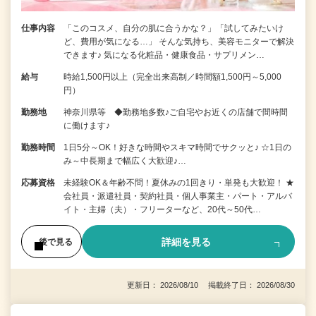
仕事内容
「このコスメ、自分の肌に合うかな？」「試してみたいけ
ど、費用が気になる…」 そんな気持ち、美容モニターで解決
できます♪ 気になる化粧品・健康食品・サプリメン…
給与
時給1,500円以上（完全出来高制／時間額1,500円～5,000
円）
勤務地
神奈川県等 ◆勤務地多数♪ご自宅やお近くの店舗で間時間
に働けます♪
勤務時間
1日5分～OK！好きな時間やスキマ時間でサクッと♪ ☆1日の
み～中長期まで幅広く大歓迎♪…
応募資格
未経験OK＆年齢不問！夏休みの1回きり・単発も大歓迎！ ★
会社員・派遣社員・契約社員・個人事業主・パート・アルバ
イト・主婦（夫）・フリーターなど、20代～50代…
詳細を見る
後で見る
更新日： 2026/08/10 掲載終了日： 2026/08/30