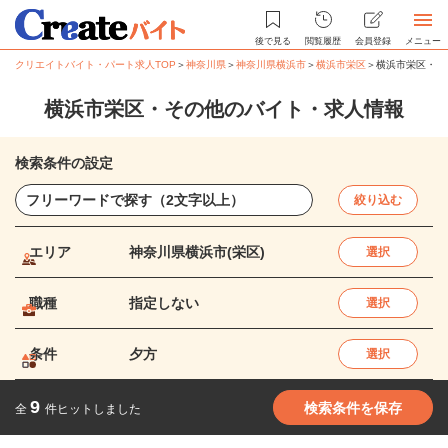
後で見る
閲覧履歴
会員登録
メニュー
クリエイトバイト・パート求人TOP
＞
神奈川県
＞
神奈川県横浜市
＞
横浜市栄区
＞
横浜市栄区・そ
横浜市栄区・その他のバイト・求人情報
検索条件の設定
絞り込む
エリア
神奈川県横浜市(栄区)
選択
職種
指定しない
選択
条件
夕方
選択
9
検索条件を保存
全
件ヒットしました