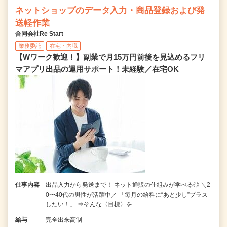
ネットショップのデータ入力・商品登録および発
送軽作業
合同会社Re Start
業務委託
在宅・内職
【Wワーク歓迎！】副業で月15万円前後を見込めるフリ
マアプリ出品の運用サポート！未経験／在宅OK
仕事内容
出品入力から発送まで！ ネット通販の仕組みが学べる◎ ＼2
0〜40代の男性が活躍中／ 「毎月の給料に“あと少し”プラス
したい！」 ⇒そんな〈目標〉を…
給与
完全出来高制