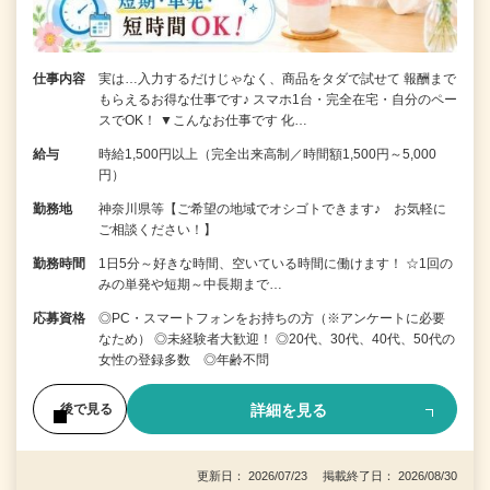
仕事内容
実は…入力するだけじゃなく、商品をタダで試せて 報酬まで
もらえるお得な仕事です♪ スマホ1台・完全在宅・自分のペー
スでOK！ ▼こんなお仕事です 化…
給与
時給1,500円以上（完全出来高制／時間額1,500円～5,000
円）
勤務地
神奈川県等【ご希望の地域でオシゴトできます♪ お気軽に
ご相談ください！】
勤務時間
1日5分～好きな時間、空いている時間に働けます！ ☆1回の
みの単発や短期～中長期まで…
応募資格
◎PC・スマートフォンをお持ちの方（※アンケートに必要
なため） ◎未経験者大歓迎！ ◎20代、30代、40代、50代の
女性の登録多数 ◎年齢不問
詳細を見る
後で見る
更新日： 2026/07/23 掲載終了日： 2026/08/30