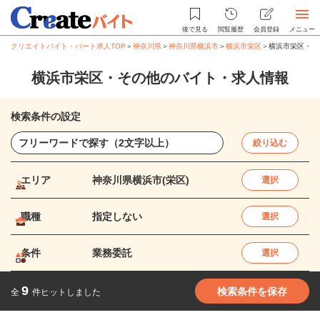
後で見る
閲覧履歴
会員登録
メニュー
クリエイトバイト・パート求人TOP
＞
神奈川県
＞
神奈川県横浜市
＞
横浜市栄区
＞
横浜市栄区・そ
横浜市栄区・その他のバイト・求人情報
検索条件の設定
絞り込む
エリア
神奈川県横浜市(栄区)
選択
職種
指定しない
選択
条件
業務委託
選択
9
検索条件を保存
全
件ヒットしました