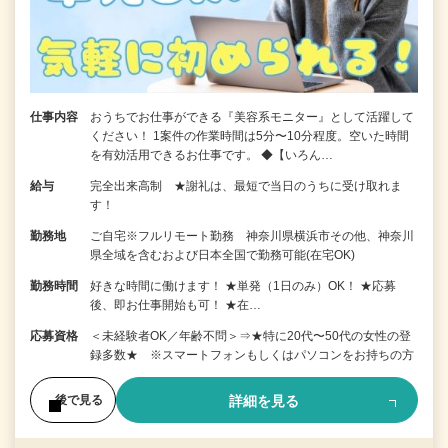
仕事内容
おうちでお仕事ができる『美容系モニター』として活躍して
ください！ 1案件の作業時間は5分〜10分程度。空いた時間
を有効活用できるお仕事です。 ◆【いろん…
給与
完全出来高制 ★謝礼は、最短で当日のうちに受け取れま
す！
勤務地
ご自宅※フルリモート勤務 神奈川県横浜市その他、神奈川
県全域を含むおよび日本全国で勤務可能(在宅OK)
勤務時間
好きな時間に働けます！ ★単発（1日のみ）OK！ ★応募
後、即お仕事開始も可！ ★在…
応募資格
＜未経験者OK／年齢不問＞⇒★特に20代〜50代の女性の登
録多数★ ※スマートフォンもしくはパソコンをお持ちの方
詳細を見る
後で見る