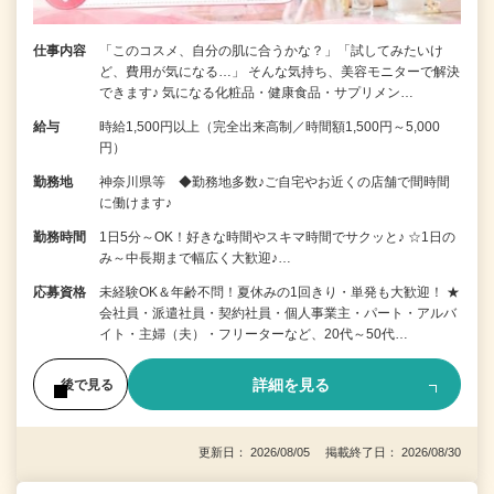
仕事内容
「このコスメ、自分の肌に合うかな？」「試してみたいけ
ど、費用が気になる…」 そんな気持ち、美容モニターで解決
できます♪ 気になる化粧品・健康食品・サプリメン…
給与
時給1,500円以上（完全出来高制／時間額1,500円～5,000
円）
勤務地
神奈川県等 ◆勤務地多数♪ご自宅やお近くの店舗で間時間
に働けます♪
勤務時間
1日5分～OK！好きな時間やスキマ時間でサクッと♪ ☆1日の
み～中長期まで幅広く大歓迎♪…
応募資格
未経験OK＆年齢不問！夏休みの1回きり・単発も大歓迎！ ★
会社員・派遣社員・契約社員・個人事業主・パート・アルバ
イト・主婦（夫）・フリーターなど、20代～50代…
詳細を見る
後で見る
更新日： 2026/08/05 掲載終了日： 2026/08/30