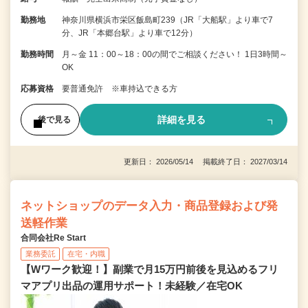
勤務地
神奈川県横浜市栄区飯島町239（JR「大船駅」より車で7
分、JR「本郷台駅」より車で12分）
勤務時間
月～金 11：00～18：00の間でご相談ください！ 1日3時間～
OK
応募資格
要普通免許 ※車持込できる方
詳細を見る
後で見る
更新日： 2026/05/14 掲載終了日： 2027/03/14
ネットショップのデータ入力・商品登録および発
送軽作業
合同会社Re Start
業務委託
在宅・内職
【Wワーク歓迎！】副業で月15万円前後を見込めるフリ
マアプリ出品の運用サポート！未経験／在宅OK