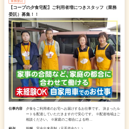
業務委託
【コープの夕食宅配】ご利用者増につきスタッフ（業務
委託）募集！！
仕事内容
夕食をご利用者のお宅へお届けするお仕事です。 決まったル
ートを配達していただきますので安心です。 ※配達地域はご
相談ください。 ※家庭のご都合による時…
給与
報酬 完全出来高制（元手資金なし）