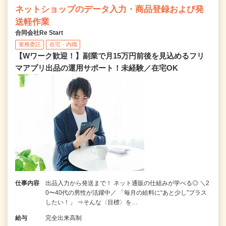
ネットショップのデータ入力・商品登録および発
送軽作業
合同会社Re Start
業務委託
在宅・内職
【Wワーク歓迎！】副業で月15万円前後を見込めるフリ
マアプリ出品の運用サポート！未経験／在宅OK
仕事内容
出品入力から発送まで！ ネット通販の仕組みが学べる◎ ＼2
0〜40代の男性が活躍中／ 「毎月の給料に“あと少し”プラス
したい！」 ⇒そんな〈目標〉を…
給与
完全出来高制