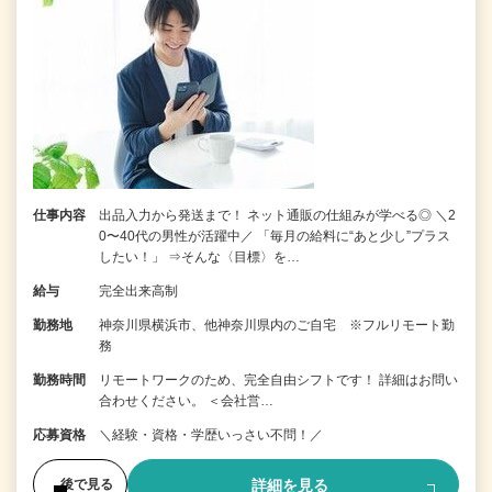
仕事内容
出品入力から発送まで！ ネット通販の仕組みが学べる◎ ＼2
0〜40代の男性が活躍中／ 「毎月の給料に“あと少し”プラス
したい！」 ⇒そんな〈目標〉を…
給与
完全出来高制
勤務地
神奈川県横浜市、他神奈川県内のご自宅 ※フルリモート勤
務
勤務時間
リモートワークのため、完全自由シフトです！ 詳細はお問い
合わせください。 ＜会社営…
応募資格
＼経験・資格・学歴いっさい不問！／
詳細を見る
後で見る