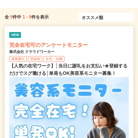
9
1
-
9
全
件中
件を表示
NEW
完全在宅可のアンケートモニター
株式会社 クラウドワーカー
業務委託
登録制
在宅・内職
【人気の在宅ワーク】│当日に謝礼をお支払い★登録する
だけでスグ働ける│単発もOK美容系モニター募集！