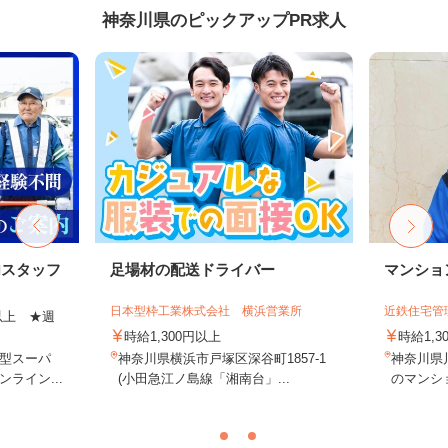
神奈川県のピックアップPR求人
内スタッフ
足場材の配送ドライバー
マンショ
日本型枠工業株式会社 横浜営業所
近鉄住宅管
円以上 ★週
時給1,300円以上
時給1,
型スーパ
神奈川県横浜市戸塚区深谷町1857-1
神奈川県
ライン...
(小田急江ノ島線「湘南台」...
のマンシ