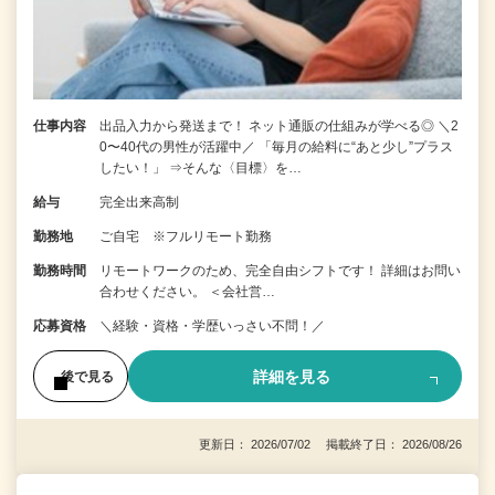
仕事内容
出品入力から発送まで！ ネット通販の仕組みが学べる◎ ＼2
0〜40代の男性が活躍中／ 「毎月の給料に“あと少し”プラス
したい！」 ⇒そんな〈目標〉を…
給与
完全出来高制
勤務地
ご自宅 ※フルリモート勤務
勤務時間
リモートワークのため、完全自由シフトです！ 詳細はお問い
合わせください。 ＜会社営…
応募資格
＼経験・資格・学歴いっさい不問！／
詳細を見る
後で見る
更新日： 2026/07/02 掲載終了日： 2026/08/26