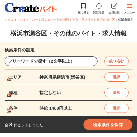
後で見る
閲覧履歴
会員登録
メニュー
クリエイトバイト・パート求人TOP
＞
神奈川県
＞
神奈川県横浜市
＞
横浜市瀬谷区
＞
横浜市瀬谷区
横浜市瀬谷区・その他のバイト・求人情報
検索条件の設定
絞り込む
エリア
神奈川県横浜市(瀬谷区)
選択
職種
指定しない
選択
条件
時給 1400円以上
選択
3
検索条件を保存
全
件ヒットしました