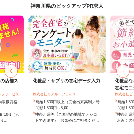
神奈川県のピックアップPR求人
ドの店舗ス
化粧品・サプリの在宅データ入力
化粧品な
在宅モニ
ルフサービス
株式会社リアル・フェイス
株式会社ビ
険物取扱資格
時給1,500円以上（完全出来高制／時
時給1,
.
間額1,500円～5,00...
間額1,500
10-1（京
神奈川県等【ご希望の地域でオシゴ
神奈川県
...
トできます♪ お気軽にご相談くだ...
お近くの