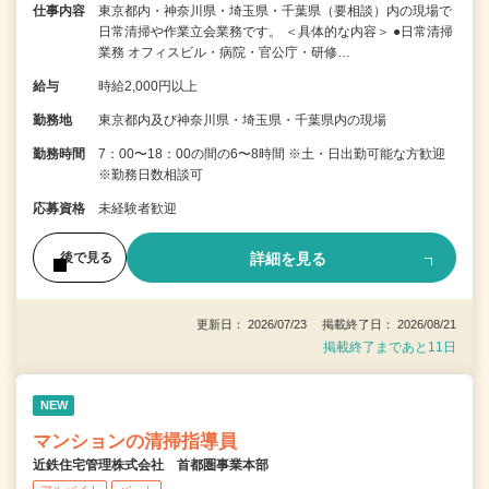
仕事内容
東京都内・神奈川県・埼玉県・千葉県（要相談）内の現場で
日常清掃や作業立会業務です。 ＜具体的な内容＞ ●日常清掃
業務 オフィスビル・病院・官公庁・研修…
給与
時給2,000円以上
勤務地
東京都内及び神奈川県・埼玉県・千葉県内の現場
勤務時間
7：00〜18：00の間の6〜8時間 ※土・日出勤可能な方歓迎
※勤務日数相談可
応募資格
未経験者歓迎
詳細を見る
後で見る
更新日： 2026/07/23 掲載終了日： 2026/08/21
掲載終了まであと11日
NEW
マンションの清掃指導員
近鉄住宅管理株式会社 首都圏事業本部