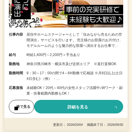
仕事内容
居住中ホームステージャーとして「住みながら売るための空
間演出」サービスを行います。 売主様のお部屋のお片付け、
モデルルームのような魅力的な部屋へ演出するお仕事で…
給与
時給1,400円～2,200円＋手当あり
勤務地
神奈川県川崎市・横浜市及び近郊エリア ※直行直帰OK
勤務時間
9：30～17：00の間で4～6H勤務で応相談 ※月8日以上(土日
4日含む) （例） ・…
応募資格
未経験OK！20代～40代の女性スタッフ活躍中♪Wワーク・副
業・扶養範囲内勤務もOK！
詳細を見る
後で見る
更新日： 2026/03/04 掲載終了日： 2026/09/30