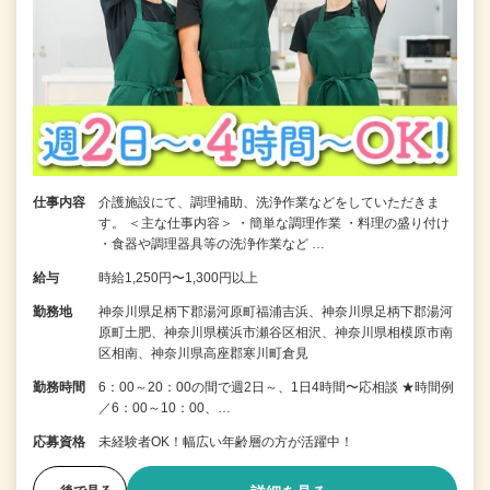
仕事内容
介護施設にて、調理補助、洗浄作業などをしていただきま
す。 ＜主な仕事内容＞ ・簡単な調理作業 ・料理の盛り付け
・食器や調理器具等の洗浄作業など …
給与
時給1,250円〜1,300円以上
勤務地
神奈川県足柄下郡湯河原町福浦吉浜、神奈川県足柄下郡湯河
原町土肥、神奈川県横浜市瀬谷区相沢、神奈川県相模原市南
区相南、神奈川県高座郡寒川町倉見
勤務時間
6：00～20：00の間で週2日～、1日4時間〜応相談 ★時間例
／6：00～10：00、…
応募資格
未経験者OK！幅広い年齢層の方が活躍中！