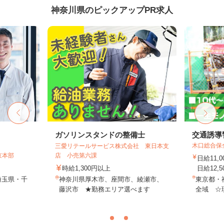
神奈川県のピックアップPR求人
ガソリンスタンドの整備士
交通誘導
木口総合保
三愛リテールサービス株式会社 東日本支
京本部
店 小売第六課
日給11,
時給1,300円以上
日給12,5
埼玉県・千
神奈川県厚木市、座間市、綾瀬市、
東京都・
藤沢市 ★勤務エリア選べます
全域 ☆