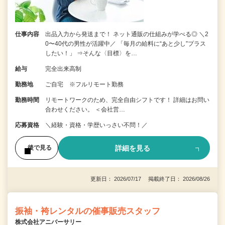
仕事内容
出品入力から発送まで！ ネット通販の仕組みが学べる◎ ＼2
0〜40代の男性が活躍中／ 「毎月の給料に“あと少し”プラス
したい！」 ⇒そんな〈目標〉を…
給与
完全出来高制
勤務地
ご自宅 ※フルリモート勤務
勤務時間
リモートワークのため、完全自由シフトです！ 詳細はお問い
合わせください。 ＜会社営…
応募資格
＼経験・資格・学歴いっさい不問！／
詳細を見る
後で見る
更新日： 2026/07/17 掲載終了日： 2026/08/26
振袖・袴レンタルの催事販売スタッフ
株式会社アニバーサリー