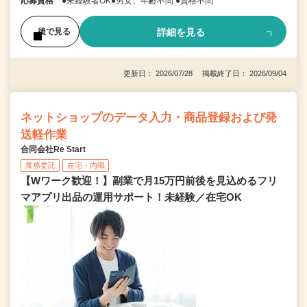
応募資格
●未経験者OK●男女、年齢不問 ●資格不問
詳細を見る
後で見る
更新日： 2026/07/28 掲載終了日： 2026/09/04
ネットショップのデータ入力・商品登録および発
送軽作業
合同会社Re Start
業務委託
在宅・内職
【Wワーク歓迎！】副業で月15万円前後を見込めるフリ
マアプリ出品の運用サポート！未経験／在宅OK