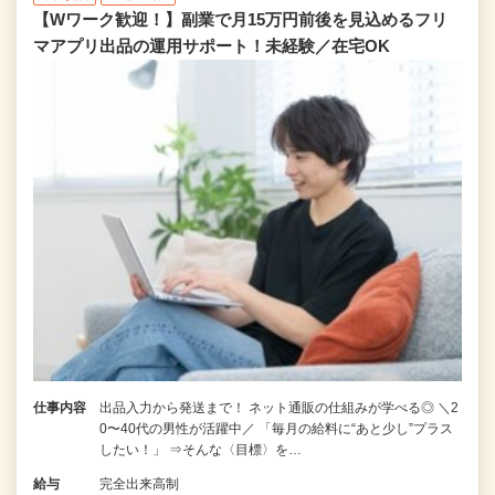
【Wワーク歓迎！】副業で月15万円前後を見込めるフリ
マアプリ出品の運用サポート！未経験／在宅OK
仕事内容
出品入力から発送まで！ ネット通販の仕組みが学べる◎ ＼2
0〜40代の男性が活躍中／ 「毎月の給料に“あと少し”プラス
したい！」 ⇒そんな〈目標〉を…
給与
完全出来高制