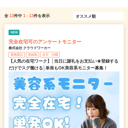
13
1
-
13
全
件中
件を表示
NEW
完全在宅可のアンケートモニター
株式会社 クラウドワーカー
業務委託
登録制
在宅・内職
【人気の在宅ワーク】│当日に謝礼をお支払い★登録する
だけでスグ働ける│単発もOK美容系モニター募集！