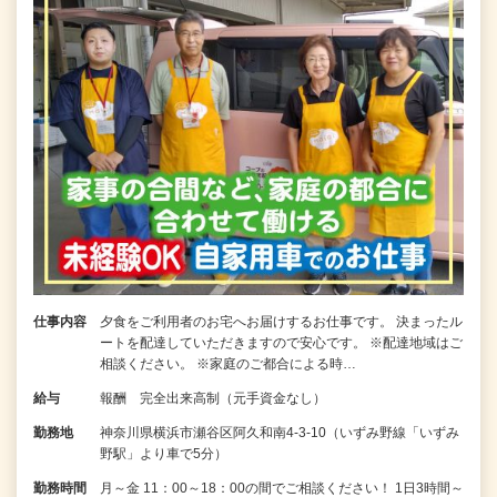
仕事内容
夕食をご利用者のお宅へお届けするお仕事です。 決まったル
ートを配達していただきますので安心です。 ※配達地域はご
相談ください。 ※家庭のご都合による時…
給与
報酬 完全出来高制（元手資金なし）
勤務地
神奈川県横浜市瀬谷区阿久和南4-3-10（いずみ野線「いずみ
野駅」より車で5分）
勤務時間
月～金 11：00～18：00の間でご相談ください！ 1日3時間～