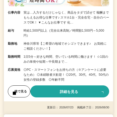
仕事内容
実は…入力するだけじゃなく、商品をタダで試せて 報酬まで
もらえるお得な仕事です♪ スマホ1台・完全在宅・自分のペー
スでOK！ ▼こんなお仕事です 化…
給与
時給1,500円以上（完全出来高制／時間額1,500円～5,000
円）
勤務地
神奈川県等【ご希望の地域でオシゴトできます♪ お気軽に
ご相談ください！】
勤務時間
1日5分～好きな時間、空いている時間に働けます！ ☆1回の
みの単発や短期～中長期まで…
応募資格
◎PC・スマートフォンをお持ちの方（※アンケートに必要
なため） ◎未経験者大歓迎！ ◎20代、30代、40代、50代の
女性の登録多数 ◎年齢不問
詳細を見る
後で見る
更新日： 2026/07/23 掲載終了日： 2026/08/30