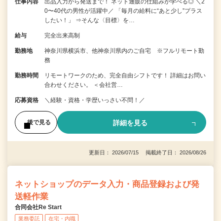
仕事内容
出品入力から発送まで！ ネット通販の仕組みが学べる◎ ＼2
0〜40代の男性が活躍中／ 「毎月の給料に“あと少し”プラス
したい！」 ⇒そんな〈目標〉を…
給与
完全出来高制
勤務地
神奈川県横浜市、他神奈川県内のご自宅 ※フルリモート勤
務
勤務時間
リモートワークのため、完全自由シフトです！ 詳細はお問い
合わせください。 ＜会社営…
応募資格
＼経験・資格・学歴いっさい不問！／
詳細を見る
後で見る
更新日： 2026/07/15 掲載終了日： 2026/08/26
ネットショップのデータ入力・商品登録および発
送軽作業
合同会社Re Start
業務委託
在宅・内職