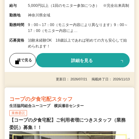
給与
5,000円以上（1回のモニター参加につき） ※完全出来高制
勤務地
神奈川県全域
勤務時間
9：00～17：00（モニター内容により異なります）9：00～
17：00（モニター内容によ…
応募資格
治験未経験OK 18歳以上であれば初めての方も安心して始
められます！
詳細を見る
後で見る
更新日： 2026/07/21 掲載終了日： 2026/11/13
コープの夕食宅配スタッフ
生活協同組合ユーコープ 横浜瀬谷センター
業務委託
【コープの夕食宅配】ご利用者増につきスタッフ（業務
委託）募集！！