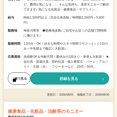
ど、費用が気になる…」 そんな気持ち、美容モニターで解決
できます♪ 気になる化粧品・健康食品・サプリメン…
給与
時給1,500円以上（完全出来高制／時間額1,500円～5,000
円）
勤務地
神奈川県等 ◆勤務地多数♪ご自宅やお近くの店舗で間時間
に働けます♪
勤務時間
1日5分～OK！好きな時間やスキマ時間でサクッと♪ ☆1日の
み～中長期まで幅広く大歓迎♪…
応募資格
未経験OK＆年齢不問！夏休みの1回きり・単発も大歓迎！ ★
会社員・派遣社員・契約社員・個人事業主・パート・アルバ
イト・主婦（夫）・フリーターなど、20代～50代…
詳細を見る
後で見る
更新日： 2026/08/05 掲載終了日： 2026/08/30
健康食品・化粧品・治験等のモニター
株式会社SOUKEN