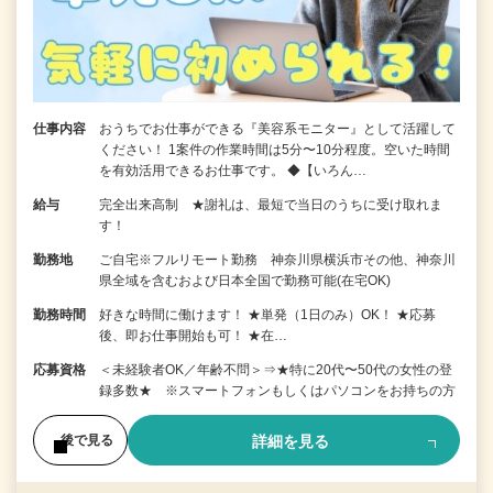
仕事内容
おうちでお仕事ができる『美容系モニター』として活躍して
ください！ 1案件の作業時間は5分〜10分程度。空いた時間
を有効活用できるお仕事です。 ◆【いろん…
給与
完全出来高制 ★謝礼は、最短で当日のうちに受け取れま
す！
勤務地
ご自宅※フルリモート勤務 神奈川県横浜市その他、神奈川
県全域を含むおよび日本全国で勤務可能(在宅OK)
勤務時間
好きな時間に働けます！ ★単発（1日のみ）OK！ ★応募
後、即お仕事開始も可！ ★在…
応募資格
＜未経験者OK／年齢不問＞⇒★特に20代〜50代の女性の登
録多数★ ※スマートフォンもしくはパソコンをお持ちの方
詳細を見る
後で見る