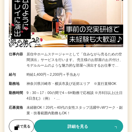
仕事内容
居住中ホームステージャーとして「住みながら売るための空
間演出」サービスを行います。 売主様のお部屋のお片付け、
モデルルームのような魅力的な部屋へ演出するお仕事で…
給与
時給1,400円～2,200円＋手当あり
勤務地
神奈川県川崎市・横浜市及び近郊エリア ※直行直帰OK
勤務時間
9：30～17：00の間で4～6H勤務で応相談 ※月8日以上(土日
4日含む) （例） ・…
応募資格
未経験OK！20代～40代の女性スタッフ活躍中♪Wワーク・副
業・扶養範囲内勤務もOK！
詳細を見る
後で見る