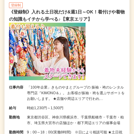
登録制
《登録制》入れる土日祝だけ&週1日～OK！着付けや着物
の知識もイチから学べる♪【東京エリア】
仕事内容
「100年企業」きものやまとグループの 振袖・袴のレンタル
専門店『KIMONO＆』。 お客様が振袖・袴を選ぶサポートを
お願いします。 ★店舗や周辺エリアで行われ…
給与
時給1,230円～1,500円
勤務地
東京都渋谷区、神奈川県横浜市、千葉県船橋市・千葉市・柏
市、埼玉県大宮市の店舗ほか・都下周辺エリアの催事会場
勤務時間
9：00～18：00(実働8時間) ※日により相談可能 ★土日祝