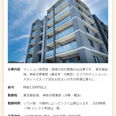
仕事内容
マンション管理員・清掃の代行業務のお仕事です。 東京都全
域、神奈川県東部（横浜市・川崎市）エリアのマンションに
スポットで入って頂きお住まいの方の快適な暮らし…
給与
時給1,330円以上
勤務地
東京都全域、 神奈川県東部（川崎・横浜）
勤務時間
シフト制 ※物件によってシフトは異なります。 1日3時間
～OK ☆シフト申請は、勤…