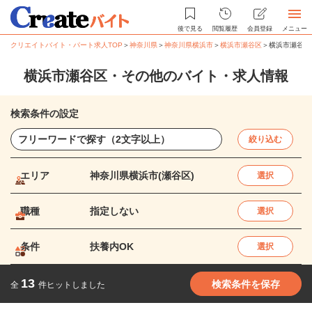
後で見る
閲覧履歴
会員登録
メニュー
クリエイトバイト・パート求人TOP
＞
神奈川県
＞
神奈川県横浜市
＞
横浜市瀬谷区
＞
横浜市瀬谷区
横浜市瀬谷区・その他のバイト・求人情報
検索条件の設定
絞り込む
エリア
神奈川県横浜市(瀬谷区)
選択
職種
指定しない
選択
条件
扶養内OK
選択
13
検索条件を保存
全
件ヒットしました