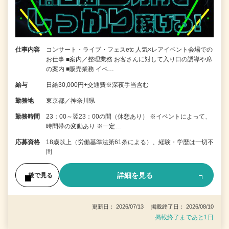
仕事内容
コンサート・ライブ・フェスetc 人気×レアイベント会場での
お仕事 ■案内／整理業務 お客さんに対して入り口の誘導や席
の案内 ■販売業務 イベ…
給与
日給30,000円+交通費※深夜手当含む
勤務地
東京都／神奈川県
勤務時間
23：00～翌23：00の間（休憩あり） ※イベントによって、
時間帯の変動あり ※一定…
応募資格
18歳以上（労働基準法第61条による）、経験・学歴は一切不
問
詳細を見る
後で見る
更新日： 2026/07/13 掲載終了日： 2026/08/10
掲載終了まであと1日