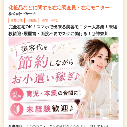
化粧品などに関する在宅調査員・在宅モニター
株式会社ビサーチ
業務委託
登録制
在宅・内職
完全在宅OK！スマホで出来る美容モニター大募集！未経
験歓迎♪履歴書・面接不要でスグに働ける！@神奈川
仕事内容
「このコスメ、自分の肌に合うかな？」「試してみたいけ