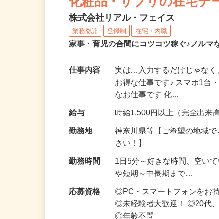
化粧品・サプリの在宅デ
株式会社リアル・フェイス
業務委託
登録制
在宅・内職
家事・育児の合間にコツコツ稼ぐ♪ノルマ
仕事内容
実は…入力するだけじゃなく
お得な仕事です♪ スマホ1台
なお仕事です 化…
給与
時給1,500円以上（完全出来高
勤務地
神奈川県等【ご希望の地域で
さい！】
勤務時間
1日5分～好きな時間、空い
や短期～中長期まで…
応募資格
◎PC・スマートフォンをお