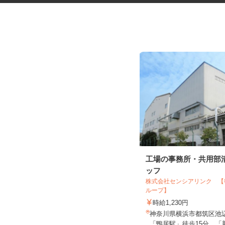
コープの夕食宅配スタッフ
工場の事務所・共用部
ッフ
生活協同組合ユーコープ 横浜西部セン
ター
株式会社センシアリンク 
ループ】
報酬 完全出来高制（元手資金な
し）
時給1,230円
神奈川県横浜市戸塚区上矢部町2083-
神奈川県横浜市都筑区池