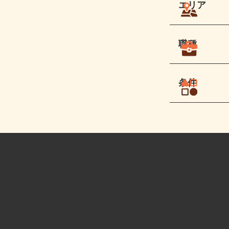
エリア
職種
条件