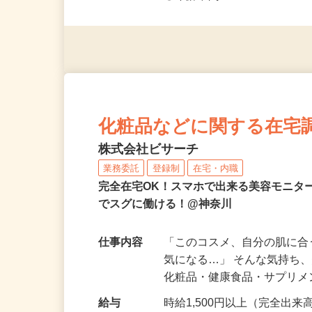
◎未経験者大歓迎！ ◎20代
◎年齢不問
化粧品などに関する在宅
株式会社ビサーチ
業務委託
登録制
在宅・内職
完全在宅OK！スマホで出来る美容モニタ
でスグに働ける！@神奈川
仕事内容
「このコスメ、自分の肌に
気になる…」 そんな気持ち
化粧品・健康食品・サプリ