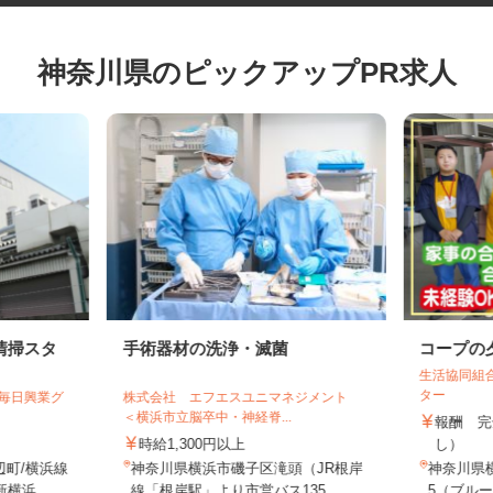
神奈川県のピックアップPR求人
清掃スタ
手術器材の洗浄・滅菌
コープ
生活協同
ター
【毎日興業グ
株式会社 エフエスユニマネジメント
＜横浜市立脳卒中・神経脊...
報酬 
時給1,300円以上
し）
辺町/横浜線
神奈川県横浜市磯子区滝頭（JR根岸
神奈川