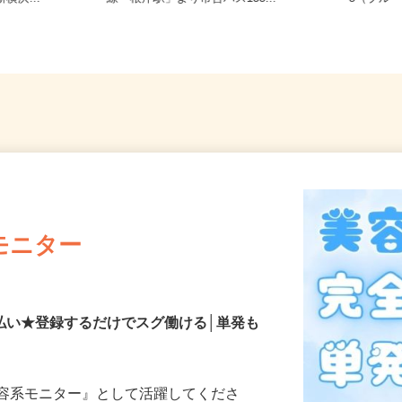
横浜...
線「根岸駅」より市営バス135...
5（ブル
モニター
払い★登録するだけでスグ働ける│単発も