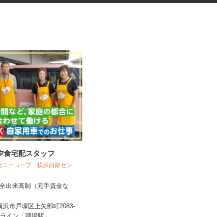
の夕食宅配スタッフ
工場の事務所・共用部清掃スタ
ッフ
組合ユーコープ 横浜西部セン
株式会社センシアリンク 【毎日興業グ
ループ】
完全出来高制（元手資金な
時給1,230円
県横浜市戸塚区上矢部町2083-
神奈川県横浜市都筑区池辺町/横浜線