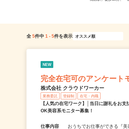
5（ブルーライン「踊場駅」...
「鴨居駅」徒歩15分、「新
全
5
件中
1
-
5
件を表示
NEW
完全在宅可のアンケート
株式会社 クラウドワーカー
業務委託
登録制
在宅・内職
【人気の在宅ワーク】│当日に謝礼をお支
OK美容系モニター募集！