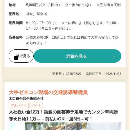
給与
5,000円以上（1回のモニター参加につき） ※完全出来高制
勤務地
神奈川県全域
勤務時間
9：00～17：00（モニター内容により異なります）9：00～
17：00（モニター内容によ…
応募資格
治験未経験OK 18歳以上であれば初めての方も安心して始
められます！
詳細を見る
後で見る
更新日： 2026/07/21 掲載終了日： 2026/11/13
大手ゼネコン現場の交通誘導警備員
木口総合保全株式会社
アルバイト
パート
入社祝い金12万！話題の園芸博予定地でカンタン車両誘
導★日給1.1万～＋前払いOK・週3日～可！