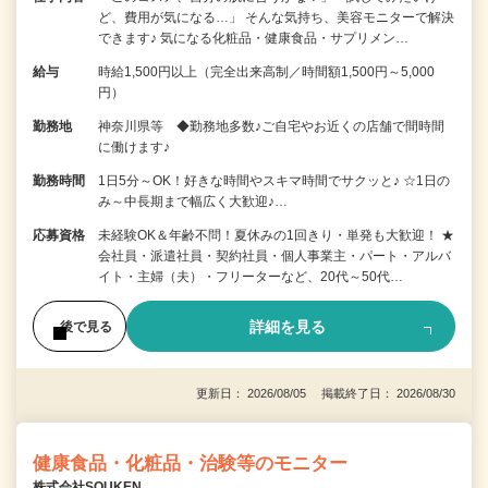
ど、費用が気になる…」 そんな気持ち、美容モニターで解決
できます♪ 気になる化粧品・健康食品・サプリメン…
給与
時給1,500円以上（完全出来高制／時間額1,500円～5,000
円）
勤務地
神奈川県等 ◆勤務地多数♪ご自宅やお近くの店舗で間時間
に働けます♪
勤務時間
1日5分～OK！好きな時間やスキマ時間でサクッと♪ ☆1日の
み～中長期まで幅広く大歓迎♪…
応募資格
未経験OK＆年齢不問！夏休みの1回きり・単発も大歓迎！ ★
会社員・派遣社員・契約社員・個人事業主・パート・アルバ
イト・主婦（夫）・フリーターなど、20代～50代…
詳細を見る
後で見る
更新日： 2026/08/05 掲載終了日： 2026/08/30
健康食品・化粧品・治験等のモニター
株式会社SOUKEN