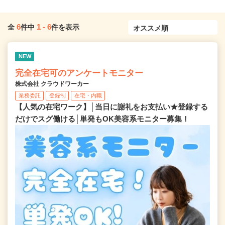
6
1
-
6
全
件中
件を表示
NEW
完全在宅可のアンケートモニター
株式会社 クラウドワーカー
業務委託
登録制
在宅・内職
【人気の在宅ワーク】│当日に謝礼をお支払い★登録する
だけでスグ働ける│単発もOK美容系モニター募集！