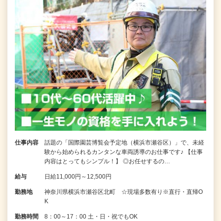
仕事内容
話題の「国際園芸博覧会予定地（横浜市瀬谷区）」で、未経
験から始められるカンタンな車両誘導のお仕事です♪ 【仕事
内容はとってもシンプル！】 ◎お任せするの…
給与
日給11,000円～12,500円
勤務地
神奈川県横浜市瀬谷区北町 ☆現場多数有り※直行・直帰O
K
勤務時間
8：00～17：00 土・日・祝でもOK