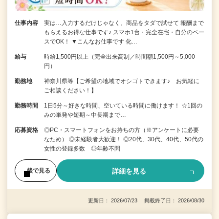
仕事内容
実は…入力するだけじゃなく、商品をタダで試せて 報酬まで
もらえるお得な仕事です♪ スマホ1台・完全在宅・自分のペー
スでOK！ ▼こんなお仕事です 化…
給与
時給1,500円以上（完全出来高制／時間額1,500円～5,000
円）
勤務地
神奈川県等【ご希望の地域でオシゴトできます♪ お気軽に
ご相談ください！】
勤務時間
1日5分～好きな時間、空いている時間に働けます！ ☆1回の
みの単発や短期～中長期まで…
応募資格
◎PC・スマートフォンをお持ちの方（※アンケートに必要
なため） ◎未経験者大歓迎！ ◎20代、30代、40代、50代の
女性の登録多数 ◎年齢不問
詳細を見る
後で見る
更新日： 2026/07/23 掲載終了日： 2026/08/30