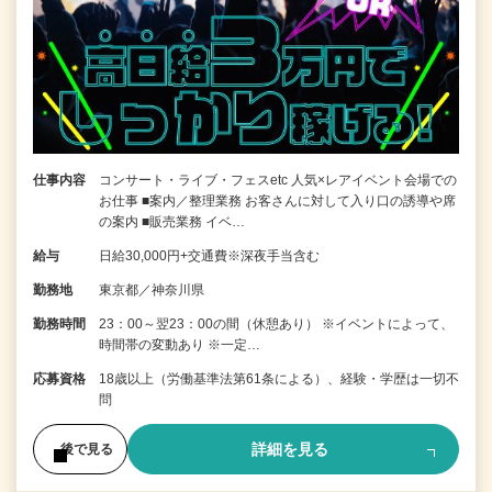
仕事内容
コンサート・ライブ・フェスetc 人気×レアイベント会場での
お仕事 ■案内／整理業務 お客さんに対して入り口の誘導や席
の案内 ■販売業務 イベ…
給与
日給30,000円+交通費※深夜手当含む
勤務地
東京都／神奈川県
勤務時間
23：00～翌23：00の間（休憩あり） ※イベントによって、
時間帯の変動あり ※一定…
応募資格
18歳以上（労働基準法第61条による）、経験・学歴は一切不
問
詳細を見る
後で見る