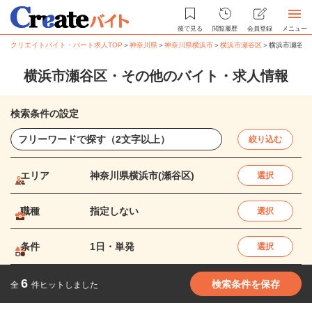
後で見る
閲覧履歴
会員登録
メニュー
クリエイトバイト・パート求人TOP
＞
神奈川県
＞
神奈川県横浜市
＞
横浜市瀬谷区
＞
横浜市瀬谷区
横浜市瀬谷区・その他のバイト・求人情報
検索条件の設定
絞り込む
エリア
神奈川県横浜市(瀬谷区)
選択
職種
指定しない
選択
条件
1日・単発
選択
6
検索条件を保存
全
件ヒットしました