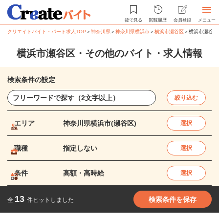
後で見る
閲覧履歴
会員登録
メニュー
クリエイトバイト・パート求人TOP
＞
神奈川県
＞
神奈川県横浜市
＞
横浜市瀬谷区
＞
横浜市瀬谷区
横浜市瀬谷区・その他のバイト・求人情報
検索条件の設定
絞り込む
エリア
神奈川県横浜市(瀬谷区)
選択
職種
指定しない
選択
条件
高額・高時給
選択
13
検索条件を保存
全
件ヒットしました