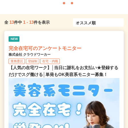
13
1
-
13
全
件中
件を表示
NEW
完全在宅可のアンケートモニター
株式会社 クラウドワーカー
業務委託
登録制
在宅・内職
【人気の在宅ワーク】│当日に謝礼をお支払い★登録する
だけでスグ働ける│単発もOK美容系モニター募集！