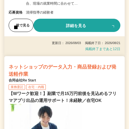
合、現場の就業時間に合わせて…
応募資格
清掃指導の経験者
詳細を見る
後で見る
更新日： 2026/08/03 掲載終了日： 2026/08/21
掲載終了まであと12日
ネットショップのデータ入力・商品登録および発
送軽作業
合同会社Re Start
業務委託
在宅・内職
【Wワーク歓迎！】副業で月15万円前後を見込めるフリ
マアプリ出品の運用サポート！未経験／在宅OK