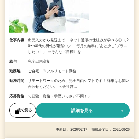
仕事内容
出品入力から発送まで！ ネット通販の仕組みが学べる◎ ＼2
0〜40代の男性が活躍中／ 「毎月の給料に“あと少し”プラス
したい！」 ⇒そんな〈目標〉を…
給与
完全出来高制
勤務地
ご自宅 ※フルリモート勤務
勤務時間
リモートワークのため、完全自由シフトです！ 詳細はお問い
合わせください。 ＜会社営…
応募資格
＼経験・資格・学歴いっさい不問！／
詳細を見る
後で見る
更新日： 2026/07/17 掲載終了日： 2026/08/26