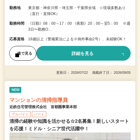
勤務地
東京都・神奈川県・埼玉県・千葉県全域 ☆現場多数あり
（直行・直帰OK）
勤務時間
《日勤》08：00～17：00 《夜勤》20：00～翌5：00 ※週
3日〜勤務O…
応募資格
18歳以上（警備業法による※例外事由2号）、未経験OK！
詳細を見る
後で見る
更新日： 2026/07/22 掲載終了日： 2026/09/05
NEW
マンションの清掃指導員
近鉄住宅管理株式会社 首都圏事業本部
アルバイト
パート
清掃の経験や知識を活かせる☆2名募集！新しいスタート
を応援！ミドル・シニア世代活躍中！