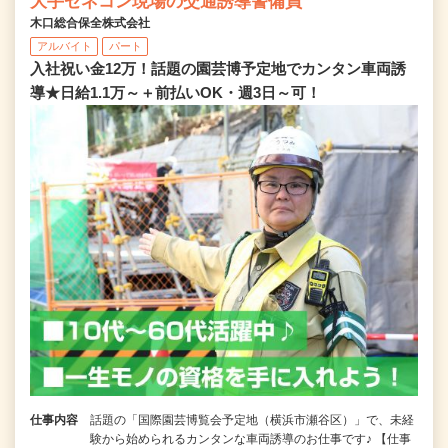
大手ゼネコン現場の交通誘導警備員
木口総合保全株式会社
アルバイト
パート
入社祝い金12万！話題の園芸博予定地でカンタン車両誘
導★日給1.1万～＋前払いOK・週3日～可！
仕事内容
話題の「国際園芸博覧会予定地（横浜市瀬谷区）」で、未経
験から始められるカンタンな車両誘導のお仕事です♪ 【仕事