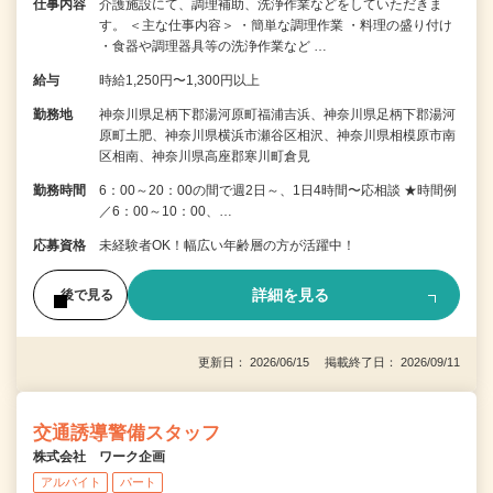
仕事内容
介護施設にて、調理補助、洗浄作業などをしていただきま
す。 ＜主な仕事内容＞ ・簡単な調理作業 ・料理の盛り付け
・食器や調理器具等の洗浄作業など …
給与
時給1,250円〜1,300円以上
勤務地
神奈川県足柄下郡湯河原町福浦吉浜、神奈川県足柄下郡湯河
原町土肥、神奈川県横浜市瀬谷区相沢、神奈川県相模原市南
区相南、神奈川県高座郡寒川町倉見
勤務時間
6：00～20：00の間で週2日～、1日4時間〜応相談 ★時間例
／6：00～10：00、…
応募資格
未経験者OK！幅広い年齢層の方が活躍中！
詳細を見る
後で見る
更新日： 2026/06/15 掲載終了日： 2026/09/11
交通誘導警備スタッフ
株式会社 ワーク企画
アルバイト
パート