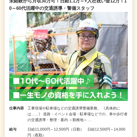
未経験から月収30万可！日給1.1万～+入社祝い金12万！1
0～60代活躍中の交通誘導・警備スタッフ
仕事内容
工事現場や駐車場などの交通誘導警備業務。 《具体的に
は……》 道路・イベント会場・駐車場などでの、車や歩行者
の交通誘導・整理・案内 ＜勤務地＞ …
給与
日給11,000円～12,500円（日勤） 日給12,500円～14,000
円（夜勤）