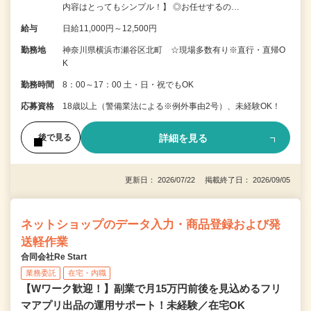
内容はとってもシンプル！】 ◎お任せするの…
給与
日給11,000円～12,500円
勤務地
神奈川県横浜市瀬谷区北町 ☆現場多数有り※直行・直帰O
K
勤務時間
8：00～17：00 土・日・祝でもOK
応募資格
18歳以上（警備業法による※例外事由2号）、未経験OK！
詳細を見る
後で見る
更新日： 2026/07/22 掲載終了日： 2026/09/05
ネットショップのデータ入力・商品登録および発
送軽作業
合同会社Re Start
業務委託
在宅・内職
【Wワーク歓迎！】副業で月15万円前後を見込めるフリ
マアプリ出品の運用サポート！未経験／在宅OK