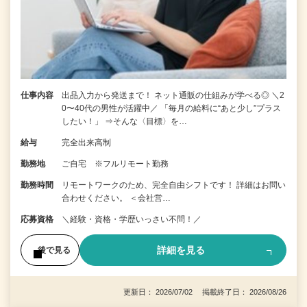
仕事内容
出品入力から発送まで！ ネット通販の仕組みが学べる◎ ＼2
0〜40代の男性が活躍中／ 「毎月の給料に“あと少し”プラス
したい！」 ⇒そんな〈目標〉を…
給与
完全出来高制
勤務地
ご自宅 ※フルリモート勤務
勤務時間
リモートワークのため、完全自由シフトです！ 詳細はお問い
合わせください。 ＜会社営…
応募資格
＼経験・資格・学歴いっさい不問！／
詳細を見る
後で見る
更新日： 2026/07/02 掲載終了日： 2026/08/26