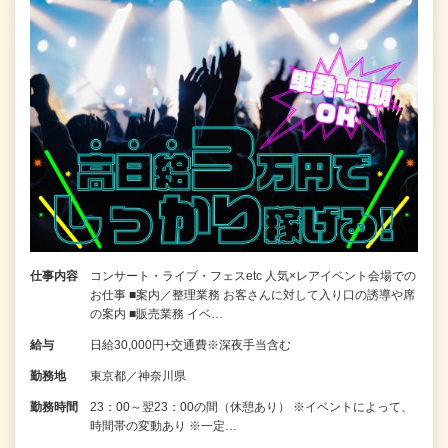
仕事内容
コンサート・ライブ・フェスetc 人気×レアイベント会場での
お仕事 ■案内／整理業務 お客さんに対して入り口の誘導や席
の案内 ■販売業務 イベ…
給与
日給30,000円+交通費※深夜手当含む
勤務地
東京都／神奈川県
勤務時間
23：00～翌23：00の間（休憩あり） ※イベントによって、
時間帯の変動あり ※一定…