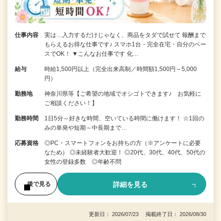
仕事内容
実は…入力するだけじゃなく、商品をタダで試せて 報酬まで
もらえるお得な仕事です♪ スマホ1台・完全在宅・自分のペー
スでOK！ ▼こんなお仕事です 化…
給与
時給1,500円以上（完全出来高制／時間額1,500円～5,000
円）
勤務地
神奈川県等【ご希望の地域でオシゴトできます♪ お気軽に
ご相談ください！】
勤務時間
1日5分～好きな時間、空いている時間に働けます！ ☆1回の
みの単発や短期～中長期まで…
応募資格
◎PC・スマートフォンをお持ちの方（※アンケートに必要
なため） ◎未経験者大歓迎！ ◎20代、30代、40代、50代の
女性の登録多数 ◎年齢不問
詳細を見る
後で見る
更新日： 2026/07/23 掲載終了日： 2026/08/30