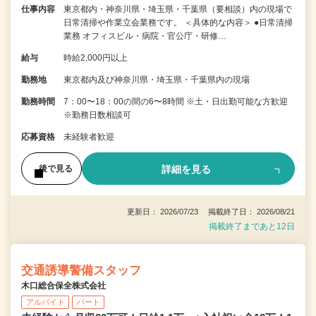
仕事内容
東京都内・神奈川県・埼玉県・千葉県（要相談）内の現場で
日常清掃や作業立会業務です。 ＜具体的な内容＞ ●日常清掃
業務 オフィスビル・病院・官公庁・研修…
給与
時給2,000円以上
勤務地
東京都内及び神奈川県・埼玉県・千葉県内の現場
勤務時間
7：00〜18：00の間の6〜8時間 ※土・日出勤可能な方歓迎
※勤務日数相談可
応募資格
未経験者歓迎
詳細を見る
後で見る
更新日： 2026/07/23 掲載終了日： 2026/08/21
掲載終了まであと12日
交通誘導警備スタッフ
木口総合保全株式会社
アルバイト
パート