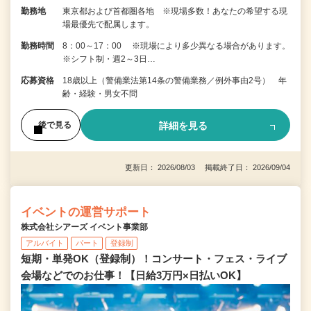
勤務地
東京都および首都圏各地 ※現場多数！あなたの希望する現
場最優先で配属します。
勤務時間
8：00～17：00 ※現場により多少異なる場合があります。
※シフト制・週2～3日…
応募資格
18歳以上（警備業法第14条の警備業務／例外事由2号） 年
齢・経験・男女不問
詳細を見る
後で見る
更新日： 2026/08/03 掲載終了日： 2026/09/04
イベントの運営サポート
株式会社シアーズ イベント事業部
アルバイト
パート
登録制
短期・単発OK（登録制）！コンサート・フェス・ライブ
会場などでのお仕事！【日給3万円×日払いOK】