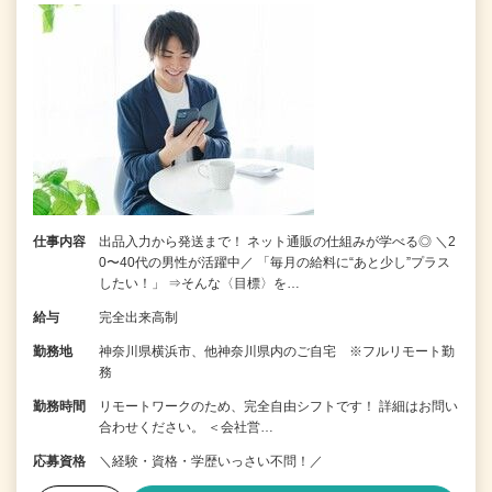
仕事内容
出品入力から発送まで！ ネット通販の仕組みが学べる◎ ＼2
0〜40代の男性が活躍中／ 「毎月の給料に“あと少し”プラス
したい！」 ⇒そんな〈目標〉を…
給与
完全出来高制
勤務地
神奈川県横浜市、他神奈川県内のご自宅 ※フルリモート勤
務
勤務時間
リモートワークのため、完全自由シフトです！ 詳細はお問い
合わせください。 ＜会社営…
応募資格
＼経験・資格・学歴いっさい不問！／