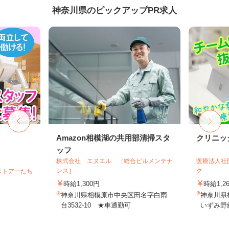
神奈川県のピックアップPR求人
フ
Amazon相模湖の共用部清掃スタ
クリニッ
ッフ
株式会社 エヌエル ［総合ビルメンテナ
医療法人社
ンス］
ク
ストアーたち
時給1,300円
時給1,2
神奈川県相模原市中央区田名字白雨
神奈川県横
台3532-10 ★車通勤可
いずみ野線