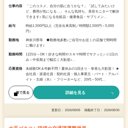
仕事内容
「このコスメ、自分の肌に合うかな？」「試してみたいけ
ど、費用が気になる…」 そんな気持ち、美容モニターで解決
できます♪ 気になる化粧品・健康食品・サプリメン…
給与
時給1,500円以上（完全出来高制／時間額1,500円～5,000
円）
勤務地
神奈川県等 ◆勤務地多数♪ご自宅やお近くの店舗で間時間
に働けます♪
勤務時間
1日5分～OK！好きな時間やスキマ時間でサクッと♪ ☆1日の
み～中長期まで幅広く大歓迎♪…
応募資格
未経験OK＆年齢不問！夏休みの1回きり・単発も大歓迎！ ★
会社員・派遣社員・契約社員・個人事業主・パート・アルバ
イト・主婦（夫）・フリーターなど、20代～50代…
詳細を見る
後で見る
更新日： 2026/08/05 掲載終了日： 2026/08/30