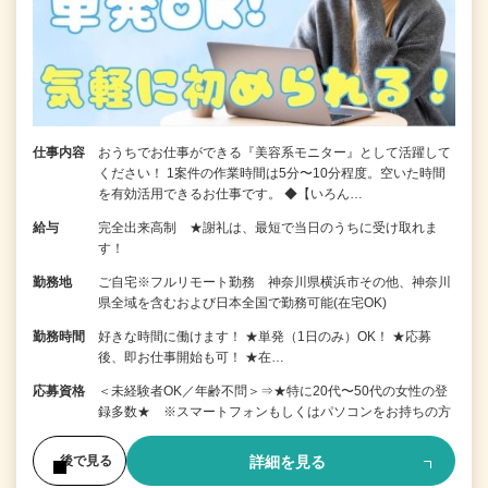
仕事内容
おうちでお仕事ができる『美容系モニター』として活躍して
ください！ 1案件の作業時間は5分〜10分程度。空いた時間
を有効活用できるお仕事です。 ◆【いろん…
給与
完全出来高制 ★謝礼は、最短で当日のうちに受け取れま
す！
勤務地
ご自宅※フルリモート勤務 神奈川県横浜市その他、神奈川
県全域を含むおよび日本全国で勤務可能(在宅OK)
勤務時間
好きな時間に働けます！ ★単発（1日のみ）OK！ ★応募
後、即お仕事開始も可！ ★在…
応募資格
＜未経験者OK／年齢不問＞⇒★特に20代〜50代の女性の登
録多数★ ※スマートフォンもしくはパソコンをお持ちの方
詳細を見る
後で見る