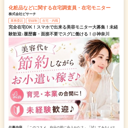
化粧品などに関する在宅調査員・在宅モニター
株式会社ビサーチ
業務委託
登録制
在宅・内職
完全在宅OK！スマホで出来る美容モニター大募集！未経
験歓迎♪履歴書・面接不要でスグに働ける！@神奈川
仕事内容
「このコスメ、自分の肌に合うかな？」「試してみたいけ