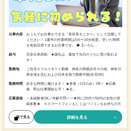
仕事内容
おうちでお仕事ができる『美容系モニター』として活躍して
ください！ 1案件の作業時間は5分〜10分程度。空いた時間
を有効活用できるお仕事です。 ◆【いろん…
給与
完全出来高制 ★謝礼は、最短で当日のうちに受け取れま
す！
勤務地
ご自宅※フルリモート勤務 神奈川県横浜市その他、神奈川
県全域を含むおよび日本全国で勤務可能(在宅OK)
勤務時間
好きな時間に働けます！ ★単発（1日のみ）OK！ ★応募
後、即お仕事開始も可！ ★在…
応募資格
＜未経験者OK／年齢不問＞⇒★特に20代〜50代の女性の登
録多数★ ※スマートフォンもしくはパソコンをお持ちの方
詳細を見る
後で見る