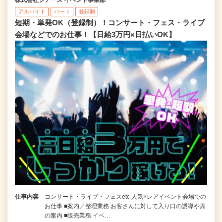
アルバイト
パート
登録制
短期・単発OK（登録制）！コンサート・フェス・ライブ
会場などでのお仕事！【日給3万円×日払いOK】
仕事内容
コンサート・ライブ・フェスetc 人気×レアイベント会場での
お仕事 ■案内／整理業務 お客さんに対して入り口の誘導や席
の案内 ■販売業務 イベ…