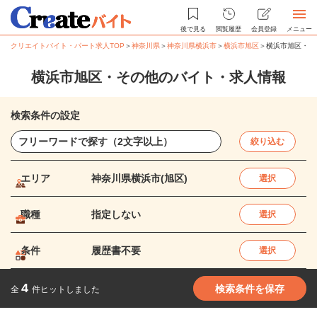
後で見る
閲覧履歴
会員登録
メニュー
クリエイトバイト・パート求人TOP
＞
神奈川県
＞
神奈川県横浜市
＞
横浜市旭区
＞
横浜市旭区・そ
横浜市旭区・その他のバイト・求人情報
検索条件の設定
絞り込む
エリア
神奈川県横浜市(旭区)
選択
職種
指定しない
選択
条件
履歴書不要
選択
4
検索条件を保存
全
件ヒットしました