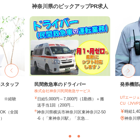
神奈川県のピックアップPR求人
務スタッフ
民間救急車のドライバー
発券機部
株式会社神奈川民間救急サービス
UTエージェ
以上 ※経験
日給5,000円～7,000円（1勤務）＋搬
CU《JVVP1C
送手当1回（200円...
時給1,4
OK（全国
神奈川県横浜市神奈川区東神奈川2-50
し）
-6（「東神奈川駅」「京急...
神奈川