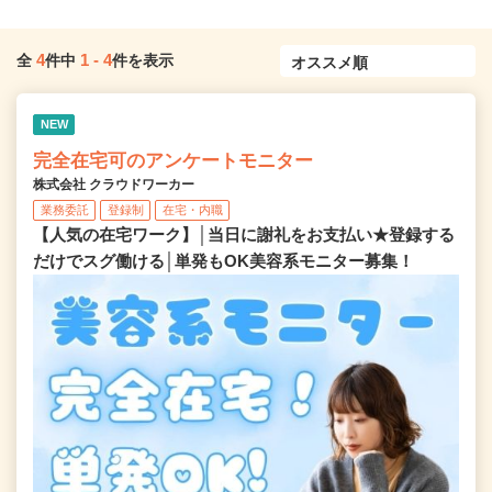
4
1
-
4
全
件中
件を表示
NEW
完全在宅可のアンケートモニター
株式会社 クラウドワーカー
業務委託
登録制
在宅・内職
【人気の在宅ワーク】│当日に謝礼をお支払い★登録する
だけでスグ働ける│単発もOK美容系モニター募集！