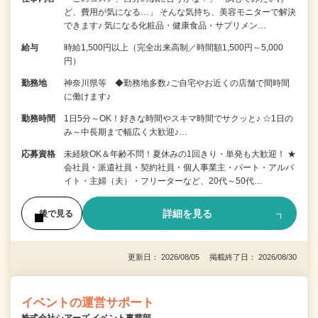
ど、費用が気になる…」 そんな気持ち、美容モニターで解決
できます♪ 気になる化粧品・健康食品・サプリメン…
給与
時給1,500円以上（完全出来高制／時間額1,500円～5,000
円）
勤務地
神奈川県等 ◆勤務地多数♪ご自宅やお近くの店舗で間時間
に働けます♪
勤務時間
1日5分～OK！好きな時間やスキマ時間でサクッと♪ ☆1日の
み～中長期まで幅広く大歓迎♪…
応募資格
未経験OK＆年齢不問！夏休みの1回きり・単発も大歓迎！ ★
会社員・派遣社員・契約社員・個人事業主・パート・アルバ
イト・主婦（夫）・フリーターなど、20代～50代…
詳細を見る
後で見る
更新日： 2026/08/05 掲載終了日： 2026/08/30
イベントの運営サポート
株式会社シアーズ イベント事業部