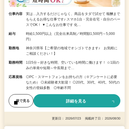
仕事内容
実は…入力するだけじゃなく、商品をタダで試せて 報酬まで
もらえるお得な仕事です♪ スマホ1台・完全在宅・自分のペー
スでOK！ ▼こんなお仕事です 化…
給与
時給1,500円以上（完全出来高制／時間額1,500円～5,000
円）
勤務地
神奈川県等【ご希望の地域でオシゴトできます♪ お気軽に
ご相談ください！】
勤務時間
1日5分～好きな時間、空いている時間に働けます！ ☆1回の
みの単発や短期～中長期まで…
応募資格
◎PC・スマートフォンをお持ちの方（※アンケートに必要
なため） ◎未経験者大歓迎！ ◎20代、30代、40代、50代の
女性の登録多数 ◎年齢不問
詳細を見る
後で見る
更新日： 2026/07/23 掲載終了日： 2026/08/30