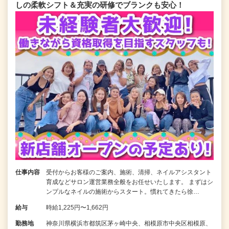
しの柔軟シフト＆充実の研修でブランクも安心！
仕事内容
受付からお客様のご案内、施術、清掃、ネイルアシスタント
育成などサロン運営業務全般をお任せいたします。 まずはシ
ンプルなネイルの施術からスタート。慣れてきたら徐…
給与
時給1,225円〜1,662円
勤務地
神奈川県横浜市都筑区茅ヶ崎中央、相模原市中央区相模原、