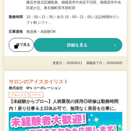
横浜市港北区綱島東、相模原市中央区千代田、相模原市中央
区星が丘、東京都町田市原町田
勤務時間
10：00～21：00／全日 10：00～21：00／左記時間内でシ
フト制 シフト…
応募資格
無資格・未経験OK
詳細を見る
後で見る
更新日： 2026/05/11 掲載終了日： 2026/09/25
サロンのアイスタイリスト
株式会社 M‘s コーポレーション
アルバイト
パート
【未経験からプロへ】人柄重視の採用◎研修は勤務時間
内！座り仕事＆土日休み可で、無理なく美容を仕事に。