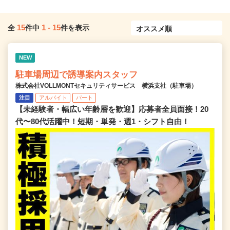
15
1
-
15
全
件中
件を表示
NEW
駐車場周辺で誘導案内スタッフ
株式会社VOLLMONTセキュリティサービス 横浜支社（駐車場）
注目
アルバイト
パート
【未経験者・幅広い年齢層を歓迎】応募者全員面接！20
代〜80代活躍中！短期・単発・週1・シフト自由！