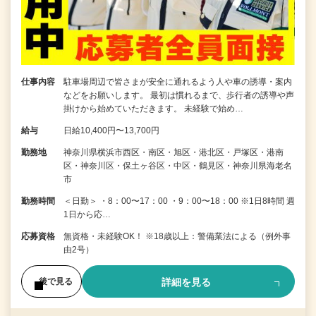
仕事内容
駐車場周辺で皆さまが安全に通れるよう人や車の誘導・案内
などをお願いします。 最初は慣れるまで、歩行者の誘導や声
掛けから始めていただきます。 未経験で始め…
給与
日給10,400円〜13,700円
勤務地
神奈川県横浜市西区・南区・旭区・港北区・戸塚区・港南
区・神奈川区・保土ヶ谷区・中区・鶴見区・神奈川県海老名
市
勤務時間
＜日勤＞ ・8：00〜17：00 ・9：00〜18：00 ※1日8時間 週
1日から応…
応募資格
無資格・未経験OK！ ※18歳以上：警備業法による（例外事
由2号）
詳細を見る
後で見る