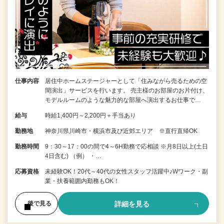
仕事内容
居住中ホームステージャーとして「住みながら売るための空
間演出」サービスを行います。 売主様のお部屋のお片付け、
モデルルームのような魅力的な部屋へ演出するお仕事で…
給与
時給1,400円～2,200円＋手当あり
勤務地
神奈川県川崎市・横浜市及び近郊エリア ※直行直帰OK
勤務時間
9：30～17：00の間で4～6H勤務で応相談 ※月8日以上(土日
4日含む) （例） ・…
応募資格
未経験OK！20代～40代の女性スタッフ活躍中♪Wワーク・副
業・扶養範囲内勤務もOK！
詳細を見る
後で見る