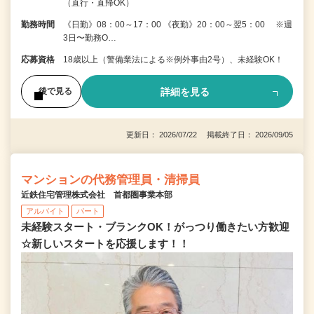
（直行・直帰OK）
勤務時間
《日勤》08：00～17：00 《夜勤》20：00～翌5：00 ※週
3日〜勤務O…
応募資格
18歳以上（警備業法による※例外事由2号）、未経験OK！
詳細を見る
後で見る
更新日： 2026/07/22 掲載終了日： 2026/09/05
マンションの代務管理員・清掃員
近鉄住宅管理株式会社 首都圏事業本部
アルバイト
パート
未経験スタート・ブランクOK！がっつり働きたい方歓迎
☆新しいスタートを応援します！！