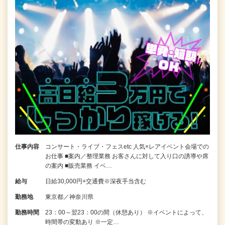
仕事内容
コンサート・ライブ・フェスetc 人気×レアイベント会場での
お仕事 ■案内／整理業務 お客さんに対して入り口の誘導や席
の案内 ■販売業務 イベ…
給与
日給30,000円+交通費※深夜手当含む
勤務地
東京都／神奈川県
勤務時間
23：00～翌23：00の間（休憩あり） ※イベントによって、
時間帯の変動あり ※一定…