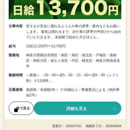
仕事内容
皆さまが安全に通れるよう人や車の誘導・案内などをお願い
します。 最初は慣れるまで、歩行者の誘導や声掛けから始め
ていただきます。 未経験で始めた方がほとん…
給与
日給12,200円〜13,700円
勤務地
神奈川県横浜市西区・南区・旭区・港北区・戸塚区・港南
区・神奈川区・保土ヶ谷区・中区・鶴見区・神奈川県海老名
市
勤務時間
＜夜勤＞ ・20：00〜翌5：00 ・21：00〜翌6：00（シフト
制） ※1日8時…
応募資格
無資格・未経験OK！ ※18歳以上：警備業法による（例外事
由2号）
詳細を見る
後で見る
更新日： 2026/07/31 掲載終了日： 2026/08/08