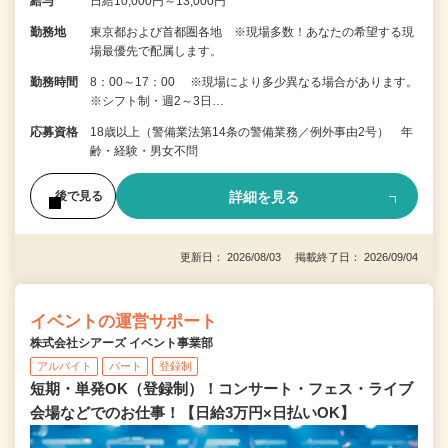
給与
日給10,000円～13,000円
勤務地
東京都および首都圏各地 ※現場多数！あなたの希望する現
場最優先で配属します。
勤務時間
8：00～17：00 ※現場により多少異なる場合があります。
※シフト制・週2～3日…
応募資格
18歳以上（警備業法第14条の警備業務／例外事由2号） 年
齢・経験・男女不問
詳細を見る
後で見る
更新日： 2026/08/03 掲載終了日： 2026/09/04
イベントの運営サポート
株式会社シアーズ イベント事業部
アルバイト
パート
登録制
短期・単発OK（登録制）！コンサート・フェス・ライブ
会場などでのお仕事！【日給3万円×日払いOK】