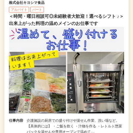
株式会社キヨシマ食品
アルバイト
パート
＜時間・曜日相談可◎未経験者大歓迎！選べるシフト ♪＞
出来上がった料理の温めメインのお仕事です
仕事内容
介護施設の厨房での盛り付けや湯せん作業、洗い場など。
【具体的には】 ・ご飯を炊く ・汁物を作る ・レトルト惣菜
パックを湯せんや専用オーブンで温めて…