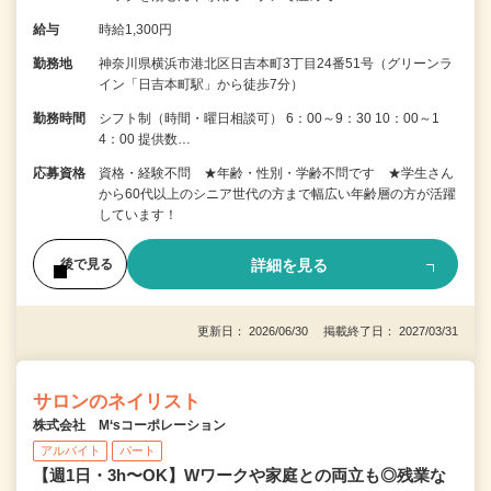
給与
時給1,300円
勤務地
神奈川県横浜市港北区日吉本町3丁目24番51号（グリーンラ
イン「日吉本町駅」から徒歩7分）
勤務時間
シフト制（時間・曜日相談可） 6：00～9：30 10：00～1
4：00 提供数…
応募資格
資格・経験不問 ★年齢・性別・学齢不問です ★学生さん
から60代以上のシニア世代の方まで幅広い年齢層の方が活躍
しています！
詳細を見る
後で見る
更新日： 2026/06/30 掲載終了日： 2027/03/31
サロンのネイリスト
株式会社 M‘sコーポレーション
アルバイト
パート
【週1日・3h〜OK】Wワークや家庭との両立も◎残業な