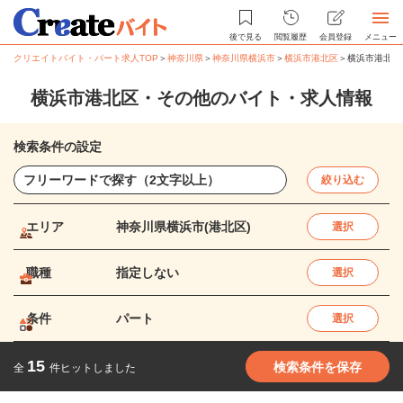
後で見る
閲覧履歴
会員登録
メニュー
クリエイトバイト・パート求人TOP
＞
神奈川県
＞
神奈川県横浜市
＞
横浜市港北区
＞
横浜市港北区
横浜市港北区・その他のバイト・求人情報
検索条件の設定
絞り込む
エリア
神奈川県横浜市(港北区)
選択
職種
指定しない
選択
条件
パート
選択
15
検索条件を保存
全
件ヒットしました