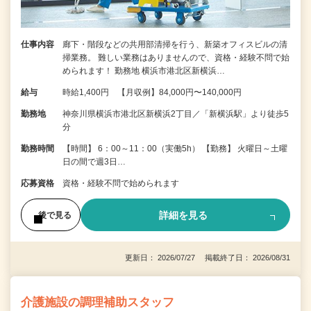
仕事内容
廊下・階段などの共用部清掃を行う、新築オフィスビルの清
掃業務。 難しい業務はありませんので、資格・経験不問で始
められます！ 勤務地 横浜市港北区新横浜…
給与
時給1,400円 【月収例】84,000円〜140,000円
勤務地
神奈川県横浜市港北区新横浜2丁目／「新横浜駅」より徒歩5
分
勤務時間
【時間】 6：00～11：00（実働5h） 【勤務】 火曜日～土曜
日の間で週3日…
応募資格
資格・経験不問で始められます
詳細を見る
後で見る
更新日： 2026/07/27 掲載終了日： 2026/08/31
介護施設の調理補助スタッフ