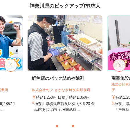
神奈川県のピックアップPR求人
ー
鮮魚店のパック詰めや陳列
商業施設
株式会社東
営業所
株式会社旬 ／ さかなや旬 矢向駅前店
所
時給1,250円 日祝／時給1,350円
時給1,2
857-1
神奈川県横浜市鶴見区矢向6-6-23 食
神奈川県
..
品館あおば内（JR南武線...
「戸塚駅