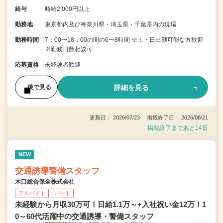
給与
時給2,000円以上
勤務地
東京都内及び神奈川県・埼玉県・千葉県内の現場
勤務時間
7：00〜18：00の間の6〜8時間 ※土・日出勤可能な方歓迎
※勤務日数相談可
応募資格
未経験者歓迎
詳細を見る
後で見る
更新日： 2026/07/23 掲載終了日： 2026/08/21
掲載終了まであと14日
NEW
交通誘導警備スタッフ
木口総合保全株式会社
アルバイト
パート
未経験から月収30万可！日給1.1万～+入社祝い金12万！1
0～60代活躍中の交通誘導・警備スタッフ