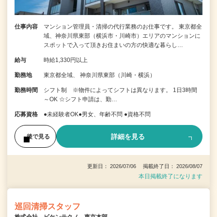
仕事内容
マンション管理員・清掃の代行業務のお仕事です。 東京都全
域、神奈川県東部（横浜市・川崎市）エリアのマンションに
スポットで入って頂きお住まいの方の快適な暮らし…
給与
時給1,330円以上
勤務地
東京都全域、 神奈川県東部（川崎・横浜）
勤務時間
シフト制 ※物件によってシフトは異なります。 1日3時間
～OK ☆シフト申請は、勤…
応募資格
●未経験者OK●男女、年齢不問 ●資格不問
詳細を見る
後で見る
更新日： 2026/07/06 掲載終了日： 2026/08/07
本日掲載終了になります
巡回清掃スタッフ
株式会社 ビケンテクノ 東京本部