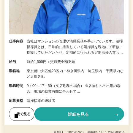
仕事内容
当社はマンションの管理や清掃業務を手がけています。清掃
指導員とは、日常的に担当している清掃員を現地にて研修・
指導していただいたり、定期的に行われる定期清掃の立ち…
給与
時給1,500円＋交通費全額支給
勤務地
東京都中央区他23区内・神奈川県内・埼玉県内・千葉県内な
ど近郊各地
勤務時間
9：00～17：50（支店勤務の場合） ※各物件への出勤の場
合、現場の就業時間に合わせて…
応募資格
清掃指導の経験者
詳細を見る
後で見る
更新日： 2026/07/28 掲載終了日： 2026/08/07