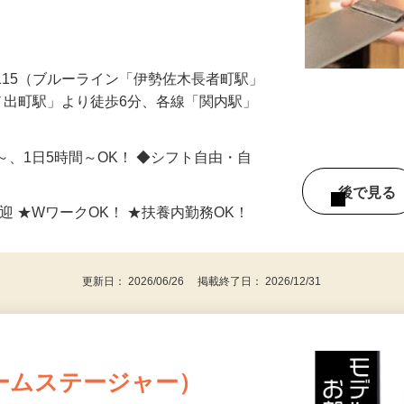
ッチンなどをお願いします。 ＜受付・案
-115（ブルーライン「伊勢佐木長者町駅」
ノ出町駅」より徒歩6分、各線「関内駅」
日～、1日5時間～OK！ ◆シフト自由・自
後で見
迎 ★WワークOK！ ★扶養内勤務OK！
更新日： 2026/06/26 掲載終了日： 2026/12/31