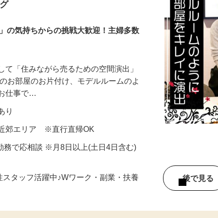
ームステージャー）
ング
き」の気持ちからの挑戦大歓迎！主婦多数
として「住みながら売るための空間演出」
様のお部屋のお片付け、モデルルームのよ
るお仕事で…
当あり
近郊エリア ※直行直帰OK
6H勤務で応相談 ※月8日以上(土日4日含む)
女性スタッフ活躍中♪Wワーク・副業・扶養
後で見