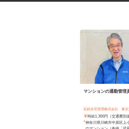
さがみ信用金庫での清掃スタッ
マンションの通勤管理
フ
株式会社東海ビルメンテナス 小田原支
店
近鉄住宅管理株式会社 東
時給1,300円以上
時給1,300円（交通費
神奈川県足柄下郡箱根町仙石原176
神奈川県川崎市中原区上