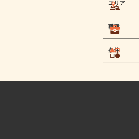
エリア
職種
条件