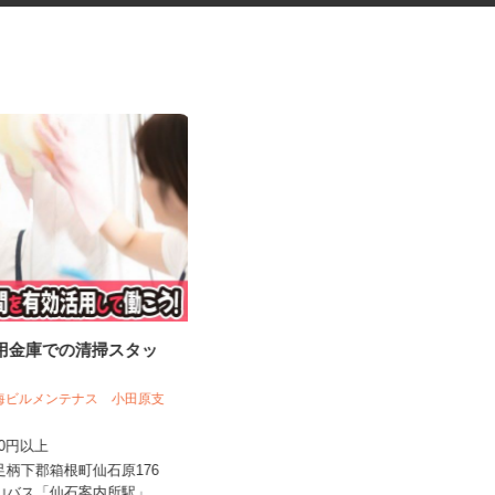
信用金庫での清掃スタッ
マンションの通勤管理員
東海ビルメンテナス 小田原支
近鉄住宅管理株式会社 東京支店
,300円以上
時給1,300円（交通費別途）
県足柄下郡箱根町仙石原176
神奈川県川崎市中原区上小田中7丁目