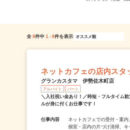
（箱根登山バス「仙石案内所駅」...
のマンション（各線「武蔵
全
8
件中
1
-
8
件を表示
ネットカフェの店内スタ
グランカスタマ 伊勢佐木町店
アルバイト
パート
＼入社祝い金あり！／時短・フルタイム
ルが身に付くお仕事です！
仕事内容
ネットカフェでの受付・案内