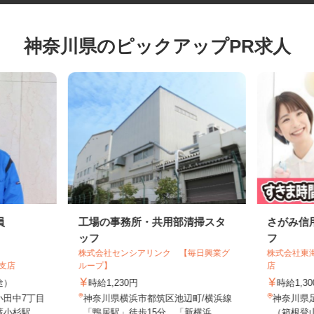
神奈川県のピックアップPR求人
員
工場の事務所・共用部清掃スタ
さがみ
ッフ
フ
株式会社センシアリンク 【毎日興業グ
株式会社
京支店
ループ】
店
別途）
時給1,230円
時給1
小田中7丁目
神奈川県横浜市都筑区池辺町/横浜線
神奈川