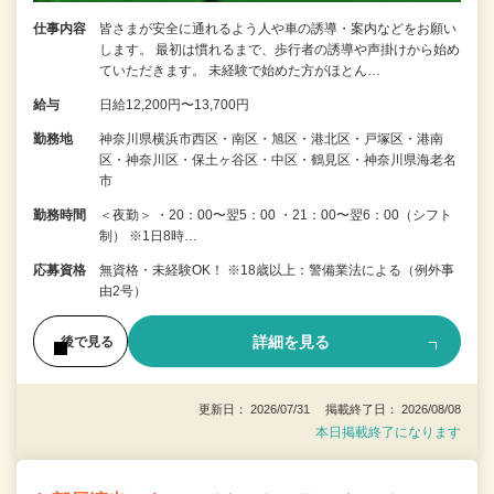
仕事内容
皆さまが安全に通れるよう人や車の誘導・案内などをお願い
します。 最初は慣れるまで、歩行者の誘導や声掛けから始め
ていただきます。 未経験で始めた方がほとん…
給与
日給12,200円〜13,700円
勤務地
神奈川県横浜市西区・南区・旭区・港北区・戸塚区・港南
区・神奈川区・保土ヶ谷区・中区・鶴見区・神奈川県海老名
市
勤務時間
＜夜勤＞ ・20：00〜翌5：00 ・21：00〜翌6：00（シフト
制） ※1日8時…
応募資格
無資格・未経験OK！ ※18歳以上：警備業法による（例外事
由2号）
詳細を見る
後で見る
更新日： 2026/07/31 掲載終了日： 2026/08/08
本日掲載終了になります