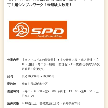
可！超シンプルワーク！未経験大歓迎！
仕事内容
【オフィスビルの警備員】 ▼主な仕事内容 ・出入管理 ・立
哨 ・巡回 ・モニター監視 ・防災センター業務 仕事内容の変
更範囲：変更なし
給与
日給10,239円〜19,306円
勤務地
神奈川県横浜市中区
勤務時間
（毎日） 9：00〜翌9：00 （平日） 19：00〜翌8：00 （土
日祝） 21：…
応募資格
※18歳以上：警備業法による（例外事由2号）