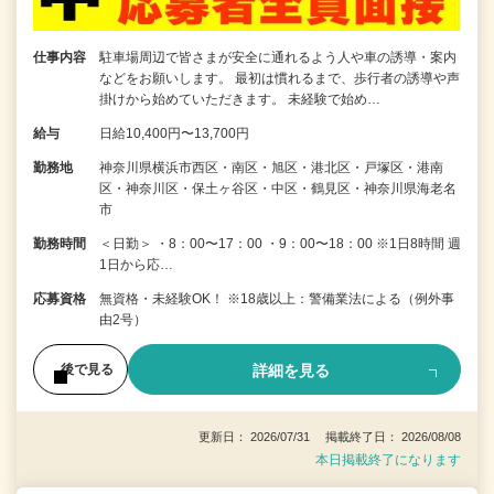
仕事内容
駐車場周辺で皆さまが安全に通れるよう人や車の誘導・案内
などをお願いします。 最初は慣れるまで、歩行者の誘導や声
掛けから始めていただきます。 未経験で始め…
給与
日給10,400円〜13,700円
勤務地
神奈川県横浜市西区・南区・旭区・港北区・戸塚区・港南
区・神奈川区・保土ヶ谷区・中区・鶴見区・神奈川県海老名
市
勤務時間
＜日勤＞ ・8：00〜17：00 ・9：00〜18：00 ※1日8時間 週
1日から応…
応募資格
無資格・未経験OK！ ※18歳以上：警備業法による（例外事
由2号）
詳細を見る
後で見る
更新日： 2026/07/31 掲載終了日： 2026/08/08
本日掲載終了になります