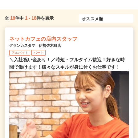
18
1
-
18
全
件中
件を表示
ネットカフェの店内スタッフ
グランカスタマ 伊勢佐木町店
アルバイト
パート
＼入社祝い金あり！／時短・フルタイム歓迎！好きな時
間で働けます！様々なスキルが身に付くお仕事です！