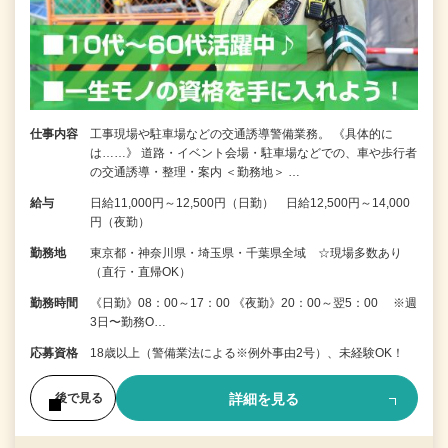
仕事内容
工事現場や駐車場などの交通誘導警備業務。 《具体的に
は……》 道路・イベント会場・駐車場などでの、車や歩行者
の交通誘導・整理・案内 ＜勤務地＞ …
給与
日給11,000円～12,500円（日勤） 日給12,500円～14,000
円（夜勤）
勤務地
東京都・神奈川県・埼玉県・千葉県全域 ☆現場多数あり
（直行・直帰OK）
勤務時間
《日勤》08：00～17：00 《夜勤》20：00～翌5：00 ※週
3日〜勤務O…
応募資格
18歳以上（警備業法による※例外事由2号）、未経験OK！
詳細を見る
後で見る