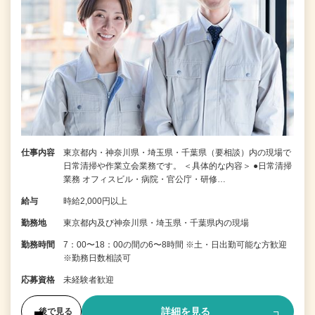
仕事内容
東京都内・神奈川県・埼玉県・千葉県（要相談）内の現場で
日常清掃や作業立会業務です。 ＜具体的な内容＞ ●日常清掃
業務 オフィスビル・病院・官公庁・研修…
給与
時給2,000円以上
勤務地
東京都内及び神奈川県・埼玉県・千葉県内の現場
勤務時間
7：00〜18：00の間の6〜8時間 ※土・日出勤可能な方歓迎
※勤務日数相談可
応募資格
未経験者歓迎
詳細を見る
後で見る