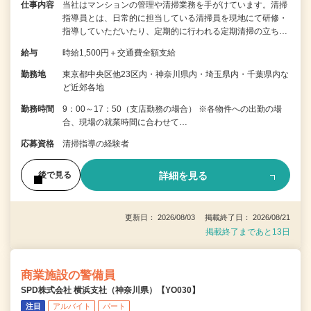
仕事内容
当社はマンションの管理や清掃業務を手がけています。清掃
指導員とは、日常的に担当している清掃員を現地にて研修・
指導していただいたり、定期的に行われる定期清掃の立ち…
給与
時給1,500円＋交通費全額支給
勤務地
東京都中央区他23区内・神奈川県内・埼玉県内・千葉県内な
ど近郊各地
勤務時間
9：00～17：50（支店勤務の場合） ※各物件への出勤の場
合、現場の就業時間に合わせて…
応募資格
清掃指導の経験者
詳細を見る
後で見る
更新日： 2026/08/03 掲載終了日： 2026/08/21
掲載終了まであと13日
商業施設の警備員
SPD株式会社 横浜支社（神奈川県）【YO030】
注目
アルバイト
パート