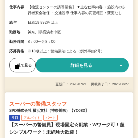
仕事内容
【物流センターの誘導業務】 ▼主な仕事内容 ・施設内の歩
行者安全確保 ・交通誘導 仕事内容の変更範囲：変更なし
給与
日給19,892円以上
勤務地
神奈川県横浜市中区
勤務時間
8：00〜翌8：00
応募資格
※18歳以上：警備業法による（例外事由2号）
詳細を見る
後で見る
更新日： 2026/07/21 掲載終了日： 2026/08/27
スーパーの警備スタッフ
SPD株式会社 横浜支社（神奈川県）【YO083】
注目
アルバイト
パート
【スーパーの警備員】現場固定☆副業・Wワーク可！超
シンプルワーク！未経験大歓迎！