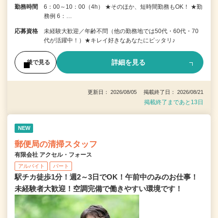
勤務時間
6：00～10：00（4h） ★そのほか、短時間勤務もOK！ ★勤
務例 6：…
応募資格
未経験大歓迎／年齢不問（他の勤務地では50代・60代・70
代が活躍中！）★キレイ好きなあなたにピッタリ♪
詳細を見る
後で見る
更新日： 2026/08/05 掲載終了日： 2026/08/21
掲載終了まであと13日
NEW
郵便局の清掃スタッフ
有限会社 アクセル・フォース
アルバイト
パート
駅チカ徒歩1分！週2～3日でOK！午前中のみのお仕事！
未経験者大歓迎！空調完備で働きやすい環境です！