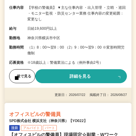
仕事内容
【学校の警備員】 ▼主な仕事内容 ・出入管理 ・立哨 ・巡回
・モニター監視 ・防災センター業務 仕事内容の変更範囲：
変更なし
給与
日給19,600円以上
勤務地
神奈川県横浜市中区
勤務時間
（1）8：00〜翌8：00 （2）9：00〜翌9：00 ※変形時間労
働制
応募資格
※18歳以上：警備業法による（例外事由2号）
詳細を見る
後で見る
更新日： 2026/07/22 掲載終了日： 2026/08/27
オフィスビルの警備員
SPD株式会社 横浜支社（神奈川県）【YO022】
注目
アルバイト
パート
【オフィスビルの警備員】現場固定☆副業・Wワーク