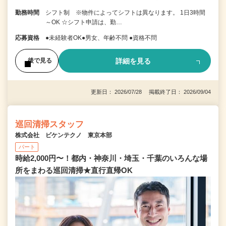
勤務時間
シフト制 ※物件によってシフトは異なります。 1日3時間
～OK ☆シフト申請は、勤…
応募資格
●未経験者OK●男女、年齢不問 ●資格不問
詳細を見る
後で見る
更新日： 2026/07/28 掲載終了日： 2026/09/04
巡回清掃スタッフ
株式会社 ビケンテクノ 東京本部
パート
時給2,000円〜！都内・神奈川・埼玉・千葉のいろんな場
所をまわる巡回清掃★直行直帰OK