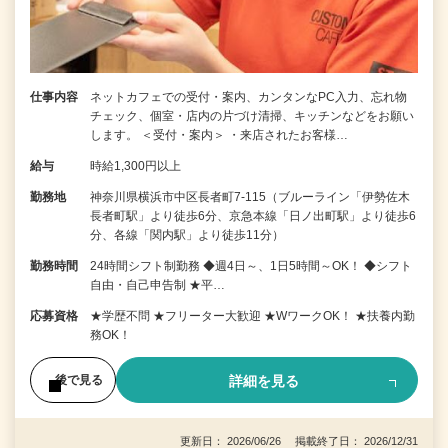
仕事内容
ネットカフェでの受付・案内、カンタンなPC入力、忘れ物
チェック、個室・店内の片づけ清掃、キッチンなどをお願い
します。 ＜受付・案内＞ ・来店されたお客様…
給与
時給1,300円以上
勤務地
神奈川県横浜市中区長者町7-115（ブルーライン「伊勢佐木
長者町駅」より徒歩6分、京急本線「日ノ出町駅」より徒歩6
分、各線「関内駅」より徒歩11分）
勤務時間
24時間シフト制勤務 ◆週4日～、1日5時間～OK！ ◆シフト
自由・自己申告制 ★平…
応募資格
★学歴不問 ★フリーター大歓迎 ★WワークOK！ ★扶養内勤
務OK！
詳細を見る
後で見る
更新日： 2026/06/26 掲載終了日： 2026/12/31