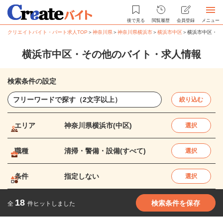
後で見る
閲覧履歴
会員登録
メニュー
クリエイトバイト・パート求人TOP
＞
神奈川県
＞
神奈川県横浜市
＞
横浜市中区
＞
横浜市中区・そ
横浜市中区・その他のバイト・求人情報
検索条件の設定
絞り込む
エリア
神奈川県横浜市(中区)
選択
職種
清掃・警備・設備(すべて)
選択
条件
指定しない
選択
18
検索条件を保存
全
件ヒットしました