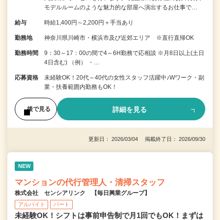
モデルルームのような魅力的な部屋へ演出するお仕事で…
給与
時給1,400円～2,200円＋手当あり
勤務地
神奈川県川崎市・横浜市及び近郊エリア ※直行直帰OK
勤務時間
9：30～17：00の間で4～6H勤務で応相談 ※月8日以上(土日
4日含む) （例） ・…
応募資格
未経験OK！20代～40代の女性スタッフ活躍中♪Wワーク・副
業・扶養範囲内勤務もOK！
詳細を見る
後で見る
更新日： 2026/03/04 掲載終了日： 2026/09/30
NEW
マンションの代行管理人・清掃スタッフ
株式会社 センシアリンク 【毎日興業グループ】
アルバイト
パート
未経験OK！シフトは事前申告制で月1回でもOK！まずは