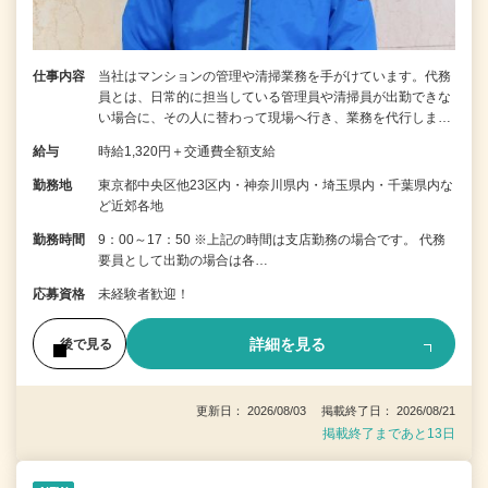
仕事内容
当社はマンションの管理や清掃業務を手がけています。代務
員とは、日常的に担当している管理員や清掃員が出勤できな
い場合に、その人に替わって現場へ行き、業務を代行しま…
給与
時給1,320円＋交通費全額支給
勤務地
東京都中央区他23区内・神奈川県内・埼玉県内・千葉県内な
ど近郊各地
勤務時間
9：00～17：50 ※上記の時間は支店勤務の場合です。 代務
要員として出勤の場合は各…
応募資格
未経験者歓迎！
詳細を見る
後で見る
更新日： 2026/08/03 掲載終了日： 2026/08/21
掲載終了まであと13日