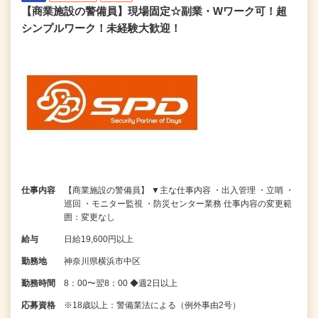
【商業施設の警備員】現場固定☆副業・Wワーク可！超
シンプルワーク！未経験大歓迎！
仕事内容
【商業施設の警備員】 ▼主な仕事内容 ・出入管理 ・立哨 ・
巡回 ・モニター監視 ・防災センター業務 仕事内容の変更範
囲：変更なし
給与
日給19,600円以上
勤務地
神奈川県横浜市中区
勤務時間
8：00〜翌8：00 ◆週2日以上
応募資格
※18歳以上：警備業法による（例外事由2号）