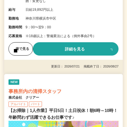
囲：変更なし
給与
日給19,892円以上
勤務地
神奈川県横浜市中区
勤務時間
9：00〜翌9：00
応募資格
※18歳以上：警備業法による（例外事由2号）
詳細を見る
後で見る
更新日： 2026/07/21 掲載終了日： 2026/08/27
NEW
事務所内の清掃スタッフ
株式会社 クリアー
アルバイト
パート
【お掃除｜1人作業】平日5日！土日祝休！朝6時～10時！
年齢問わず活躍できるお仕事です♪