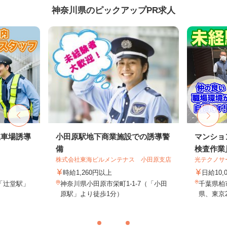
神奈川県のピックアップPR求人
駐車場誘導
小田原駅地下商業施設での誘導警
マンショ
備
検査作業
株式会社東海ビルメンテナス 小田原支店
光テクノサ
時給1,260円以上
日給10,
「辻堂駅」
神奈川県小田原市栄町1-1-7（「小田
千葉県柏
原駅」より徒歩1分）
県、東京2