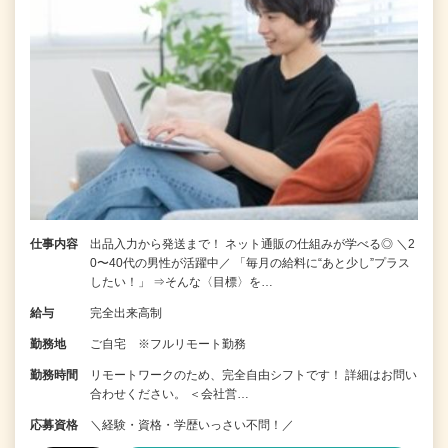
仕事内容
出品入力から発送まで！ ネット通販の仕組みが学べる◎ ＼2
0〜40代の男性が活躍中／ 「毎月の給料に“あと少し”プラス
したい！」 ⇒そんな〈目標〉を…
給与
完全出来高制
勤務地
ご自宅 ※フルリモート勤務
勤務時間
リモートワークのため、完全自由シフトです！ 詳細はお問い
合わせください。 ＜会社営…
応募資格
＼経験・資格・学歴いっさい不問！／