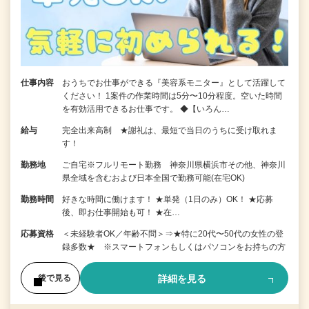
仕事内容
おうちでお仕事ができる『美容系モニター』として活躍して
ください！ 1案件の作業時間は5分〜10分程度。空いた時間
を有効活用できるお仕事です。 ◆【いろん…
給与
完全出来高制 ★謝礼は、最短で当日のうちに受け取れま
す！
勤務地
ご自宅※フルリモート勤務 神奈川県横浜市その他、神奈川
県全域を含むおよび日本全国で勤務可能(在宅OK)
勤務時間
好きな時間に働けます！ ★単発（1日のみ）OK！ ★応募
後、即お仕事開始も可！ ★在…
応募資格
＜未経験者OK／年齢不問＞⇒★特に20代〜50代の女性の登
録多数★ ※スマートフォンもしくはパソコンをお持ちの方
詳細を見る
後で見る