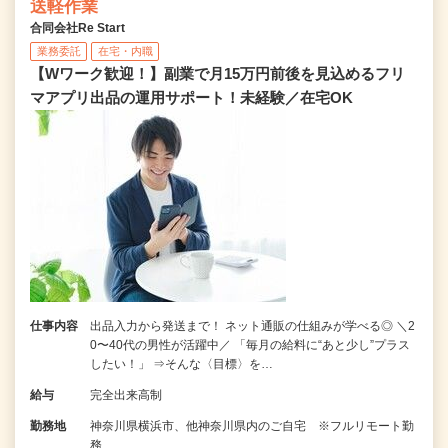
送軽作業
合同会社Re Start
業務委託
在宅・内職
【Wワーク歓迎！】副業で月15万円前後を見込めるフリ
マアプリ出品の運用サポート！未経験／在宅OK
仕事内容
出品入力から発送まで！ ネット通販の仕組みが学べる◎ ＼2
0〜40代の男性が活躍中／ 「毎月の給料に“あと少し”プラス
したい！」 ⇒そんな〈目標〉を…
給与
完全出来高制
勤務地
神奈川県横浜市、他神奈川県内のご自宅 ※フルリモート勤
務