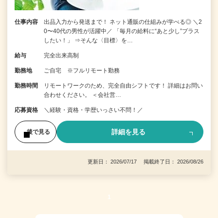
仕事内容
出品入力から発送まで！ ネット通販の仕組みが学べる◎ ＼2
0〜40代の男性が活躍中／ 「毎月の給料に“あと少し”プラス
したい！」 ⇒そんな〈目標〉を…
給与
完全出来高制
勤務地
ご自宅 ※フルリモート勤務
勤務時間
リモートワークのため、完全自由シフトです！ 詳細はお問い
合わせください。 ＜会社営…
応募資格
＼経験・資格・学歴いっさい不問！／
詳細を見る
後で見る
更新日： 2026/07/17 掲載終了日： 2026/08/26
1