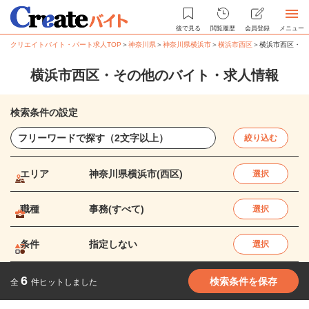
後で見る
閲覧履歴
会員登録
メニュー
クリエイトバイト・パート求人TOP
＞
神奈川県
＞
神奈川県横浜市
＞
横浜市西区
＞
横浜市西区・そ
横浜市西区・その他のバイト・求人情報
検索条件の設定
絞り込む
エリア
神奈川県横浜市(西区)
選択
職種
事務(すべて)
選択
条件
指定しない
選択
6
検索条件を保存
全
件ヒットしました