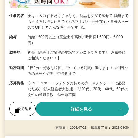
仕事内容
実は…入力するだけじゃなく、商品をタダで試せて 報酬まで
もらえるお得な仕事です♪ スマホ1台・完全在宅・自分のペー
スでOK！ ▼こんなお仕事です 化…
給与
時給1,500円以上（完全出来高制／時間額1,500円～5,000
円）
勤務地
神奈川県等【ご希望の地域でオシゴトできます♪ お気軽に
ご相談ください！】
勤務時間
1日5分～好きな時間、空いている時間に働けます！ ☆1回の
みの単発や短期～中長期まで…
応募資格
◎PC・スマートフォンをお持ちの方（※アンケートに必要
なため） ◎未経験者大歓迎！ ◎20代、30代、40代、50代の
女性の登録多数 ◎年齢不問
詳細を見る
後で見る
更新日： 2026/07/23 掲載終了日： 2026/08/30