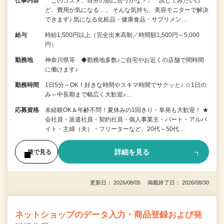
仕事内容
「このコスメ、自分の肌に合うかな？」「試してみたいけ
ど、費用が気になる…」 そんな気持ち、美容モニターで解決
できます♪ 気になる化粧品・健康食品・サプリメン…
給与
時給1,500円以上（完全出来高制／時間額1,500円～5,000
円）
勤務地
神奈川県等 ◆勤務地多数♪ご自宅やお近くの店舗で間時間
に働けます♪
勤務時間
1日5分～OK！好きな時間やスキマ時間でサクッと♪ ☆1日の
み～中長期まで幅広く大歓迎♪…
応募資格
未経験OK＆年齢不問！夏休みの1回きり・単発も大歓迎！ ★
会社員・派遣社員・契約社員・個人事業主・パート・アルバ
イト・主婦（夫）・フリーターなど、20代～50代…
詳細を見る
後で見る
更新日： 2026/08/05 掲載終了日： 2026/08/30
ネットショップのデータ入力・商品登録および発