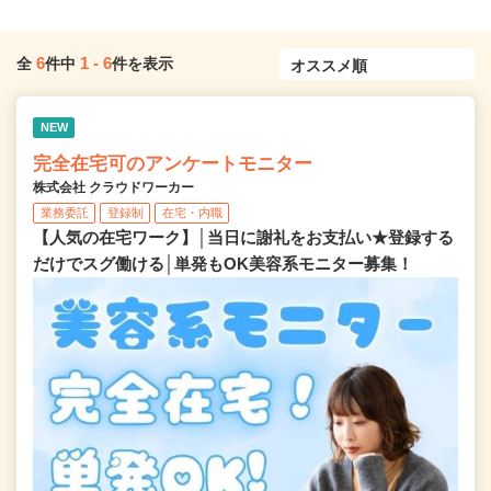
6
1
-
6
全
件中
件を表示
NEW
完全在宅可のアンケートモニター
株式会社 クラウドワーカー
業務委託
登録制
在宅・内職
【人気の在宅ワーク】│当日に謝礼をお支払い★登録する
だけでスグ働ける│単発もOK美容系モニター募集！