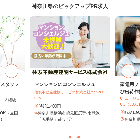
神奈川県のピックアップPR求人
務スタッフ
マンションのコンシェルジュ
家電用フ
び出荷作業
住友不動産建物サービス株式会社/hcp260
03a
UTエージェ
以上 ※経験
CU《JUXJ1C
時給1,400円
時給1,5
OK（全国
神奈川県横浜市鶴見区尻手/南武線
し）
「尻手駅」徒歩7分
神奈川