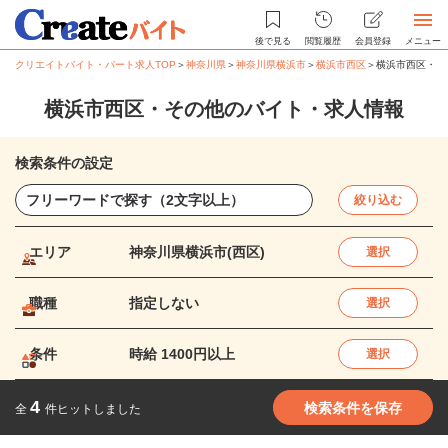
後で見る
閲覧履歴
会員登録
メニュー
クリエイトバイト・パート求人TOP
＞
神奈川県
＞
神奈川県横浜市
＞
横浜市西区
＞
横浜市西区・そ
横浜市西区・その他のバイト・求人情報
検索条件の設定
絞り込む
エリア
神奈川県横浜市(西区)
選択
職種
指定しない
選択
条件
時給 1400円以上
選択
4
検索条件を保存
全
件ヒットしました