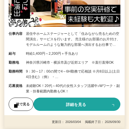
仕事内容
居住中ホームステージャーとして「住みながら売るための空
間演出」サービスを行います。 売主様のお部屋のお片付け、
モデルルームのような魅力的な部屋へ演出するお仕事で…
給与
時給1,400円～2,200円＋手当あり
勤務地
神奈川県川崎市・横浜市及び近郊エリア ※直行直帰OK
勤務時間
9：30～17：00の間で4～6H勤務で応相談 ※月8日以上(土日
4日含む) （例） ・…
応募資格
未経験OK！20代～40代の女性スタッフ活躍中♪Wワーク・副
業・扶養範囲内勤務もOK！
詳細を見る
後で見る
更新日： 2026/03/04 掲載終了日： 2026/09/30