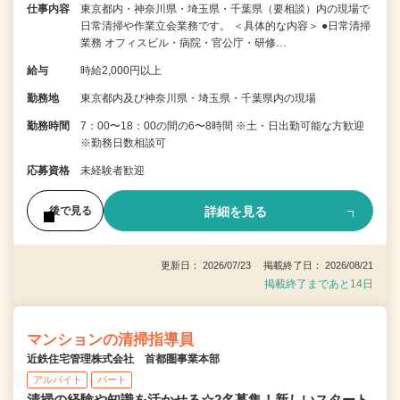
仕事内容
東京都内・神奈川県・埼玉県・千葉県（要相談）内の現場で
日常清掃や作業立会業務です。 ＜具体的な内容＞ ●日常清掃
業務 オフィスビル・病院・官公庁・研修…
給与
時給2,000円以上
勤務地
東京都内及び神奈川県・埼玉県・千葉県内の現場
勤務時間
7：00〜18：00の間の6〜8時間 ※土・日出勤可能な方歓迎
※勤務日数相談可
応募資格
未経験者歓迎
詳細を見る
後で見る
更新日： 2026/07/23 掲載終了日： 2026/08/21
掲載終了まであと14日
マンションの清掃指導員
近鉄住宅管理株式会社 首都圏事業本部
アルバイト
パート
清掃の経験や知識を活かせる☆2名募集！新しいスタート