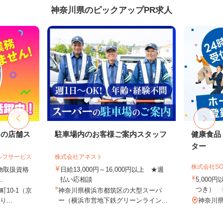
神奈川県のピックアップPR求人
ドの店舗ス
駐車場内のお客様ご案内スタッフ
健康食品
ター
ルフサービス
株式会社アネスト
株式会社SO
険物取扱資格
日給13,000円～16,000円以上 ★週
.
払い応相談
5,000
つき） 
10-1（京
神奈川県横浜市都筑区の大型スーパ
...
ー（横浜市営地下鉄グリーンライン...
神奈川