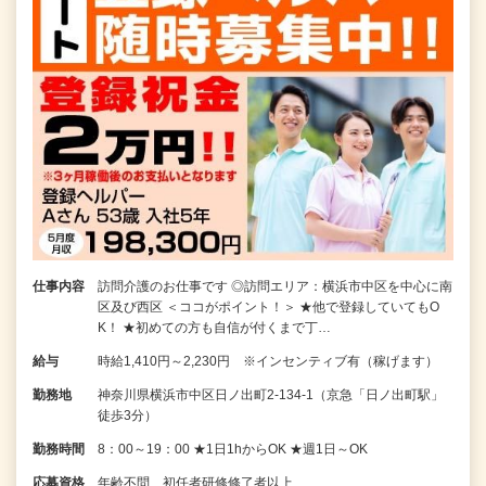
仕事内容
訪問介護のお仕事です ◎訪問エリア：横浜市中区を中心に南
区及び西区 ＜ココがポイント！＞ ★他で登録していてもO
K！ ★初めての方も自信が付くまで丁…
給与
時給1,410円～2,230円 ※インセンティブ有（稼げます）
勤務地
神奈川県横浜市中区日ノ出町2-134-1（京急「日ノ出町駅」
徒歩3分）
勤務時間
8：00～19：00 ★1日1hからOK ★週1日～OK
応募資格
年齢不問、初任者研修修了者以上