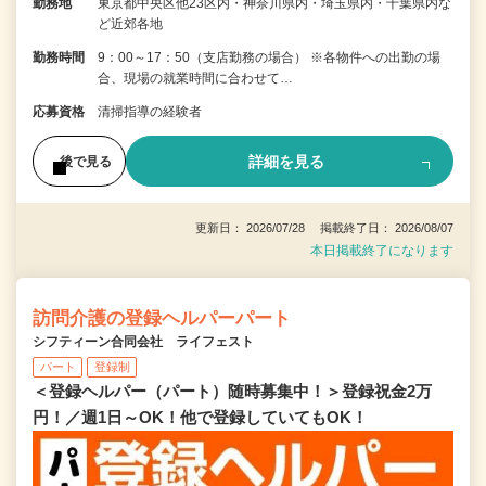
勤務地
東京都中央区他23区内・神奈川県内・埼玉県内・千葉県内な
ど近郊各地
勤務時間
9：00～17：50（支店勤務の場合） ※各物件への出勤の場
合、現場の就業時間に合わせて…
応募資格
清掃指導の経験者
詳細を見る
後で見る
更新日： 2026/07/28 掲載終了日： 2026/08/07
本日掲載終了になります
訪問介護の登録ヘルパーパート
シフティーン合同会社 ライフェスト
パート
登録制
＜登録ヘルパー（パート）随時募集中！＞登録祝金2万
円！／週1日～OK！他で登録していてもOK！