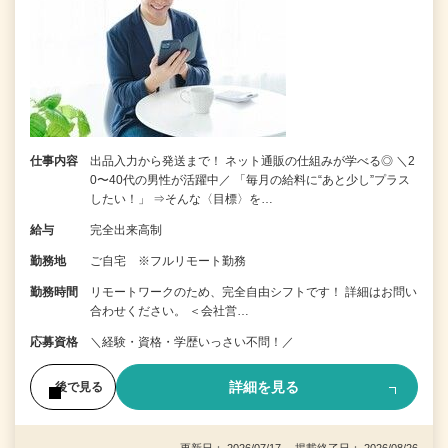
仕事内容
出品入力から発送まで！ ネット通販の仕組みが学べる◎ ＼2
0〜40代の男性が活躍中／ 「毎月の給料に“あと少し”プラス
したい！」 ⇒そんな〈目標〉を…
給与
完全出来高制
勤務地
ご自宅 ※フルリモート勤務
勤務時間
リモートワークのため、完全自由シフトです！ 詳細はお問い
合わせください。 ＜会社営…
応募資格
＼経験・資格・学歴いっさい不問！／
詳細を見る
後で見る
更新日： 2026/07/17 掲載終了日： 2026/08/26