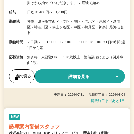
掛けから始めていただきます。 未経験で始め…
給与
日給10,400円〜13,700円
勤務地
神奈川県横浜市西区・南区・旭区・港北区・戸塚区・港南
区・神奈川区・保土ヶ谷区・中区・鶴見区・神奈川県海老名
市
勤務時間
＜日勤＞ ・8：00〜17：00 ・9：00〜18：00 ※1日8時間 週
1日から応…
応募資格
無資格・未経験OK！ ※18歳以上：警備業法による（例外事
由2号）
詳細を見る
後で見る
更新日： 2026/07/31 掲載終了日： 2026/08/08
掲載終了まであと1日
NEW
誘導案内警備スタッフ
株式会社VOLLMONTセキュリティサービス 横浜支社（夜勤）