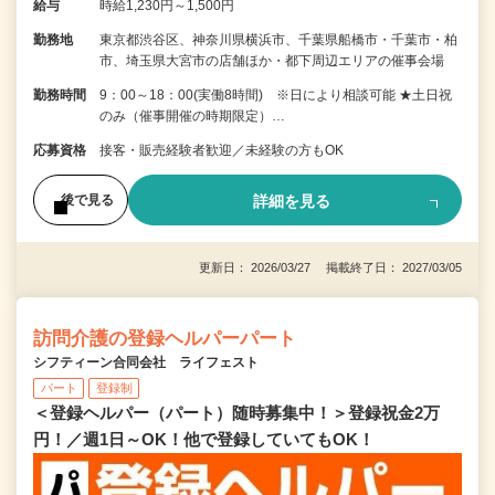
給与
時給1,230円～1,500円
勤務地
東京都渋谷区、神奈川県横浜市、千葉県船橋市・千葉市・柏
市、埼玉県大宮市の店舗ほか・都下周辺エリアの催事会場
勤務時間
9：00～18：00(実働8時間) ※日により相談可能 ★土日祝
のみ（催事開催の時期限定）…
応募資格
接客・販売経験者歓迎／未経験の方もOK
詳細を見る
後で見る
更新日： 2026/03/27 掲載終了日： 2027/03/05
訪問介護の登録ヘルパーパート
シフティーン合同会社 ライフェスト
パート
登録制
＜登録ヘルパー（パート）随時募集中！＞登録祝金2万
円！／週1日～OK！他で登録していてもOK！