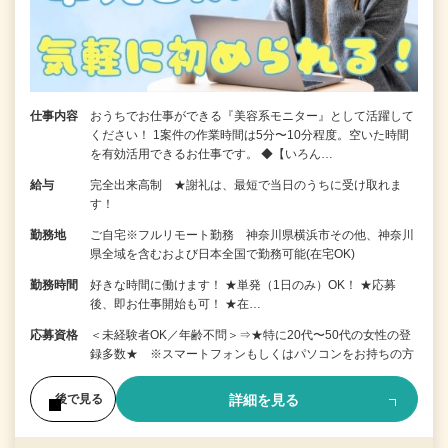
仕事内容
おうちでお仕事ができる『美容系モニター』として活躍して
ください！ 1案件の作業時間は5分〜10分程度。空いた時間
を有効活用できるお仕事です。 ◆【いろん…
給与
完全出来高制 ★謝礼は、最短で当日のうちに受け取れま
す！
勤務地
ご自宅※フルリモート勤務 神奈川県横浜市その他、神奈川
県全域を含むおよび日本全国で勤務可能(在宅OK)
勤務時間
好きな時間に働けます！ ★単発（1日のみ）OK！ ★応募
後、即お仕事開始も可！ ★在…
応募資格
＜未経験者OK／年齢不問＞⇒★特に20代〜50代の女性の登
録多数★ ※スマートフォンもしくはパソコンをお持ちの方
詳細を見る
後で見る