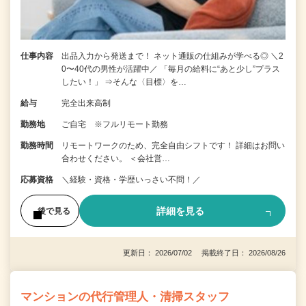
仕事内容
出品入力から発送まで！ ネット通販の仕組みが学べる◎ ＼2
0〜40代の男性が活躍中／ 「毎月の給料に“あと少し”プラス
したい！」 ⇒そんな〈目標〉を…
給与
完全出来高制
勤務地
ご自宅 ※フルリモート勤務
勤務時間
リモートワークのため、完全自由シフトです！ 詳細はお問い
合わせください。 ＜会社営…
応募資格
＼経験・資格・学歴いっさい不問！／
詳細を見る
後で見る
更新日： 2026/07/02 掲載終了日： 2026/08/26
マンションの代行管理人・清掃スタッフ