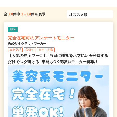
14
1
-
14
全
件中
件を表示
NEW
完全在宅可のアンケートモニター
株式会社 クラウドワーカー
業務委託
登録制
在宅・内職
【人気の在宅ワーク】│当日に謝礼をお支払い★登録する
だけでスグ働ける│単発もOK美容系モニター募集！