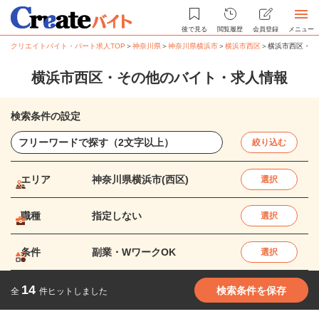
後で見る
閲覧履歴
会員登録
メニュー
クリエイトバイト・パート求人TOP
＞
神奈川県
＞
神奈川県横浜市
＞
横浜市西区
＞
横浜市西区・そ
横浜市西区・その他のバイト・求人情報
検索条件の設定
絞り込む
エリア
神奈川県横浜市(西区)
選択
職種
指定しない
選択
条件
副業・WワークOK
選択
14
検索条件を保存
全
件ヒットしました