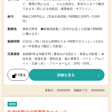
ど、費用が気になる…」 そんな気持ち、美容モニターで解決
できます♪ 気になる化粧品・健康食品・サプリメン…
給与
時給1,500円以上（完全出来高制／時間額1,500円～5,000
円）
勤務地
神奈川県等 ◆勤務地多数♪ご自宅やお近くの店舗で間時間
に働けます♪
勤務時間
1日5分～OK！好きな時間やスキマ時間でサクッと♪ ☆1日の
み～中長期まで幅広く大歓迎♪…
応募資格
未経験OK＆年齢不問！夏休みの1回きり・単発も大歓迎！ ★
会社員・派遣社員・契約社員・個人事業主・パート・アルバ
イト・主婦（夫）・フリーターなど、20代～50代…
詳細を見る
後で見る
更新日： 2026/08/05 掲載終了日： 2026/08/30
NEW