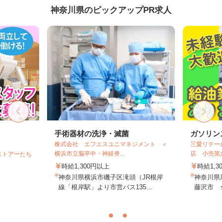
神奈川県のピックアップPR求人
フ
手術器材の洗浄・滅菌
ガソリン
株式会社 エフエスユニマネジメント ＜
三愛リテー
横浜市立脳卒中・神経脊...
店 小売第
ストアーたち
時給1,300円以上
時給1,3
神奈川県横浜市磯子区滝頭（JR根岸
神奈川県
線「根岸駅」より市営バス135...
藤沢市 