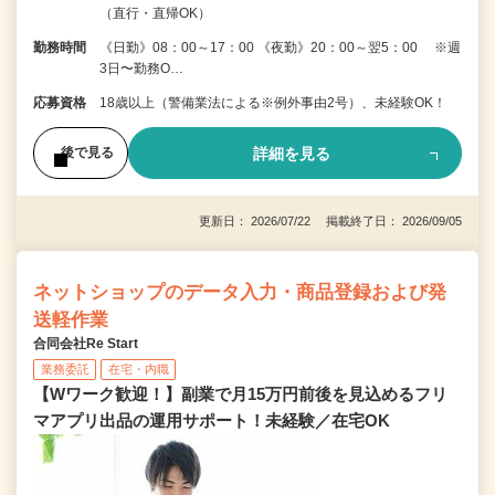
（直行・直帰OK）
勤務時間
《日勤》08：00～17：00 《夜勤》20：00～翌5：00 ※週
3日〜勤務O…
応募資格
18歳以上（警備業法による※例外事由2号）、未経験OK！
詳細を見る
後で見る
更新日： 2026/07/22 掲載終了日： 2026/09/05
ネットショップのデータ入力・商品登録および発
送軽作業
合同会社Re Start
業務委託
在宅・内職
【Wワーク歓迎！】副業で月15万円前後を見込めるフリ
マアプリ出品の運用サポート！未経験／在宅OK