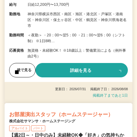
給与
日給12,200円〜13,700円
勤務地
神奈川県横浜市西区・南区・旭区・港北区・戸塚区・港南
区・神奈川区・保土ヶ谷区・中区・鶴見区・神奈川県海老名
市
勤務時間
＜夜勤＞ ・20：00〜翌5：00 ・21：00〜翌6：00（シフト
制） ※1日8時…
応募資格
無資格・未経験OK！ ※18歳以上：警備業法による（例外事
由2号）
詳細を見る
後で見る
更新日： 2026/07/31 掲載終了日： 2026/08/08
掲載終了まであと1日
お部屋演出スタッフ（ホームステージャー）
株式会社サマンサ・ホームステージング
アルバイト
パート
【週2日～・日中のみ】未経験OK◆「好き」の気持ちか