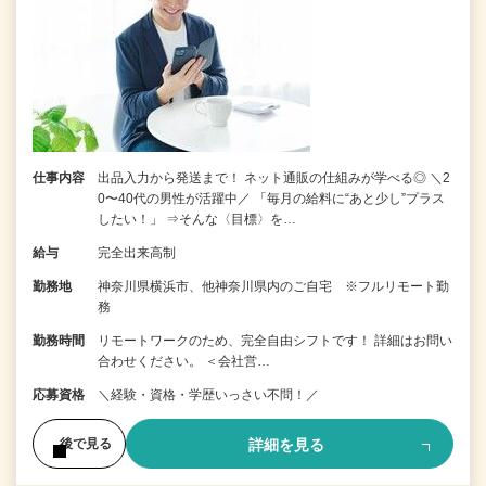
仕事内容
出品入力から発送まで！ ネット通販の仕組みが学べる◎ ＼2
0〜40代の男性が活躍中／ 「毎月の給料に“あと少し”プラス
したい！」 ⇒そんな〈目標〉を…
給与
完全出来高制
勤務地
神奈川県横浜市、他神奈川県内のご自宅 ※フルリモート勤
務
勤務時間
リモートワークのため、完全自由シフトです！ 詳細はお問い
合わせください。 ＜会社営…
応募資格
＼経験・資格・学歴いっさい不問！／
詳細を見る
後で見る