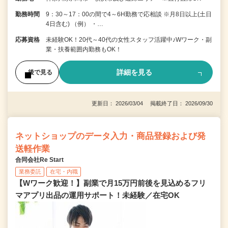
勤務時間
9：30～17：00の間で4～6H勤務で応相談 ※月8日以上(土日
4日含む) （例） ・…
応募資格
未経験OK！20代～40代の女性スタッフ活躍中♪Wワーク・副
業・扶養範囲内勤務もOK！
詳細を見る
後で見る
更新日： 2026/03/04 掲載終了日： 2026/09/30
ネットショップのデータ入力・商品登録および発
送軽作業
合同会社Re Start
業務委託
在宅・内職
【Wワーク歓迎！】副業で月15万円前後を見込めるフリ
マアプリ出品の運用サポート！未経験／在宅OK