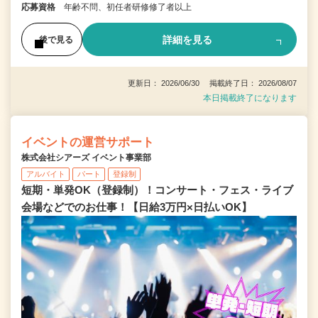
応募資格
年齢不問、初任者研修修了者以上
詳細を見る
後で見る
更新日： 2026/06/30 掲載終了日： 2026/08/07
本日掲載終了になります
イベントの運営サポート
株式会社シアーズ イベント事業部
アルバイト
パート
登録制
短期・単発OK（登録制）！コンサート・フェス・ライブ
会場などでのお仕事！【日給3万円×日払いOK】