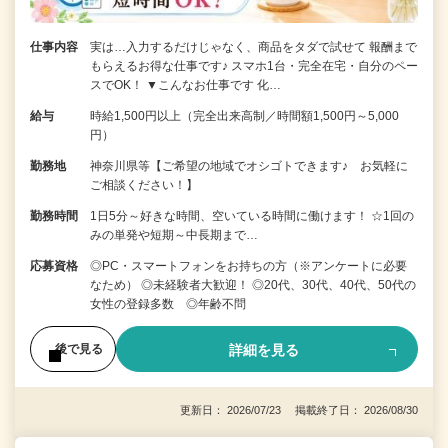
仕事内容
実は…入力するだけじゃなく、商品をタダで試せて 報酬まで
もらえるお得な仕事です♪ スマホ1台・完全在宅・自分のペー
スでOK！ ▼こんなお仕事です 化…
給与
時給1,500円以上（完全出来高制／時間額1,500円～5,000
円）
勤務地
神奈川県等【ご希望の地域でオシゴトできます♪ お気軽に
ご相談ください！】
勤務時間
1日5分～好きな時間、空いている時間に働けます！ ☆1回の
みの単発や短期～中長期まで…
応募資格
◎PC・スマートフォンをお持ちの方（※アンケートに必要
なため） ◎未経験者大歓迎！ ◎20代、30代、40代、50代の
女性の登録多数 ◎年齢不問
詳細を見る
後で見る
更新日： 2026/07/23 掲載終了日： 2026/08/30