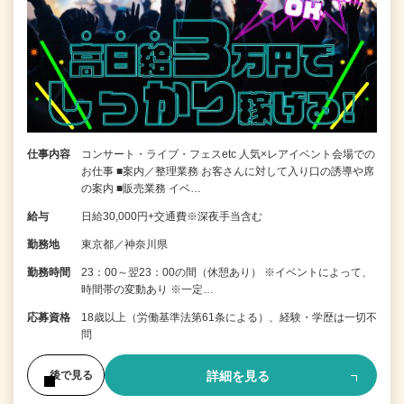
仕事内容
コンサート・ライブ・フェスetc 人気×レアイベント会場での
お仕事 ■案内／整理業務 お客さんに対して入り口の誘導や席
の案内 ■販売業務 イベ…
給与
日給30,000円+交通費※深夜手当含む
勤務地
東京都／神奈川県
勤務時間
23：00～翌23：00の間（休憩あり） ※イベントによって、
時間帯の変動あり ※一定…
応募資格
18歳以上（労働基準法第61条による）、経験・学歴は一切不
問
詳細を見る
後で見る