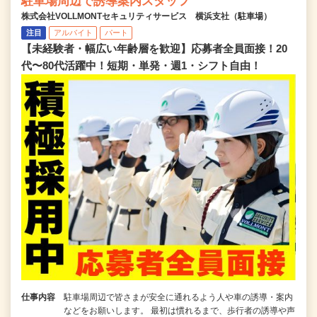
駐車場周辺で誘導案内スタッフ
株式会社VOLLMONTセキュリティサービス 横浜支社（駐車場）
注目
アルバイト
パート
【未経験者・幅広い年齢層を歓迎】応募者全員面接！20
代〜80代活躍中！短期・単発・週1・シフト自由！
仕事内容
駐車場周辺で皆さまが安全に通れるよう人や車の誘導・案内
などをお願いします。 最初は慣れるまで、歩行者の誘導や声