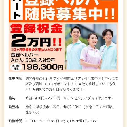
仕事内容
訪問介護のお仕事です ◎訪問エリア：横浜市中区を中心に南
区及び西区 ＜ココがポイント！＞ ★他で登録していてもO
K！ ★初めての方も自信が付くまで丁…
給与
時給1,410円～2,230円 ※インセンティブ有（稼げます）
勤務地
神奈川県横浜市中区日ノ出町2-134-1（京急「日ノ出町駅」
徒歩3分）
勤務時間
8：00～19：00 ★1日1hからOK ★週1日～OK