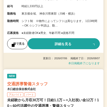
給与
時給1,330円以上
勤務地
東京都全域、 神奈川県東部（川崎・横浜）
勤務時間
シフト制 ※物件によってシフトは異なります。 1日3時間
～OK ☆シフト申請は、勤…
応募資格
●未経験者OK●男女、年齢不問 ●資格不問
詳細を見る
後で見る
更新日： 2026/07/06 掲載終了日： 2026/08/07
本日掲載終了になります
NEW
交通誘導警備スタッフ
木口総合保全株式会社
アルバイト
パート
未経験から月収30万可！日給1.1万～+入社祝い金12万！1
0～60代活躍中の交通誘導・警備スタッフ