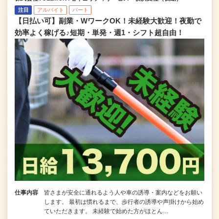
注目
アルバイト
パート
【日払い可】副業・WワークOK！未経験大歓迎！夜勤で
効率よく稼げる♪短期・単発・週1・シフト超自由！
仕事内容
皆さまが安全に通れるよう人や車の誘導・案内などをお願い
します。 最初は慣れるまで、歩行者の誘導や声掛けから始め
ていただきます。 未経験で始めた方がほとん…