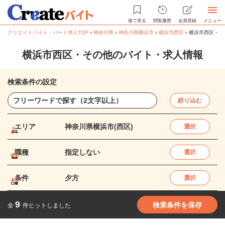
後で見る
閲覧履歴
会員登録
メニュー
クリエイトバイト・パート求人TOP
＞
神奈川県
＞
神奈川県横浜市
＞
横浜市西区
＞
横浜市西区・そ
横浜市西区・その他のバイト・求人情報
検索条件の設定
絞り込む
エリア
神奈川県横浜市(西区)
選択
職種
指定しない
選択
条件
夕方
選択
9
検索条件を保存
全
件ヒットしました