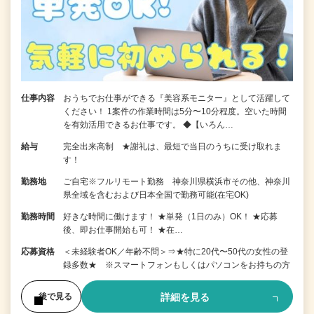
仕事内容
おうちでお仕事ができる『美容系モニター』として活躍して
ください！ 1案件の作業時間は5分〜10分程度。空いた時間
を有効活用できるお仕事です。 ◆【いろん…
給与
完全出来高制 ★謝礼は、最短で当日のうちに受け取れま
す！
勤務地
ご自宅※フルリモート勤務 神奈川県横浜市その他、神奈川
県全域を含むおよび日本全国で勤務可能(在宅OK)
勤務時間
好きな時間に働けます！ ★単発（1日のみ）OK！ ★応募
後、即お仕事開始も可！ ★在…
応募資格
＜未経験者OK／年齢不問＞⇒★特に20代〜50代の女性の登
録多数★ ※スマートフォンもしくはパソコンをお持ちの方
詳細を見る
後で見る