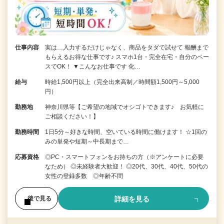
仕事内容
実は…入力するだけじゃなく、商品をタダで試せて 報酬まで
もらえるお得な仕事です♪ スマホ1台・完全在宅・自分のペー
スでOK！ ▼こんなお仕事です 化…
給与
時給1,500円以上（完全出来高制／時間額1,500円～5,000
円）
勤務地
神奈川県等【ご希望の地域でオシゴトできます♪ お気軽に
ご相談ください！】
勤務時間
1日5分～好きな時間、空いている時間に働けます！ ☆1回の
みの単発や短期～中長期まで…
応募資格
◎PC・スマートフォンをお持ちの方（※アンケートに必要
なため） ◎未経験者大歓迎！ ◎20代、30代、40代、50代の
女性の登録多数 ◎年齢不問
詳細を見る
後で見る