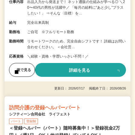
仕事内容
出品入力から発送まで！ ネット通販の仕組みが学べる◎ ＼2
0〜40代の男性が活躍中／ 「毎月の給料に“あと少し”プラス
したい！」 ⇒そんな〈目標〉を…
給与
完全出来高制
勤務地
ご自宅 ※フルリモート勤務
勤務時間
リモートワークのため、完全自由シフトです！ 詳細はお問い
合わせください。 ＜会社営…
応募資格
＼経験・資格・学歴いっさい不問！／
詳細を見る
後で見る
更新日： 2026/07/17 掲載終了日： 2026/08/26
訪問介護の登録ヘルパーパート
シフティーン合同会社 ライフェスト
パート
登録制
＜登録ヘルパー（パート）随時募集中！＞登録祝金2万