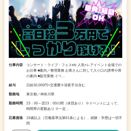
仕事内容
コンサート・ライブ・フェスetc 人気×レアイベント会場での
お仕事 ■案内／整理業務 お客さんに対して入り口の誘導や席
の案内 ■販売業務 イベ…
給与
日給30,000円+交通費※深夜手当含む
勤務地
東京都／神奈川県
勤務時間
23：00～翌23：00の間（休憩あり） ※イベントによって、
時間帯の変動あり ※一定…
応募資格
18歳以上（労働基準法第61条による）、経験・学歴は一切不
問