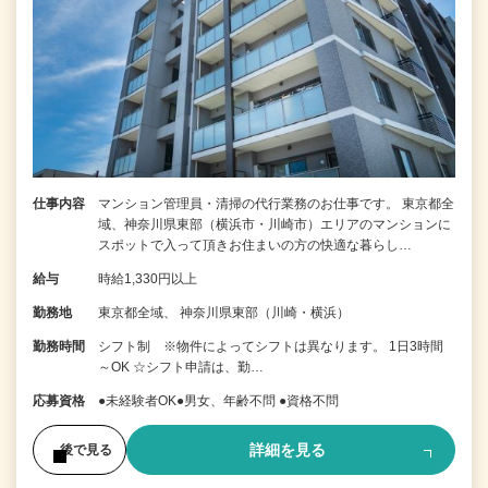
仕事内容
マンション管理員・清掃の代行業務のお仕事です。 東京都全
域、神奈川県東部（横浜市・川崎市）エリアのマンションに
スポットで入って頂きお住まいの方の快適な暮らし…
給与
時給1,330円以上
勤務地
東京都全域、 神奈川県東部（川崎・横浜）
勤務時間
シフト制 ※物件によってシフトは異なります。 1日3時間
～OK ☆シフト申請は、勤…
応募資格
●未経験者OK●男女、年齢不問 ●資格不問
詳細を見る
後で見る