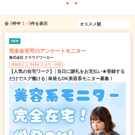
9
1
-
9
全
件中
件を表示
NEW
完全在宅可のアンケートモニター
株式会社 クラウドワーカー
業務委託
登録制
在宅・内職
【人気の在宅ワーク】│当日に謝礼をお支払い★登録する
だけでスグ働ける│単発もOK美容系モニター募集！