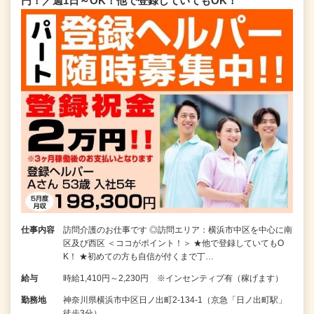
円！／週1日～OK！他で登録していてもOK！
仕事内容
訪問介護のお仕事です ◎訪問エリア：横浜市中区を中心に南
区及び西区 ＜ココがポイント！＞ ★他で登録していてもO
K！ ★初めての方も自信が付くまで丁…
給与
時給1,410円～2,230円 ※インセンティブ有（稼げます）
勤務地
神奈川県横浜市中区日ノ出町2-134-1（京急「日ノ出町駅」
徒歩3分）