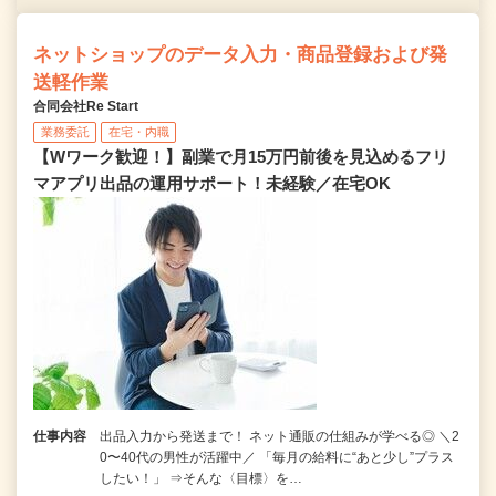
ネットショップのデータ入力・商品登録および発
送軽作業
合同会社Re Start
業務委託
在宅・内職
【Wワーク歓迎！】副業で月15万円前後を見込めるフリ
マアプリ出品の運用サポート！未経験／在宅OK
仕事内容
出品入力から発送まで！ ネット通販の仕組みが学べる◎ ＼2
0〜40代の男性が活躍中／ 「毎月の給料に“あと少し”プラス
したい！」 ⇒そんな〈目標〉を…