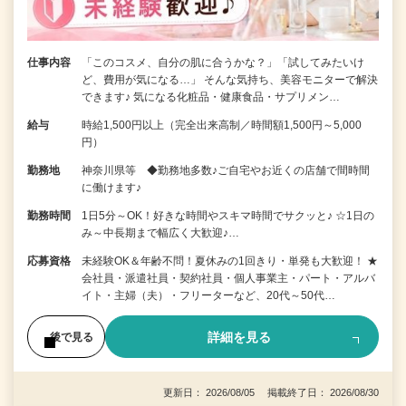
仕事内容
「このコスメ、自分の肌に合うかな？」「試してみたいけ
ど、費用が気になる…」 そんな気持ち、美容モニターで解決
できます♪ 気になる化粧品・健康食品・サプリメン…
給与
時給1,500円以上（完全出来高制／時間額1,500円～5,000
円）
勤務地
神奈川県等 ◆勤務地多数♪ご自宅やお近くの店舗で間時間
に働けます♪
勤務時間
1日5分～OK！好きな時間やスキマ時間でサクッと♪ ☆1日の
み～中長期まで幅広く大歓迎♪…
応募資格
未経験OK＆年齢不問！夏休みの1回きり・単発も大歓迎！ ★
会社員・派遣社員・契約社員・個人事業主・パート・アルバ
イト・主婦（夫）・フリーターなど、20代～50代…
詳細を見る
後で見る
更新日： 2026/08/05 掲載終了日： 2026/08/30