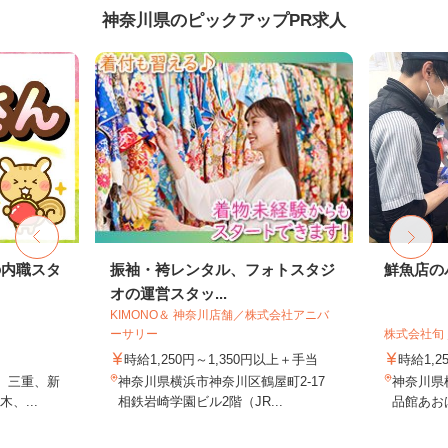
神奈川県のピックアップPR求人
の内職スタ
振袖・袴レンタル、フォトスタジ
鮮魚店の
オの運営スタッ...
KIMONO＆ 神奈川店舗／株式会社アニバ
ーサリー
株式会社旬 
時給1,250円～1,350円以上＋手当
時給1,2
、三重、新
神奈川県横浜市神奈川区鶴屋町2-17
神奈川県横
、...
相鉄岩崎学園ビル2階（JR...
品館あおば