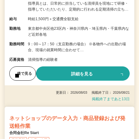
指導員とは、日常的に担当している清掃員を現地にて研修・
指導していただいたり、定期的に行われる定期清掃の立ち…
給与
時給1,500円＋交通費全額支給
勤務地
東京都中央区他23区内・神奈川県内・埼玉県内・千葉県内な
ど近郊各地
勤務時間
9：00～17：50（支店勤務の場合） ※各物件への出勤の場
合、現場の就業時間に合わせて…
応募資格
清掃指導の経験者
詳細を見る
後で見る
更新日： 2026/08/03 掲載終了日： 2026/08/21
掲載終了まであと13日
ネットショップのデータ入力・商品登録および発
送軽作業
合同会社Re Start