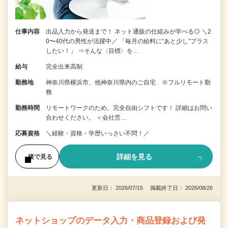
仕事内容
出品入力から発送まで！ ネット通販の仕組みが学べる◎ ＼2
0〜40代の男性が活躍中／ 「毎月の給料に“あと少し”プラス
したい！」 ⇒そんな〈目標〉を…
給与
完全出来高制
勤務地
神奈川県横浜市、他神奈川県内のご自宅 ※フルリモート勤
務
勤務時間
リモートワークのため、完全自由シフトです！ 詳細はお問い
合わせください。 ＜会社営…
応募資格
＼経験・資格・学歴いっさい不問！／
詳細を見る
後で見る
更新日： 2026/07/15 掲載終了日： 2026/08/26
ネットショップのデータ入力・商品登録および発