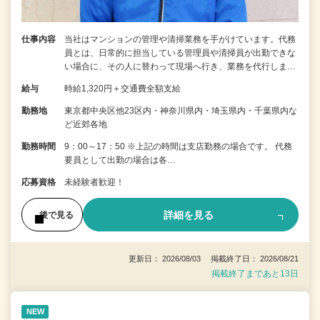
仕事内容
当社はマンションの管理や清掃業務を手がけています。代務
員とは、日常的に担当している管理員や清掃員が出勤できな
い場合に、その人に替わって現場へ行き、業務を代行しま…
給与
時給1,320円＋交通費全額支給
勤務地
東京都中央区他23区内・神奈川県内・埼玉県内・千葉県内な
ど近郊各地
勤務時間
9：00～17：50 ※上記の時間は支店勤務の場合です。 代務
要員として出勤の場合は各…
応募資格
未経験者歓迎！
詳細を見る
後で見る
更新日： 2026/08/03 掲載終了日： 2026/08/21
掲載終了まであと13日
NEW