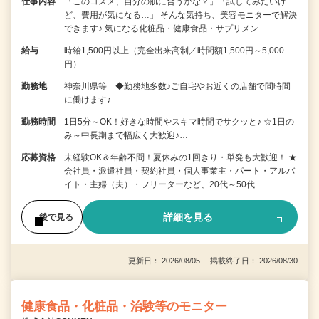
仕事内容
「このコスメ、自分の肌に合うかな？」「試してみたいけ
ど、費用が気になる…」 そんな気持ち、美容モニターで解決
できます♪ 気になる化粧品・健康食品・サプリメン…
給与
時給1,500円以上（完全出来高制／時間額1,500円～5,000
円）
勤務地
神奈川県等 ◆勤務地多数♪ご自宅やお近くの店舗で間時間
に働けます♪
勤務時間
1日5分～OK！好きな時間やスキマ時間でサクッと♪ ☆1日の
み～中長期まで幅広く大歓迎♪…
応募資格
未経験OK＆年齢不問！夏休みの1回きり・単発も大歓迎！ ★
会社員・派遣社員・契約社員・個人事業主・パート・アルバ
イト・主婦（夫）・フリーターなど、20代～50代…
詳細を見る
後で見る
更新日： 2026/08/05 掲載終了日： 2026/08/30
健康食品・化粧品・治験等のモニター