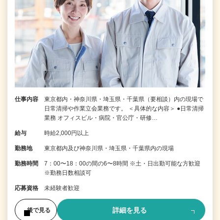
仕事内容
東京都内・神奈川県・埼玉県・千葉県（要相談）内の現場で
日常清掃や作業立会業務です。 ＜具体的な内容＞ ●日常清掃
業務 オフィスビル・病院・官公庁・研修…
給与
時給2,000円以上
勤務地
東京都内及び神奈川県・埼玉県・千葉県内の現場
勤務時間
7：00〜18：00の間の6〜8時間 ※土・日出勤可能な方歓迎
※勤務日数相談可
応募資格
未経験者歓迎
詳細を見る
後で見る