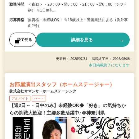
勤務時間
＜夜勤＞ ・20：00〜翌5：00 ・21：00〜翌6：00（シフト
制） ※1日8時…
応募資格
無資格・未経験OK！ ※18歳以上：警備業法による（例外事
由2号）
詳細を見る
後で見る
更新日： 2026/07/31 掲載終了日： 2026/08/08
本日掲載終了になります
お部屋演出スタッフ（ホームステージャー）
株式会社サマンサ・ホームステージング
アルバイト
パート
【週2日～・日中のみ】未経験OK◆「好き」の気持ちか
らの挑戦大歓迎！主婦多数活躍中♪＠神奈川県