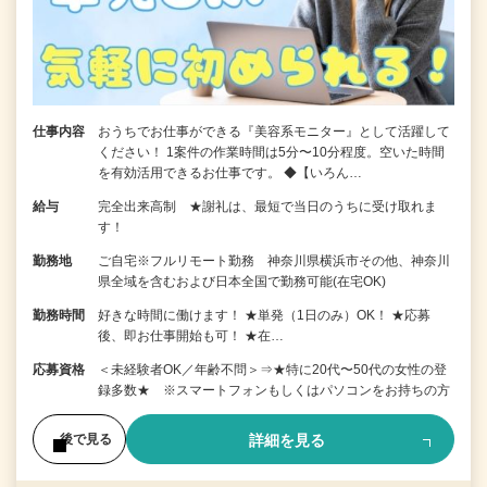
仕事内容
おうちでお仕事ができる『美容系モニター』として活躍して
ください！ 1案件の作業時間は5分〜10分程度。空いた時間
を有効活用できるお仕事です。 ◆【いろん…
給与
完全出来高制 ★謝礼は、最短で当日のうちに受け取れま
す！
勤務地
ご自宅※フルリモート勤務 神奈川県横浜市その他、神奈川
県全域を含むおよび日本全国で勤務可能(在宅OK)
勤務時間
好きな時間に働けます！ ★単発（1日のみ）OK！ ★応募
後、即お仕事開始も可！ ★在…
応募資格
＜未経験者OK／年齢不問＞⇒★特に20代〜50代の女性の登
録多数★ ※スマートフォンもしくはパソコンをお持ちの方
詳細を見る
後で見る