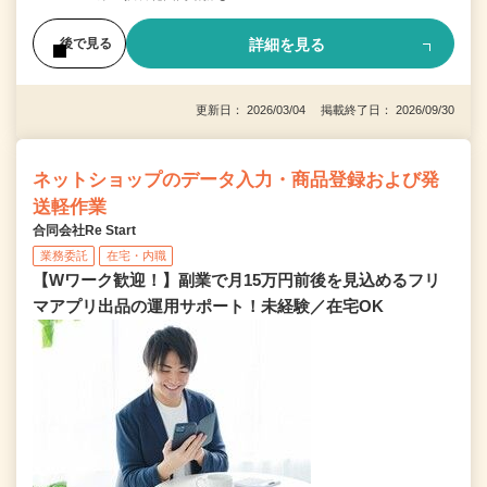
詳細を見る
後で見る
更新日： 2026/03/04 掲載終了日： 2026/09/30
ネットショップのデータ入力・商品登録および発
送軽作業
合同会社Re Start
業務委託
在宅・内職
【Wワーク歓迎！】副業で月15万円前後を見込めるフリ
マアプリ出品の運用サポート！未経験／在宅OK