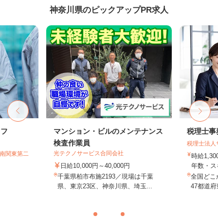
神奈川県のピックアップPR求人
ッフ
マンション・ビルのメンテナンス
税理士事
検査作業員
税理士法人
光テクノサービス合同会社
T南関東第二
時給1,3
日給10,000円～40,000円
年数・ス
千葉県柏市布施2193／現場は千葉
全国どこ
県、東京23区、神奈川県、埼玉...
47都道