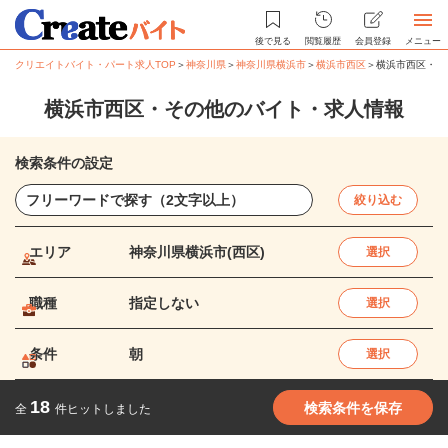
後で見る
閲覧履歴
会員登録
メニュー
クリエイトバイト・パート求人TOP
＞
神奈川県
＞
神奈川県横浜市
＞
横浜市西区
＞
横浜市西区・そ
横浜市西区・その他のバイト・求人情報
検索条件の設定
絞り込む
エリア
神奈川県横浜市(西区)
選択
職種
指定しない
選択
条件
朝
選択
18
検索条件を保存
全
件ヒットしました