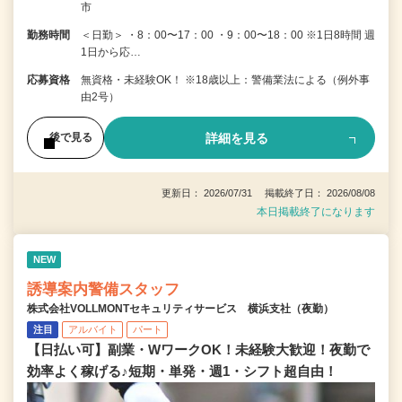
市
勤務時間
＜日勤＞ ・8：00〜17：00 ・9：00〜18：00 ※1日8時間 週
1日から応…
応募資格
無資格・未経験OK！ ※18歳以上：警備業法による（例外事
由2号）
詳細を見る
後で見る
更新日： 2026/07/31 掲載終了日： 2026/08/08
本日掲載終了になります
NEW
誘導案内警備スタッフ
株式会社VOLLMONTセキュリティサービス 横浜支社（夜勤）
注目
アルバイト
パート
【日払い可】副業・WワークOK！未経験大歓迎！夜勤で
効率よく稼げる♪短期・単発・週1・シフト超自由！