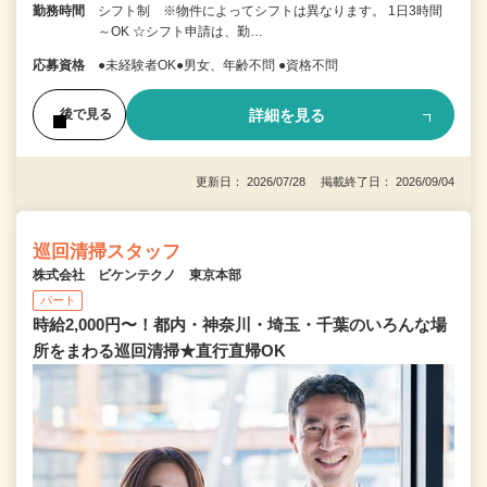
勤務時間
シフト制 ※物件によってシフトは異なります。 1日3時間
～OK ☆シフト申請は、勤…
応募資格
●未経験者OK●男女、年齢不問 ●資格不問
詳細を見る
後で見る
更新日： 2026/07/28 掲載終了日： 2026/09/04
巡回清掃スタッフ
株式会社 ビケンテクノ 東京本部
パート
時給2,000円〜！都内・神奈川・埼玉・千葉のいろんな場
所をまわる巡回清掃★直行直帰OK