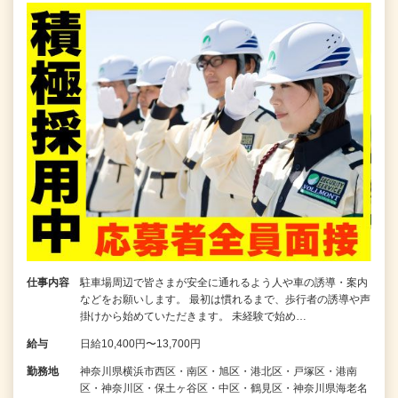
仕事内容
駐車場周辺で皆さまが安全に通れるよう人や車の誘導・案内
などをお願いします。 最初は慣れるまで、歩行者の誘導や声
掛けから始めていただきます。 未経験で始め…
給与
日給10,400円〜13,700円
勤務地
神奈川県横浜市西区・南区・旭区・港北区・戸塚区・港南
区・神奈川区・保土ヶ谷区・中区・鶴見区・神奈川県海老名