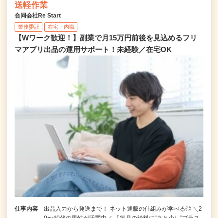
送軽作業
合同会社Re Start
業務委託
在宅・内職
【Wワーク歓迎！】副業で月15万円前後を見込めるフリ
マアプリ出品の運用サポート！未経験／在宅OK
仕事内容
出品入力から発送まで！ ネット通販の仕組みが学べる◎ ＼2
0〜40代の男性が活躍中／ 「毎月の給料に“あと少し”プラス