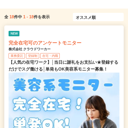
18
1
-
18
全
件中
件を表示
NEW
完全在宅可のアンケートモニター
株式会社 クラウドワーカー
業務委託
登録制
在宅・内職
【人気の在宅ワーク】│当日に謝礼をお支払い★登録する
だけでスグ働ける│単発もOK美容系モニター募集！