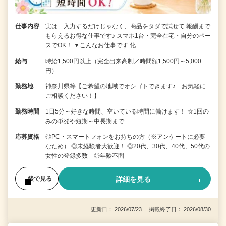
仕事内容
実は…入力するだけじゃなく、商品をタダで試せて 報酬まで
もらえるお得な仕事です♪ スマホ1台・完全在宅・自分のペー
スでOK！ ▼こんなお仕事です 化…
給与
時給1,500円以上（完全出来高制／時間額1,500円～5,000
円）
勤務地
神奈川県等【ご希望の地域でオシゴトできます♪ お気軽に
ご相談ください！】
勤務時間
1日5分～好きな時間、空いている時間に働けます！ ☆1回の
みの単発や短期～中長期まで…
応募資格
◎PC・スマートフォンをお持ちの方（※アンケートに必要
なため） ◎未経験者大歓迎！ ◎20代、30代、40代、50代の
女性の登録多数 ◎年齢不問
詳細を見る
後で見る
更新日： 2026/07/23 掲載終了日： 2026/08/30