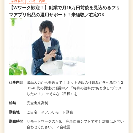
業務委託
在宅・内職
【Wワーク歓迎！】副業で月15万円前後を見込めるフリ
マアプリ出品の運用サポート！未経験／在宅OK
仕事内容
出品入力から発送まで！ ネット通販の仕組みが学べる◎ ＼2
0〜40代の男性が活躍中／ 「毎月の給料に“あと少し”プラス
したい！」 ⇒そんな〈目標〉を…
給与
完全出来高制
勤務地
ご自宅 ※フルリモート勤務
勤務時間
リモートワークのため、完全自由シフトです！ 詳細はお問い
合わせください。 ＜会社営…