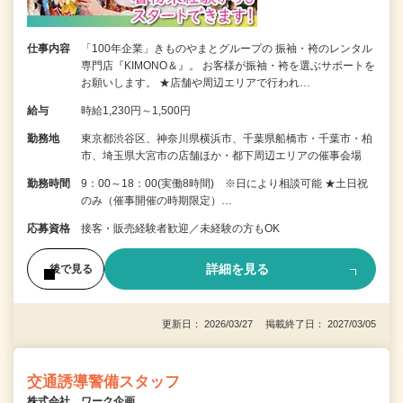
仕事内容
「100年企業」きものやまとグループの 振袖・袴のレンタル
専門店『KIMONO＆』。 お客様が振袖・袴を選ぶサポートを
お願いします。 ★店舗や周辺エリアで行われ…
給与
時給1,230円～1,500円
勤務地
東京都渋谷区、神奈川県横浜市、千葉県船橋市・千葉市・柏
市、埼玉県大宮市の店舗ほか・都下周辺エリアの催事会場
勤務時間
9：00～18：00(実働8時間) ※日により相談可能 ★土日祝
のみ（催事開催の時期限定）…
応募資格
接客・販売経験者歓迎／未経験の方もOK
詳細を見る
後で見る
更新日： 2026/03/27 掲載終了日： 2027/03/05
交通誘導警備スタッフ
株式会社 ワーク企画