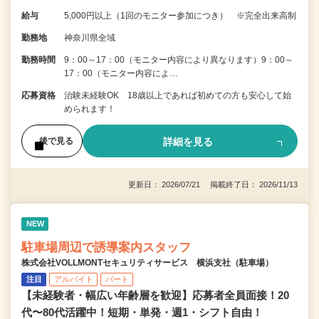
給与
5,000円以上（1回のモニター参加につき） ※完全出来高制
勤務地
神奈川県全域
勤務時間
9：00～17：00（モニター内容により異なります）9：00～
17：00（モニター内容によ…
応募資格
治験未経験OK 18歳以上であれば初めての方も安心して始
められます！
詳細を見る
後で見る
更新日： 2026/07/21 掲載終了日： 2026/11/13
NEW
駐車場周辺で誘導案内スタッフ
株式会社VOLLMONTセキュリティサービス 横浜支社（駐車場）
注目
アルバイト
パート
【未経験者・幅広い年齢層を歓迎】応募者全員面接！20
代〜80代活躍中！短期・単発・週1・シフト自由！