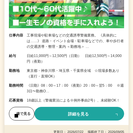
仕事内容
工事現場や駐車場などの交通誘導警備業務。 《具体的に
は……》 道路・イベント会場・駐車場などでの、車や歩行者
の交通誘導・整理・案内 ＜勤務地＞ …
給与
日給11,000円～12,500円（日勤） 日給12,500円～14,000
円（夜勤）
勤務地
東京都・神奈川県・埼玉県・千葉県全域 ☆現場多数あり
（直行・直帰OK）
勤務時間
《日勤》08：00～17：00 《夜勤》20：00～翌5：00 ※週
3日〜勤務O…
応募資格
18歳以上（警備業法による※例外事由2号）、未経験OK！
詳細を見る
後で見る
更新日： 2026/07/22 掲載終了日： 2026/09/05