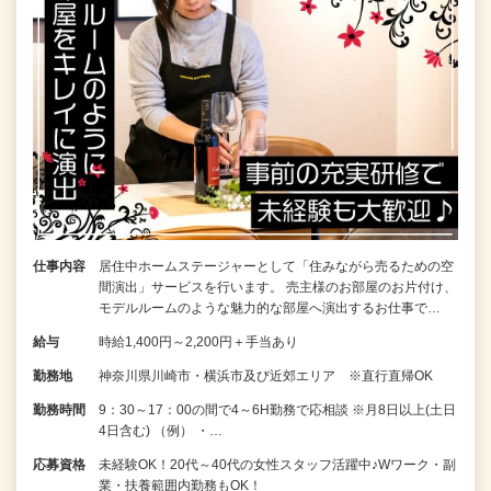
仕事内容
居住中ホームステージャーとして「住みながら売るための空
間演出」サービスを行います。 売主様のお部屋のお片付け、
モデルルームのような魅力的な部屋へ演出するお仕事で…
給与
時給1,400円～2,200円＋手当あり
勤務地
神奈川県川崎市・横浜市及び近郊エリア ※直行直帰OK
勤務時間
9：30～17：00の間で4～6H勤務で応相談 ※月8日以上(土日
4日含む) （例） ・…
応募資格
未経験OK！20代～40代の女性スタッフ活躍中♪Wワーク・副
業・扶養範囲内勤務もOK！