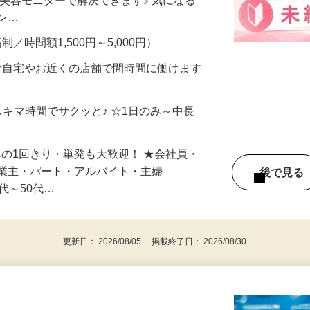
合うかな？」「試してみたいけど、費用が
、美容モニターで解決できます♪ 気になる
メン…
制／時間額1,500円～5,000円）
ご自宅やお近くの店舗で間時間に働けます
スキマ時間でサクッと♪ ☆1日のみ～中長
みの1回きり・単発も大歓迎！ ★会社員・
事業主・パート・アルバイト・主婦
後で見
代～50代…
更新日： 2026/08/05 掲載終了日： 2026/08/30