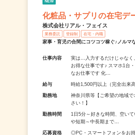
NEW
化粧品・サプリの在宅デ
株式会社リアル・フェイス
業務委託
登録制
在宅・内職
家事・育児の合間にコツコツ稼ぐ♪ノルマ
仕事内容
実は…入力するだけじゃなく
お得な仕事です♪ スマホ1台
なお仕事です 化…
給与
時給1,500円以上（完全出来高
勤務地
神奈川県等【ご希望の地域で
さい！】
勤務時間
1日5分～好きな時間、空い
や短期～中長期まで…