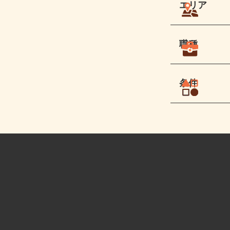
エリア
職種
条件