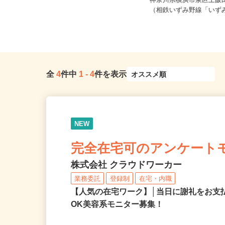
ご自宅※フルリモート勤務 埼玉県
エリアおよび日本全国で勤務可能
神奈川県横浜市泉区上飯田町
（...
（相鉄いずみ野線「いずみ
全
4
件中
1
-
4
件を表示
NEW
完全在宅可のアンケート
株式会社 クラウドワーカー
業務委託
登録制
在宅・内職
【人気の在宅ワーク】│当日に謝礼をお支
OK美容系モニター募集！