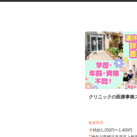
アンケートモニター（完全在
クリニックの医療事務
宅）
株式会社 クラウドワーカー
完全出来高制 ★謝礼は、最短で当
板倉医院
日のうちに受け取れます！
時給1,250円〜1,400円