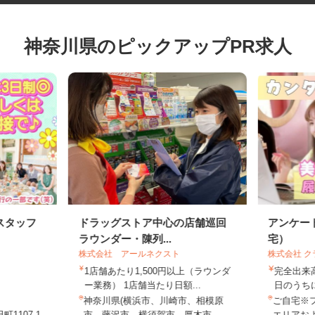
神奈川県のピックアップPR求人
スタッフ
ドラッグストア中心の店舗巡回
アンケ
ラウンダー・陳列...
宅）
株式会社 アールネクスト
株式会社
1店舗あたり1,500円以上（ラウンダ
完全出
ー業務） 1店舗当たり日額...
日のう