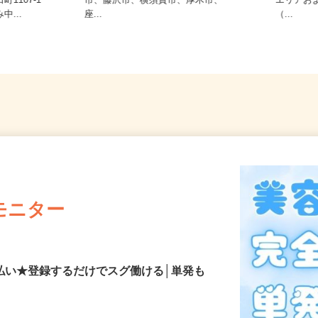
神奈川県(横浜市、川崎市、相模原
ご自宅
1107‐1
市、藤沢市、横須賀市、厚木市、
エリア
中...
座...
（...
モニター
払い★登録するだけでスグ働ける│単発も