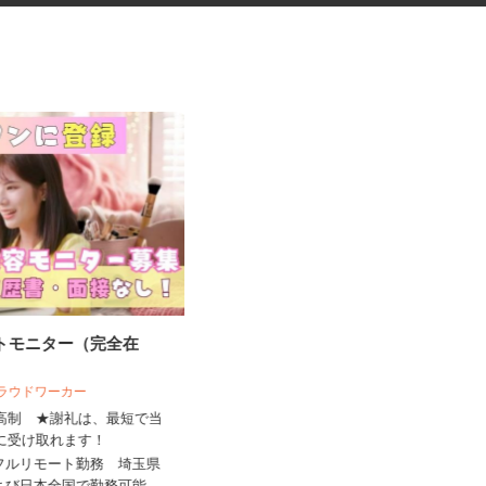
ートモニター（完全在
クリニックの医療事務スタッフ
 クラウドワーカー
来高制 ★謝礼は、最短で当
板倉医院
ちに受け取れます！
時給1,250円〜1,400円