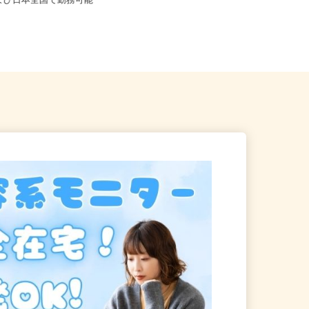
※フルリモート勤務 埼玉県
および日本全国で勤務可能
神奈川県横浜市泉区上飯田町1107‐1
（相鉄いずみ野線「いずみ中...