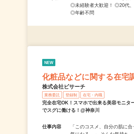
応募資格
◎PC・スマートフォンをお
◎未経験者大歓迎！ ◎20代
◎年齢不問
NEW
化粧品などに関する在宅
株式会社ビサーチ
業務委託
登録制
在宅・内職
完全在宅OK！スマホで出来る美容モニタ
でスグに働ける！@神奈川