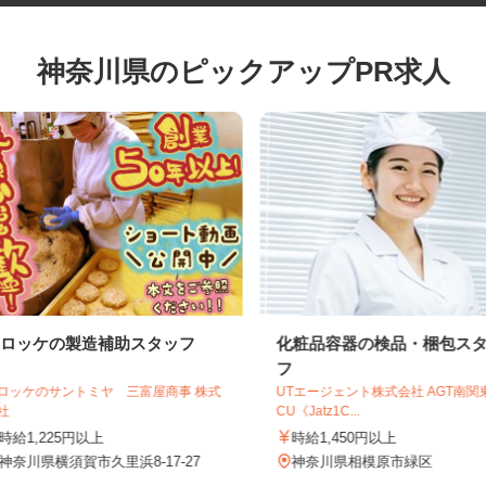
神奈川県のピックアップPR求人
コロッケの製造補助スタッフ
化粧品容器の検品・梱包
フ
コロッケのサントミヤ 三富屋商事 株式
UTエージェント株式会社 AGT
会社
CU《Jatz1C...
時給1,225円以上
時給1,450円以上
神奈川県横須賀市久里浜8-17-27
神奈川県相模原市緑区