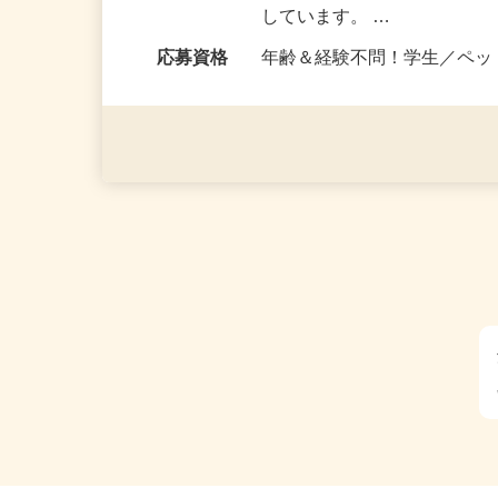
神奈川、山梨、福島県内の
勤務時間
～作業目安～ 1回につき作業
しています。 …
応募資格
年齢＆経験不問！学生／ペ