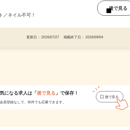
ご自宅
期間、 1週間～3週間程度の お仕事を用意
後で見
ット／ネイル不可！
更新日： 2026/07/27 掲載終了日： 2026/09/04
1
気になる求人は
「
後で見る
」で保存！
会員登録なしで、
何件でも応募できます。