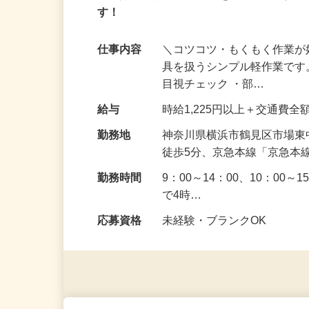
アルバイト
パート
業務好調のため沢山の方を募集中！文具
す！
仕事内容
＼コツコツ・もくもく作業が
具を扱うシンプル軽作業です
目視チェック ・部…
給与
時給1,225円以上＋交通費
勤務地
神奈川県横浜市鶴見区市場東
徒歩5分、京急本線「京急本
勤務時間
9：00～14：00、10：00～
で4時…
応募資格
未経験・ブランクOK