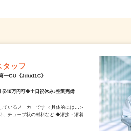
スタッフ
一CU《Jdud1C》
♪月収40万円可◆土日祝休み♪空調完備
しているメーカーです ＜具体的には…＞
材料、チューブ状の材料など ◆溶接・溶着