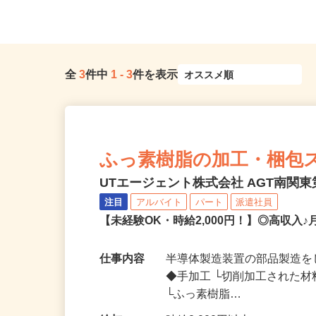
全
3
件中
1
-
3
件を表示
ふっ素樹脂の加工・梱包
UTエージェント株式会社 AGT南関東第
注目
アルバイト
パート
派遣社員
【未経験OK・時給2,000円！】◎高収入
仕事内容
半導体製造装置の部品製造を
◆手加工 └切削加工された
└ふっ素樹脂…