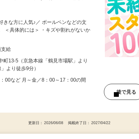
の検品スタッフ！扱うのは大手の筆記具で
好きな方に人気♪／ ボールペンなどの文
。 ＜具体的には＞ ・キズや割れがないか
全額支給
中町13-5（京急本線「鶴見市場駅」より
線」より徒歩9分）
15：00など 月～金／8：00～17：00の間
後で見
更新日： 2026/06/08 掲載終了日： 2027/04/22