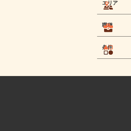
エリア
職種
条件