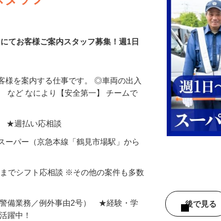
スタッフ
場内にてお客様ご案内スタッフ募集！週1日
客様を案内する仕事です。 ◎車両の出入
導 など なにより【安全第一】 チームで
円以上 ★週払い応相談
型スーパー（京急本線「鶴見市場駅」から
～5日までシフト応相談 ※その他の案件も多数