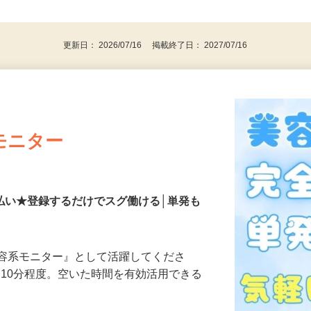
条の警備業務／例外事由2号） ★経験・学
後で見
代活躍中！
更新日： 2026/07/16 掲載終了日： 2027/07/16
モニター
払い★登録するだけでスグ働ける│単発も
美容系モニター』として活躍してくださ
分〜10分程度。空いた時間を有効活用できる