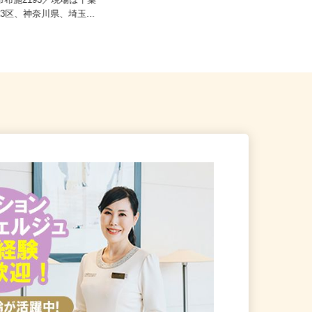
ご自宅※フルリモート勤務 埼玉県
柏市布施2193／現場は千葉
エリアおよび日本全国で勤務可能
23区、神奈川県、埼玉...
（...