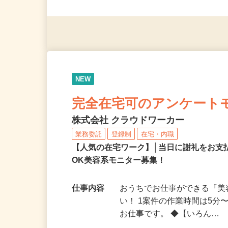
応募資格
18歳以上（警備業法第14
歴・資格不問 ★60代・70
NEW
完全在宅可のアンケート
株式会社 クラウドワーカー
業務委託
登録制
在宅・内職
【人気の在宅ワーク】│当日に謝礼をお支
OK美容系モニター募集！
仕事内容
おうちでお仕事ができる『
い！ 1案件の作業時間は5