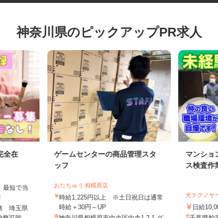
神奈川県のピックアップPR求人
完全在
ゲームセンターの商品管理スタ
マンシ
ッフ
ス検査
おたちゅう 相模原店
は、最短で当
光テクノ
す！
時給1,225円以上 ※土日祝日は通常
時給＋30円～UP
日給10