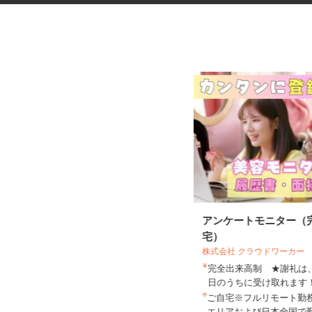
マンション・ビルのメンテナン
アンケートモニター（
ス検査作業員
宅）
株式会社 クラウドワーカー
完全出来高制 ★謝礼
光テクノサービス合同会社
日のうちに受け取れま
日給10,000円～40,000円