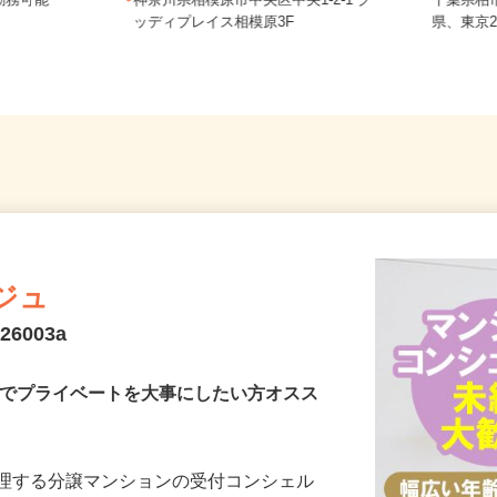
務 埼玉県
勤務可能
神奈川県相模原市中央区中央1-2-1 グ
千葉県
ッディプレイス相模原3F
県、東京
ジュ
6003a
みでプライベートを大事にしたい方オスス