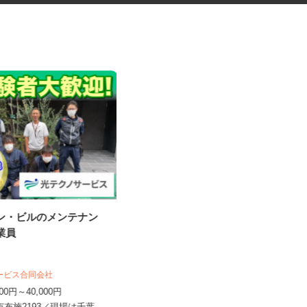
ョン・ビルのメンテナン
アンケートモニター（完全在
作業員
宅）
株式会社 クラウドワーカー
完全出来高制 ★謝礼は、最短で当
サービス合同会社
日のうちに受け取れます！
,000円～40,000円