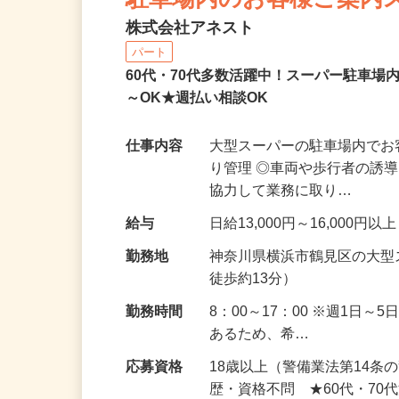
駐車場内のお客様ご案内
株式会社アネスト
パート
60代・70代多数活躍中！スーパー駐車
～OK★週払い相談OK
仕事内容
大型スーパーの駐車場内でお
り管理 ◎車両や歩行者の誘
協力して業務に取り…
給与
日給13,000円～16,000
勤務地
神奈川県横浜市鶴見区の大
徒歩約13分）
勤務時間
8：00～17：00 ※週1日
あるため、希…