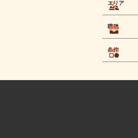
エリア
職種
条件