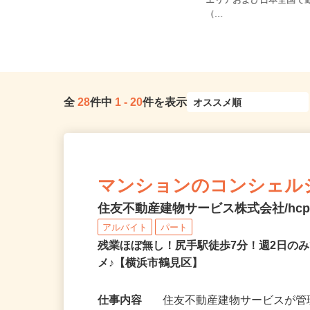
ご自宅※フルリモート勤
千葉県柏市布施2193／現場は千葉
エリアおよび日本全国で
県、東京23区、神奈川県、埼玉...
（...
全
28
件中
1
-
20
件を表示
マンションのコンシェル
住友不動産建物サービス株式会社/hcp2
アルバイト
パート
残業ほぼ無し！尻手駅徒歩7分！週2日の
メ♪【横浜市鶴見区】