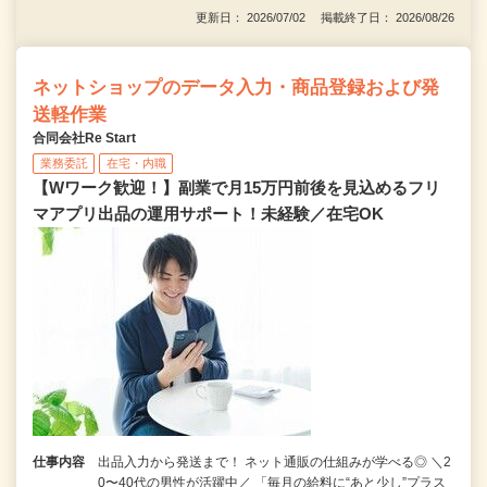
更新日： 2026/07/02 掲載終了日： 2026/08/26
ネットショップのデータ入力・商品登録および発
送軽作業
合同会社Re Start
業務委託
在宅・内職
【Wワーク歓迎！】副業で月15万円前後を見込めるフリ
マアプリ出品の運用サポート！未経験／在宅OK
仕事内容
出品入力から発送まで！ ネット通販の仕組みが学べる◎ ＼2
0〜40代の男性が活躍中／ 「毎月の給料に“あと少し”プラス