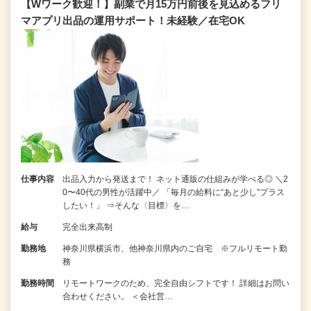
【Wワーク歓迎！】副業で月15万円前後を見込めるフリ
マアプリ出品の運用サポート！未経験／在宅OK
仕事内容
出品入力から発送まで！ ネット通販の仕組みが学べる◎ ＼2
0〜40代の男性が活躍中／ 「毎月の給料に“あと少し”プラス
したい！」 ⇒そんな〈目標〉を…
給与
完全出来高制
勤務地
神奈川県横浜市、他神奈川県内のご自宅 ※フルリモート勤
務
勤務時間
リモートワークのため、完全自由シフトです！ 詳細はお問い
合わせください。 ＜会社営…