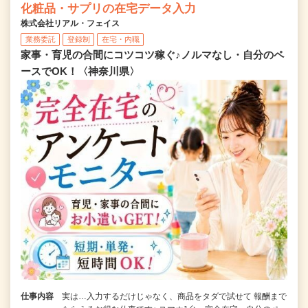
化粧品・サプリの在宅データ入力
株式会社リアル・フェイス
業務委託
登録制
在宅・内職
家事・育児の合間にコツコツ稼ぐ♪ノルマなし・自分のペ
ースでOK！〈神奈川県〉
仕事内容
実は…入力するだけじゃなく、商品をタダで試せて 報酬まで