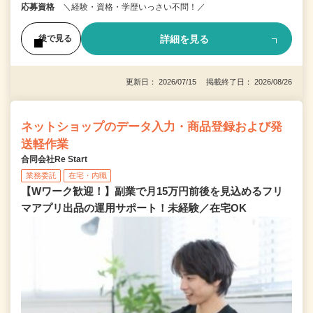
応募資格
＼経験・資格・学歴いっさい不問！／
詳細を見る
後で見る
更新日： 2026/07/15 掲載終了日： 2026/08/26
ネットショップのデータ入力・商品登録および発
送軽作業
合同会社Re Start
業務委託
在宅・内職
【Wワーク歓迎！】副業で月15万円前後を見込めるフリ
マアプリ出品の運用サポート！未経験／在宅OK