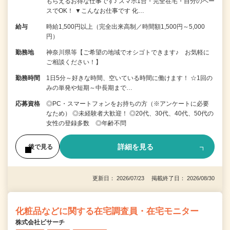
もらえるお得な仕事です♪ スマホ1台・完全在宅・自分のペー
スでOK！ ▼こんなお仕事です 化…
給与
時給1,500円以上（完全出来高制／時間額1,500円～5,000
円）
勤務地
神奈川県等【ご希望の地域でオシゴトできます♪ お気軽に
ご相談ください！】
勤務時間
1日5分～好きな時間、空いている時間に働けます！ ☆1回の
みの単発や短期～中長期まで…
応募資格
◎PC・スマートフォンをお持ちの方（※アンケートに必要
なため） ◎未経験者大歓迎！ ◎20代、30代、40代、50代の
女性の登録多数 ◎年齢不問
詳細を見る
後で見る
更新日： 2026/07/23 掲載終了日： 2026/08/30
化粧品などに関する在宅調査員・在宅モニター
株式会社ビサーチ