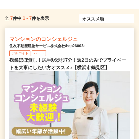
7
1
-
7
全
件中
件を表示
マンションのコンシェルジュ
住友不動産建物サービス株式会社/hcp26003a
アルバイト
パート
残業ほぼ無し！尻手駅徒歩7分！週2日のみでプライベー
トを大事にしたい方オススメ♪【横浜市鶴見区】