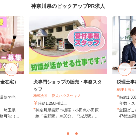
神奈川県のピックアップPR求人
完全在宅）
犬専門ショップの販売・事務スタ
税理士事
ッフ
税理士法人
株式会社 愛犬ハウスセキノ
、最短で当
時給1,3
！
時給1,250円以上
年数・ス
 埼玉県
神奈川県秦野市栃窪（小田急小田原
全国どこ
可能（...
線「秦野駅」車20分、「渋沢駅」...
47都道