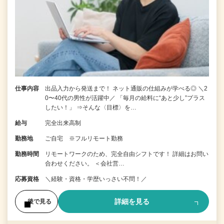
仕事内容
出品入力から発送まで！ ネット通販の仕組みが学べる◎ ＼2
0〜40代の男性が活躍中／ 「毎月の給料に“あと少し”プラス
したい！」 ⇒そんな〈目標〉を…
給与
完全出来高制
勤務地
ご自宅 ※フルリモート勤務
勤務時間
リモートワークのため、完全自由シフトです！ 詳細はお問い
合わせください。 ＜会社営…
応募資格
＼経験・資格・学歴いっさい不問！／
詳細を見る
後で見る