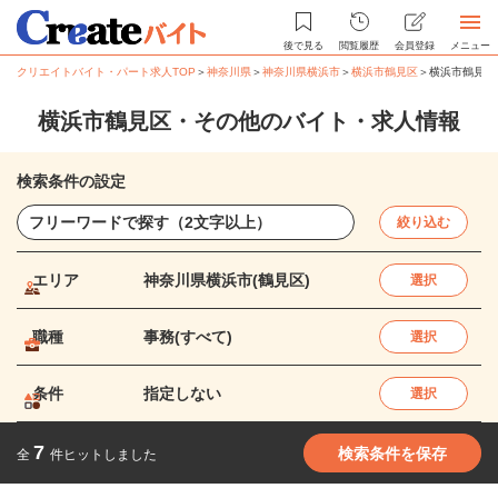
後で見る
閲覧履歴
会員登録
メニュー
クリエイトバイト・パート求人TOP
＞
神奈川県
＞
神奈川県横浜市
＞
横浜市鶴見区
＞
横浜市鶴見区
横浜市鶴見区・その他のバイト・求人情報
検索条件の設定
絞り込む
エリア
神奈川県横浜市(鶴見区)
選択
職種
事務(すべて)
選択
条件
指定しない
選択
7
検索条件を保存
全
件ヒットしました