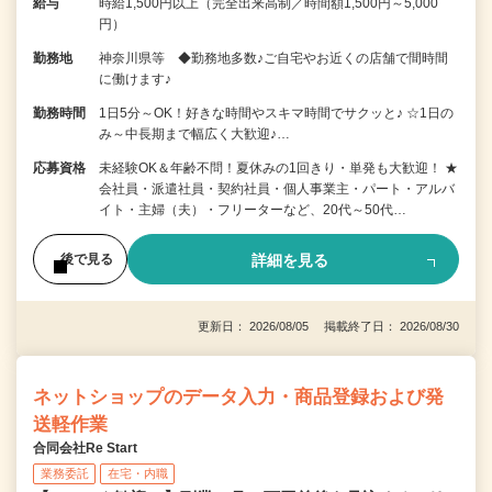
給与
時給1,500円以上（完全出来高制／時間額1,500円～5,000
円）
勤務地
神奈川県等 ◆勤務地多数♪ご自宅やお近くの店舗で間時間
に働けます♪
勤務時間
1日5分～OK！好きな時間やスキマ時間でサクッと♪ ☆1日の
み～中長期まで幅広く大歓迎♪…
応募資格
未経験OK＆年齢不問！夏休みの1回きり・単発も大歓迎！ ★
会社員・派遣社員・契約社員・個人事業主・パート・アルバ
イト・主婦（夫）・フリーターなど、20代～50代…
詳細を見る
後で見る
更新日： 2026/08/05 掲載終了日： 2026/08/30
ネットショップのデータ入力・商品登録および発
送軽作業
合同会社Re Start
業務委託
在宅・内職