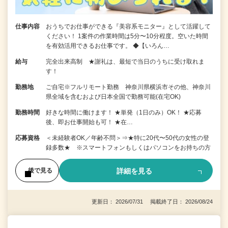
仕事内容
おうちでお仕事ができる『美容系モニター』として活躍して
ください！ 1案件の作業時間は5分〜10分程度。空いた時間
を有効活用できるお仕事です。 ◆【いろん…
給与
完全出来高制 ★謝礼は、最短で当日のうちに受け取れま
す！
勤務地
ご自宅※フルリモート勤務 神奈川県横浜市その他、神奈川
県全域を含むおよび日本全国で勤務可能(在宅OK)
勤務時間
好きな時間に働けます！ ★単発（1日のみ）OK！ ★応募
後、即お仕事開始も可！ ★在…
応募資格
＜未経験者OK／年齢不問＞⇒★特に20代〜50代の女性の登
録多数★ ※スマートフォンもしくはパソコンをお持ちの方
詳細を見る
後で見る
更新日： 2026/07/31 掲載終了日： 2026/08/24