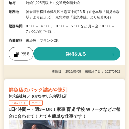
給与
時給1,225円以上＋交通費全額支給
勤務地
神奈川県横浜市鶴見区市場東中町13-5（京急本線「鶴見市場
駅」より徒歩5分、京急本線「京急本線」より徒歩9分）
勤務時間
9：00～14：00、10：00～15：00など 月～金／8：00～1
7：00の間で4時…
応募資格
未経験・ブランクOK
詳細を見る
後で見る
更新日： 2026/06/08 掲載終了日： 2027/04/22
鮮魚店のパック詰めや陳列
株式会社旬 ／ さかなや旬 矢向駅前店
アルバイト
パート
1日4時間～・週3～OK！家事 育児 学校 Wワークなどご都
合に合わせて！とても簡単な仕事です！