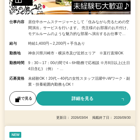
仕事内容
居住中ホームステージャーとして「住みながら売るための空
間演出」サービスを行います。 売主様のお部屋のお片付け、
モデルルームのような魅力的な部屋へ演出するお仕事で…
給与
時給1,400円～2,200円＋手当あり
勤務地
神奈川県川崎市・横浜市及び近郊エリア ※直行直帰OK
勤務時間
9：30～17：00の間で4～6H勤務で応相談 ※月8日以上(土日
4日含む) （例） ・…
応募資格
未経験OK！20代～40代の女性スタッフ活躍中♪Wワーク・副
業・扶養範囲内勤務もOK！
詳細を見る
後で見る
更新日： 2026/03/04 掲載終了日： 2026/09/30
NEW