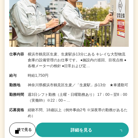
仕事内容
横浜市鶴見区生麦、生麦駅歩13分にある キレイな大型物流
倉庫の設備管理のお仕事です。 ●施設内の巡回、目視点検 ●
各種メーターの検針 ●日常および定…
給与
時給1,750円
勤務地
神奈川県横浜市鶴見区生麦／「生麦駅」歩13分 ★車通勤可
勤務時間
週3日シフト勤務（土曜・日曜勤務あり） 17：00～翌8：00
（実働8h）※22：00～…
応募資格
経験不問、18歳以上（例外事由2号 ※深夜帯の勤務があるた
め）
詳細を見る
後で見る