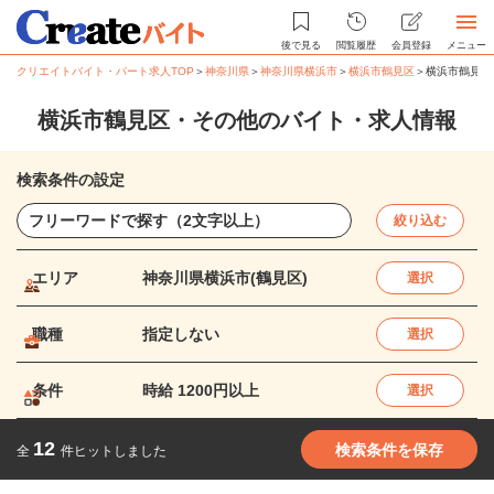
後で見る
閲覧履歴
会員登録
メニュー
クリエイトバイト・パート求人TOP
＞
神奈川県
＞
神奈川県横浜市
＞
横浜市鶴見区
＞
横浜市鶴見区
横浜市鶴見区・その他のバイト・求人情報
検索条件の設定
絞り込む
エリア
神奈川県横浜市(鶴見区)
選択
職種
指定しない
選択
条件
時給 1200円以上
選択
12
検索条件を保存
全
件ヒットしました