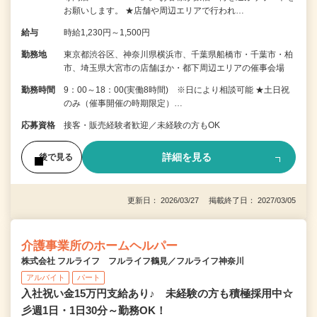
お願いします。 ★店舗や周辺エリアで行われ…
給与
時給1,230円～1,500円
勤務地
東京都渋谷区、神奈川県横浜市、千葉県船橋市・千葉市・柏
市、埼玉県大宮市の店舗ほか・都下周辺エリアの催事会場
勤務時間
9：00～18：00(実働8時間) ※日により相談可能 ★土日祝
のみ（催事開催の時期限定）…
応募資格
接客・販売経験者歓迎／未経験の方もOK
詳細を見る
後で見る
更新日： 2026/03/27 掲載終了日： 2027/03/05
介護事業所のホームヘルパー
株式会社 フルライフ フルライフ鶴見／フルライフ神奈川
アルバイト
パート
入社祝い金15万円支給あり♪ 未経験の方も積極採用中☆
彡週1日・1日30分～勤務OK！