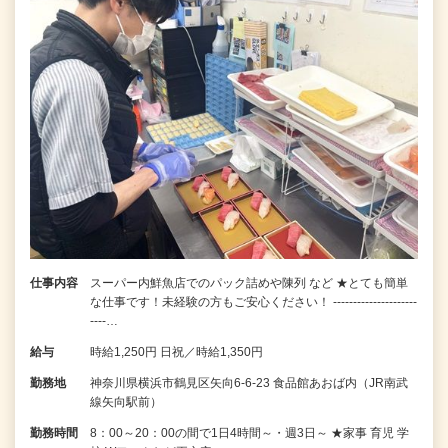
仕事内容
スーパー内鮮魚店でのパック詰めや陳列 など ★とても簡単
な仕事です！未経験の方もご安心ください！ ---------------------
----…
給与
時給1,250円 日祝／時給1,350円
勤務地
神奈川県横浜市鶴見区矢向6-6-23 食品館あおば内（JR南武
線矢向駅前）
勤務時間
8：00～20：00の間で1日4時間～・週3日～ ★家事 育児 学