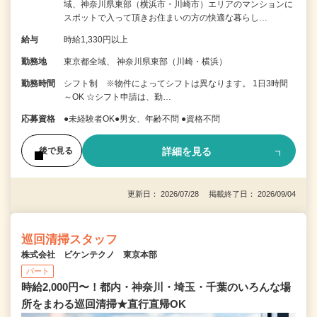
域、神奈川県東部（横浜市・川崎市）エリアのマンションに
スポットで入って頂きお住まいの方の快適な暮らし…
給与
時給1,330円以上
勤務地
東京都全域、 神奈川県東部（川崎・横浜）
勤務時間
シフト制 ※物件によってシフトは異なります。 1日3時間
～OK ☆シフト申請は、勤…
応募資格
●未経験者OK●男女、年齢不問 ●資格不問
詳細を見る
後で見る
更新日： 2026/07/28 掲載終了日： 2026/09/04
巡回清掃スタッフ
株式会社 ビケンテクノ 東京本部
パート
時給2,000円〜！都内・神奈川・埼玉・千葉のいろんな場
所をまわる巡回清掃★直行直帰OK