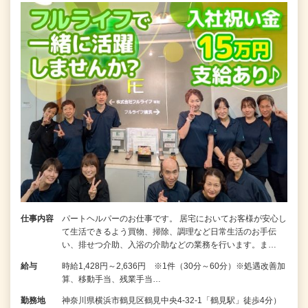
仕事内容
パートヘルパーのお仕事です。 居宅においてお客様が安心し
て生活できるよう買物、掃除、調理など日常生活のお手伝
い、排せつ介助、入浴の介助などの業務を行います。ま…
給与
時給1,428円～2,636円 ※1件（30分～60分）※処遇改善加
算、移動手当、残業手当…
勤務地
神奈川県横浜市鶴見区鶴見中央4-32-1「鶴見駅」徒歩4分）