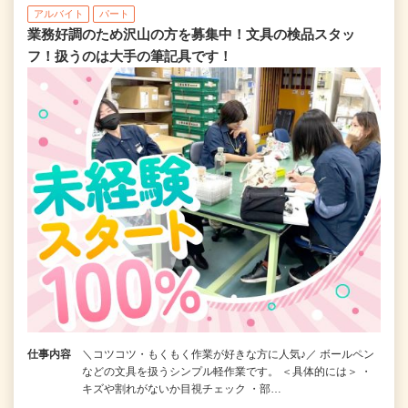
アルバイト
パート
業務好調のため沢山の方を募集中！文具の検品スタッ
フ！扱うのは大手の筆記具です！
仕事内容
＼コツコツ・もくもく作業が好きな方に人気♪／ ボールペン
などの文具を扱うシンプル軽作業です。 ＜具体的には＞ ・
キズや割れがないか目視チェック ・部…