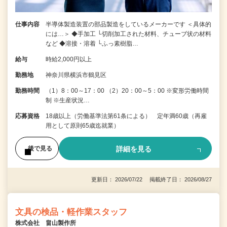
仕事内容
半導体製造装置の部品製造をしているメーカーです ＜具体的
には…＞ ◆手加工 └切削加工された材料、チューブ状の材料
など ◆溶接・溶着 └ふっ素樹脂…
給与
時給2,000円以上
勤務地
神奈川県横浜市鶴見区
勤務時間
（1）8：00～17：00 （2）20：00～5：00 ※変形労働時間
制 ※生産状況…
応募資格
18歳以上（労働基準法第61条による） 定年満60歳（再雇
用として原則65歳迄就業）
詳細を見る
後で見る
更新日： 2026/07/22 掲載終了日： 2026/08/27
文具の検品・軽作業スタッフ
株式会社 畠山製作所