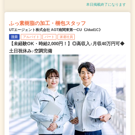
本日掲載終了になります
ふっ素樹脂の加工・梱包スタッフ
UTエージェント株式会社 AGT南関東第一CU《Jdud1C》
注目
アルバイト
パート
派遣社員
【未経験OK・時給2,000円！】◎高収入♪月収40万円可◆
土日祝休み♪空調完備