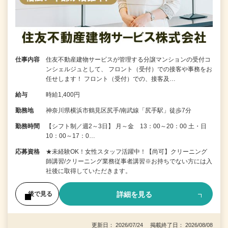
仕事内容
住友不動産建物サービスが管理する分譲マンションの受付コ
ンシェルジュとして、 フロント（受付）での接客や事務をお
任せします！ フロント（受付）での、接客及…
給与
時給1,400円
勤務地
神奈川県横浜市鶴見区尻手/南武線「尻手駅」徒歩7分
勤務時間
【シフト制／週2～3日】 月～金 13：00～20：00 土・日
10：00～17：0…
応募資格
★未経験OK！女性スタッフ活躍中！【尚可】クリーニング
師講習/クリーニング業務従事者講習※お持ちでない方には入
社後に取得していただきます。
詳細を見る
後で見る
更新日： 2026/07/24 掲載終了日： 2026/08/08