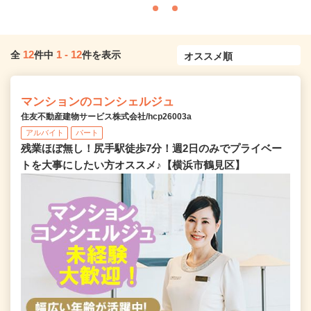
12
1
-
12
全
件中
件を表示
マンションのコンシェルジュ
住友不動産建物サービス株式会社/hcp26003a
アルバイト
パート
残業ほぼ無し！尻手駅徒歩7分！週2日のみでプライベー
トを大事にしたい方オススメ♪【横浜市鶴見区】