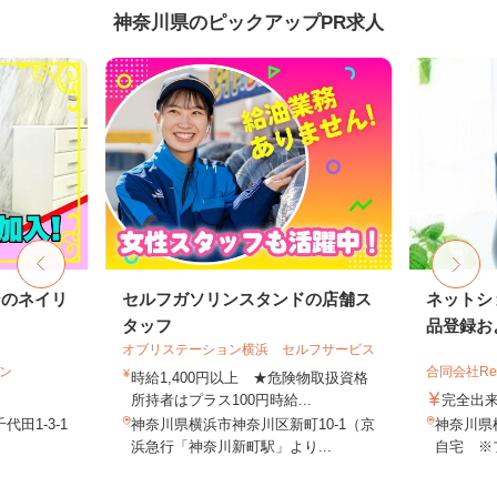
神奈川県のピックアップPR求人
ンのネイリ
セルフガソリンスタンドの店舗ス
ネットシ
タッフ
品登録およ
オブリステーション横浜 セルフサービス
ョン
合同会社Re S
時給1,400円以上 ★危険物取扱資格
所持者はプラス100円時給...
完全出
田1-3-1
神奈川県横浜市神奈川区新町10-1（京
神奈川県
浜急行「神奈川新町駅」より...
自宅 ※