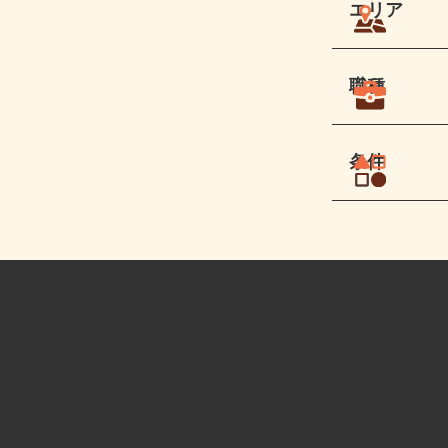
エリア
職種
条件