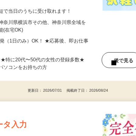
分〜10分程度。空いた時間を有効活用できる
最短で当日のうちに受け取れます！
 神奈川県横浜市その他、神奈川県全域を
(在宅OK)
単発（1日のみ）OK！ ★応募後、即お仕事
⇒★特に20代〜50代の女性の登録多数★
後で見
パソコンをお持ちの方
更新日： 2026/07/31 掲載終了日： 2026/08/24
ータ入力