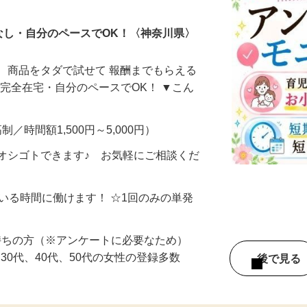
なし・自分のペースでOK！〈神奈川県〉
、商品をタダで試せて 報酬までもらえる
・完全在宅・自分のペースでOK！ ▼こん
制／時間額1,500円～5,000円）
オシゴトできます♪ お気軽にご相談くだ
ている時間に働けます！ ☆1回のみの単発
持ちの方（※アンケートに必要なため）
、30代、40代、50代の女性の登録多数
後で見