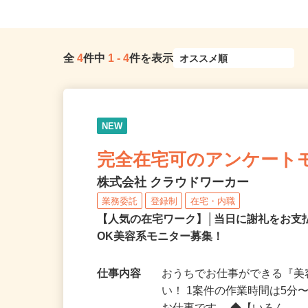
全
4
件中
1
-
4
件を表示
NEW
完全在宅可のアンケート
株式会社 クラウドワーカー
業務委託
登録制
在宅・内職
【人気の在宅ワーク】│当日に謝礼をお支
OK美容系モニター募集！
仕事内容
おうちでお仕事ができる『