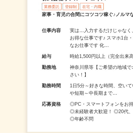
株式会社リアル・フェイス
業務委託
登録制
在宅・内職
家事・育児の合間にコツコツ稼ぐ♪ノルマ
仕事内容
実は…入力するだけじゃなく
お得な仕事です♪ スマホ1台
なお仕事です 化…
給与
時給1,500円以上（完全出来高
勤務地
神奈川県等【ご希望の地域で
さい！】
勤務時間
1日5分～好きな時間、空い
や短期～中長期まで…
応募資格
◎PC・スマートフォンをお
◎未経験者大歓迎！ ◎20代
◎年齢不問