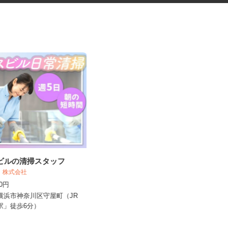
スビルの清掃スタッフ
介護施設の調理スタッフ
和 株式会社
株式会社 キヨシマ食品
300円
時給1,400円
県横浜市神奈川区守屋町（JR
神奈川県相模原市南区東林間6丁目1
安駅」徒歩6分）
-30（小田急江ノ島線「東林...