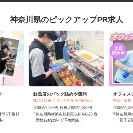
神奈川県のピックアップPR求人
フ
鮮魚店のパック詰めや陳列
オフィ
株式会社旬 ／ さかなや旬 矢向駅前店
神奈川清
時給1,250円 日祝／時給1,350円
時給1,
林間6丁目17
神奈川県横浜市鶴見区矢向6-6-23 食
神奈川
...
品館あおば内（JR南武線...
「新子