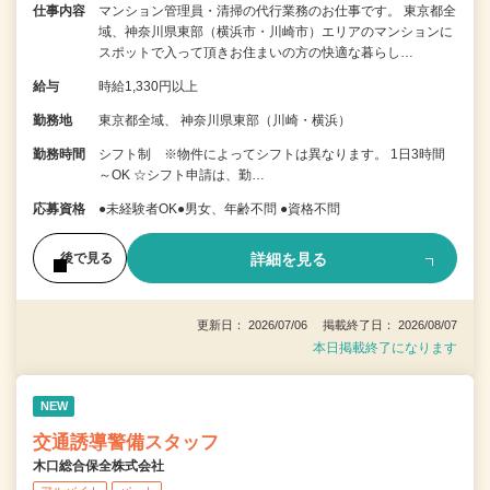
仕事内容
マンション管理員・清掃の代行業務のお仕事です。 東京都全
域、神奈川県東部（横浜市・川崎市）エリアのマンションに
スポットで入って頂きお住まいの方の快適な暮らし…
給与
時給1,330円以上
勤務地
東京都全域、 神奈川県東部（川崎・横浜）
勤務時間
シフト制 ※物件によってシフトは異なります。 1日3時間
～OK ☆シフト申請は、勤…
応募資格
●未経験者OK●男女、年齢不問 ●資格不問
詳細を見る
後で見る
更新日： 2026/07/06 掲載終了日： 2026/08/07
本日掲載終了になります
NEW
交通誘導警備スタッフ
木口総合保全株式会社