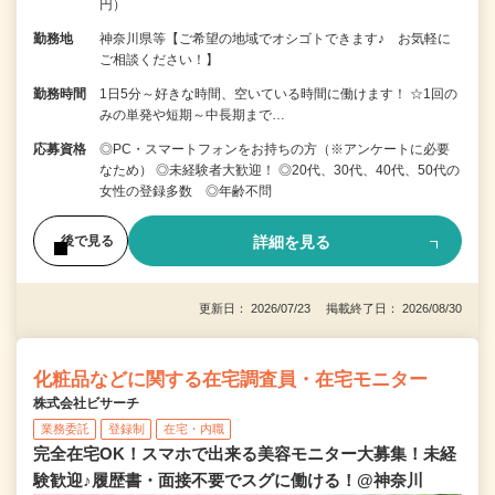
円）
勤務地
神奈川県等【ご希望の地域でオシゴトできます♪ お気軽に
ご相談ください！】
勤務時間
1日5分～好きな時間、空いている時間に働けます！ ☆1回の
みの単発や短期～中長期まで…
応募資格
◎PC・スマートフォンをお持ちの方（※アンケートに必要
なため） ◎未経験者大歓迎！ ◎20代、30代、40代、50代の
女性の登録多数 ◎年齢不問
詳細を見る
後で見る
更新日： 2026/07/23 掲載終了日： 2026/08/30
化粧品などに関する在宅調査員・在宅モニター
株式会社ビサーチ
業務委託
登録制
在宅・内職
完全在宅OK！スマホで出来る美容モニター大募集！未経
験歓迎♪履歴書・面接不要でスグに働ける！@神奈川