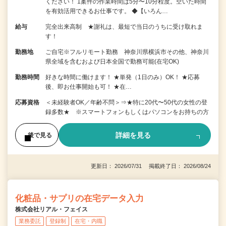
ください！ 1案件の作業時間は5分〜10分程度。空いた時間
を有効活用できるお仕事です。 ◆【いろん…
給与
完全出来高制 ★謝礼は、最短で当日のうちに受け取れま
す！
勤務地
ご自宅※フルリモート勤務 神奈川県横浜市その他、神奈川
県全域を含むおよび日本全国で勤務可能(在宅OK)
勤務時間
好きな時間に働けます！ ★単発（1日のみ）OK！ ★応募
後、即お仕事開始も可！ ★在…
応募資格
＜未経験者OK／年齢不問＞⇒★特に20代〜50代の女性の登
録多数★ ※スマートフォンもしくはパソコンをお持ちの方
詳細を見る
後で見る
更新日： 2026/07/31 掲載終了日： 2026/08/24
化粧品・サプリの在宅データ入力
株式会社リアル・フェイス
業務委託
登録制
在宅・内職