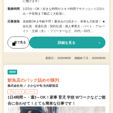
に働けます♪
勤務時間
1日5分～OK！好きな時間やスキマ時間でサクッと♪ ☆1日の
み～中長期まで幅広く大歓迎♪…
応募資格
未経験OK＆年齢不問！夏休みの1回きり・単発も大歓迎！ ★
会社員・派遣社員・契約社員・個人事業主・パート・アルバ
イト・主婦（夫）・フリーターなど、20代～50代…
詳細を見る
後で見る
更新日： 2026/08/05 掲載終了日： 2026/08/30
NEW
鮮魚店のパック詰めや陳列
株式会社旬 ／ さかなや旬 矢向駅前店
アルバイト
パート
1日4時間～・週3～OK！家事 育児 学校 Wワークなどご都
合に合わせて！とても簡単な仕事です！