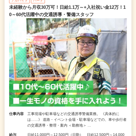
アルバイト
パート
未経験から月収30万可！日給1.1万～+入社祝い金12万！1
0～60代活躍中の交通誘導・警備スタッフ
仕事内容
工事現場や駐車場などの交通誘導警備業務。 《具体的に
は……》 道路・イベント会場・駐車場などでの、車や歩行者
の交通誘導・整理・案内 ＜勤務地＞ …
給与
日給11,000円～12,500円（日勤） 日給12,500円～14,000