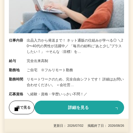
仕事内容
出品入力から発送まで！ ネット通販の仕組みが学べる◎ ＼2
0〜40代の男性が活躍中／ 「毎月の給料に“あと少し”プラス
したい！」 ⇒そんな〈目標〉を…
給与
完全出来高制
勤務地
ご自宅 ※フルリモート勤務
勤務時間
リモートワークのため、完全自由シフトです！ 詳細はお問い
合わせください。 ＜会社営…
応募資格
＼経験・資格・学歴いっさい不問！／
詳細を見る
後で見る
更新日： 2026/07/02 掲載終了日： 2026/08/26