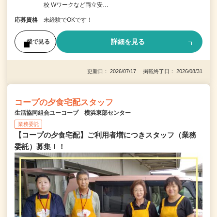
校 Wワークなど両立安…
応募資格
未経験でOKです！
詳細を見る
後で見る
更新日： 2026/07/17 掲載終了日： 2026/08/31
コープの夕食宅配スタッフ
生活協同組合ユーコープ 横浜東部センター
業務委託
【コープの夕食宅配】ご利用者増につきスタッフ（業務
委託）募集！！