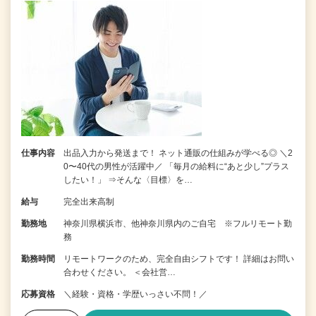
仕事内容
出品入力から発送まで！ ネット通販の仕組みが学べる◎ ＼2
0〜40代の男性が活躍中／ 「毎月の給料に“あと少し”プラス
したい！」 ⇒そんな〈目標〉を…
給与
完全出来高制
勤務地
神奈川県横浜市、他神奈川県内のご自宅 ※フルリモート勤
務
勤務時間
リモートワークのため、完全自由シフトです！ 詳細はお問い
合わせください。 ＜会社営…
応募資格
＼経験・資格・学歴いっさい不問！／