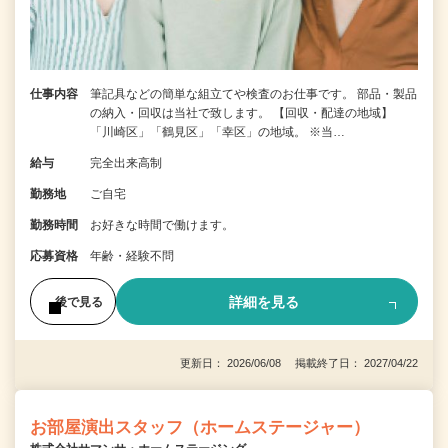
仕事内容
筆記具などの簡単な組立てや検査のお仕事です。 部品・製品
の納入・回収は当社で致します。 【回収・配達の地域】
「川崎区」「鶴見区」「幸区」の地域。 ※当…
給与
完全出来高制
勤務地
ご自宅
勤務時間
お好きな時間で働けます。
応募資格
年齢・経験不問
詳細を見る
後で見る
更新日： 2026/06/08 掲載終了日： 2027/04/22
お部屋演出スタッフ（ホームステージャー）