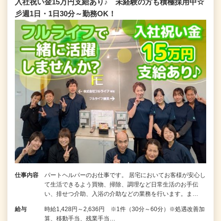
入社祝い金15万円支給あり♪ 未経験の方も積極採用中☆
彡週1日・1日30分～勤務OK！
仕事内容
パートヘルパーのお仕事です。 居宅においてお客様が安心し
て生活できるよう買物、掃除、調理など日常生活のお手伝
い、排せつ介助、入浴の介助などの業務を行います。ま…
給与
時給1,428円～2,636円 ※1件（30分～60分）※処遇改善加
算、移動手当、残業手当…