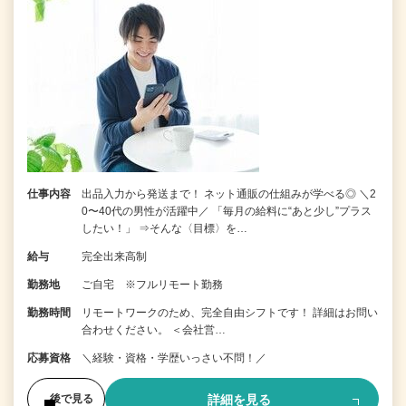
仕事内容
出品入力から発送まで！ ネット通販の仕組みが学べる◎ ＼2
0〜40代の男性が活躍中／ 「毎月の給料に“あと少し”プラス
したい！」 ⇒そんな〈目標〉を…
給与
完全出来高制
勤務地
ご自宅 ※フルリモート勤務
勤務時間
リモートワークのため、完全自由シフトです！ 詳細はお問い
合わせください。 ＜会社営…
応募資格
＼経験・資格・学歴いっさい不問！／
詳細を見る
後で見る