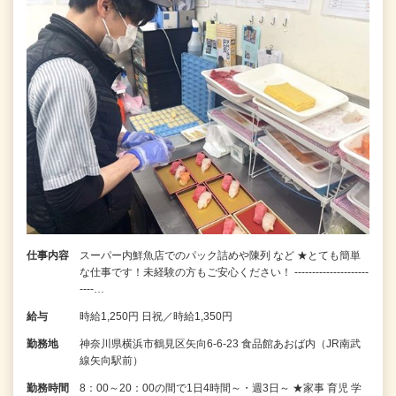
仕事内容
スーパー内鮮魚店でのパック詰めや陳列 など ★とても簡単
な仕事です！未経験の方もご安心ください！ ---------------------
----…
給与
時給1,250円 日祝／時給1,350円
勤務地
神奈川県横浜市鶴見区矢向6-6-23 食品館あおば内（JR南武
線矢向駅前）
勤務時間
8：00～20：00の間で1日4時間～・週3日～ ★家事 育児 学