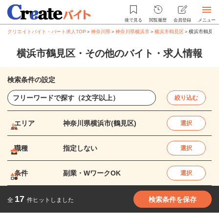
後で見る
閲覧履歴
会員登録
メニュー
クリエイトバイト・パート求人TOP
＞
神奈川県
＞
神奈川県横浜市
＞
横浜市鶴見区
＞
横浜市鶴見区
横浜市鶴見区・その他のバイト・求人情報
検索条件の設定
絞り込む
エリア
神奈川県横浜市(鶴見区)
選択
職種
指定しない
選択
条件
副業・WワークOK
選択
17
検索条件を保存
全
件ヒットしました