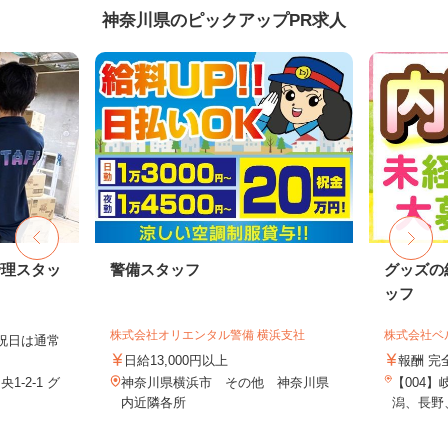
神奈川県のピックアップPR求人
管理スタッ
警備スタッフ
グッズの
ッフ
株式会社オリエンタル警備 横浜支社
株式会社ベ
日祝日は通常
日給13,000円以上
報酬 完
-2-1 グ
神奈川県横浜市 その他 神奈川県
【004
内近隣各所
潟、長野