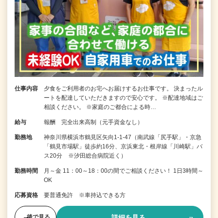
仕事内容
夕食をご利用者のお宅へお届けするお仕事です。 決まったル
ートを配達していただきますので安心です。 ※配達地域はご
相談ください。 ※家庭のご都合による時…
給与
報酬 完全出来高制（元手資金なし）
勤務地
神奈川県横浜市鶴見区矢向1-1-47（南武線「尻手駅」・京急
「鶴見市場駅」徒歩約16分、京浜東北・根岸線「川崎駅」バ
ス20分 ※汐田総合病院近く）
勤務時間
月～金 11：00～18：00の間でご相談ください！ 1日3時間～
OK
応募資格
要普通免許 ※車持込できる方
詳細を見る
後で見る