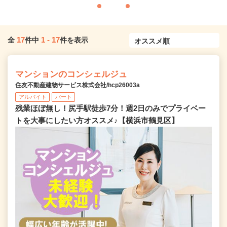
17
1
-
17
全
件中
件を表示
マンションのコンシェルジュ
住友不動産建物サービス株式会社/hcp26003a
アルバイト
パート
残業ほぼ無し！尻手駅徒歩7分！週2日のみでプライベー
トを大事にしたい方オススメ♪【横浜市鶴見区】