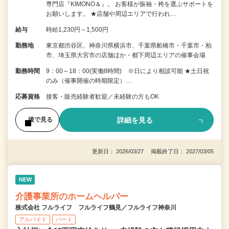
専門店『KIMONO＆』。 お客様が振袖・袴を選ぶサポートを
お願いします。 ★店舗や周辺エリアで行われ…
給与
時給1,230円～1,500円
勤務地
東京都渋谷区、神奈川県横浜市、千葉県船橋市・千葉市・柏
市、埼玉県大宮市の店舗ほか・都下周辺エリアの催事会場
勤務時間
9：00～18：00(実働8時間) ※日により相談可能 ★土日祝
のみ（催事開催の時期限定）…
応募資格
接客・販売経験者歓迎／未経験の方もOK
詳細を見る
後で見る
更新日： 2026/03/27 掲載終了日： 2027/03/05
NEW
介護事業所のホームヘルパー
株式会社 フルライフ フルライフ鶴見／フルライフ神奈川
アルバイト
パート