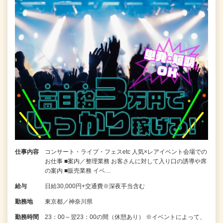
仕事内容
コンサート・ライブ・フェスetc 人気×レアイベント会場での
お仕事 ■案内／整理業務 お客さんに対して入り口の誘導や席
の案内 ■販売業務 イベ…
給与
日給30,000円+交通費※深夜手当含む
勤務地
東京都／神奈川県
勤務時間
23：00～翌23：00の間（休憩あり） ※イベントによって、