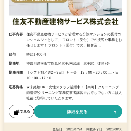
仕事内容
住友不動産建物サービスが管理する分譲マンションの受付コ
ンシェルジュとして、 フロント（受付）での接客や事務をお
任せします！ フロント（受付）での、接客及…
給与
時給1,400円
勤務地
神奈川県横浜市鶴見区尻手/南武線「尻手駅」徒歩7分
勤務時間
【シフト制／週2～3日】 月～金 13：00～20：00 土・日
10：00～17：0…
応募資格
★未経験OK！女性スタッフ活躍中！【尚可】クリーニング
師講習/クリーニング業務従事者講習※お持ちでない方には入
社後に取得していただきます。
詳細を見る
後で見る
更新日： 2026/07/24 掲載終了日： 2026/08/08