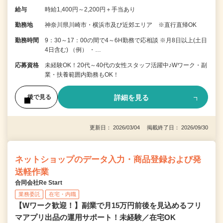
給与
時給1,400円～2,200円＋手当あり
勤務地
神奈川県川崎市・横浜市及び近郊エリア ※直行直帰OK
勤務時間
9：30～17：00の間で4～6H勤務で応相談 ※月8日以上(土日
4日含む) （例） ・…
応募資格
未経験OK！20代～40代の女性スタッフ活躍中♪Wワーク・副
業・扶養範囲内勤務もOK！
詳細を見る
後で見る
更新日： 2026/03/04 掲載終了日： 2026/09/30
ネットショップのデータ入力・商品登録および発
送軽作業
合同会社Re Start
業務委託
在宅・内職
【Wワーク歓迎！】副業で月15万円前後を見込めるフリ
マアプリ出品の運用サポート！未経験／在宅OK