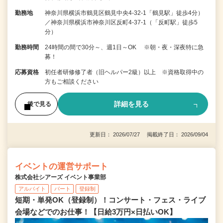
勤務地
神奈川県横浜市鶴見区鶴見中央4-32-1「鶴見駅」徒歩4分）
／神奈川県横浜市神奈川区反町4-37-1（「反町駅」徒歩5
分）
勤務時間
24時間の間で30分～、週1日～OK ※朝・夜・深夜特に急
募！
応募資格
初任者研修修了者（旧ヘルパー2級）以上 ※資格取得中の
方もご相談ください
詳細を見る
後で見る
更新日： 2026/07/27 掲載終了日： 2026/09/04
イベントの運営サポート
株式会社シアーズ イベント事業部
アルバイト
パート
登録制
短期・単発OK（登録制）！コンサート・フェス・ライブ
会場などでのお仕事！【日給3万円×日払いOK】