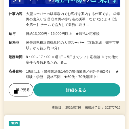
仕事内容
大型スーパーの駐車場内でお客様を案内する仕事です。 ◎車
両の出入り管理 ◎車両や歩行者の誘導 など なにより【安
全第一】 チームで協力して業務に取り…
給与
日給13,000円～16,000円以上 ★週払い応相談
勤務地
神奈川県横浜市鶴見区の大型スーパー（京急本線「鶴見市場
駅」から徒歩約13分）
勤務時間
8：00～17：00 ※週1日～5日までシフト応相談 ※その他の
案件も多数あるため、希…
応募資格
18歳以上（警備業法第14条の警備業務／例外事由2号） ★
経験・学歴・資格不問 ★60代・70代活躍中！
詳細を見る
後で見る
更新日： 2026/07/16 掲載終了日： 2027/07/16
NEW