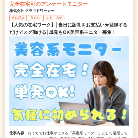
完全在宅可のアンケートモニター
株式会社 クラウドワーカー
業務委託
登録制
在宅・内職
【人気の在宅ワーク】│当日に謝礼をお支払い★登録する
だけでスグ働ける│単発もOK美容系モニター募集！
仕事内容
おうちでお仕事ができる『美容系モニター』として活躍して