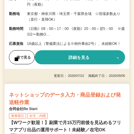
円（夜勤）
勤務地
東京都・神奈川県・埼玉県・千葉県全域 ☆現場多数あり
（直行・直帰OK）
勤務時間
《日勤》08：00～17：00 《夜勤》20：00～翌5：00 ※週
3日〜勤務O…
応募資格
18歳以上（警備業法による※例外事由2号）、未経験OK！
詳細を見る
後で見る
更新日： 2026/07/22 掲載終了日： 2026/09/05
ネットショップのデータ入力・商品登録および発
送軽作業
合同会社Re Start
業務委託
在宅・内職
【Wワーク歓迎！】副業で月15万円前後を見込めるフリ
マアプリ出品の運用サポート！未経験／在宅OK