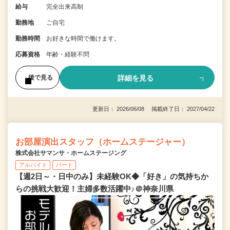
給与
完全出来高制
勤務地
ご自宅
勤務時間
お好きな時間で働けます。
応募資格
年齢・経験不問
詳細を見る
後で見る
更新日： 2026/06/08 掲載終了日： 2027/04/22
お部屋演出スタッフ（ホームステージャー）
株式会社サマンサ・ホームステージング
アルバイト
パート
【週2日～・日中のみ】未経験OK◆「好き」の気持ちか
らの挑戦大歓迎！主婦多数活躍中♪＠神奈川県