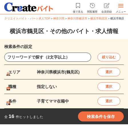
後で見る
閲覧履歴
会員登録
メニュー
クリエイトバイト・パート求人TOP
＞
神奈川県
＞
神奈川県横浜市
＞
横浜市鶴見区
＞
横浜市鶴見区
横浜市鶴見区・その他のバイト・求人情報
検索条件の設定
絞り込む
エリア
神奈川県横浜市(鶴見区)
選択
職種
指定しない
選択
条件
子育てママ在籍中
選択
16
検索条件を保存
全
件ヒットしました