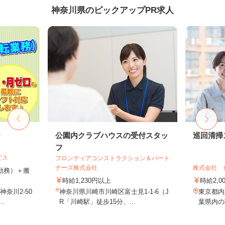
神奈川県のピックアップPR求人
ー
公園内クラブハウスの受付スタッ
巡回清掃
フ
ビス
フロンティアコンストラクション＆パート
ナーズ株式会社
株式会社 
（1勤務）＋搬
時給1,230円以上
時給2,0
奈川2-50
神奈川県川崎市川崎区富士見1-1-6（J
東京都内
.
R「川崎駅」徒歩15分、...
葉県内の