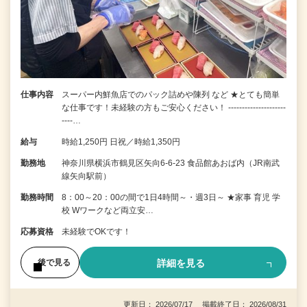
仕事内容
スーパー内鮮魚店でのパック詰めや陳列 など ★とても簡単
な仕事です！未経験の方もご安心ください！ ---------------------
----…
給与
時給1,250円 日祝／時給1,350円
勤務地
神奈川県横浜市鶴見区矢向6-6-23 食品館あおば内（JR南武
線矢向駅前）
勤務時間
8：00～20：00の間で1日4時間～・週3日～ ★家事 育児 学
校 Wワークなど両立安…
応募資格
未経験でOKです！
詳細を見る
後で見る
更新日： 2026/07/17 掲載終了日： 2026/08/31