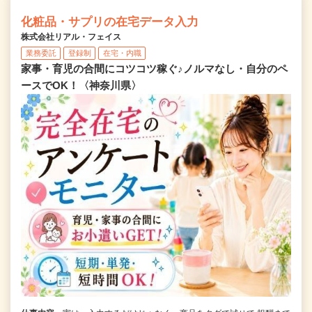
化粧品・サプリの在宅データ入力
株式会社リアル・フェイス
業務委託
登録制
在宅・内職
家事・育児の合間にコツコツ稼ぐ♪ノルマなし・自分のペ
ースでOK！〈神奈川県〉