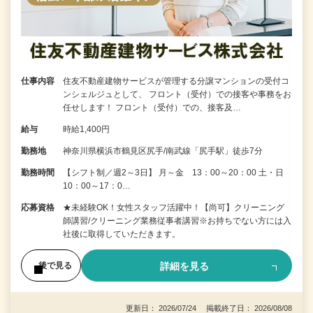
仕事内容
住友不動産建物サービスが管理する分譲マンションの受付コ
ンシェルジュとして、 フロント（受付）での接客や事務をお
任せします！ フロント（受付）での、接客及…
給与
時給1,400円
勤務地
神奈川県横浜市鶴見区尻手/南武線「尻手駅」徒歩7分
勤務時間
【シフト制／週2～3日】 月～金 13：00～20：00 土・日
10：00～17：0…
応募資格
★未経験OK！女性スタッフ活躍中！【尚可】クリーニング
師講習/クリーニング業務従事者講習※お持ちでない方には入
社後に取得していただきます。
詳細を見る
後で見る
更新日： 2026/07/24 掲載終了日： 2026/08/08