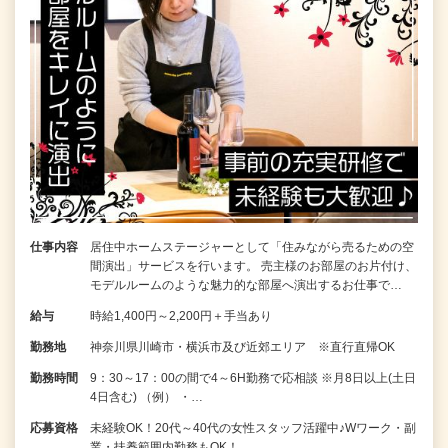
仕事内容
居住中ホームステージャーとして「住みながら売るための空
間演出」サービスを行います。 売主様のお部屋のお片付け、
モデルルームのような魅力的な部屋へ演出するお仕事で…
給与
時給1,400円～2,200円＋手当あり
勤務地
神奈川県川崎市・横浜市及び近郊エリア ※直行直帰OK
勤務時間
9：30～17：00の間で4～6H勤務で応相談 ※月8日以上(土日
4日含む) （例） ・…
応募資格
未経験OK！20代～40代の女性スタッフ活躍中♪Wワーク・副
業・扶養範囲内勤務もOK！