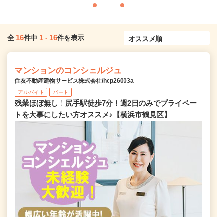
16
1
-
16
全
件中
件を表示
マンションのコンシェルジュ
住友不動産建物サービス株式会社/hcp26003a
アルバイト
パート
残業ほぼ無し！尻手駅徒歩7分！週2日のみでプライベー
トを大事にしたい方オススメ♪【横浜市鶴見区】