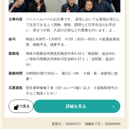
仕事内容
パートヘルパーのお仕事です。 居宅においてお客様が安心し
て生活できるよう買物、掃除、調理など日常生活のお手伝
い、排せつ介助、入浴の介助などの業務を行います。ま…
給与
時給1,428円～2,636円 ※1件（30分～60分）※処遇改善加
算、移動手当、残業手当…
勤務地
神奈川県横浜市鶴見区鶴見中央4-32-1「鶴見駅」徒歩4分）
／神奈川県横浜市神奈川区反町4-37-1（「反町駅」徒歩5
分）
勤務時間
24時間の間で30分～、週1日～OK ※朝・夜・深夜特に急
募！
応募資格
初任者研修修了者（旧ヘルパー2級）以上 ※資格取得中の
方もご相談ください
詳細を見る
後で見る
更新日： 2026/07/27 掲載終了日： 2026/09/04