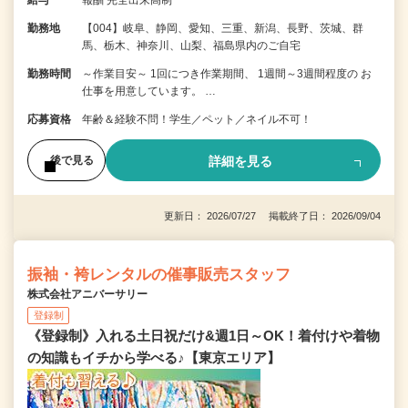
勤務地
【004】岐阜、静岡、愛知、三重、新潟、長野、茨城、群
馬、栃木、神奈川、山梨、福島県内のご自宅
勤務時間
～作業目安～ 1回につき作業期間、 1週間～3週間程度の お
仕事を用意しています。 …
応募資格
年齢＆経験不問！学生／ペット／ネイル不可！
詳細を見る
後で見る
更新日： 2026/07/27 掲載終了日： 2026/09/04
振袖・袴レンタルの催事販売スタッフ
株式会社アニバーサリー
登録制
《登録制》入れる土日祝だけ&週1日～OK！着付けや着物
の知識もイチから学べる♪【東京エリア】