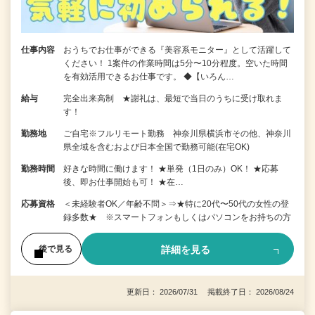
仕事内容
おうちでお仕事ができる『美容系モニター』として活躍して
ください！ 1案件の作業時間は5分〜10分程度。空いた時間
を有効活用できるお仕事です。 ◆【いろん…
給与
完全出来高制 ★謝礼は、最短で当日のうちに受け取れま
す！
勤務地
ご自宅※フルリモート勤務 神奈川県横浜市その他、神奈川
県全域を含むおよび日本全国で勤務可能(在宅OK)
勤務時間
好きな時間に働けます！ ★単発（1日のみ）OK！ ★応募
後、即お仕事開始も可！ ★在…
応募資格
＜未経験者OK／年齢不問＞⇒★特に20代〜50代の女性の登
録多数★ ※スマートフォンもしくはパソコンをお持ちの方
詳細を見る
後で見る
更新日： 2026/07/31 掲載終了日： 2026/08/24