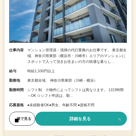
仕事内容
マンション管理員・清掃の代行業務のお仕事です。 東京都全
域、神奈川県東部（横浜市・川崎市）エリアのマンションに
スポットで入って頂きお住まいの方の快適な暮らし…
給与
時給1,330円以上
勤務地
東京都全域、 神奈川県東部（川崎・横浜）
勤務時間
シフト制 ※物件によってシフトは異なります。 1日3時間
～OK ☆シフト申請は、勤…
応募資格
●未経験者OK●男女、年齢不問 ●資格不問
詳細を見る
後で見る