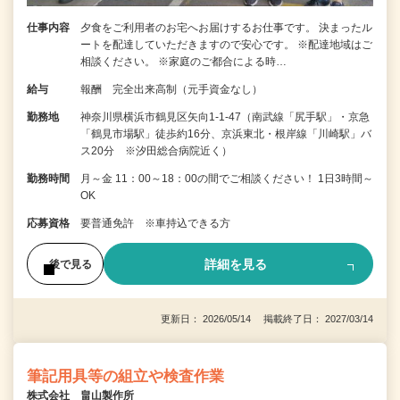
仕事内容
夕食をご利用者のお宅へお届けするお仕事です。 決まったル
ートを配達していただきますので安心です。 ※配達地域はご
相談ください。 ※家庭のご都合による時…
給与
報酬 完全出来高制（元手資金なし）
勤務地
神奈川県横浜市鶴見区矢向1-1-47（南武線「尻手駅」・京急
「鶴見市場駅」徒歩約16分、京浜東北・根岸線「川崎駅」バ
ス20分 ※汐田総合病院近く）
勤務時間
月～金 11：00～18：00の間でご相談ください！ 1日3時間～
OK
応募資格
要普通免許 ※車持込できる方
詳細を見る
後で見る
更新日： 2026/05/14 掲載終了日： 2027/03/14
筆記用具等の組立や検査作業
株式会社 畠山製作所