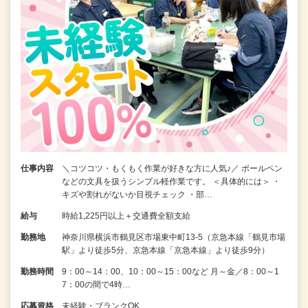
仕事内容
＼コツコツ・もくもく作業が好きな方に人気♪／ ボールペン
などの文具を扱うシンプル軽作業です。 ＜具体的には＞ ・
キズや割れがないか目視チェック ・部…
給与
時給1,225円以上＋交通費全額支給
勤務地
神奈川県横浜市鶴見区市場東中町13-5（京急本線「鶴見市場
駅」より徒歩5分、京急本線「京急本線」より徒歩9分）
勤務時間
9：00～14：00、10：00～15：00など 月～金／8：00～1
7：00の間で4時…
応募資格
未経験・ブランクOK