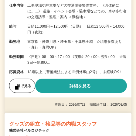
仕事内容
工事現場や駐車場などの交通誘導警備業務。 《具体的に
は……》 道路・イベント会場・駐車場などでの、車や歩行者
の交通誘導・整理・案内 ＜勤務地＞ …
給与
日給11,000円～12,500円（日勤） 日給12,500円～14,000
円（夜勤）
勤務地
東京都・神奈川県・埼玉県・千葉県全域 ☆現場多数あり
（直行・直帰OK）
勤務時間
《日勤》08：00～17：00 《夜勤》20：00～翌5：00 ※週
3日〜勤務O…
応募資格
18歳以上（警備業法による※例外事由2号）、未経験OK！
詳細を見る
後で見る
更新日： 2026/07/22 掲載終了日： 2026/09/05
グッズの組立・検品等の内職スタッフ
株式会社ベルロジテック