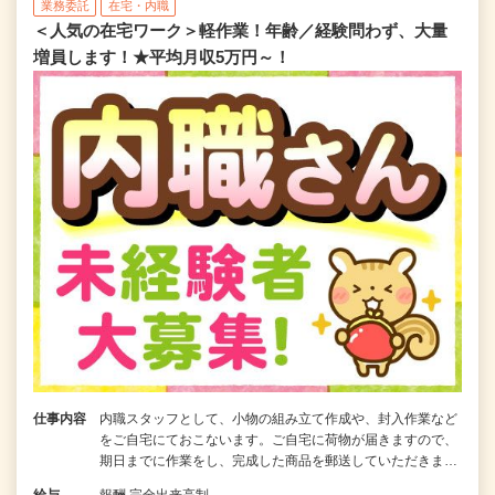
業務委託
在宅・内職
＜人気の在宅ワーク＞軽作業！年齢／経験問わず、大量
増員します！★平均月収5万円～！
仕事内容
内職スタッフとして、小物の組み立て作成や、封入作業など
をご自宅にておこないます。ご自宅に荷物が届きますので、
期日までに作業をし、完成した商品を郵送していただきま…
給与
報酬 完全出来高制