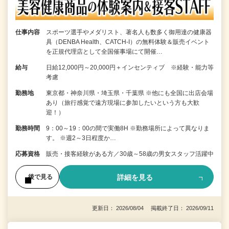
仕事内容
スポーツ選手やメダリスト、著名人も数多く御用達の健康器
具（DENBA Health、CATCH-I）の無料体験＆販売イベント
を正規代理店として全国催事場にて開催…
給与
日給12,000円～20,000円＋インセンティブ ※経験・能力等
考慮
勤務地
東京都・神奈川県・埼玉県・千葉県 ※他にも全国に出店会場
あり（旅行感覚で遠方現場に参加したいという方も大歓
迎！）
勤務時間
9：00～19：00の間で実働8H ※勤務場所によって異なりま
す。 ※週2～3日程度か…
応募資格
販売・接客経験がある方／30歳～58歳の男女スタッフ活躍中
詳細を見る
後で見る
更新日： 2026/08/04 掲載終了日： 2026/09/11