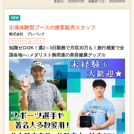
更新日： 2026/07/28 掲載終了日： 2026/09/04
NEW
出張体験型ブースの接客販売スタッフ
株式会社 プレバンク
アルバイト
パート
知識ゼロOK！週2～3日勤務で月収30万も！旅行感覚で全
国各地へ♪メダリスト御用達の美容健康グッズ☆