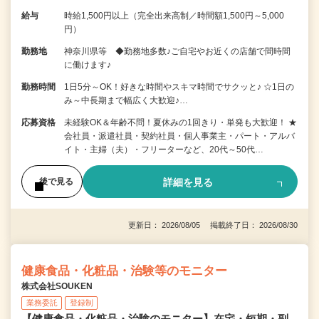
給与
時給1,500円以上（完全出来高制／時間額1,500円～5,000
円）
勤務地
神奈川県等 ◆勤務地多数♪ご自宅やお近くの店舗で間時間
に働けます♪
勤務時間
1日5分～OK！好きな時間やスキマ時間でサクッと♪ ☆1日の
み～中長期まで幅広く大歓迎♪…
応募資格
未経験OK＆年齢不問！夏休みの1回きり・単発も大歓迎！ ★
会社員・派遣社員・契約社員・個人事業主・パート・アルバ
イト・主婦（夫）・フリーターなど、20代～50代…
詳細を見る
後で見る
更新日： 2026/08/05 掲載終了日： 2026/08/30
健康食品・化粧品・治験等のモニター
株式会社SOUKEN
業務委託
登録制
【健康食品・化粧品・治験のモニター】在宅・短期・副