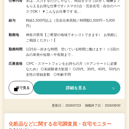
仕事内容
実は…入力するだけじゃなく、商品をタダで試せて 報酬まで
もらえるお得な仕事です♪ スマホ1台・完全在宅・自分のペー
スでOK！ ▼こんなお仕事です 化…
給与
時給1,500円以上（完全出来高制／時間額1,500円～5,000
円）
勤務地
神奈川県等【ご希望の地域でオシゴトできます♪ お気軽に
ご相談ください！】
勤務時間
1日5分～好きな時間、空いている時間に働けます！ ☆1回の
みの単発や短期～中長期まで…
応募資格
◎PC・スマートフォンをお持ちの方（※アンケートに必要
なため） ◎未経験者大歓迎！ ◎20代、30代、40代、50代の
女性の登録多数 ◎年齢不問
詳細を見る
後で見る
更新日： 2026/07/23 掲載終了日： 2026/08/30
化粧品などに関する在宅調査員・在宅モニター