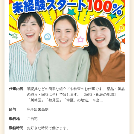
仕事内容
筆記具などの簡単な組立てや検査のお仕事です。 部品・製品
の納入・回収は当社で致します。 【回収・配達の地域】
「川崎区」「鶴見区」「幸区」の地域。 ※当…
給与
完全出来高制
勤務地
ご自宅
勤務時間
お好きな時間で働けます。