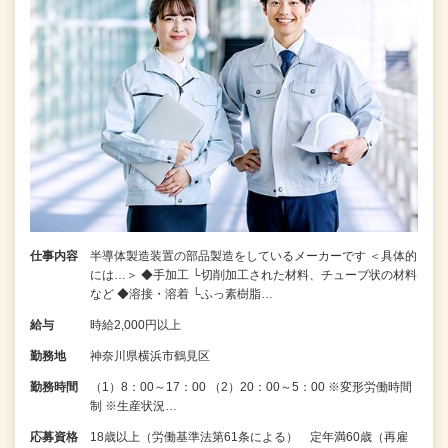
仕事内容
半導体製造装置の部品製造をしているメーカーです ＜具体的
には…＞ ◆手加工 └切削加工された材料、チューブ状の材料
など ◆溶接・溶着 └ふっ素樹脂…
給与
時給2,000円以上
勤務地
神奈川県横浜市鶴見区
勤務時間
（1）8：00～17：00 （2）20：00～5：00 ※変形労働時間
制 ※生産状況…
応募資格
18歳以上（労働基準法第61条による） 定年満60歳（再雇