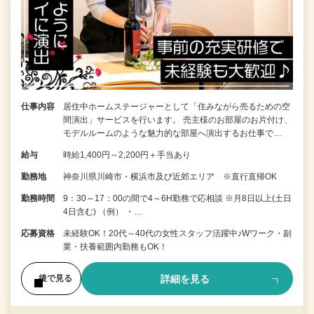
仕事内容
居住中ホームステージャーとして「住みながら売るための空
間演出」サービスを行います。 売主様のお部屋のお片付け、
モデルルームのような魅力的な部屋へ演出するお仕事で…
給与
時給1,400円～2,200円＋手当あり
勤務地
神奈川県川崎市・横浜市及び近郊エリア ※直行直帰OK
勤務時間
9：30～17：00の間で4～6H勤務で応相談 ※月8日以上(土日
4日含む) （例） ・…
応募資格
未経験OK！20代～40代の女性スタッフ活躍中♪Wワーク・副
業・扶養範囲内勤務もOK！
詳細を見る
後で見る