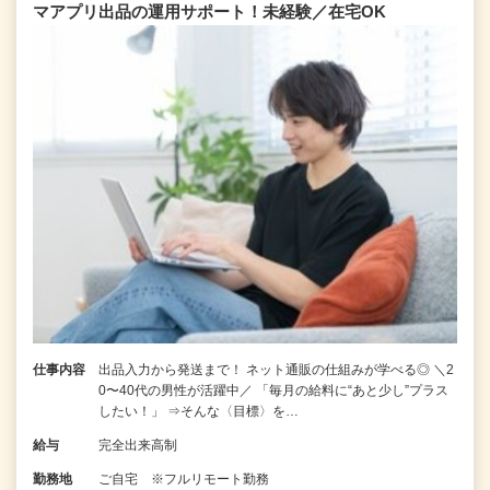
マアプリ出品の運用サポート！未経験／在宅OK
仕事内容
出品入力から発送まで！ ネット通販の仕組みが学べる◎ ＼2
0〜40代の男性が活躍中／ 「毎月の給料に“あと少し”プラス
したい！」 ⇒そんな〈目標〉を…
給与
完全出来高制
勤務地
ご自宅 ※フルリモート勤務