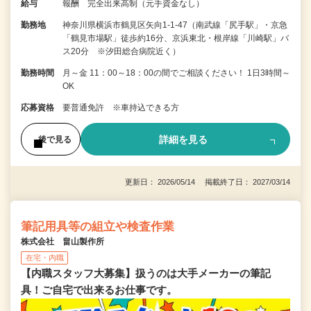
給与
報酬 完全出来高制（元手資金なし）
勤務地
神奈川県横浜市鶴見区矢向1-1-47（南武線「尻手駅」・京急
「鶴見市場駅」徒歩約16分、京浜東北・根岸線「川崎駅」バ
ス20分 ※汐田総合病院近く）
勤務時間
月～金 11：00～18：00の間でご相談ください！ 1日3時間～
OK
応募資格
要普通免許 ※車持込できる方
詳細を見る
後で見る
更新日： 2026/05/14 掲載終了日： 2027/03/14
筆記用具等の組立や検査作業
株式会社 畠山製作所
在宅・内職
【内職スタッフ大募集】扱うのは大手メーカーの筆記
具！ご自宅で出来るお仕事です。