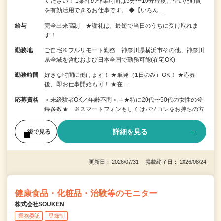
ください！ 1案件の作業時間は5分〜10分程度。空いた時間
を有効活用できるお仕事です。 ◆【いろん…
給与
完全出来高制 ★謝礼は、最短で当日のうちに受け取れま
す！
勤務地
ご自宅※フルリモート勤務 神奈川県横浜市その他、神奈川
県全域を含むおよび日本全国で勤務可能(在宅OK)
勤務時間
好きな時間に働けます！ ★単発（1日のみ）OK！ ★応募
後、即お仕事開始も可！ ★在…
応募資格
＜未経験者OK／年齢不問＞⇒★特に20代〜50代の女性の登
録多数★ ※スマートフォンもしくはパソコンをお持ちの方
詳細を見る
後で見る
更新日： 2026/07/31 掲載終了日： 2026/08/24
健康食品・化粧品・治験等のモニター
株式会社SOUKEN
業務委託
登録制