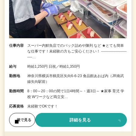
仕事内容
スーパー内鮮魚店でのパック詰めや陳列 など ★とても簡単
な仕事です！未経験の方もご安心ください！ ---------------------
----…
給与
時給1,250円 日祝／時給1,350円
勤務地
神奈川県横浜市鶴見区矢向6-6-23 食品館あおば内（JR南武
線矢向駅前）
勤務時間
8：00～20：00の間で1日4時間～・週3日～ ★家事 育児 学
校 Wワークなど両立安…
応募資格
未経験でOKです！
詳細を見る
後で見る