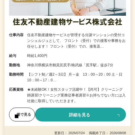
仕事内容
住友不動産建物サービスが管理する分譲マンションの受付コ
ンシェルジュとして、 フロント（受付）での接客や事務をお
任せします！ フロント（受付）での、接客及…
給与
時給1,400円
勤務地
神奈川県横浜市鶴見区尻手/南武線「尻手駅」徒歩7分
勤務時間
【シフト制／週2～3日】 月～金 13：00～20：00 土・日
10：00～17：0…
応募資格
★未経験OK！女性スタッフ活躍中！【尚可】クリーニング
師講習/クリーニング業務従事者講習※お持ちでない方には入
社後に取得していただきます。
詳細を見る
後で見る
更新日： 2026/07/24 掲載終了日： 2026/08/08