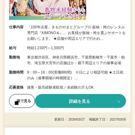
仕事内容
「100年企業」きものやまとグループの 振袖・袴のレンタル
専門店『KIMONO＆』。 お客様が振袖・袴を選ぶサポートを
お願いします。 ★店舗や周辺エリアで行われ…
給与
時給1,230円～1,500円
勤務地
東京都渋谷区、神奈川県横浜市、千葉県船橋市・千葉市・柏
市、埼玉県大宮市の店舗ほか・都下周辺エリアの催事会場
勤務時間
9：00～18：00(実働8時間) ※日により相談可能 ★土日祝
のみ（催事開催の時期限定）…
応募資格
接客・販売経験者歓迎／未経験の方もOK
詳細を見る
後で見る
更新日： 2026/03/27 掲載終了日： 2027/03/05