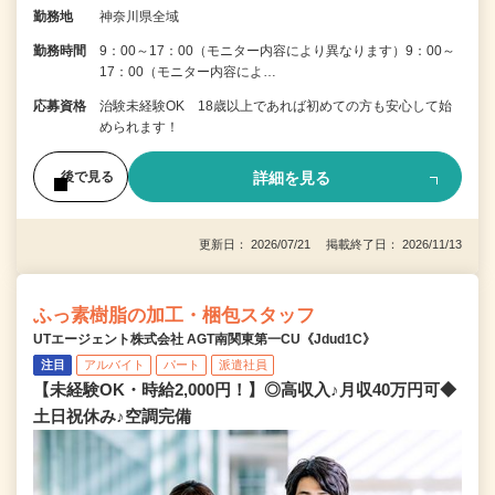
勤務地
神奈川県全域
勤務時間
9：00～17：00（モニター内容により異なります）9：00～
17：00（モニター内容によ…
応募資格
治験未経験OK 18歳以上であれば初めての方も安心して始
められます！
詳細を見る
後で見る
更新日： 2026/07/21 掲載終了日： 2026/11/13
ふっ素樹脂の加工・梱包スタッフ
UTエージェント株式会社 AGT南関東第一CU《Jdud1C》
注目
アルバイト
パート
派遣社員
【未経験OK・時給2,000円！】◎高収入♪月収40万円可◆
土日祝休み♪空調完備