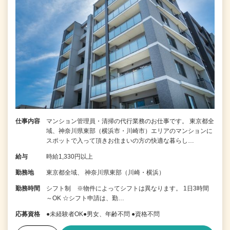
仕事内容
マンション管理員・清掃の代行業務のお仕事です。 東京都全
域、神奈川県東部（横浜市・川崎市）エリアのマンションに
スポットで入って頂きお住まいの方の快適な暮らし…
給与
時給1,330円以上
勤務地
東京都全域、 神奈川県東部（川崎・横浜）
勤務時間
シフト制 ※物件によってシフトは異なります。 1日3時間
～OK ☆シフト申請は、勤…
応募資格
●未経験者OK●男女、年齢不問 ●資格不問