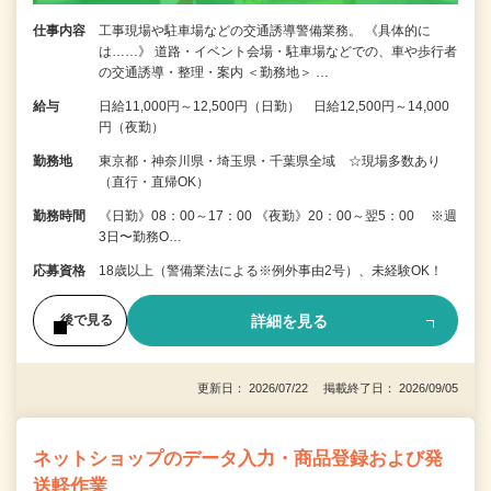
仕事内容
工事現場や駐車場などの交通誘導警備業務。 《具体的に
は……》 道路・イベント会場・駐車場などでの、車や歩行者
の交通誘導・整理・案内 ＜勤務地＞ …
給与
日給11,000円～12,500円（日勤） 日給12,500円～14,000
円（夜勤）
勤務地
東京都・神奈川県・埼玉県・千葉県全域 ☆現場多数あり
（直行・直帰OK）
勤務時間
《日勤》08：00～17：00 《夜勤》20：00～翌5：00 ※週
3日〜勤務O…
応募資格
18歳以上（警備業法による※例外事由2号）、未経験OK！
詳細を見る
後で見る
更新日： 2026/07/22 掲載終了日： 2026/09/05
ネットショップのデータ入力・商品登録および発
送軽作業