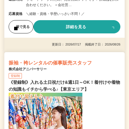
合わせください。 ＜会社営…
応募資格
＼経験・資格・学歴いっさい不問！／
詳細を見る
後で見る
更新日： 2026/07/17 掲載終了日： 2026/08/26
振袖・袴レンタルの催事販売スタッフ
株式会社アニバーサリー
登録制
《登録制》入れる土日祝だけ&週1日～OK！着付けや着物
の知識もイチから学べる♪【東京エリア】