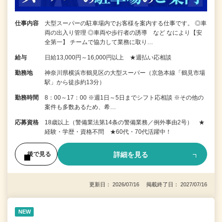
仕事内容
大型スーパーの駐車場内でお客様を案内する仕事です。 ◎車
両の出入り管理 ◎車両や歩行者の誘導 など なにより【安
全第一】 チームで協力して業務に取り…
給与
日給13,000円～16,000円以上 ★週払い応相談
勤務地
神奈川県横浜市鶴見区の大型スーパー（京急本線「鶴見市場
駅」から徒歩約13分）
勤務時間
8：00～17：00 ※週1日～5日までシフト応相談 ※その他の
案件も多数あるため、希…
応募資格
18歳以上（警備業法第14条の警備業務／例外事由2号） ★
経験・学歴・資格不問 ★60代・70代活躍中！
詳細を見る
後で見る
更新日： 2026/07/16 掲載終了日： 2027/07/16
NEW