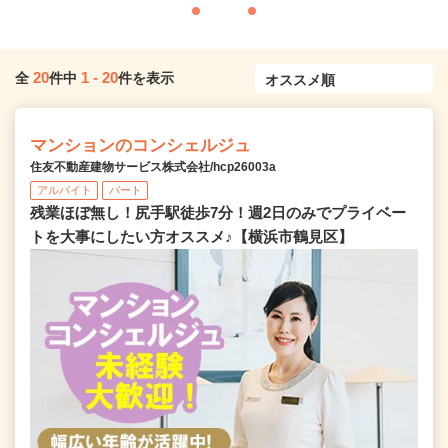
20
1
-
20
全
件中
件を表示
マンションのコンシェルジュ
住友不動産建物サービス株式会社/hcp26003a
アルバイト
パート
残業ほぼ無し！尻手駅徒歩7分！週2日のみでプライベー
トを大事にしたい方オススメ♪【横浜市鶴見区】