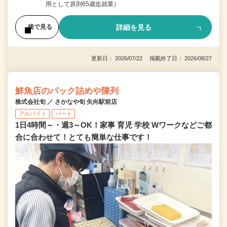
用として原則65歳迄就業）
詳細を見る
後で見る
更新日： 2026/07/22 掲載終了日： 2026/08/27
鮮魚店のパック詰めや陳列
株式会社旬 ／ さかなや旬 矢向駅前店
アルバイト
パート
1日4時間～・週3～OK！家事 育児 学校 Wワークなどご都
合に合わせて！とても簡単な仕事です！