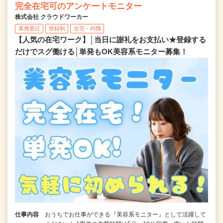
完全在宅可のアンケートモニター
株式会社 クラウドワーカー
業務委託
登録制
在宅・内職
【人気の在宅ワーク】│当日に謝礼をお支払い★登録する
だけでスグ働ける│単発もOK美容系モニター募集！
仕事内容
おうちでお仕事ができる『美容系モニター』として活躍して