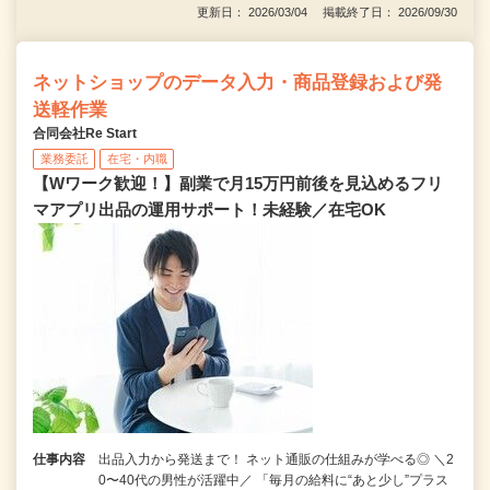
更新日： 2026/03/04 掲載終了日： 2026/09/30
ネットショップのデータ入力・商品登録および発
送軽作業
合同会社Re Start
業務委託
在宅・内職
【Wワーク歓迎！】副業で月15万円前後を見込めるフリ
マアプリ出品の運用サポート！未経験／在宅OK
仕事内容
出品入力から発送まで！ ネット通販の仕組みが学べる◎ ＼2
0〜40代の男性が活躍中／ 「毎月の給料に“あと少し”プラス