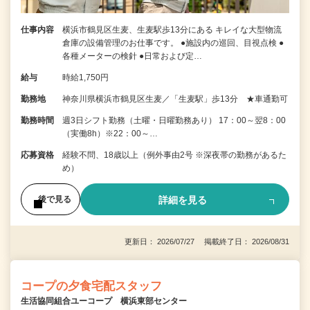
仕事内容
横浜市鶴見区生麦、生麦駅歩13分にある キレイな大型物流
倉庫の設備管理のお仕事です。 ●施設内の巡回、目視点検 ●
各種メーターの検針 ●日常および定…
給与
時給1,750円
勤務地
神奈川県横浜市鶴見区生麦／「生麦駅」歩13分 ★車通勤可
勤務時間
週3日シフト勤務（土曜・日曜勤務あり） 17：00～翌8：00
（実働8h）※22：00～…
応募資格
経験不問、18歳以上（例外事由2号 ※深夜帯の勤務があるた
め）
詳細を見る
後で見る
更新日： 2026/07/27 掲載終了日： 2026/08/31
コープの夕食宅配スタッフ
生活協同組合ユーコープ 横浜東部センター