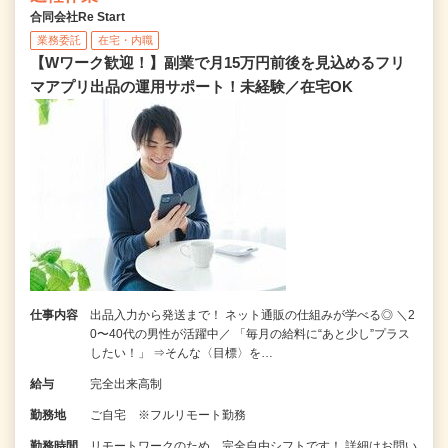
合同会社Re Start
業務委託
在宅・内職
【Wワーク歓迎！】副業で月15万円前後を見込めるフリ
マアプリ出品の運用サポート！未経験／在宅OK
仕事内容
出品入力から発送まで！ ネット通販の仕組みが学べる◎ ＼2
0〜40代の男性が活躍中／ 「毎月の給料に“あと少し”プラス
したい！」 ⇒そんな〈目標〉を…
給与
完全出来高制
勤務地
ご自宅 ※フルリモート勤務
勤務時間
リモートワークのため、完全自由シフトです！ 詳細はお問い