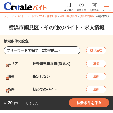
後で見る
閲覧履歴
会員登録
メニュー
クリエイトバイト・パート求人TOP
＞
神奈川県
＞
神奈川県横浜市
＞
横浜市鶴見区
＞
横浜市鶴見区
横浜市鶴見区・その他のバイト・求人情報
検索条件の設定
絞り込む
エリア
神奈川県横浜市(鶴見区)
選択
職種
指定しない
選択
条件
初めてのバイト
選択
20
検索条件を保存
全
件ヒットしました