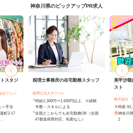
神奈川県のピックアップPR求人
ォトスタジ
税理士事務所の在宅勤務スタッフ
美甲沙龍
スト
税理士法人サリーレ
式会社アニバ
株式会社 
時給1,300円〜1,600円以上 ※経験
以上＋手当
年数・スキルによる
時薪 ¥1,
屋町2-17
全国どこからでも在宅勤務OK（全国
神奈川県
.
47都道府県対応、転勤なし）
2