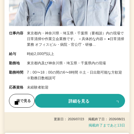
仕事内容
東京都内・神奈川県・埼玉県・千葉県（要相談）内の現場で
日常清掃や作業立会業務です。 ＜具体的な内容＞ ●日常清掃
業務 オフィスビル・病院・官公庁・研修…
給与
時給2,000円以上
勤務地
東京都内及び神奈川県・埼玉県・千葉県内の現場
勤務時間
7：00〜18：00の間の6〜8時間 ※土・日出勤可能な方歓迎
※勤務日数相談可
応募資格
未経験者歓迎
詳細を見る
後で見る
更新日： 2026/07/23 掲載終了日： 2026/08/21
掲載終了まであと13日