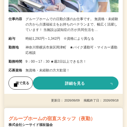
仕事内容
グループホームでの日勤介護のお仕事です。 無資格・未経験
の方から介護福祉士をお持ちのベテランまで、幅広く活躍し
ています！ 当施設は認知症の方が共同生活を…
給与
時給1,292円～1,342円 ※資格により異なる
勤務地
神奈川県横浜市泉区岡津町 ★バイク通勤可・マイカー通勤
応相談
勤務時間
9：00～17：30 ★週2日以上できる方！
応募資格
無資格・未経験の方大歓迎！
詳細を見る
後で見る
更新日： 2026/06/09 掲載終了日： 2026/09/18
グループホームの宿直スタッフ（夜勤）
株式会社シーサイド福祉協会