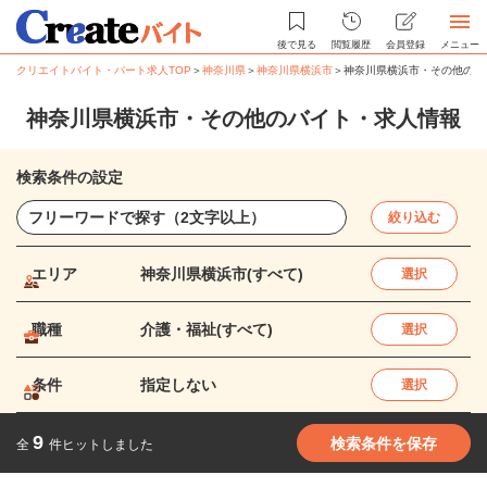
後で見る
閲覧履歴
会員登録
メニュー
クリエイトバイト・パート求人TOP
＞
神奈川県
＞
神奈川県横浜市
＞
神奈川県横浜市・その他のバ
神奈川県横浜市・その他のバイト・求人情報
検索条件の設定
絞り込む
エリア
神奈川県横浜市(すべて)
選択
職種
介護・福祉(すべて)
選択
条件
指定しない
選択
9
検索条件を保存
全
件ヒットしました