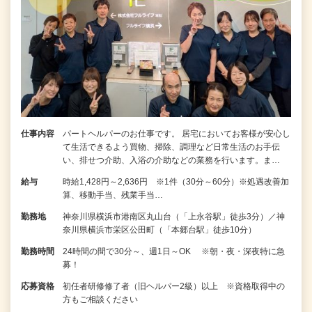
仕事内容
パートヘルパーのお仕事です。 居宅においてお客様が安心し
て生活できるよう買物、掃除、調理など日常生活のお手伝
い、排せつ介助、入浴の介助などの業務を行います。ま…
給与
時給1,428円～2,636円 ※1件（30分～60分）※処遇改善加
算、移動手当、残業手当…
勤務地
神奈川県横浜市港南区丸山台（「上永谷駅」徒歩3分）／神
奈川県横浜市栄区公田町（「本郷台駅」徒歩10分）
勤務時間
24時間の間で30分～、週1日～OK ※朝・夜・深夜特に急
募！
応募資格
初任者研修修了者（旧ヘルパー2級）以上 ※資格取得中の
方もご相談ください