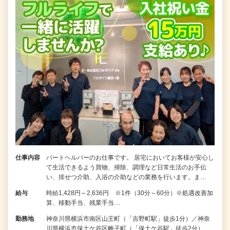
仕事内容
パートヘルパーのお仕事です。 居宅においてお客様が安心し
て生活できるよう買物、掃除、調理など日常生活のお手伝
い、排せつ介助、入浴の介助などの業務を行います。ま…
給与
時給1,428円～2,636円 ※1件（30分～60分）※処遇改善加
算、移動手当、残業手当…
勤務地
神奈川県横浜市南区山王町（「吉野町駅」徒歩1分）／神奈
川県横浜市保土ケ谷区帷子町（「保土ケ谷駅」徒歩2分）