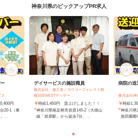
神奈川県のピックアップPR求人
バー
デイサービスの施設職員
病院の送
株式会社 揚工舎／ヨウコーフォレスト相
ビス
模沼田WESTディサー...
株式会社神
,400円
時給1,450円 賃上げしました！！
時給1,3
20-1（東
神奈川県南足柄市岩原145-2（大雄山
神奈川県
...
線「岩原駅」から徒歩7分、...
急田園都