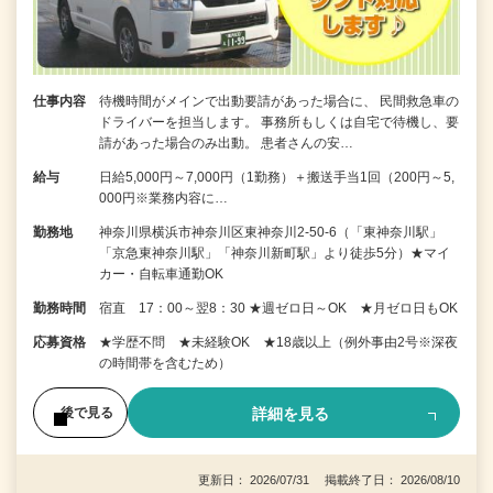
仕事内容
待機時間がメインで出動要請があった場合に、 民間救急車の
ドライバーを担当します。 事務所もしくは自宅で待機し、要
請があった場合のみ出動。 患者さんの安…
給与
日給5,000円～7,000円（1勤務）＋搬送手当1回（200円～5,
000円※業務内容に…
勤務地
神奈川県横浜市神奈川区東神奈川2-50-6（「東神奈川駅」
「京急東神奈川駅」「神奈川新町駅」より徒歩5分）★マイ
カー・自転車通勤OK
勤務時間
宿直 17：00～翌8：30 ★週ゼロ日～OK ★月ゼロ日もOK
応募資格
★学歴不問 ★未経験OK ★18歳以上（例外事由2号※深夜
の時間帯を含むため）
詳細を見る
後で見る
更新日： 2026/07/31 掲載終了日： 2026/08/10