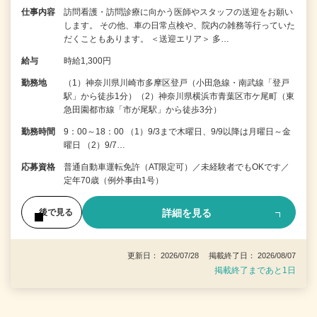
仕事内容
訪問看護・訪問診療に向かう医師やスタッフの送迎をお願い
します。 その他、車の日常点検や、院内の雑務等行っていた
だくこともあります。 ＜送迎エリア＞ 多…
給与
時給1,300円
勤務地
（1）神奈川県川崎市多摩区登戸（小田急線・南武線「登戸
駅」から徒歩1分）（2）神奈川県横浜市青葉区市ケ尾町（東
急田園都市線「市が尾駅」から徒歩3分）
勤務時間
9：00～18：00 （1）9/3まで木曜日、9/9以降は月曜日～金
曜日 （2）9/7…
応募資格
普通自動車運転免許（AT限定可）／未経験者でもOKです／
定年70歳（例外事由1号）
詳細を見る
後で見る
更新日： 2026/07/28 掲載終了日： 2026/08/07
掲載終了まであと1日