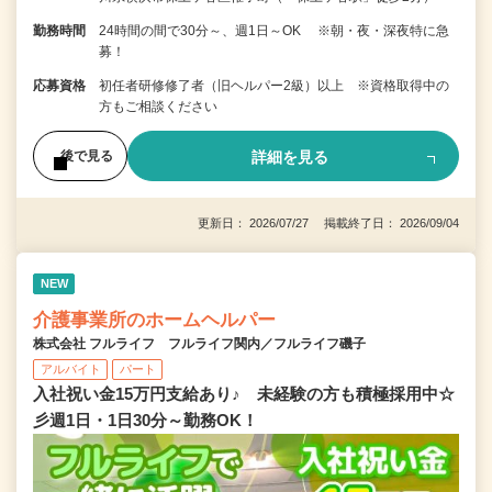
勤務時間
24時間の間で30分～、週1日～OK ※朝・夜・深夜特に急
募！
応募資格
初任者研修修了者（旧ヘルパー2級）以上 ※資格取得中の
方もご相談ください
詳細を見る
後で見る
更新日： 2026/07/27 掲載終了日： 2026/09/04
NEW
介護事業所のホームヘルパー
株式会社 フルライフ フルライフ関内／フルライフ磯子
アルバイト
パート
入社祝い金15万円支給あり♪ 未経験の方も積極採用中☆
彡週1日・1日30分～勤務OK！