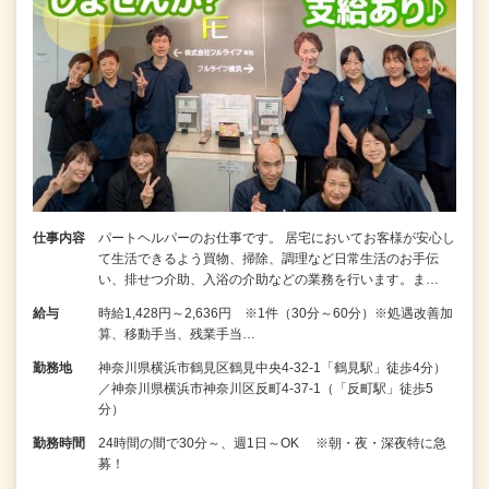
仕事内容
パートヘルパーのお仕事です。 居宅においてお客様が安心し
て生活できるよう買物、掃除、調理など日常生活のお手伝
い、排せつ介助、入浴の介助などの業務を行います。ま…
給与
時給1,428円～2,636円 ※1件（30分～60分）※処遇改善加
算、移動手当、残業手当…
勤務地
神奈川県横浜市鶴見区鶴見中央4-32-1「鶴見駅」徒歩4分）
／神奈川県横浜市神奈川区反町4-37-1（「反町駅」徒歩5
分）
勤務時間
24時間の間で30分～、週1日～OK ※朝・夜・深夜特に急
募！