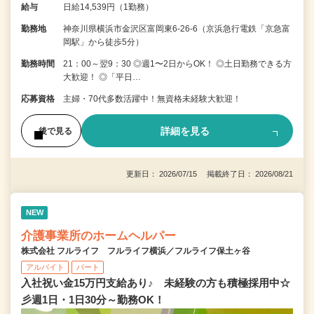
給与
日給14,539円（1勤務）
勤務地
神奈川県横浜市金沢区富岡東6-26-6（京浜急行電鉄「京急富
岡駅」から徒歩5分）
勤務時間
21：00～翌9：30 ◎週1〜2日からOK！ ◎土日勤務できる方
大歓迎！ ◎「平日…
応募資格
主婦・70代多数活躍中！無資格未経験大歓迎！
詳細を見る
後で見る
更新日： 2026/07/15 掲載終了日： 2026/08/21
NEW
介護事業所のホームヘルパー
株式会社 フルライフ フルライフ横浜／フルライフ保土ヶ谷
アルバイト
パート
入社祝い金15万円支給あり♪ 未経験の方も積極採用中☆
彡週1日・1日30分～勤務OK！