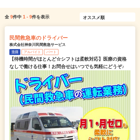
9
1
-
9
全
件中
件を表示
民間救急車のドライバー
株式会社神奈川民間救急サービス
注目
アルバイト
パート
【待機時間がほとんど☆シフトは柔軟対応】医療の資格
なしで働ける仕事！お問合せはいつでも気軽にどうぞ♪