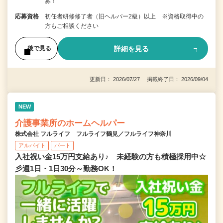
募！
応募資格
初任者研修修了者（旧ヘルパー2級）以上 ※資格取得中の
方もご相談ください
詳細を見る
後で見る
更新日： 2026/07/27 掲載終了日： 2026/09/04
NEW
介護事業所のホームヘルパー
株式会社 フルライフ フルライフ鶴見／フルライフ神奈川
アルバイト
パート
入社祝い金15万円支給あり♪ 未経験の方も積極採用中☆
彡週1日・1日30分～勤務OK！