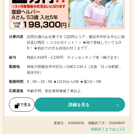
仕事内容
訪問介護のお仕事です ◎訪問エリア：横浜市中区を中心に南
区及び西区 ＜ココがポイント！＞ ★他で登録していてもO
K！ ★初めての方も自信が付くまで丁…
給与
時給1,410円～2,230円 ※インセンティブ有（稼げます）
勤務地
神奈川県横浜市中区日ノ出町2-134-1（京急「日ノ出町駅」
徒歩3分）
勤務時間
8：00～19：00 ★1日1hからOK ★週1日～OK
応募資格
年齢不問、初任者研修修了者以上
詳細を見る
後で見る
更新日： 2026/06/30 掲載終了日： 2026/08/07
掲載終了まであと1日