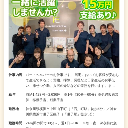
仕事内容
パートヘルパーのお仕事です。 居宅においてお客様が安心し
て生活できるよう買物、掃除、調理など日常生活のお手伝
い、排せつ介助、入浴の介助などの業務を行います。ま…
給与
時給1,428円～2,636円 ※1件（30分～60分）※処遇改善加
算、移動手当、残業手当…
勤務地
神奈川県横浜市中区山下町（「石川町駅」徒歩4分）／神奈
川県横浜市磯子区磯子（「磯子駅」徒歩5分）
勤務時間
24時間の間で30分～、週1日～OK ※朝・夜・深夜特に急