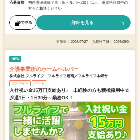
応募資格
初任者研修修了者（旧ヘルパー2級）以上 ※資格取得中の
方もご相談ください
詳細を見る
後で見る
更新日： 2026/07/27 掲載終了日： 2026/09/04
NEW
介護事業所のホームヘルパー
株式会社 フルライフ フルライフ港南／フルライフ本郷台
アルバイト
パート
入社祝い金15万円支給あり♪ 未経験の方も積極採用中☆
彡週1日・1日30分～勤務OK！