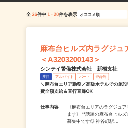
全
26
件中
1
-
20
件を表示
麻布台ヒルズ内ラグジュ
＜A3203200143＞
シンテイ警備株式会社 新橋支社
注目
アルバイト
パート
登録制
＼麻布台エリア勤務／高級ホテルでの施設
費全額支給＆直行直帰OK
仕事内容
《麻布台エリアのラグジュ
ます》 **話題の麻布台ヒル
募集中です◎ 神谷町駅…