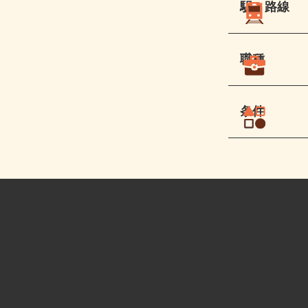
駅・路線
職種
条件