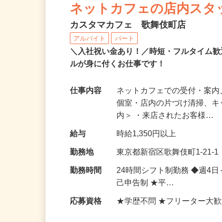
ネットカフェの店内スタ
カスタマカフェ 歌舞伎町店
アルバイト
パート
＼入社祝い金あり！／時短・フルタイム
ルが身に付くお仕事です！
仕事内容
ネットカフェでの受付・案内
個室・店内の片づけ清掃、キ
内＞ ・来店されたお客様…
給与
時給1,350円以上
勤務地
東京都新宿区歌舞伎町1-21
勤務時間
24時間シフト制勤務 ◆週4
己申告制 ★平…