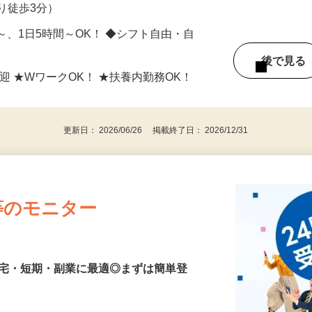
-1（JR各線「新宿駅」東口より徒歩5分、
り徒歩3分）
日～、1日5時間～OK！ ◆シフト自由・自
後で見
迎 ★WワークOK！ ★扶養内勤務OK！
更新日： 2026/06/26 掲載終了日： 2026/12/31
等のモニター
在宅・短期・副業に最適◎まずは簡単登