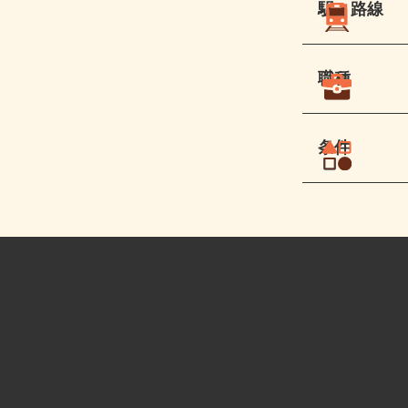
駅・路線
職種
条件