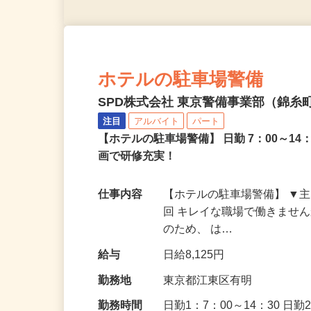
ホテルの駐車場警備
SPD株式会社 東京警備事業部（錦糸町
注目
アルバイト
パート
【ホテルの駐車場警備】 日勤 7：00～1
画で研修充実！
仕事内容
【ホテルの駐車場警備】 ▼
回 キレイな職場で働きませ
のため、 は…
給与
日給8,125円