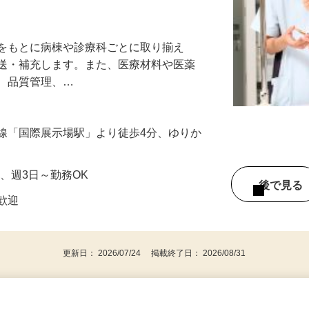
が活躍中♪資格がなくても経験がなくても医
トをもとに病棟や診療科ごとに取り揃え
搬送・補充します。また、医療材料や医薬
れ、品質管理、…
線「国際展示場駅」より徒歩4分、ゆりか
）
間～、週3日～勤務OK
後で見
者歓迎
更新日： 2026/07/24 掲載終了日： 2026/08/31