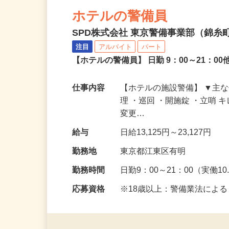
ホテルの警備員
SPD株式会社 東京警備事業部（錦糸町
注目
アルバイト
パート
【ホテルの警備員】 日勤 9：00～21：0
仕事内容
【ホテルの施設警備】 ▼主
理 ・巡回 ・開施錠 ・立哨
変更…
給与
日給13,125円～23,127円
勤務地
東京都江東区有明
勤務時間
日勤9：00～21：00（実働10
応募資格
※18歳以上：警備業法によ