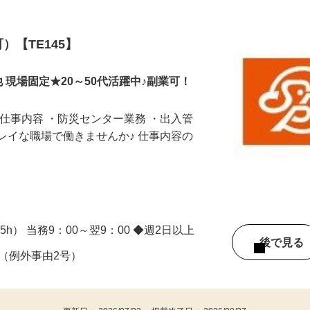
）【TE145】
0他 現場固定★20～50代活躍中♪副業可！
な仕事内容 ・防災センター業務 ・出入管
 キレイな職場で働きませんか♪ 仕事内容の
.5h） 当務9：00～翌9：00 ◆週2日以上
後で見
る（例外事由2号）