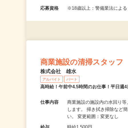
勤務地
東京都江東区有明
勤務時間
日勤1：7：00～14：30 日勤
応募資格
※18歳以上：警備業法によ
商業施設の清掃スタッフ
株式会社 雄水
アルバイト
パート
高時給！午前中4.5時間のお仕事！平日週
仕事内容
商業施設の施設内の水回り
します。 掃き拭き掃除など