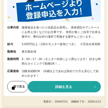
仕事内容
健康食品を食べたり化粧品を使用し、身体測定やアンケート
にお答え頂くなどのお仕事です。 来所が無くご自宅で出来る
案件や、弊社以外の場所で実施する案件もございます…
給与
5,000円以上（1回のモニター参加につき） ※完全出来高制
勤務地
東京都全域
勤務時間
9：00～17：00（モニター内容により異なります） 好きな時
間＆タイミングで勤務OK！…
応募資格
治験未経験OK 18歳以上であれば初めての方も安心して始
められます！
詳細を見る
後で見る
更新日： 2026/07/21 掲載終了日： 2026/11/13