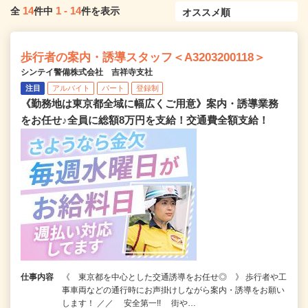
14
1
-
14
全
件中
件を表示
歩行者の案内・誘導スタッフ＜A3203200118＞
シンテイ警備株式会社 吉祥寺支社
注目
アルバイト
パート
登録制
《勤務地は東京都全域に幅広くご用意》案内・誘導業務
をお任せ♪全員に総額8万円を支給！交通費全額支給！
仕事内容
《 東京都を中心とした交通誘導をお任せ◎ 》 歩行者や工
事車両などの通行時にお声掛けしながら案内・誘導をお願い
します！ ／／ 安全第一!! 街や…