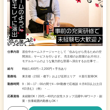
仕事内容
居住中ホームステージャーとして「住みながら売るための空
間演出」サービスを行います。 売主様のお部屋のお片付け、
モデルルームのような魅力的な部屋へ演出するお仕事で…
給与
時給1,400円～2,200円＋手当あり
勤務地
東京都（23区・都下）および近郊エリア ※直行直帰OK
勤務時間
9：30～17：00の間で4～6H勤務で応相談 ※月8日以上(土日
4日含む) （例） ・…
応募資格
未経験OK！20代～40代の女性スタッフ活躍中♪Wワーク・副
業・扶養範囲内勤務もOK！