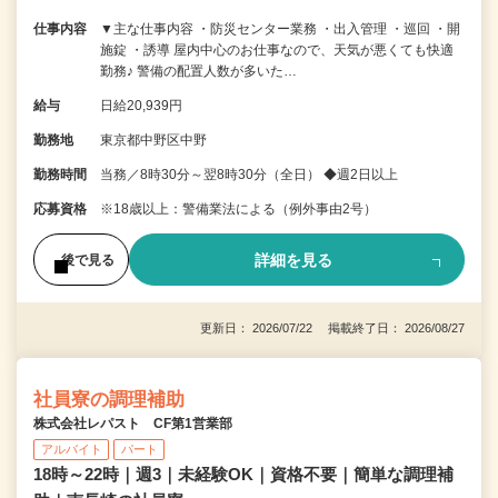
仕事内容
▼主な仕事内容 ・防災センター業務 ・出入管理 ・巡回 ・開
施錠 ・誘導 屋内中心のお仕事なので、天気が悪くても快適
勤務♪ 警備の配置人数が多いた…
給与
日給20,939円
勤務地
東京都中野区中野
勤務時間
当務／8時30分～翌8時30分（全日） ◆週2日以上
応募資格
※18歳以上：警備業法による（例外事由2号）
詳細を見る
後で見る
更新日： 2026/07/22 掲載終了日： 2026/08/27
社員寮の調理補助
株式会社レパスト CF第1営業部
アルバイト
パート
18時～22時｜週3｜未経験OK｜資格不要｜簡単な調理補