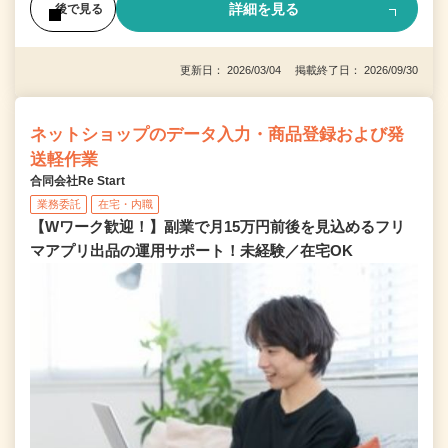
詳細を見る
後で見る
更新日： 2026/03/04 掲載終了日： 2026/09/30
ネットショップのデータ入力・商品登録および発
送軽作業
合同会社Re Start
業務委託
在宅・内職
【Wワーク歓迎！】副業で月15万円前後を見込めるフリ
マアプリ出品の運用サポート！未経験／在宅OK