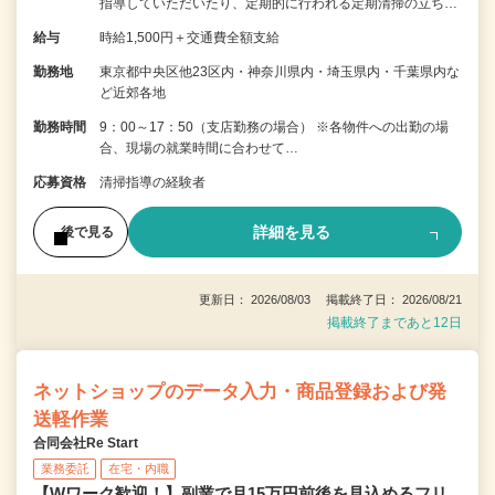
指導していただいたり、定期的に行われる定期清掃の立ち…
給与
時給1,500円＋交通費全額支給
勤務地
東京都中央区他23区内・神奈川県内・埼玉県内・千葉県内な
ど近郊各地
勤務時間
9：00～17：50（支店勤務の場合） ※各物件への出勤の場
合、現場の就業時間に合わせて…
応募資格
清掃指導の経験者
詳細を見る
後で見る
更新日： 2026/08/03 掲載終了日： 2026/08/21
掲載終了まであと12日
ネットショップのデータ入力・商品登録および発
送軽作業
合同会社Re Start
業務委託
在宅・内職
【Wワーク歓迎！】副業で月15万円前後を見込めるフリ