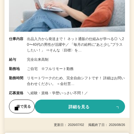
仕事内容
出品入力から発送まで！ ネット通販の仕組みが学べる◎ ＼2
0〜40代の男性が活躍中／ 「毎月の給料に“あと少し”プラス
したい！」 ⇒そんな〈目標〉を…
給与
完全出来高制
勤務地
ご自宅 ※フルリモート勤務
勤務時間
リモートワークのため、完全自由シフトです！ 詳細はお問い
合わせください。 ＜会社営…
応募資格
＼経験・資格・学歴いっさい不問！／
詳細を見る
後で見る
更新日： 2026/07/02 掲載終了日： 2026/08/26