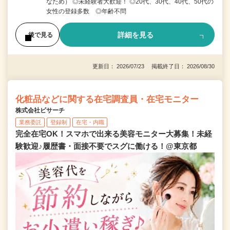
なため） ◎未経験者大歓迎！ ◎20代、30代、40代、50代の
女性の登録多数 ◎年齢不問
詳細を見る
後で見る
更新日： 2026/07/23 掲載終了日： 2026/08/30
化粧品などに関する在宅調査員・在宅モニター
株式会社ビサーチ
業務委託
登録制
在宅・内職
完全在宅OK！スマホで出来る美容モニター大募集！未経
験歓迎♪履歴書・面接不要でスグに働ける！@東京都