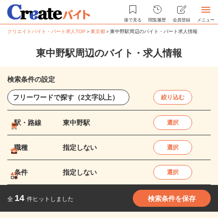
後で見る
閲覧履歴
会員登録
メニュー
クリエイトバイト・パート求人TOP
＞
東京都
＞
東中野駅周辺のバイト・パート求人情報
東中野駅周辺のバイト・求人情報
検索条件の設定
絞り込む
駅・路線
東中野駅
選択
職種
指定しない
選択
条件
指定しない
選択
14
検索条件を保存
全
件ヒットしました