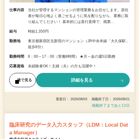
仕事内容
当社が管理するマンションの管理業務をお任せします。居住
者が毎日心地よく過ごせるように気を配りながら、業務に取
り組んでください！ 基本的には直行直帰で、残業…
給与
時給1,350円
勤務地
東京都新宿区北新宿のマンション（JR中央本線「大久保駅」
徒歩8分）
勤務時間
8：00～17：00（実働8時間） ★月～金の週5日勤務
応募資格
未経験者OK！主婦（夫）の方も活躍中！
詳細を見る
後で見る
更新日： 2026/08/03 掲載終了日： 2026/08/21
掲載終了まであと12日
臨床研究のデータ入力スタッフ（LDM：Local Dat
a Manager）