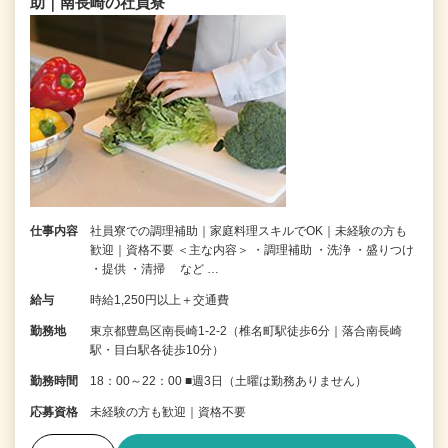
助｜南長崎の社員寮
仕事内容
社員寮での調理補助｜家庭料理スキルでOK｜未経験の方も
歓迎｜資格不要 ＜主な内容＞ ・調理補助 ・洗浄 ・盛りつけ
・提供 ・清掃 など …
給与
時給1,250円以上＋交通費
勤務地
東京都豊島区南長崎1-2-2（椎名町駅徒歩6分｜落合南長崎
駅・目白駅各徒歩10分）
勤務時間
18：00～22：00 ■週3日（土曜は勤務ありません）
応募資格
未経験の方も歓迎｜資格不要