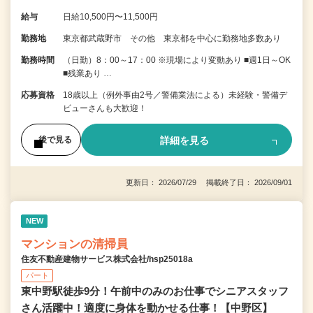
給与
日給10,500円〜11,500円
勤務地
東京都武蔵野市 その他 東京都を中心に勤務地多数あり
勤務時間
（日勤）8：00～17：00 ※現場により変動あり ■週1日～OK
■残業あり …
応募資格
18歳以上（例外事由2号／警備業法による）未経験・警備デ
ビューさんも大歓迎！
詳細を見る
後で見る
更新日： 2026/07/29 掲載終了日： 2026/09/01
NEW
マンションの清掃員
住友不動産建物サービス株式会社/hsp25018a
パート
東中野駅徒歩9分！午前中のみのお仕事でシニアスタッフ
さん活躍中！適度に身体を動かせる仕事！【中野区】