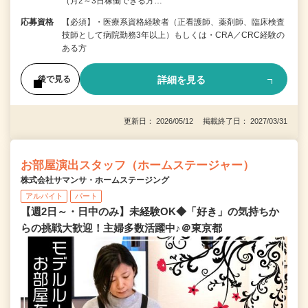
（月2～3日稼働できる方…
応募資格
【必須】・医療系資格経験者（正看護師、薬剤師、臨床検査
技師として病院勤務3年以上）もしくは・CRA／CRC経験の
ある方
詳細を見る
後で見る
更新日： 2026/05/12 掲載終了日： 2027/03/31
お部屋演出スタッフ（ホームステージャー）
株式会社サマンサ・ホームステージング
アルバイト
パート
【週2日～・日中のみ】未経験OK◆「好き」の気持ちか
らの挑戦大歓迎！主婦多数活躍中♪＠東京都