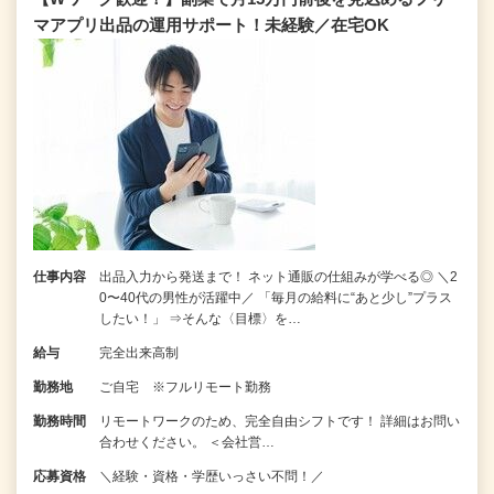
マアプリ出品の運用サポート！未経験／在宅OK
仕事内容
出品入力から発送まで！ ネット通販の仕組みが学べる◎ ＼2
0〜40代の男性が活躍中／ 「毎月の給料に“あと少し”プラス
したい！」 ⇒そんな〈目標〉を…
給与
完全出来高制
勤務地
ご自宅 ※フルリモート勤務
勤務時間
リモートワークのため、完全自由シフトです！ 詳細はお問い
合わせください。 ＜会社営…
応募資格
＼経験・資格・学歴いっさい不問！／