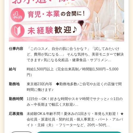
仕事内容
「このコスメ、自分の肌に合うかな？」「試してみたいけ
ど、費用が気になる…」 そんな気持ち、美容モニターで解決
できます♪ 気になる化粧品・健康食品・サプリメン…
給与
時給1,500円以上（完全出来高制／時間額1,500円～5,000
円）
勤務地
東京都23区内等 ◆勤務地多数♪ご自宅やお近くの店舗で間
時間に働けます♪
勤務時間
1日5分～OK！好きな時間やスキマ時間でサクッと♪ ☆1日の
み～中長期まで幅広く大歓迎♪…
応募資格
未経験OK＆年齢不問！夏休みの1回きり・単発も大歓迎！ ★
会社員・派遣社員・契約社員・個人事業主・パート・アルバ
イト・主婦（夫）・フリーターなど、20代～50代…