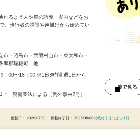
Kなので副業・ダブルワークや扶養内で働く
に通れるよう人や車の誘導・案内などをお
まで、歩行者の誘導や声掛けから始めてい
…
国立市・昭島市・武蔵村山市・東大和市・
西多摩郡瑞穂町 他
・9：00〜18：00 ※1日8時間 週1日から
後で見
8歳以上：警備業法による（例外事由2号）
更新日： 2026/07/31 掲載終了日： 2026/08/08
掲載終了まであと1日