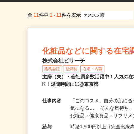
全
11
件中
1
-
11
件を表示
化粧品などに関する在宅
株式会社ビサーチ
業務委託
登録制
在宅・内職
主婦（夫）・会社員多数活躍中！人気の在
K！隙間時間に◎@東京都
仕事内容
「このコスメ、自分の肌に
気になる…」 そんな気持ち
化粧品・健康食品・サプリ
給与
時給1,500円以上（完全出来高