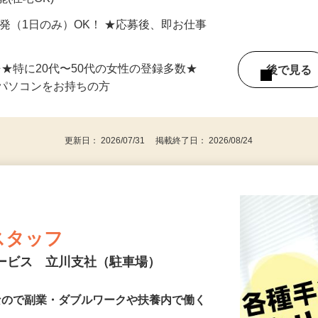
 東京都その他、東京都全域を含む関東エ
(在宅OK)
単発（1日のみ）OK！ ★応募後、即お仕事
⇒★特に20代〜50代の女性の登録多数★
後で見
パソコンをお持ちの方
更新日： 2026/07/31 掲載終了日： 2026/08/24
スタッフ
サービス 立川支社（駐車場）