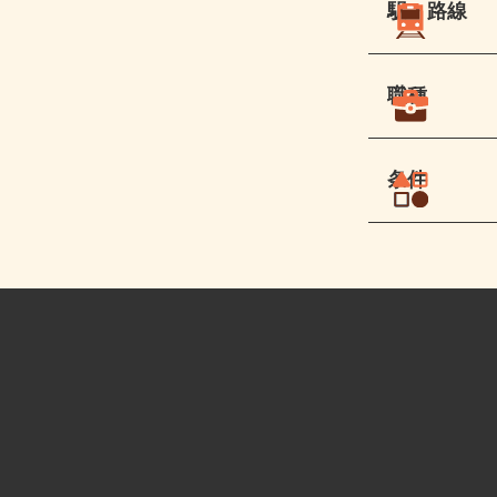
駅・路線
職種
条件