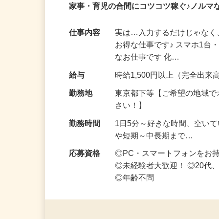
業務委託
登録制
在宅・内職
家事・育児の合間にコツコツ稼ぐ♪ノルマ
仕事内容
実は…入力するだけじゃなく
お得な仕事です♪ スマホ1台
なお仕事です 化…
給与
時給1,500円以上（完全出来高
勤務地
東京都下等【ご希望の地域で
さい！】
勤務時間
1日5分～好きな時間、空い
や短期～中長期まで…
応募資格
◎PC・スマートフォンをお
◎未経験者大歓迎！ ◎20代
◎年齢不問