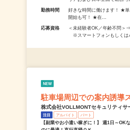
勤務地
ご自宅※フルリモート勤務
リアおよび日本全国で勤務可能
勤務時間
好きな時間に働けます！ ★
開始も可！ ★在…
応募資格
＜未経験者OK／年齢不問＞
※スマートフォンもしくは
NEW
駐車場周辺での案内誘導
株式会社VOLLMONTセキュリティ
注目
アルバイト
パート