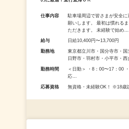
【副業やお小遣い稼ぎに！】 週1日～O
のに最適！直行直帰ＯＫ
仕事内容
駐車場周辺で皆さまが安全
願いします。 最初は慣れる
ただきます。 未経験で始め
給与
日給10,400円〜13,700円
勤務地
東京都立川市・国分寺市・
日野市・羽村市・小平市・
勤務時間
＜日勤＞ ・8：00〜17：00 
応…
応募資格
無資格・未経験OK！ ※1