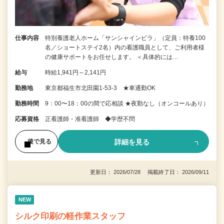
仕事内容
特別養護老人ホーム「サンシャインビラ」（定員：特養100
名／ショートステイ2名）内の看護職員として、ご利用者様
の健康サポートをお任せします。 ＜具体的には…
給与
時給1,941円～2,141円
勤務地
東京都福生市北田園1-53-3 ★車通勤OK
勤務時間
9：00〜18：00の間で応相談 ★夜勤なし（オンコールあり）
応募資格
正看護師・准看護師 ◆学歴不問
詳細を見る
後で見る
更新日： 2026/07/28 掲載終了日： 2026/09/11
NEW
シルク印刷の軽作業スタッフ