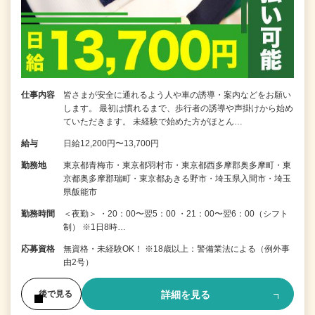
仕事内容
皆さまが安全に通れるよう人や車の誘導・案内などをお願い
します。 最初は慣れるまで、歩行者の誘導や声掛けから始め
ていただきます。 未経験で始めた方がほとん…
給与
日給12,200円〜13,700円
勤務地
東京都青梅市・東京都羽村市・東京都西多摩郡奥多摩町・東
京都奥多摩郡瑞町・東京都あきる野市・埼玉県入間市・埼玉
県飯能市
勤務時間
＜夜勤＞ ・20：00〜翌5：00 ・21：00〜翌6：00（シフト
制） ※1日8時…
応募資格
無資格・未経験OK！ ※18歳以上：警備業法による（例外事
由2号）
詳細を見る
後で見る