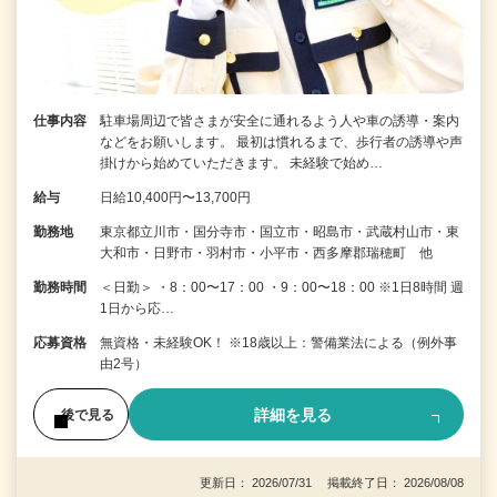
仕事内容
駐車場周辺で皆さまが安全に通れるよう人や車の誘導・案内
などをお願いします。 最初は慣れるまで、歩行者の誘導や声
掛けから始めていただきます。 未経験で始め…
給与
日給10,400円〜13,700円
勤務地
東京都立川市・国分寺市・国立市・昭島市・武蔵村山市・東
大和市・日野市・羽村市・小平市・西多摩郡瑞穂町 他
勤務時間
＜日勤＞ ・8：00〜17：00 ・9：00〜18：00 ※1日8時間 週
1日から応…
応募資格
無資格・未経験OK！ ※18歳以上：警備業法による（例外事
由2号）
詳細を見る
後で見る
更新日： 2026/07/31 掲載終了日： 2026/08/08