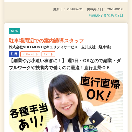
更新日： 2026/07/31 掲載終了日： 2026/08/08
掲載終了まであと2日
NEW
駐車場周辺での案内誘導スタッフ
株式会社VOLLMONTセキュリティサービス 立川支社（駐車場）
注目
アルバイト
パート
【副業やお小遣い稼ぎに！】 週1日～OKなので副業・ダ
ブルワークや扶養内で働くのに最適！直行直帰ＯＫ