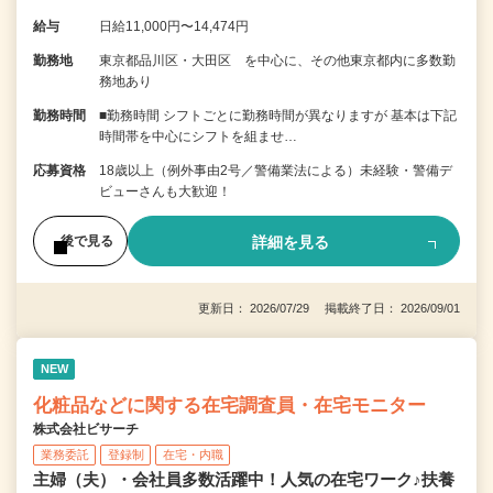
給与
日給11,000円〜14,474円
勤務地
東京都品川区・大田区 を中心に、その他東京都内に多数勤
務地あり
勤務時間
■勤務時間 シフトごとに勤務時間が異なりますが 基本は下記
時間帯を中心にシフトを組ませ…
応募資格
18歳以上（例外事由2号／警備業法による）未経験・警備デ
ビューさんも大歓迎！
詳細を見る
後で見る
更新日： 2026/07/29 掲載終了日： 2026/09/01
NEW
化粧品などに関する在宅調査員・在宅モニター
株式会社ビサーチ
業務委託
登録制
在宅・内職
主婦（夫）・会社員多数活躍中！人気の在宅ワーク♪扶養