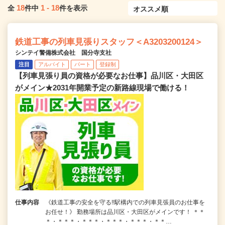
18
1
-
18
全
件中
件を表示
鉄道工事の列車見張りスタッフ＜A3203200124＞
シンテイ警備株式会社 国分寺支社
注目
アルバイト
パート
登録制
【列車見張り員の資格が必要なお仕事】品川区・大田区
がメイン★2031年開業予定の新路線現場で働ける！
仕事内容
《鉄道工事の安全を守る!!駅構内での列車見張員のお仕事を
お任せ！》 勤務場所は品川区・大田区がメインです！ ＊＊
＊・＊＊＊・＊＊＊・＊＊＊・＊＊＊・＊＊…