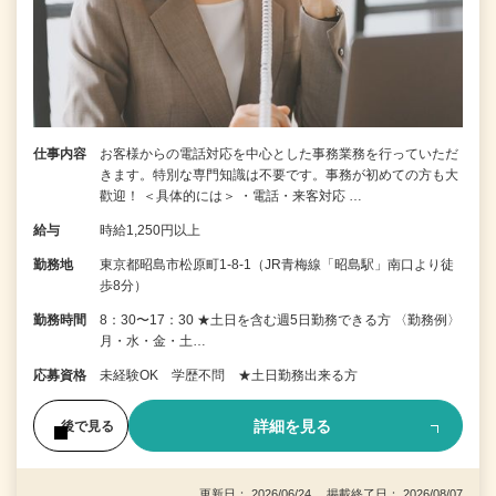
仕事内容
お客様からの電話対応を中心とした事務業務を行っていただ
きます。特別な専門知識は不要です。事務が初めての方も大
歡迎！ ＜具体的には＞ ・電話・来客対応 …
給与
時給1,250円以上
勤務地
東京都昭島市松原町1-8-1（JR青梅線「昭島駅」南口より徒
歩8分）
勤務時間
8：30〜17：30 ★土日を含む週5日勤務できる方 〈勤務例〉
月・水・金・土…
応募資格
未経験OK 学歴不問 ★土日勤務出来る方
詳細を見る
後で見る
更新日： 2026/06/24 掲載終了日： 2026/08/07