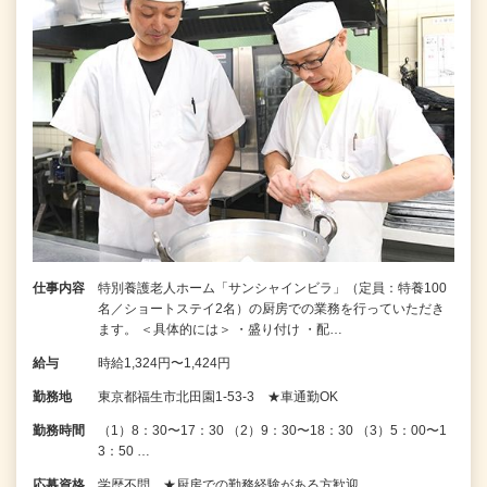
仕事内容
特別養護老人ホーム「サンシャインビラ」（定員：特養100
名／ショートステイ2名）の厨房での業務を行っていただき
ます。 ＜具体的には＞ ・盛り付け ・配…
給与
時給1,324円〜1,424円
勤務地
東京都福生市北田園1-53-3 ★車通勤OK
勤務時間
（1）8：30〜17：30 （2）9：30〜18：30 （3）5：00〜1
3：50 …
応募資格
学歴不問 ★厨房での勤務経験がある方歓迎