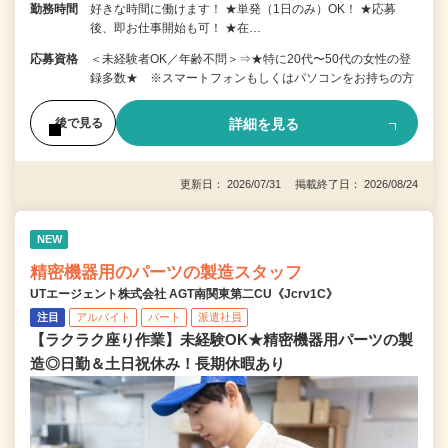
勤務時間
好きな時間に働けます！ ★単発（1日のみ）OK！ ★応募
後、即お仕事開始も可！ ★在…
応募資格
＜未経験者OK／年齢不問＞⇒★特に20代〜50代の女性の登
録多数★ ※スマートフォンもしくはパソコンをお持ちの方
詳細を見る
後で見る
更新日： 2026/07/31 掲載終了日： 2026/08/24
NEW
精密機器用のパーツの製造スタッフ
UTエージェント株式会社 AGT南関東第二CU《Jcrv1C》
注目
アルバイト
パート
派遣社員
【ラクラク座り作業】未経験OK★精密機器用パーツの製
造◎日勤＆土日祝休み！長期休暇あり