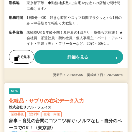
勤務地
東京都下等 ◆勤務地多数♪ご自宅やお近くの店舗で間時間
に働けます♪
勤務時間
1日5分～OK！好きな時間やスキマ時間でサクッと♪ ☆1日の
み～中長期まで幅広く大歓迎♪…
応募資格
未経験OK＆年齢不問！夏休みの1回きり・単発も大歓迎！ ★
会社員・派遣社員・契約社員・個人事業主・パート・アルバ
イト・主婦（夫）・フリーターなど、20代～50代…
詳細を見る
後で見る
更新日： 2026/08/05 掲載終了日： 2026/08/30
NEW
化粧品・サプリの在宅データ入力
株式会社リアル・フェイス
業務委託
登録制
在宅・内職
家事・育児の合間にコツコツ稼ぐ♪ノルマなし・自分のペ
ースでOK！〈東京都〉