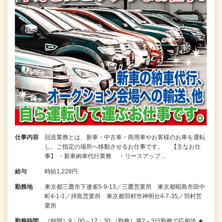
仕事内容
回送業務とは、新車・中古車・商用車やお客様のお車を運転
し、ご指定の場所へ移動させるお仕事です。 【主なお仕
事】 ・新車納車代行業務 ・リースアップ…
給与
時給1,228円
勤務地
東京都三鷹市下連雀5-9-13／三鷹営業所 東京都昭島市田中
町4-1-1／拝島営業所 東京都羽村市神明台4-7-35／羽村営
業所
勤務時間
［時間］9：00～17：30 ［勤務］週2～3日勤務で応相談 ★