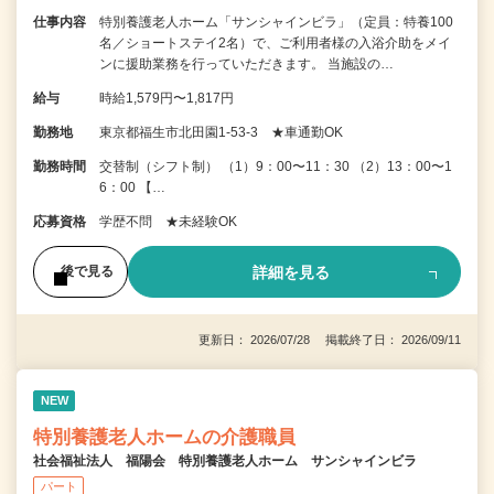
仕事内容
特別養護老人ホーム「サンシャインビラ」（定員：特養100
名／ショートステイ2名）で、ご利用者様の入浴介助をメイ
ンに援助業務を行っていただきます。 当施設の…
給与
時給1,579円〜1,817円
勤務地
東京都福生市北田園1-53-3 ★車通勤OK
勤務時間
交替制（シフト制） （1）9：00〜11：30 （2）13：00〜1
6：00 【…
応募資格
学歴不問 ★未経験OK
詳細を見る
後で見る
更新日： 2026/07/28 掲載終了日： 2026/09/11
NEW
特別養護老人ホームの介護職員
社会福祉法人 福陽会 特別養護老人ホーム サンシャインビラ
パート