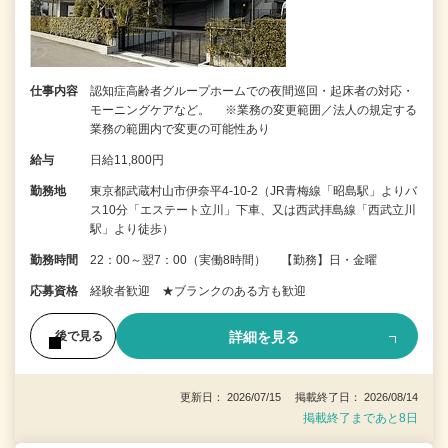
仕事内容
認知症高齢者グループホームでの夜間巡回・起床者の対応・
モーニングケアなど。 ※業務の変更範囲／法人の規定する
業務の範囲内で変更の可能性あり
給与
日給11,800円
勤務地
東京都武蔵村山市伊奈平4-10-2（JR青梅線「昭島駅」よりバ
ス10分「エステート立川」下車、又は西武拝島線「西武立川
駅」より徒歩）
勤務時間
22：00～翌7：00（実働8時間） 【勤務】日・金曜
応募資格
経験者歓迎 ★ブランクのある方も歓迎
詳細を見る
後で見る
更新日： 2026/07/15 掲載終了日： 2026/08/14
掲載終了まであと8日