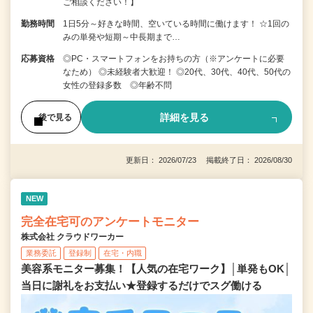
ご相談ください！】
勤務時間
1日5分～好きな時間、空いている時間に働けます！ ☆1回の
みの単発や短期～中長期まで…
応募資格
◎PC・スマートフォンをお持ちの方（※アンケートに必要
なため） ◎未経験者大歓迎！ ◎20代、30代、40代、50代の
女性の登録多数 ◎年齢不問
詳細を見る
後で見る
更新日： 2026/07/23 掲載終了日： 2026/08/30
NEW
完全在宅可のアンケートモニター
株式会社 クラウドワーカー
業務委託
登録制
在宅・内職
美容系モニター募集！【人気の在宅ワーク】│単発もOK│
当日に謝礼をお支払い★登録するだけでスグ働ける