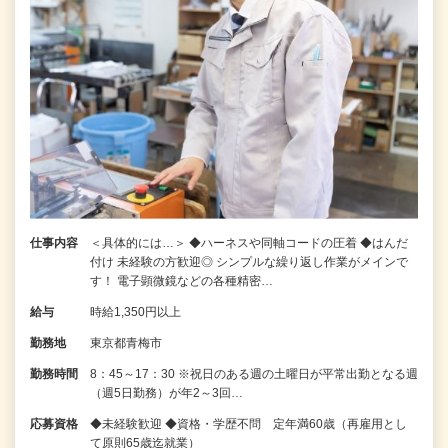
仕事内容
＜具体的には…＞ ◆ハーネスや同軸コードの圧着 ◆はんだ
付け 未経験の方歓迎◎ シンプルな繰り返し作業がメインで
す！ 電子顕微鏡などの各種精密…
給与
時給1,350円以上
勤務地
東京都青梅市
勤務時間
8：45～17：30 ※祝日のある週の土曜日が平常出勤となる週
（週5日勤務）が年2～3回…
応募資格
◆未経験歓迎 ◆資格・学歴不問 定年満60歳（再雇用とし
て原則65歳迄就業）