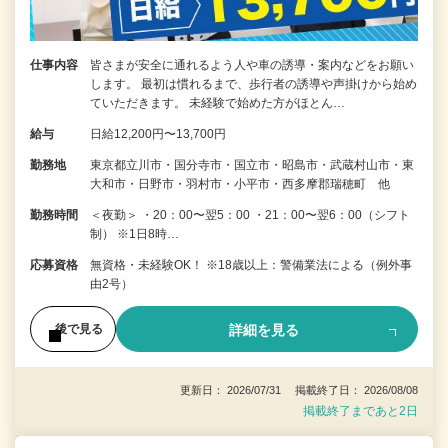
仕事内容
皆さまが安全に通れるよう人や車の誘導・案内などをお願い
します。 最初は慣れるまで、歩行者の誘導や声掛けから始め
ていただきます。 未経験で始めた方がほとん…
給与
日給12,200円〜13,700円
勤務地
東京都立川市・国分寺市・国立市・昭島市・武蔵村山市・東
大和市・日野市・羽村市・小平市・西多摩郡瑞穂町 他
勤務時間
＜夜勤＞ ・20：00〜翌5：00 ・21：00〜翌6：00（シフト
制） ※1日8時…
応募資格
無資格・未経験OK！ ※18歳以上：警備業法による（例外事
由2号）
詳細を見る
後で見る
更新日： 2026/07/31 掲載終了日： 2026/08/08
掲載終了まであと2日