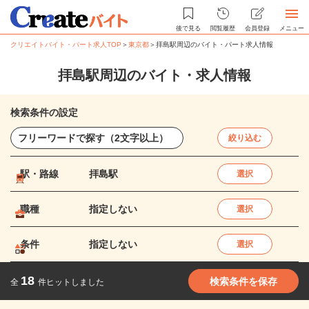
後で見る
閲覧履歴
会員登録
メニュー
クリエイトバイト・パート求人TOP
＞
東京都
＞
拝島駅周辺のバイト・パート求人情報
拝島駅周辺のバイト・求人情報
検索条件の設定
絞り込む
駅・路線
拝島駅
選択
職種
指定しない
選択
条件
指定しない
選択
18
検索条件を保存
全
件ヒットしました