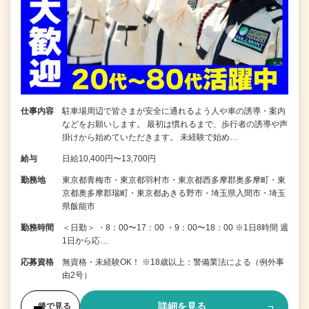
仕事内容
駐車場周辺で皆さまが安全に通れるよう人や車の誘導・案内
などをお願いします。 最初は慣れるまで、歩行者の誘導や声
掛けから始めていただきます。 未経験で始め…
給与
日給10,400円〜13,700円
勤務地
東京都青梅市・東京都羽村市・東京都西多摩郡奥多摩町・東
京都奥多摩郡瑞町・東京都あきる野市・埼玉県入間市・埼玉
県飯能市
勤務時間
＜日勤＞ ・8：00〜17：00 ・9：00〜18：00 ※1日8時間 週
1日から応…
応募資格
無資格・未経験OK！ ※18歳以上：警備業法による（例外事
由2号）
詳細を見る
後で見る