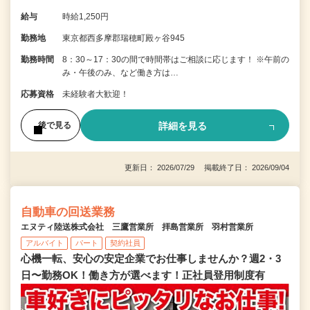
給与
時給1,250円
勤務地
東京都西多摩郡瑞穂町殿ヶ谷945
勤務時間
8：30～17：30の間で時間帯はご相談に応じます！ ※午前の
み・午後のみ、など働き方は…
応募資格
未経験者大歓迎！
詳細を見る
後で見る
更新日： 2026/07/29 掲載終了日： 2026/09/04
自動車の回送業務
エヌティ陸送株式会社 三鷹営業所 拝島営業所 羽村営業所
アルバイト
パート
契約社員
心機一転、安心の安定企業でお仕事しませんか？週2・3
日〜勤務OK！働き方が選べます！正社員登用制度有