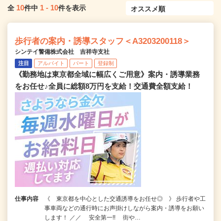
10
1
-
10
全
件中
件を表示
歩行者の案内・誘導スタッフ＜A3203200118＞
シンテイ警備株式会社 吉祥寺支社
注目
アルバイト
パート
登録制
《勤務地は東京都全域に幅広くご用意》案内・誘導業務
をお任せ♪全員に総額8万円を支給！交通費全額支給！
仕事内容
《 東京都を中心とした交通誘導をお任せ◎ 》 歩行者や工
事車両などの通行時にお声掛けしながら案内・誘導をお願い
します！ ／／ 安全第一!! 街や…