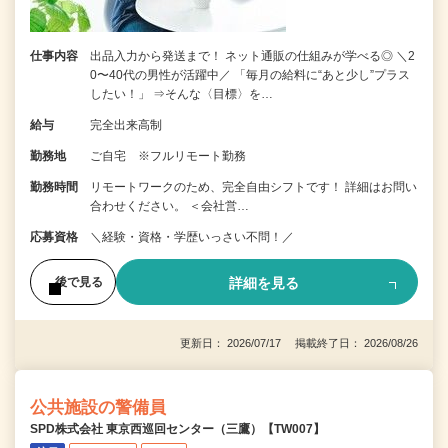
仕事内容
出品入力から発送まで！ ネット通販の仕組みが学べる◎ ＼2
0〜40代の男性が活躍中／ 「毎月の給料に“あと少し”プラス
したい！」 ⇒そんな〈目標〉を…
給与
完全出来高制
勤務地
ご自宅 ※フルリモート勤務
勤務時間
リモートワークのため、完全自由シフトです！ 詳細はお問い
合わせください。 ＜会社営…
応募資格
＼経験・資格・学歴いっさい不問！／
詳細を見る
後で見る
更新日： 2026/07/17 掲載終了日： 2026/08/26
公共施設の警備員
SPD株式会社 東京西巡回センター（三鷹）【TW007】