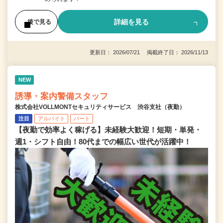
詳細を見る
後で見る
更新日： 2026/07/21 掲載終了日： 2026/11/13
NEW
誘導・案内警備スタッフ
株式会社VOLLMONTセキュリティサービス 渋谷支社（夜勤）
注目
アルバイト
パート
【夜勤で効率よく稼げる】未経験大歓迎！短期・単発・
週1・シフト自由！80代までの幅広い世代が活躍中！