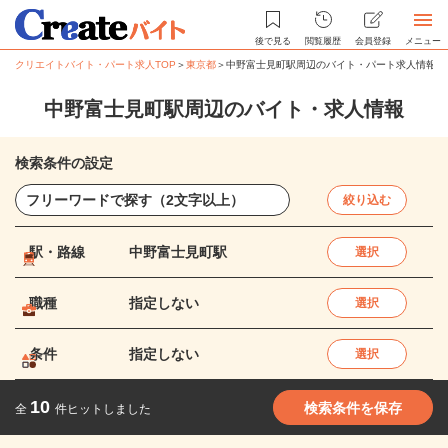
後で見る
閲覧履歴
会員登録
メニュー
クリエイトバイト・パート求人TOP
＞
東京都
＞
中野富士見町駅周辺のバイト・パート求人情報
中野富士見町駅周辺のバイト・求人情報
検索条件の設定
絞り込む
駅・路線
中野富士見町駅
選択
職種
指定しない
選択
条件
指定しない
選択
10
検索条件を保存
全
件ヒットしました