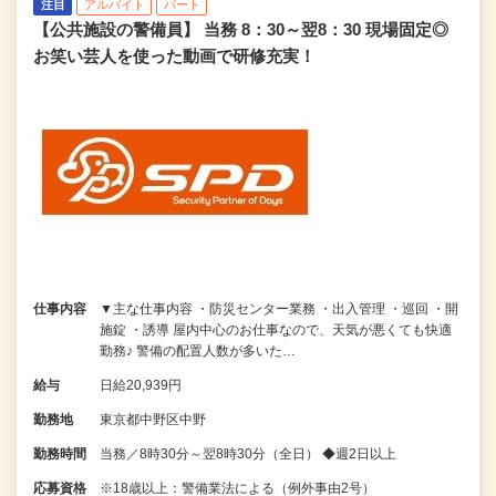
注目
アルバイト
パート
【公共施設の警備員】 当務 8：30～翌8：30 現場固定◎
お笑い芸人を使った動画で研修充実！
仕事内容
▼主な仕事内容 ・防災センター業務 ・出入管理 ・巡回 ・開
施錠 ・誘導 屋内中心のお仕事なので、天気が悪くても快適
勤務♪ 警備の配置人数が多いた…
給与
日給20,939円
勤務地
東京都中野区中野
勤務時間
当務／8時30分～翌8時30分（全日） ◆週2日以上
応募資格
※18歳以上：警備業法による（例外事由2号）