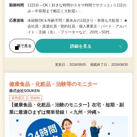
勤務時間
1日5分～OK！好きな時間やスキマ時間でサクッと♪ ☆1日の
み～中長期まで幅広く大歓迎♪…
応募資格
未経験OK＆年齢不問！夏休みの1回きり・単発も大歓迎！ ★
会社員・派遣社員・契約社員・個人事業主・パート・アルバ
イト・主婦（夫）・フリーターなど、20代～50代…
詳細を見る
後で見る
更新日： 2026/08/05 掲載終了日： 2026/08/30
健康食品・化粧品・治験等のモニター
株式会社SOUKEN
業務委託
登録制
【健康食品・化粧品・治験のモニター】在宅・短期・副
業に最適◎まずは簡単登録！＜九州・沖縄＞