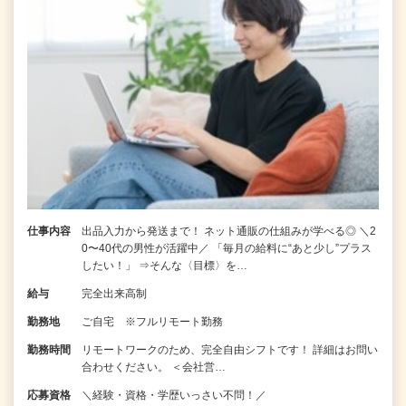
仕事内容
出品入力から発送まで！ ネット通販の仕組みが学べる◎ ＼2
0〜40代の男性が活躍中／ 「毎月の給料に“あと少し”プラス
したい！」 ⇒そんな〈目標〉を…
給与
完全出来高制
勤務地
ご自宅 ※フルリモート勤務
勤務時間
リモートワークのため、完全自由シフトです！ 詳細はお問い
合わせください。 ＜会社営…
応募資格
＼経験・資格・学歴いっさい不問！／