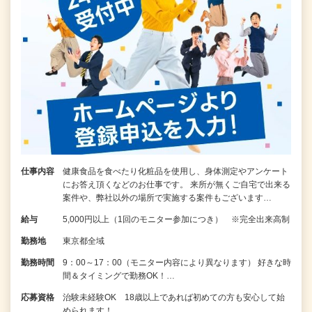
仕事内容
健康食品を食べたり化粧品を使用し、身体測定やアンケート
にお答え頂くなどのお仕事です。 来所が無くご自宅で出来る
案件や、弊社以外の場所で実施する案件もございます…
給与
5,000円以上（1回のモニター参加につき） ※完全出来高制
勤務地
東京都全域
勤務時間
9：00～17：00（モニター内容により異なります） 好きな時
間＆タイミングで勤務OK！…
応募資格
治験未経験OK 18歳以上であれば初めての方も安心して始
められます！