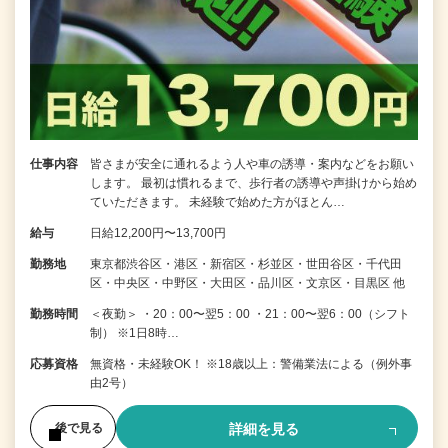
仕事内容
皆さまが安全に通れるよう人や車の誘導・案内などをお願い
します。 最初は慣れるまで、歩行者の誘導や声掛けから始め
ていただきます。 未経験で始めた方がほとん…
給与
日給12,200円〜13,700円
勤務地
東京都渋谷区・港区・新宿区・杉並区・世田谷区・千代田
区・中央区・中野区・大田区・品川区・文京区・目黒区 他
勤務時間
＜夜勤＞ ・20：00〜翌5：00 ・21：00〜翌6：00（シフト
制） ※1日8時…
応募資格
無資格・未経験OK！ ※18歳以上：警備業法による（例外事
由2号）
詳細を見る
後で見る