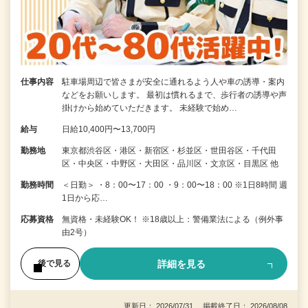
仕事内容
駐車場周辺で皆さまが安全に通れるよう人や車の誘導・案内
などをお願いします。 最初は慣れるまで、歩行者の誘導や声
掛けから始めていただきます。 未経験で始め…
給与
日給10,400円〜13,700円
勤務地
東京都渋谷区・港区・新宿区・杉並区・世田谷区・千代田
区・中央区・中野区・大田区・品川区・文京区・目黒区 他
勤務時間
＜日勤＞ ・8：00〜17：00 ・9：00〜18：00 ※1日8時間 週
1日から応…
応募資格
無資格・未経験OK！ ※18歳以上：警備業法による（例外事
由2号）
詳細を見る
後で見る
更新日： 2026/07/31 掲載終了日： 2026/08/08