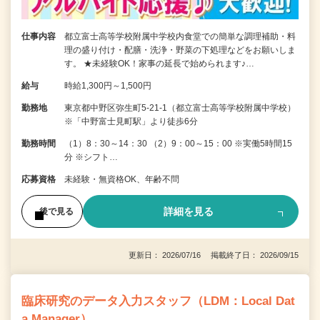
仕事内容
都立富士高等学校附属中学校内食堂での簡単な調理補助・料
理の盛り付け・配膳・洗浄・野菜の下処理などをお願いしま
す。 ★未経験OK！家事の延長で始められます♪…
給与
時給1,300円～1,500円
勤務地
東京都中野区弥生町5-21-1（都立富士高等学校附属中学校）
※「中野富士見町駅」より徒歩6分
勤務時間
（1）8：30～14：30 （2）9：00～15：00 ※実働5時間15
分 ※シフト…
応募資格
未経験・無資格OK、年齢不問
詳細を見る
後で見る
更新日： 2026/07/16 掲載終了日： 2026/09/15
臨床研究のデータ入力スタッフ（LDM：Local Dat
a Manager）