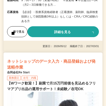
勤務時間
9：00～17：00（実働7時間） ※変動有 ★平日週1日～OK
（月2～3日稼働できる方…
応募資格
【必須】・医療系資格経験者（正看護師、薬剤師、臨床検査
技師として病院勤務3年以上）もしくは・CRA／CRC経験の
ある方
詳細を見る
後で見る
更新日： 2026/05/12 掲載終了日： 2027/03/31
ネットショップのデータ入力・商品登録および発
送軽作業
合同会社Re Start
業務委託
在宅・内職
【Wワーク歓迎！】副業で月15万円前後を見込めるフリ
マアプリ出品の運用サポート！未経験／在宅OK