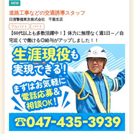
NEW
道路工事などの交通誘導スタッフ
日清警備東京株式会社 千葉支店
アルバイト
パート
【60代以上も多数活躍中！】体力に無理なく週1日～／自
宅近くで働ける◎給与がアップしました！！