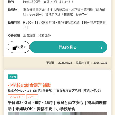
給与
時給1,800円 ★賃上げしました！！
勤務地
東京都墨田区緑4-5-4（JR総武線・地下鉄半蔵門線「錦糸町
駅」徒歩10分、都営新宿線「菊川駅」徒歩7分）
勤務時間
9：00～18：00 ※時間・勤務日数応相談 【30分程度変動有
り】
応募資格
正看護師・准看護師
詳細を見る
後で見る
更新日： 2026/07/28 掲載終了日： 2026/10/31
NEW
小学校の給食調理補助
株式会社レパスト SK第2営業部 ｜ 東京都江東区毛利（毛利小学校）
アルバイト
パート
平日週2～3日・9時～15時｜家庭と両立安心｜簡単調理補
助｜未経験OK・資格不要｜小学校給食