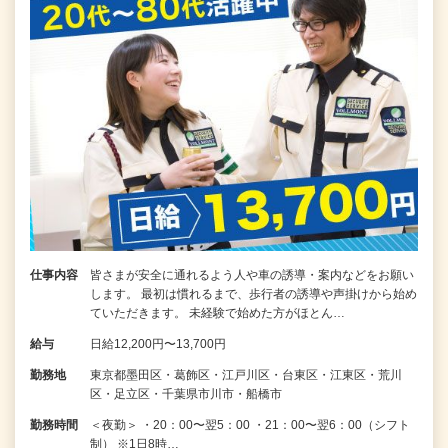
仕事内容
皆さまが安全に通れるよう人や車の誘導・案内などをお願い
します。 最初は慣れるまで、歩行者の誘導や声掛けから始め
ていただきます。 未経験で始めた方がほとん…
給与
日給12,200円〜13,700円
勤務地
東京都墨田区・葛飾区・江戸川区・台東区・江東区・荒川
区・足立区・千葉県市川市・船橋市
勤務時間
＜夜勤＞ ・20：00〜翌5：00 ・21：00〜翌6：00（シフト
制） ※1日8時…