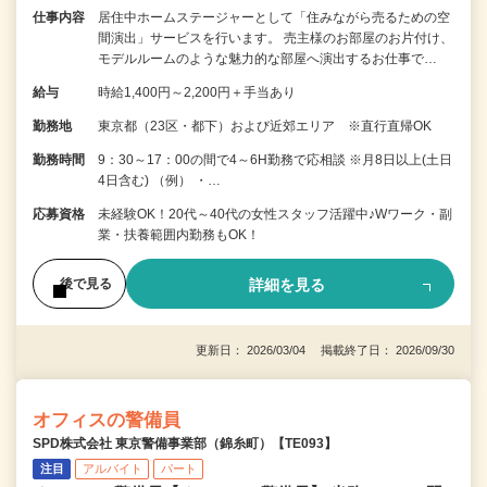
仕事内容
居住中ホームステージャーとして「住みながら売るための空
間演出」サービスを行います。 売主様のお部屋のお片付け、
モデルルームのような魅力的な部屋へ演出するお仕事で…
給与
時給1,400円～2,200円＋手当あり
勤務地
東京都（23区・都下）および近郊エリア ※直行直帰OK
勤務時間
9：30～17：00の間で4～6H勤務で応相談 ※月8日以上(土日
4日含む) （例） ・…
応募資格
未経験OK！20代～40代の女性スタッフ活躍中♪Wワーク・副
業・扶養範囲内勤務もOK！
詳細を見る
後で見る
更新日： 2026/03/04 掲載終了日： 2026/09/30
オフィスの警備員
SPD株式会社 東京警備事業部（錦糸町）【TE093】
注目
アルバイト
パート