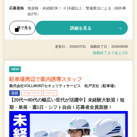
応募資格
無資格・未経験OK！ ※18歳以上：警備業法による（例外事
由2号）
詳細を見る
後で見る
更新日： 2026/07/31 掲載終了日： 2026/08/08
掲載終了まであと1日
NEW
駐車場周辺で案内誘導スタッフ
株式会社VOLLMONTセキュリティサービス 松戸支社（駐車場）
注目
アルバイト
パート
【20代〜80代の幅広い世代が活躍中】未経験大歓迎！短
期・単発・週1日・シフト自由！応募者全員面接！