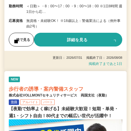
勤務時間
＜日勤＞ ・8：00〜17：00 ・9：00〜18：00 ※1日8時間 週
1日から応…
応募資格
無資格・未経験OK！ ※18歳以上：警備業法による（例外事
由2号）
詳細を見る
後で見る
更新日： 2026/07/31 掲載終了日： 2026/08/08
掲載終了まであと1日
NEW
歩行者の誘導・案内警備スタッフ
株式会社VOLLMONTセキュリティサービス 両国支社（夜勤）
注目
アルバイト
パート
【夜勤で効率よく稼げる】未経験大歓迎！短期・単発・
週1・シフト自由！80代までの幅広い世代が活躍中！