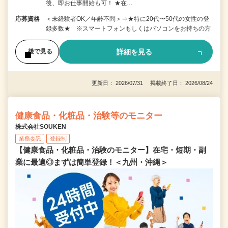
後、即お仕事開始も可！ ★在…
応募資格
＜未経験者OK／年齢不問＞⇒★特に20代〜50代の女性の登
録多数★ ※スマートフォンもしくはパソコンをお持ちの方
詳細を見る
後で見る
更新日： 2026/07/31 掲載終了日： 2026/08/24
健康食品・化粧品・治験等のモニター
株式会社SOUKEN
業務委託
登録制
【健康食品・化粧品・治験のモニター】在宅・短期・副
業に最適◎まずは簡単登録！＜九州・沖縄＞