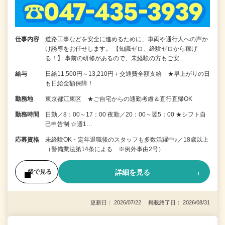
仕事内容
道路工事などを安全に進めるために、車両や通行人への声か
け誘導をお任せします。 【知識ゼロ、経験ゼロから稼げ
る！】 事前の研修があるので、未経験の方もご安…
給与
日給11,500円～13,210円＋交通費全額支給 ★早上がりの日
も日給全額保障！
勤務地
東京都江東区 ★ご自宅からの通勤考慮＆直行直帰OK
勤務時間
日勤／8：00～17：00 夜勤／20：00～翌5：00 ★シフト自
己申告制 ☆週1…
応募資格
未経験OK・定年退職後のスタッフも多数活躍中♪／18歳以上
（警備業法第14条による ※例外事由2号）
詳細を見る
後で見る
更新日： 2026/07/22 掲載終了日： 2026/08/31