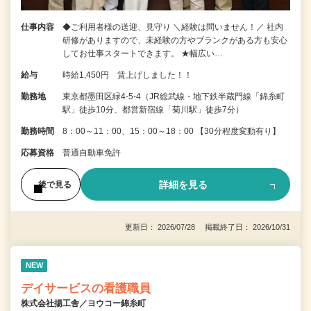
仕事内容
◆ご利用者様の送迎、見守り ＼経験は問いません！／ 社内
研修がありますので、未経験の方やブランクがある方も安心
してお仕事スタートできます。 ★幅広い…
給与
時給1,450円 賃上げしました！！
勤務地
東京都墨田区緑4-5-4（JR総武線・地下鉄半蔵門線「錦糸町
駅」徒歩10分、都営新宿線「菊川駅」徒歩7分）
勤務時間
8：00～11：00、15：00～18：00 【30分程度変動有り】
応募資格
普通自動車免許
詳細を見る
後で見る
更新日： 2026/07/28 掲載終了日： 2026/10/31
NEW
デイサービスの看護職員
株式会社揚工舎／ヨウコー錦糸町