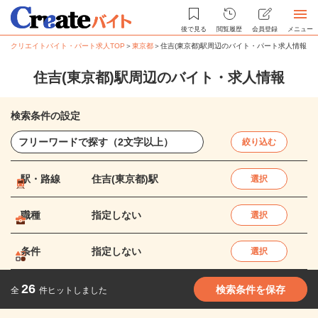
後で見る
閲覧履歴
会員登録
メニュー
クリエイトバイト・パート求人TOP
＞
東京都
＞
住吉(東京都)駅周辺のバイト・パート求人情報
住吉(東京都)駅周辺のバイト・求人情報
検索条件の設定
絞り込む
駅・路線
住吉(東京都)駅
選択
職種
指定しない
選択
条件
指定しない
選択
26
検索条件を保存
全
件ヒットしました