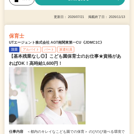
更新日： 2026/07/21 掲載終了日： 2026/11/13
保育士
UTエージェント株式会社 AGT南関東第一CU《JDMC1C》
注目
アルバイト
パート
派遣社員
【基本残業なし◎】こども園保育士のお仕事★資格があ
ればOK！高時給1,600円！
仕事内容
＜都内のキレイなこども園での保育＞ のびのび遊べる環境で