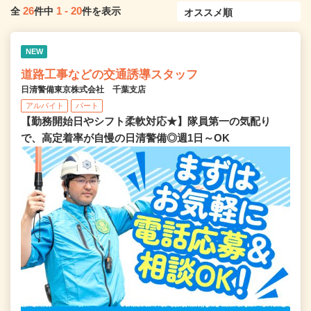
26
1
-
20
全
件中
件を表示
NEW
道路工事などの交通誘導スタッフ
日清警備東京株式会社 千葉支店
アルバイト
パート
【勤務開始日やシフト柔軟対応★】隊員第一の気配り
で、高定着率が自慢の日清警備◎週1日～OK