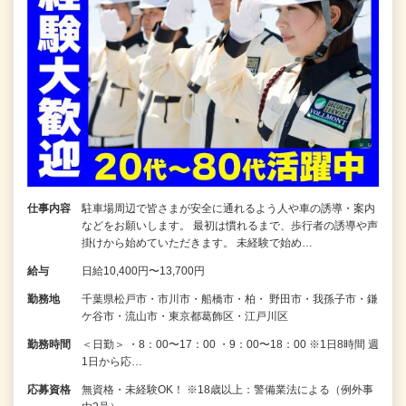
仕事内容
駐車場周辺で皆さまが安全に通れるよう人や車の誘導・案内
などをお願いします。 最初は慣れるまで、歩行者の誘導や声
掛けから始めていただきます。 未経験で始め…
給与
日給10,400円〜13,700円
勤務地
千葉県松戸市・市川市・船橋市・柏・ 野田市・我孫子市・鎌
ケ谷市・流山市・東京都葛飾区・江戸川区
勤務時間
＜日勤＞ ・8：00〜17：00 ・9：00〜18：00 ※1日8時間 週
1日から応…
応募資格
無資格・未経験OK！ ※18歳以上：警備業法による（例外事