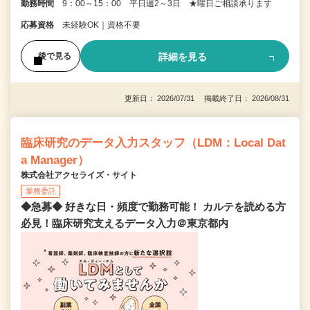
勤務時間
9：00～15：00 平日週2～3日 ★曜日ご相談承ります
応募資格
未経験OK｜資格不要
詳細を見る
後で見る
更新日： 2026/07/31 掲載終了日： 2026/08/31
臨床研究のデータ入力スタッフ（LDM：Local Dat
a Manager）
株式会社アクセライズ・サイト
業務委託
◆急募◆ 好きな日・頻度で勤務可能！ カルテを読める方
必見！臨床研究支えるデータ入力＠東京都内