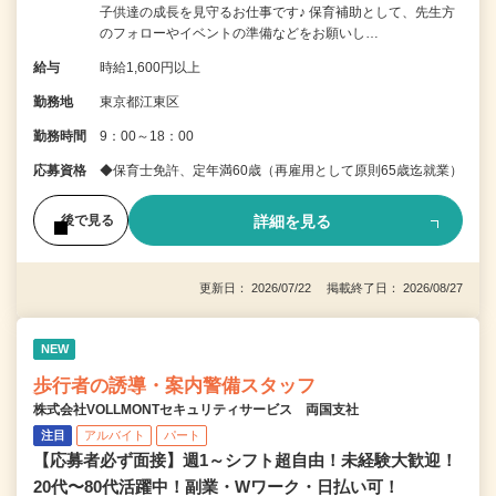
子供達の成長を見守るお仕事です♪ 保育補助として、先生方
のフォローやイベントの準備などをお願いし…
給与
時給1,600円以上
勤務地
東京都江東区
勤務時間
9：00～18：00
応募資格
◆保育士免許、定年満60歳（再雇用として原則65歳迄就業）
詳細を見る
後で見る
更新日： 2026/07/22 掲載終了日： 2026/08/27
NEW
歩行者の誘導・案内警備スタッフ
株式会社VOLLMONTセキュリティサービス 両国支社
注目
アルバイト
パート
【応募者必ず面接】週1～シフト超自由！未経験大歓迎！
20代〜80代活躍中！副業・Wワーク・日払い可！