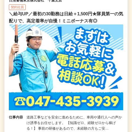
日清警備東京株式会社 千葉支店
契約社員
＼給与UP／最初の30勤務は日給＋1,500円★隊員第一の気
配りで、高定着率が自慢！ミニボーナス有◎
仕事内容
道路工事などを安全に進めるために、車両や通行人への声か
け誘導をお任せします。 【知識ゼロ、経験ゼロから稼げ
る！】 事前の研修があるので、未経験の方もご安…