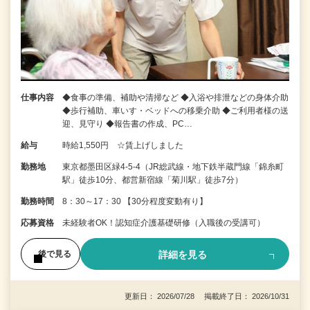
仕事内容
◆食事の準備、補助や清掃など ◆入浴や排泄などの身体介助
◆歩行補助、車いす・ベッドへの移乗介助 ◆ご利用者様の送
迎、見守り ◆報告書の作成、PC…
給与
時給1,550円 ☆賃上げしました
勤務地
東京都墨田区緑4-5-4（JR総武線・地下鉄半蔵門線「錦糸町
駅」徒歩10分、都営新宿線「菊川駅」徒歩7分）
勤務時間
8：30～17：30 【30分程度変動有り】
応募資格
未経験者OK！認知症介護基礎研修（入職後の受講可）
詳細を見る
後で見る
更新日： 2026/07/28 掲載終了日： 2026/10/31