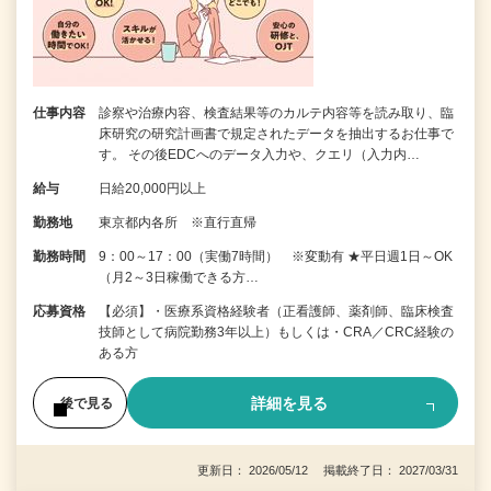
仕事内容
診察や治療内容、検査結果等のカルテ内容等を読み取り、臨
床研究の研究計画書で規定されたデータを抽出するお仕事で
す。 その後EDCへのデータ入力や、クエリ（入力内…
給与
日給20,000円以上
勤務地
東京都内各所 ※直行直帰
勤務時間
9：00～17：00（実働7時間） ※変動有 ★平日週1日～OK
（月2～3日稼働できる方…
応募資格
【必須】・医療系資格経験者（正看護師、薬剤師、臨床検査
技師として病院勤務3年以上）もしくは・CRA／CRC経験の
ある方
詳細を見る
後で見る
更新日： 2026/05/12 掲載終了日： 2027/03/31