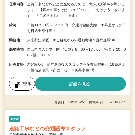
仕事内容
道路工事などを安全に進めるために、声かけ誘導をお願いし
ます。 【基本の声かけはこの『3つ』】 「おはようございま
す」 「ご迷惑をおかけします」 「足…
給与
日給11,500円～13,210円＋交通費全額支給 ★早上がりの日
も日給全額保障！
勤務地
東京都江東区 ★ご自宅からの通勤考慮＆直行直帰OK
勤務時間
自己申告のシフト制 （日勤）8：00～17：00 （夜勤）20：0
0～翌5：00 ※…
応募資格
未経験OK・定年退職後のスタッフも多数活躍中♪／18歳以上
（警備業法第14条による ※例外事由2号）
詳細を見る
後で見る
更新日： 2026/07/22 掲載終了日： 2026/08/31
NEW
道路工事などの交通誘導スタッフ