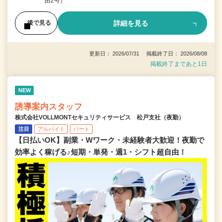
由2号）
詳細を見る
後で見る
更新日： 2026/07/31 掲載終了日： 2026/08/08
掲載終了まであと1日
NEW
誘導案内スタッフ
株式会社VOLLMONTセキュリティサービス 松戸支社（夜勤）
注目
アルバイト
パート
【日払いOK】副業・Wワーク・未経験者大歓迎！夜勤で
効率よく稼げる♪短期・単発・週1・シフト超自由！