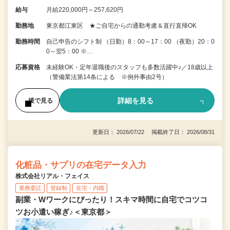
給与
月給220,000円～257,620円
勤務地
東京都江東区 ★ご自宅からの通勤考慮＆直行直帰OK
勤務時間
自己申告のシフト制 （日勤）8：00～17：00 （夜勤）20：0
0～翌5：00 ※…
応募資格
未経験OK・定年退職後のスタッフも多数活躍中♪／18歳以上
（警備業法第14条による ※例外事由2号）
詳細を見る
後で見る
更新日： 2026/07/22 掲載終了日： 2026/08/31
化粧品・サプリの在宅データ入力
株式会社リアル・フェイス
業務委託
登録制
在宅・内職
副業・Wワークにぴったり！スキマ時間に自宅でコツコ
ツお小遣い稼ぎ♪＜東京都＞