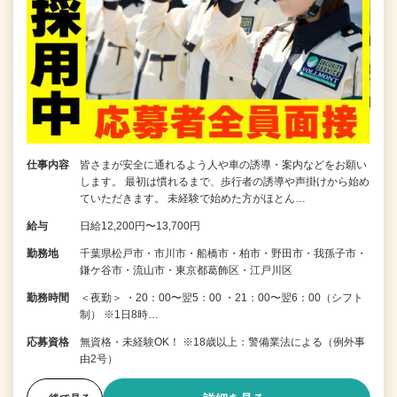
仕事内容
皆さまが安全に通れるよう人や車の誘導・案内などをお願い
します。 最初は慣れるまで、歩行者の誘導や声掛けから始め
ていただきます。 未経験で始めた方がほとん…
給与
日給12,200円〜13,700円
勤務地
千葉県松戸市・市川市・船橋市・柏市・野田市・我孫子市・
鎌ケ谷市・流山市・東京都葛飾区・江戸川区
勤務時間
＜夜勤＞ ・20：00〜翌5：00 ・21：00〜翌6：00（シフト
制） ※1日8時…
応募資格
無資格・未経験OK！ ※18歳以上：警備業法による（例外事
由2号）