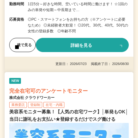
勤務時間
1日5分～好きな時間、空いている時間に働けます！ ☆1回の
みの単発や短期～中長期まで…
応募資格
◎PC・スマートフォンをお持ちの方（※アンケートに必要
なため） ◎未経験者大歓迎！ ◎20代、30代、40代、50代の
女性の登録多数 ◎年齢不問
詳細を見る
後で見る
更新日： 2026/07/23 掲載終了日： 2026/08/30
NEW
完全在宅可のアンケートモニター
株式会社 クラウドワーカー
業務委託
登録制
在宅・内職
美容系モニター募集！【人気の在宅ワーク】│単発もOK│
当日に謝礼をお支払い★登録するだけでスグ働ける