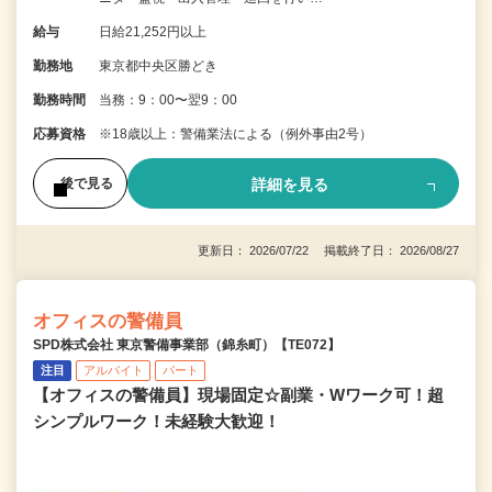
給与
日給21,252円以上
勤務地
東京都中央区勝どき
勤務時間
当務：9：00〜翌9：00
応募資格
※18歳以上：警備業法による（例外事由2号）
詳細を見る
後で見る
更新日： 2026/07/22 掲載終了日： 2026/08/27
オフィスの警備員
SPD株式会社 東京警備事業部（錦糸町）【TE072】
注目
アルバイト
パート
【オフィスの警備員】現場固定☆副業・Wワーク可！超
シンプルワーク！未経験大歓迎！