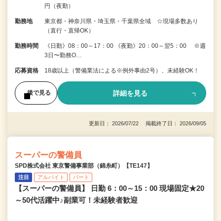
円（夜勤）
勤務地
東京都・神奈川県・埼玉県・千葉県全域 ☆現場多数あり
（直行・直帰OK）
勤務時間
《日勤》08：00～17：00 《夜勤》20：00～翌5：00 ※週
3日〜勤務O…
応募資格
18歳以上（警備業法による※例外事由2号）、未経験OK！
詳細を見る
後で見る
更新日： 2026/07/22 掲載終了日： 2026/09/05
スーパーの警備員
SPD株式会社 東京警備事業部（錦糸町）【TE147】
注目
アルバイト
パート
【スーパーの警備員】 日勤 6：00～15：00 現場固定★20
～50代活躍中♪副業可！未経験者歓迎