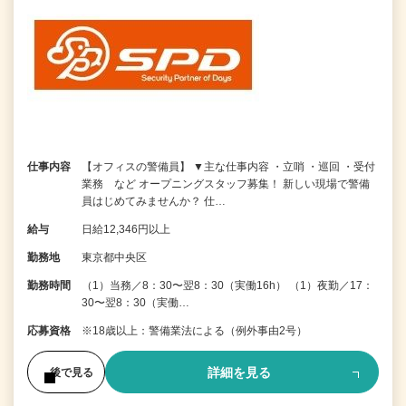
仕事内容
【オフィスの警備員】 ▼主な仕事内容 ・立哨 ・巡回 ・受付
業務 など オープニングスタッフ募集！ 新しい現場で警備
員はじめてみませんか？ 仕…
給与
日給12,346円以上
勤務地
東京都中央区
勤務時間
（1）当務／8：30〜翌8：30（実働16h） （1）夜勤／17：
30〜翌8：30（実働…
応募資格
※18歳以上：警備業法による（例外事由2号）
詳細を見る
後で見る