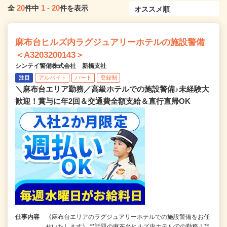
20
1
-
20
全
件中
件を表示
麻布台ヒルズ内ラグジュアリーホテルの施設警備
＜A3203200143＞
シンテイ警備株式会社 新橋支社
注目
アルバイト
パート
登録制
＼麻布台エリア勤務／高級ホテルでの施設警備♪未経験大
歓迎！賞与に年2回＆交通費全額支給＆直行直帰OK
仕事内容
《麻布台エリアのラグジュアリーホテルでの施設警備をお任
せいたします》 **話題の麻布台ヒルズ内ホテルでの勤務！**