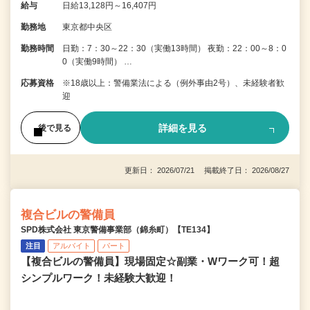
給与
日給13,128円～16,407円
勤務地
東京都中央区
勤務時間
日勤：7：30～22：30（実働13時間） 夜勤：22：00～8：0
0（実働9時間） …
応募資格
※18歳以上：警備業法による（例外事由2号）、未経験者歓
迎
詳細を見る
後で見る
更新日： 2026/07/21 掲載終了日： 2026/08/27
複合ビルの警備員
SPD株式会社 東京警備事業部（錦糸町）【TE134】
注目
アルバイト
パート
【複合ビルの警備員】現場固定☆副業・Wワーク可！超
シンプルワーク！未経験大歓迎！