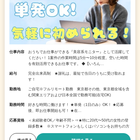
仕事内容
おうちでお仕事ができる『美容系モニター』として活躍して
ください！ 1案件の作業時間は5分〜10分程度。空いた時間
を有効活用できるお仕事です。 ◆【いろん…
給与
完全出来高制 ★謝礼は、最短で当日のうちに受け取れま
す！
勤務地
ご自宅※フルリモート勤務 東京都その他、東京都全域を含
む関東エリアおよび日本全国で勤務可能(在宅OK)
勤務時間
好きな時間に働けます！ ★単発（1日のみ）OK！ ★応募
後、即お仕事開始も可！ ★在…
応募資格
＜未経験者OK／年齢不問＞⇒★特に20代〜50代の女性の登
録多数★ ※スマートフォンもしくはパソコンをお持ちの方