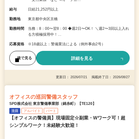
給与
日給21,252円以上
勤務地
東京都中央区京橋
勤務時間
当務：8：00〜翌8：00 ◆週2日〜OK！ ＼週2〜3回以上入れ
る方積極採用中！…
応募資格
※18歳以上：警備業法による（例外事由2号）
詳細を見る
後で見る
更新日： 2026/07/21 掲載終了日： 2026/08/27
オフィスの巡回警備スタッフ
SPD株式会社 東京警備事業部（錦糸町）【TE120】
注目
アルバイト
パート
【オフィスの警備員】現場固定☆副業・Wワーク可！超
シンプルワーク！未経験大歓迎！