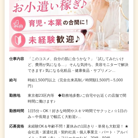
仕事内容
「このコスメ、自分の肌に合うかな？」「試してみたいけ
ど、費用が気になる…」 そんな気持ち、美容モニターで解決
できます♪ 気になる化粧品・健康食品・サプリメン…
給与
時給1,500円以上（完全出来高制／時間額1,500円～5,000
円）
勤務地
東京都23区内等 ◆勤務地多数♪ご自宅やお近くの店舗で間
時間に働けます♪
勤務時間
1日5分～OK！好きな時間やスキマ時間でサクッと♪ ☆1日の
み～中長期まで幅広く大歓迎♪…
応募資格
未経験OK＆年齢不問！夏休みの1回きり・単発も大歓迎！ ★
会社員・派遣社員・契約社員・個人事業主・パート・アルバ