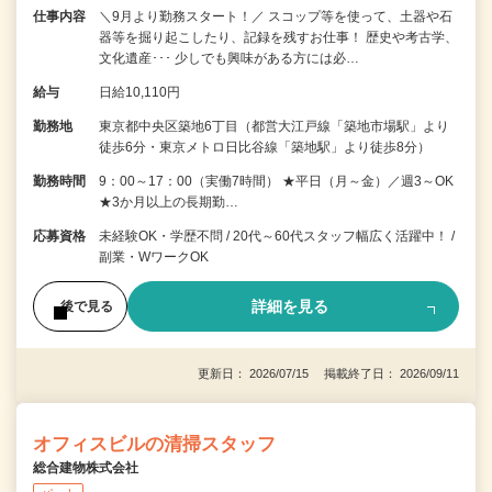
仕事内容
＼9月より勤務スタート！／ スコップ等を使って、土器や石
器等を掘り起こしたり、記録を残すお仕事！ 歴史や考古学、
文化遺産･･･ 少しでも興味がある方には必…
給与
日給10,110円
勤務地
東京都中央区築地6丁目（都営大江戸線「築地市場駅」より
徒歩6分・東京メトロ日比谷線「築地駅」より徒歩8分）
勤務時間
9：00～17：00（実働7時間） ★平日（月～金）／週3～OK
★3か月以上の長期勤…
応募資格
未経験OK・学歴不問 / 20代～60代スタッフ幅広く活躍中！ /
副業・WワークOK
詳細を見る
後で見る
更新日： 2026/07/15 掲載終了日： 2026/09/11
オフィスビルの清掃スタッフ
総合建物株式会社