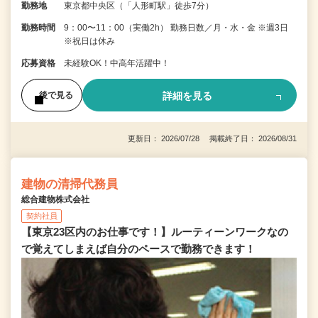
勤務地
東京都中央区（「人形町駅」徒歩7分）
勤務時間
9：00〜11：00（実働2h） 勤務日数／月・水・金 ※週3日
※祝日は休み
応募資格
未経験OK！中高年活躍中！
詳細を見る
後で見る
更新日： 2026/07/28 掲載終了日： 2026/08/31
建物の清掃代務員
総合建物株式会社
契約社員
【東京23区内のお仕事です！】ルーティーンワークなの
で覚えてしまえば自分のペースで勤務できます！