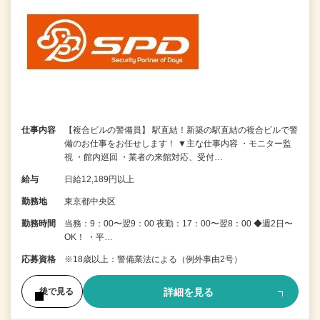
仕事内容
【複合ビルの警備員】 駅直結！新築の駅直結の複合ビルで警
備のお仕事をお任せします！ ▼主な仕事内容 ・モニター監
視 ・館内巡回 ・業者の来館対応、受付…
給与
日給12,189円以上
勤務地
東京都中央区
勤務時間
当務：9：00〜翌9：00 夜勤：17：00〜翌8：00 ◆週2日〜
OK！ ・平…
応募資格
※18歳以上：警備業法による（例外事由2号）
詳細を見る
後で見る