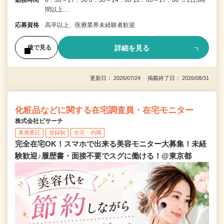
勤務時間
8：30～17：30 8：30～14：00 12：00～17：00 ☆1日5時
間以上…
応募資格
高卒以上、医療業界未経験者歓迎
詳細を見る
後で見る
更新日： 2026/07/24 掲載終了日： 2026/08/31
化粧品などに関する在宅調査員・在宅モニター
株式会社ビサーチ
業務委託
登録制
在宅・内職
完全在宅OK！スマホで出来る美容モニター大募集！未経
験歓迎♪履歴書・面接不要でスグに働ける！@東京都