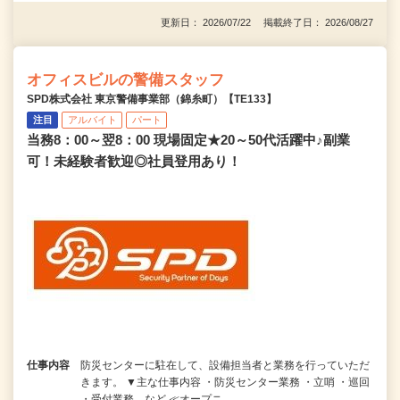
更新日： 2026/07/22 掲載終了日： 2026/08/27
オフィスビルの警備スタッフ
SPD株式会社 東京警備事業部（錦糸町）【TE133】
注目
アルバイト
パート
当務8：00～翌8：00 現場固定★20～50代活躍中♪副業
可！未経験者歓迎◎社員登用あり！
仕事内容
防災センターに駐在して、設備担当者と業務を行っていただ
きます。 ▼主な仕事内容 ・防災センター業務 ・立哨 ・巡回
・受付業務 など ≪オープニ…