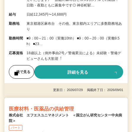
日勤・夜勤ともに募集中です◎ 神谷町駅…
給与
日給12,345円〜14,688円
勤務地
東京都港区麻布台 その他、東京都内エリアに多数勤務地あ
り
勤務時間
■9：00～21：00（実働10hh） ■9：00～20：00（実働9.5
h） ■23…
応募資格
18歳以上（例外事由2号／警備業法による）未経験・警備デ
ビューさんも⼤歓迎︕
詳細を見る
後で見る
更新日： 2026/07/29 掲載終了日： 2026/09/01
医療材料・医薬品の供給管理
株式会社 エフエスユニマネジメント ＜国立がん研究センター中央病
院＞
パート