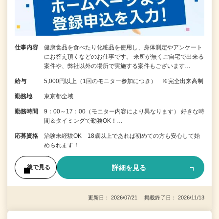
仕事内容
健康食品を食べたり化粧品を使用し、身体測定やアンケート
にお答え頂くなどのお仕事です。 来所が無くご自宅で出来る
案件や、弊社以外の場所で実施する案件もございます…
給与
5,000円以上（1回のモニター参加につき） ※完全出来高制
勤務地
東京都全域
勤務時間
9：00～17：00（モニター内容により異なります） 好きな時
間＆タイミングで勤務OK！…
応募資格
治験未経験OK 18歳以上であれば初めての方も安心して始
められます！
詳細を見る
後で見る
更新日： 2026/07/21 掲載終了日： 2026/11/13