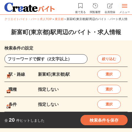
後で見る
閲覧履歴
会員登録
メニュー
クリエイトバイト・パート求人TOP
＞
東京都
＞
新富町(東京都)駅周辺のバイト・パート求人情報
新富町(東京都)駅周辺のバイト・求人情報
検索条件の設定
絞り込む
駅・路線
新富町(東京都)駅
選択
職種
指定しない
選択
条件
指定しない
選択
20
検索条件を保存
全
件ヒットしました