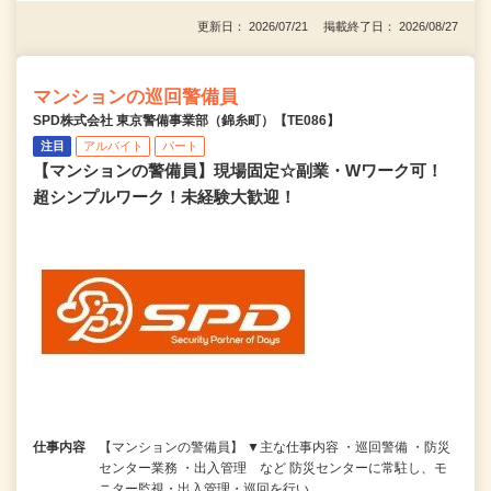
更新日： 2026/07/21 掲載終了日： 2026/08/27
マンションの巡回警備員
SPD株式会社 東京警備事業部（錦糸町）【TE086】
注目
アルバイト
パート
【マンションの警備員】現場固定☆副業・Wワーク可！
超シンプルワーク！未経験大歓迎！
仕事内容
【マンションの警備員】 ▼主な仕事内容 ・巡回警備 ・防災
センター業務 ・出入管理 など 防災センターに常駐し、モ
ニター監視・出入管理・巡回を行い…