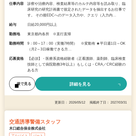
仕事内容
診察や治療内容、検査結果等のカルテ内容等を読み取り、臨
床研究の研究計画書で規定されたデータを抽出するお仕事で
す。 その後EDCへのデータ入力や、クエリ（入力内…
給与
日給20,000円以上
勤務地
東京都内各所 ※直行直帰
勤務時間
9：00～17：00（実働7時間） ※変動有 ★平日週1日～OK
（月2～3日稼働できる方…
応募資格
【必須】・医療系資格経験者（正看護師、薬剤師、臨床検査
技師として病院勤務3年以上）もしくは・CRA／CRC経験の
ある方
詳細を見る
後で見る
更新日： 2026/05/12 掲載終了日： 2027/03/31
交通誘導警備スタッフ
木口総合保全株式会社
アルバイト
パート