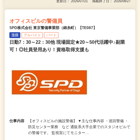
更新日： 2026/07/21 掲載終了日： 2026/08/27
オフィスビルの警備員
SPD株式会社 東京警備事業部（錦糸町）【TE087】
注目
アルバイト
パート
日勤7：30～22：30他 現場固定★20～50代活躍中♪副業
可！◎社員登用あり！資格取得支援も
仕事内容
【オフィスビルの施設警備】 ▼主な仕事内容 ・巡回警備 ・
防災センター業務 など 通販系大手企業でのスタジオビルで
の警備です。 監視室にてモニター…