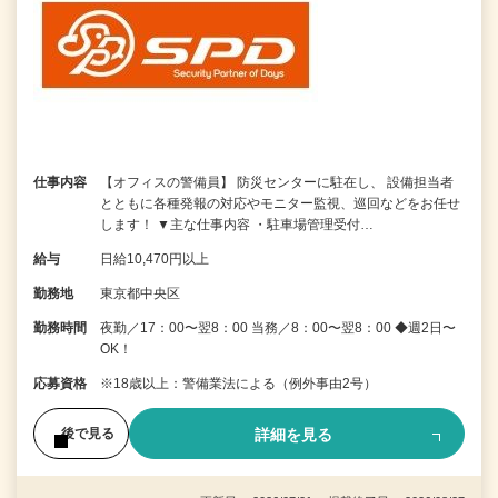
仕事内容
【オフィスの警備員】 防災センターに駐在し、 設備担当者
とともに各種発報の対応やモニター監視、巡回などをお任せ
します！ ▼主な仕事内容 ・駐車場管理受付…
給与
日給10,470円以上
勤務地
東京都中央区
勤務時間
夜勤／17：00〜翌8：00 当務／8：00〜翌8：00 ◆週2日〜
OK！
応募資格
※18歳以上：警備業法による（例外事由2号）
詳細を見る
後で見る