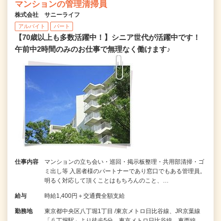
マンションの管理清掃員
株式会社 サニーライフ
アルバイト
パート
【70歳以上も多数活躍中！】シニア世代が活躍中です！
午前中2時間のみのお仕事で無理なく働けます♪
仕事内容
マンションの立ち会い・巡回・掲示板整理・共用部清掃・ゴ
ミ出し等 入居者様のパートナーであり窓口でもある管理員。
明るく対応して頂くことはもちろんのこと、…
給与
時給1,400円＋交通費全額支給
勤務地
東京都中央区八丁堀1丁目 /東京メトロ日比谷線、JR京葉線
「八丁堀駅」より徒歩5分、東京メトロ日比谷線、東西線