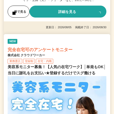
イト・主婦（夫）・フリーターなど、20代～50代…
詳細を見る
後で見る
更新日： 2026/08/05 掲載終了日： 2026/08/30
NEW
完全在宅可のアンケートモニター
株式会社 クラウドワーカー
業務委託
登録制
在宅・内職
美容系モニター募集！【人気の在宅ワーク】│単発もOK│
当日に謝礼をお支払い★登録するだけでスグ働ける